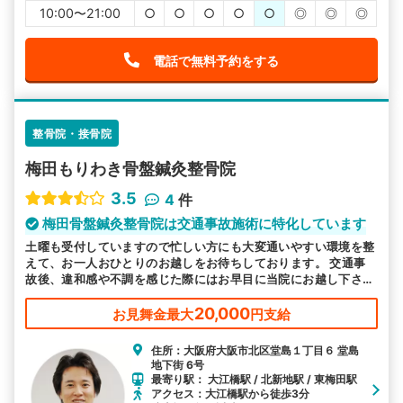
10:00〜21:00
○
○
○
○
○
◎
◎
◎
電話で無料予約をする
整骨院・接骨院
梅田もりわき骨盤鍼灸整骨院
3.5
4
件
梅田骨盤鍼灸整骨院は交通事故施術に特化しています
土曜も受付していますので忙しい方にも大変通いやすい環境を整
えて、お一人おひとりのお越しをお待ちしております。 交通事
故後、違和感や不調を感じた際にはお早目に当院にお越し下さ
い。交通事故に特化した施術で対応します。
20,000
お見舞金最大
円支給
住所：大阪府大阪市北区堂島１丁目６ 堂島
地下街 6号
最寄り駅： 大江橋駅 / 北新地駅 / 東梅田駅
アクセス：大江橋駅から徒歩3分