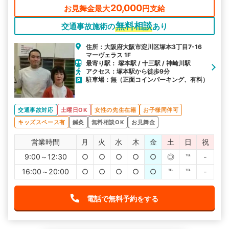
20,000
お見舞金最大
円支給
無料相談
交通事故施術の
あり
住所：大阪府大阪市淀川区塚本3丁目7-16
マーヴェラス 1F
最寄り駅： 塚本駅 / 十三駅 / 神崎川駅
アクセス：塚本駅から徒歩9分
駐車場：無（正面コインパーキング、有料）
交通事故対応
土曜日OK
女性の先生在籍
お子様同伴可
キッズスペース有
鍼灸
無料相談OK
お見舞金
営業時間
月
火
水
木
金
土
日
祝
9:00～12:30
○
○
○
○
○
◎
℡
-
16:00～20:00
○
○
○
○
○
℡
℡
-
電話で無料予約をする