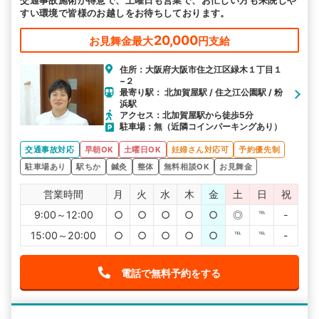
交通事故施術が得意で、土曜日も営業で、お忙しい方も来院しや
すい環境で皆様のお越しをお待ちしております。
20,000
お見舞金最大
円支給
住所：大阪府大阪市住之江区緑木１丁目１
−２
最寄り駅： 北加賀屋駅 / 住之江公園駅 / 粉
浜駅
アクセス：北加賀屋駅から徒歩5分
駐車場：無（近隣コインパーキングあり）
交通事故対応
早朝OK
土曜日OK
妊婦さん対応可
予約優先制
駐車場あり
駅ちか
鍼灸
整体
無料相談OK
お見舞金
営業時間
月
火
水
木
金
土
日
祝
9:00～12:00
○
○
○
○
○
◎
℡
-
15:00～20:00
○
○
○
○
○
℡
℡
-
電話で無料予約をする