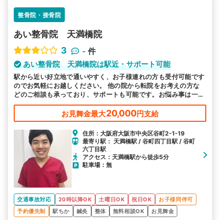
整骨院・接骨院
詳細条件で絞り込む
あい整骨院 天満橋院
その他の検索方法
3
-
件
駅から探す
院名から探す
あい整骨院 天満橋院は駅近・サポート可能
駅から近い好立地で通いやすく、お子様連れの方も受付可能です
のでお気軽にお越しください。 他の院から転院をお考えの方な
どのご相談も承っており、サポートも可能です。お悩み事は一人
で悩まず、お気軽に当院にお問い合わせください。
20,000
お見舞金最大
円支給
住所：大阪府大阪市中央区谷町2-1-19
最寄り駅： 天満橋駅 / 谷町四丁目駅 / 谷町
六丁目駅
アクセス：天満橋駅から徒歩5分
駐車場：無
交通事故対応
20時以降OK
土曜日OK
祝日OK
お子様同伴可
予約優先制
駅ちか
鍼灸
整体
無料相談OK
お見舞金