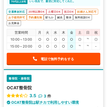
いい先生で、親切に対応してくれた。
70代以上女性
交通事故対応
20時以降OK
土曜日OK
祝日OK
妊婦さん対応可
お子様同伴可
予約優先制
駅ちか
鍼灸
整体
無料相談OK
お見舞金
営業時間
月
火
水
木
金
土
日
祝
10:00～13:00
○
○
○
○
○
◎
℡
◎
15:00～20:00
○
○
○
○
○
℡
℡
-
電話で無料予約をする
整骨院・接骨院
OCAT整骨院
3.5
3
件
OCAT整骨院は駅チカで利用しやすい環境