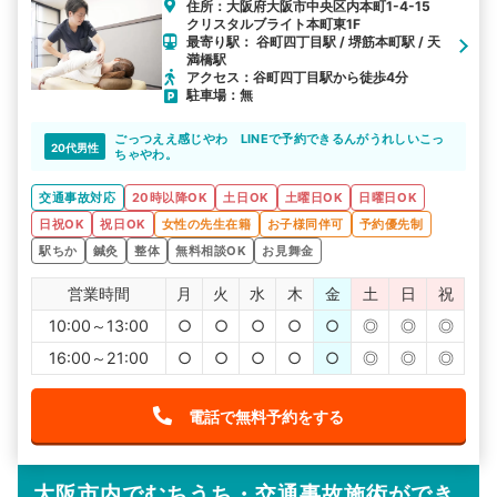
住所：大阪府大阪市中央区内本町1-4-15
クリスタルブライト本町東1F
最寄り駅： 谷町四丁目駅 / 堺筋本町駅 / 天
満橋駅
アクセス：谷町四丁目駅から徒歩4分
駐車場：無
ごっつええ感じやわ LINEで予約できるんがうれしいこっ
20代男性
ちゃやわ。
交通事故対応
20時以降OK
土日OK
土曜日OK
日曜日OK
日祝OK
祝日OK
女性の先生在籍
お子様同伴可
予約優先制
駅ちか
鍼灸
整体
無料相談OK
お見舞金
営業時間
月
火
水
木
金
土
日
祝
10:00～13:00
○
○
○
○
○
◎
◎
◎
16:00～21:00
○
○
○
○
○
◎
◎
◎
電話で無料予約をする
大阪市内でむちうち・交通事故施術ができ