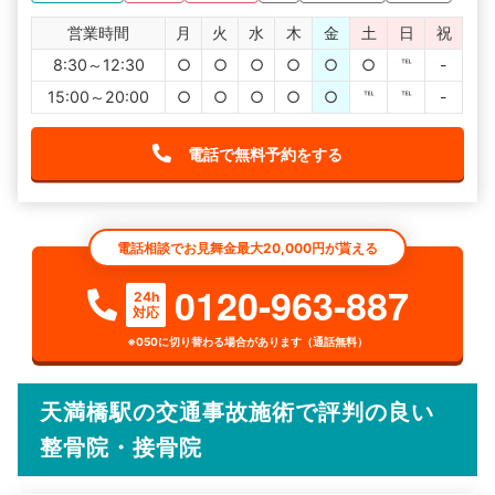
営業時間
月
火
水
木
金
土
日
祝
8:30～12:30
○
○
○
○
○
○
℡
-
15:00～20:00
○
○
○
○
○
℡
℡
-
電話で無料予約をする
電話相談でお見舞金最大20,000円が貰える
0120-963-887
24h
対応
※050に切り替わる場合があります（通話無料）
天満橋駅の交通事故施術で評判の良い
整骨院・接骨院