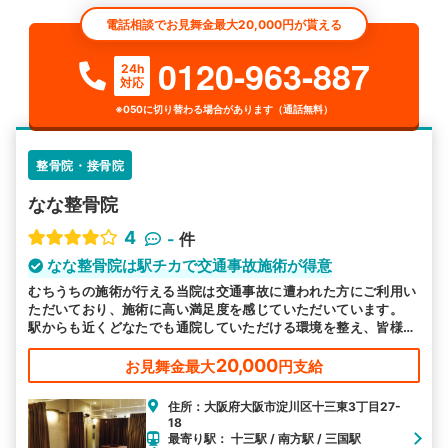
電話相談でお見舞金最大20,000円が貰える
0120-963-887
24h
対応
※050に切り替わる場合があります（通話無料）
整骨院・接骨院
なな整骨院
4
-
件
なな整骨院は駅チカで交通事故施術が得意
むちうちの施術が行える当院は交通事故に遭われた方にご利用い
ただいており、施術に高い満足度を感じていただいています。
駅からも近くどなたでも通院していただける環境を整え、皆様の
お越しをお待ちしております。
20,000
お見舞金最大
円支給
住所：大阪府大阪市淀川区十三東3丁目27-
18
最寄り駅： 十三駅 / 南方駅 / 三国駅