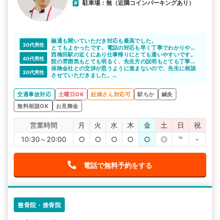
駐車場：無（近隣コインパーキングあり）
融通も聞いていただき対応も最高でした。
30代男性
とてもよかったです。電話の対応も早く丁寧でわかりやす
くて、相談がしやすい感じです。困っていたので助かりま
西梅田駅の近くにあり仕事帰りにとても通いやすいです。
40代男性
した。
院の雰囲気もとても明るく、先生方の説明もとても丁寧で
他の人にもたくさん紹介したいと思います。初めてだった
一人一人を大切にしているのが伝わってきます。本当に感
保険会社との交渉が思うように進まないので、先生に相談
30代男性
ので不安でしたが治って良かったです。
謝です。
させていただきました。
先生は丁寧にわかりやすく説明をしてくれました。先生の
アドバイス通りに交渉してみようと思います。
交通事故対応
土曜日OK
妊婦さん対応可
駅ちか
鍼灸
無料相談OK
お見舞金
営業時間
月
火
水
木
金
土
日
祝
10:30～20:00
○
○
○
○
○
◎
℡
-
電話で無料予約をする
整骨院・接骨院