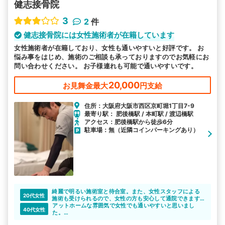
健志接骨院
3
2
件
健志接骨院には女性施術者が在籍しています
女性施術者が在籍しており、女性も通いやすいと好評です。 お
悩み事をはじめ、施術のご相談も承っておりますのでお気軽にお
問い合わせください。 お子様連れも可能で通いやすいです。
20,000
お見舞金最大
円支給
住所：大阪府大阪市西区京町堀1丁目7-9
最寄り駅： 肥後橋駅 / 本町駅 / 渡辺橋駅
アクセス：肥後橋駅から徒歩6分
駐車場：無（近隣コインパーキングあり）
綺麗で明るい施術室と待合室。また、女性スタッフによる
20代女性
施術も受けられるので、女性の方も安心して通院できます
ね。
アットホームな雰囲気で女性でも通いやすいと思いまし
40代女性
た。
綺麗にされてる院内で、施術中はしっかりカーテンで仕切