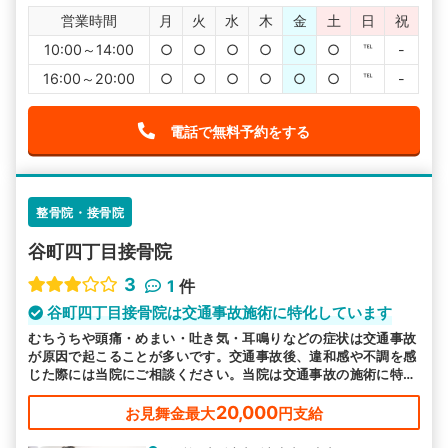
営業時間
月
火
水
木
金
土
日
祝
10:00～14:00
○
○
○
○
○
○
℡
-
16:00～20:00
○
○
○
○
○
○
℡
-
電話で無料予約をする
整骨院・接骨院
谷町四丁目接骨院
3
1
件
谷町四丁目接骨院は交通事故施術に特化しています
むちうちや頭痛・めまい・吐き気・耳鳴りなどの症状は交通事故
が原因で起こることが多いです。交通事故後、違和感や不調を感
じた際には当院にご相談ください。当院は交通事故の施術に特化
しています。
20,000
お見舞金最大
円支給