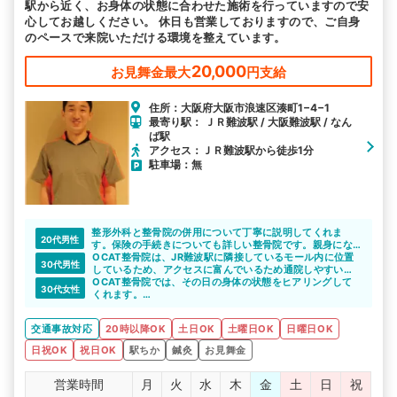
駅から近く、お身体の状態に合わせた施術を行っていますので安
心してお越しください。 休日も営業しておりますので、ご自身
のペースで来院いただける環境を整えています。
20,000
お見舞金最大
円支給
住所：大阪府大阪市浪速区湊町1−4−1
最寄り駅： ＪＲ難波駅 / 大阪難波駅 / なん
ば駅
アクセス：ＪＲ難波駅から徒歩1分
駐車場：無
整形外科と整骨院の併用について丁寧に説明してくれま
20代男性
す。保険の手続きについても詳しい整骨院です。親身にな
って相談にのってくれるので、頼りになりますね。
OCAT整骨院は、JR難波駅に隣接しているモール内に位置
30代男性
しているため、アクセスに富んでいるため通院しやすいと
思います。
OCAT整骨院では、その日の身体の状態をヒアリングして
30代女性
くれます。
身体の状態に合わせて施術の内容を提案してくれると思い
ます。
交通事故対応
20時以降OK
土日OK
土曜日OK
日曜日OK
日祝OK
祝日OK
駅ちか
鍼灸
お見舞金
営業時間
月
火
水
木
金
土
日
祝