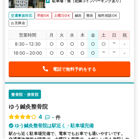
駐車場：無（近隣コインパーキングあり）
交通事故対応
早朝OK
土曜日OK
鍼灸
整体
無料相談OK
お見舞金
営業時間
月
火
水
木
金
土
日
祝
8:30～12:30
○
○
○
○
○
◎
℡
-
16:00～20:00
○
○
○
○
○
℡
℡
-
電話で無料予約をする
整骨院・接骨院
ゆう鍼灸整骨院
4
-
件
ゆう鍼灸整骨院は駅近く・駐車場完備
駅から近く駐車場完備で、電車でもお車でも通いやすいです。