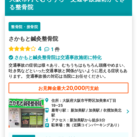
る整骨院
整骨院・接骨院
さかもと鍼灸整骨院
4
1
件
さかもと鍼灸整骨院は交通事故施術に特化
交通事故の症状は様々あり、むちうちはもちろん頭痛やめまい、
吐き気などといった交通事故と関係がないように思える症状もあ
ります。 交通事故後の対応は当院にお任せください。
20,000
お見舞金最大
円支給
住所：大阪府大阪市平野区加美東4丁目
19−25
最寄り駅： 新加美駅 / 加美駅 / 衣摺加美北
駅
アクセス：新加美駅から徒歩3分
駐車場：無（近隣コインパーキングあり）