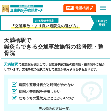
menu
電話相談
無料
LINE登録者限定！
LINEに
登録
「交通事故：より良い通院先の選び方」
天満橋駅で
鍼灸もできる交通事故施術の接骨院・整
骨院
天満橋駅
で鍼灸院も併設している交通事故対応の整骨院・接骨院をご紹介
しています。交通事故の症状に対して鍼灸が利用される事もあります。
病院や整形外科だと時間が合わない
病院と整骨院を併用したい
むちうちの通院先はどこがいいのか
等お悩みの方は一度、