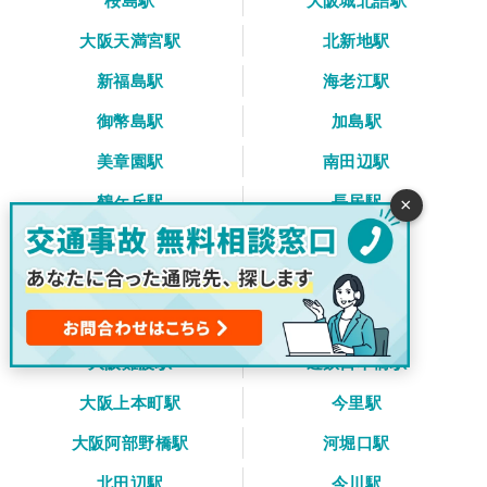
桜島駅
大阪城北詰駅
大阪天満宮駅
北新地駅
新福島駅
海老江駅
御幣島駅
加島駅
美章園駅
南田辺駅
鶴ケ丘駅
長居駅
×
我孫子町駅
杉本町駅
JR淡路駅
城北公園通駅
JR野江駅
新加美駅
大阪難波駅
近鉄日本橋駅
大阪上本町駅
今里駅
大阪阿部野橋駅
河堀口駅
北田辺駅
今川駅