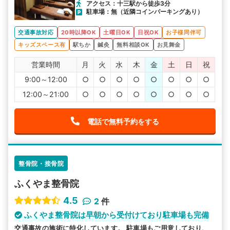
アクセス：十三駅から徒歩3分
駐車場：無（近隣コインパーキングあり）
交通事故対応
20時以降OK
土曜日OK
日祝OK
お子様同伴可
キッズスペース有
駅ちか
鍼灸
無料相談OK
お見舞金
営業時間
月
火
水
木
金
土
日
祝
9:00～12:00
○
○
○
○
○
○
○
○
12:00～21:00
○
○
○
○
○
○
○
○
電話で無料予約をする
整骨院・接骨院
ふくやま整骨院
4.5
2
件
ふくやま整骨院は早朝から受付けており駐車場も完備
交通事故の施術に特化しています。 駐車場もご用意しており、