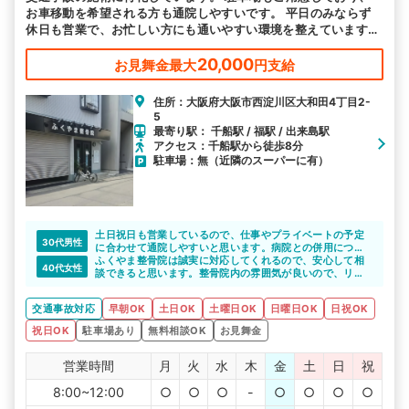
お車移動を希望される方も通院しやすいです。 平日のみならず
休日も営業で、お忙しい方にも通いやすい環境を整えています。
皆様のお越しをお待ちしております。
20,000
お見舞金最大
円支給
住所：大阪府大阪市西淀川区大和田4丁目2-
5
最寄り駅： 千船駅 / 福駅 / 出来島駅
アクセス：千船駅から徒歩8分
駐車場：無（近隣のスーパーに有）
土日祝日も営業しているので、仕事やプライベートの予定
30代男性
に合わせて通院しやすいと思います。病院との併用につい
ても丁寧に対応してくれると思います。
ふくやま整骨院は誠実に対応してくれるので、安心して相
40代女性
談できると思います。整骨院内の雰囲気が良いので、リラ
ックスできそうですね。
交通事故対応
早朝OK
土日OK
土曜日OK
日曜日OK
日祝OK
祝日OK
駐車場あり
無料相談OK
お見舞金
営業時間
月
火
水
木
金
土
日
祝
8:00~12:00
○
○
○
-
○
○
○
○