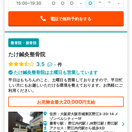
15:00~19:30
○
○
○
-
○
℡
℡
-
電話で無料予約をする
整骨院・接骨院
たけ鍼灸整骨院
3.5
-
件
たけ鍼灸整骨院は土曜日も営業しています
平日はもちろんのこと、土曜日も営業しておりますので、平日忙
しい方にもお越しいただける環境を整えております。お気軽にご
利用ください。
20,000
お見舞金最大
円支給
住所：大阪府大阪市城東区野江3-20-14 メ
ゾンベルシティー1F
最寄り駅： 野江内代駅 / JR野江駅 / 野江駅
アクセス：野江内代駅から徒歩3分