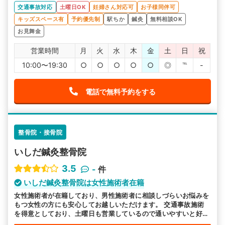
られているので、外から見える心配もないです。
交通事故対応
土曜日OK
妊婦さん対応可
お子様同伴可
キッズスペース有
予約優先制
駅ちか
鍼灸
無料相談OK
お見舞金
営業時間
月
火
水
木
金
土
日
祝
10:00〜19:30
○
○
○
○
○
◎
℡
-
電話で無料予約をする
整骨院・接骨院
いしだ鍼灸整骨院
3.5
-
件
いしだ鍼灸整骨院は女性施術者在籍
女性施術者が在籍しており、男性施術者に相談しづらいお悩みを
もつ女性の方にも安心してお越しいただけます。 交通事故施術
を得意としており、土曜日も営業しているので通いやすいと好評
です。