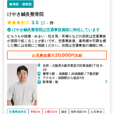
整骨院・接骨院
けやき鍼灸整骨院
3.5
-
件
けやき鍼灸整骨院は交通事故施術に特化しています
むちうちや頭痛・めまい・吐き気・耳鳴りなどの症状は交通事故
が原因で起こることが多いです。交通事故後、違和感や不調を感
じた際には当院にご相談ください。当院は交通事故の施術に特化
しています。
20,000
お見舞金最大
円支給
住所：大阪府大阪市東淀川区東淡路1丁目 5-
25
最寄り駅： 淡路駅 / JR淡路駅 / 下新庄駅
アクセス：淡路駅から徒歩7分
駐車場：無
交通事故対応
早朝OK
土曜日OK
鍼灸
無料相談OK
お見舞金