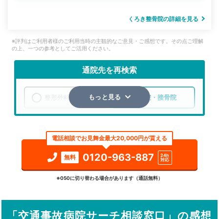
くろき整骨院の詳細を見る
※評判はご利用者様のご利用当時の主観的なご意見・ご感想です。その点ご理解
の上、一つの参考としてご活用ください。
通院先を再検索
整形外科
整骨院・接骨院
もっと見る
エリア
大阪府
大阪市中央区
電話相談でお見舞金最大20,000円が貰える
検索する
0120-963-887
24h
無料
対応
詳細条件で絞り込む
※050に切り替わる場合があります（通話無料）
その他の検索方法
「交通事故病院サーチ相談窓口」の感想
駅から探す
院名から探す