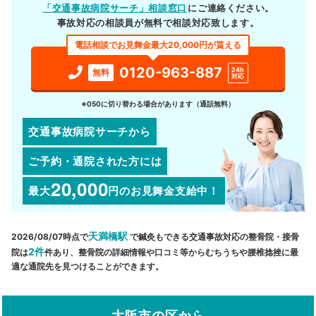
「交通事故病院サーチ」相談窓口
にご連絡ください。
事故対応の相談員が無料で相談対応致します。
電話相談でお見舞金最大20,000円が貰える
0120-963-887
24h
無料
対応
※050に切り替わる場合があります（通話無料）
交通事故病院サーチから
ご予約・通院された方には
20,000
最大
円
のお見舞金支給中！
天満橋駅
2026/08/07時点で
で鍼灸もできる交通事故対応の整骨院・接骨
2件
院は
件あり、整骨院の詳細情報や口コミ等からむちうちや腰椎捻挫に最
適な通院先を見つけることができます。
大阪市の区から