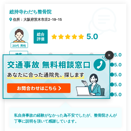
総持寺わだち整骨院
住所：大阪府茨木市庄2-19-15
総合
5.0
評価
20代
男性
5.0
×
接客
5.0
雰囲気
5.0
清潔感
5.0
利便性
5.0
事故対応
私自身事故の経験がなかった為不安でしたが、整骨院さんが
丁寧に説明を頂いて感謝しています。