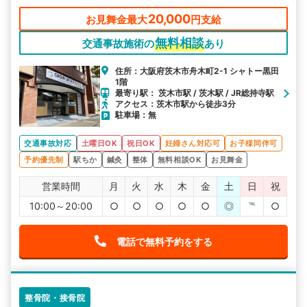
20,000
お見舞金最大
円支給
無料相談
交通事故施術の
あり
住所：大阪府茨木市舟木町2-1 シャトー黒田
1階
最寄り駅： 茨木市駅 / 茨木駅 / JR総持寺駅
アクセス：茨木市駅から徒歩3分
駐車場：無
交通事故対応
土曜日OK
祝日OK
妊婦さん対応可
お子様同伴可
予約優先制
駅ちか
鍼灸
整体
無料相談OK
お見舞金
営業時間
月
火
水
木
金
土
日
祝
10:00～20:00
○
○
○
○
○
◎
℡
○
電話で無料予約をする
整骨院・接骨院