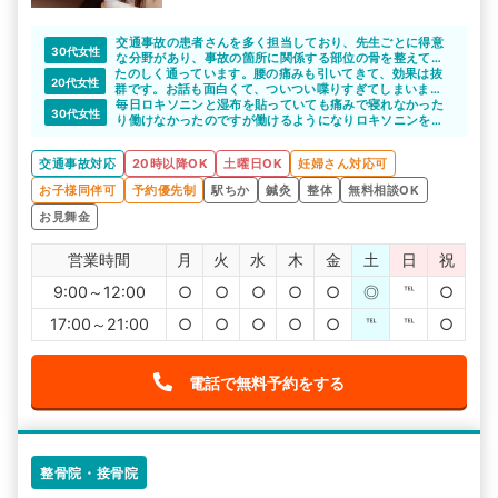
交通事故の患者さんを多く担当しており、先生ごとに得意
30代女性
な分野があり、事故の箇所に関係する部位の骨を整えてく
たのしく通っています。腰の痛みも引いてきて、効果は抜
ださり身体が動けるようになりました。
20代女性
群です。お話も面白くて、ついつい喋りすぎてしまいま
とても印象も良く保険外の治療も勧められましたがお断り
す。生活に対するアドバイスも頂けるので、大変重宝して
しても特に印象も悪くなかったです。
毎日ロキソニンと湿布を貼っていても痛みで寝れなかった
30代女性
おります。体は良くなってきているので、これを維持でき
り働けなかったのですが働けるようになりロキソニンを飲
るよう、これからも通います。
まなくても我慢できる痛みに変わりました。ありがとうご
ざいました。
交通事故対応
20時以降OK
土曜日OK
妊婦さん対応可
お子様同伴可
予約優先制
駅ちか
鍼灸
整体
無料相談OK
お見舞金
営業時間
月
火
水
木
金
土
日
祝
9:00～12:00
○
○
○
○
○
◎
℡
○
17:00～21:00
○
○
○
○
○
℡
℡
○
電話で無料予約をする
整骨院・接骨院