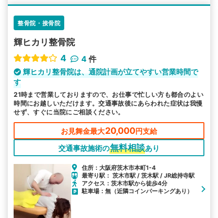
整骨院・接骨院
輝ヒカリ整骨院
4
4
件
輝ヒカリ整骨院は、通院計画が立てやすい営業時間で
す
21時まで営業しておりますので、お仕事で忙しい方も都合のよい
時間にお越しいただけます。交通事故後にあらわれた症状は我慢
せず、すぐに当院にご相談ください。
20,000
お見舞金最大
円支給
無料相談
交通事故施術の
あり
住所：大阪府茨木市本町1-4
最寄り駅： 茨木市駅 / 茨木駅 / JR総持寺駅
アクセス：茨木市駅から徒歩4分
駐車場：無（近隣コインパーキングあり）