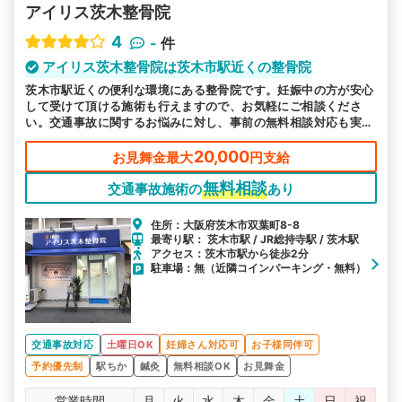
アイリス茨木整骨院
4
-
件
アイリス茨木整骨院は茨木市駅近くの整骨院
茨木市駅近くの便利な環境にある整骨院です。妊娠中の方が安心
して受けて頂ける施術も行えますので、お気軽にご相談くださ
い。交通事故に関するお悩みに対し、事前の無料相談対応も実施
しております。
20,000
お見舞金最大
円支給
無料相談
交通事故施術の
あり
住所：大阪府茨木市双葉町8-8
最寄り駅： 茨木市駅 / JR総持寺駅 / 茨木駅
アクセス：茨木市駅から徒歩2分
駐車場：無（近隣コインパーキング・無料）
交通事故対応
土曜日OK
妊婦さん対応可
お子様同伴可
予約優先制
駅ちか
鍼灸
無料相談OK
お見舞金
営業時間
月
火
水
木
金
土
日
祝