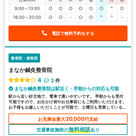
9:00～13:00
○
○
○
○
○
◎
℡
○
16:00～20:00
○
○
-
○
○
℡
℡
-
電話で無料予約をする
整骨院・接骨院
まなか鍼灸整骨院
4
3
件
まなか鍼灸整骨院は駅近く・早朝からの対応も可能
駅から近い好立地で、電車で通いやすいです。 早朝からも受付
可能ですので、お出かけ前やお仕事前にもご利用いただけます。
お子様もお越しいただくことが可能で、土曜日も営業しているの
で、平日は厳しい方にも安心してお越しいただけます。
20,000
お見舞金最大
円支給
無料相談
交通事故施術の
あり