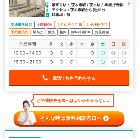
最寄り駅： 茨木市駅 / 茨木駅 / JR総持寺駅
アクセス：茨木市駅から徒歩1分
駐車場：無
交通事故対応
土曜日OK
女性の先生在籍
お子様同伴可
予約優先制
駅ちか
鍼灸
整体
無料相談OK
お見舞金
営業時間
月
火
水
木
金
土
日
祝
10:00～14:00
○
○
○
-
○
◎
◎
◎
16:30～21:00
○
○
○
-
○
◎
◎
◎
電話で無料予約をする
どの通院先を選べばよいか分からない...
そんな時は無料相談窓口へ