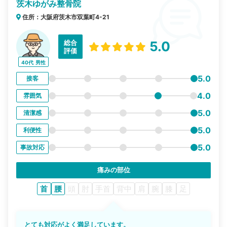
茨木ゆがみ整骨院
住所：大阪府茨木市双葉町4-21
総合
5.0
評価
40代
男性
5.0
接客
4.0
雰囲気
5.0
清潔感
5.0
利便性
5.0
事故対応
痛みの部位
首
腰
頭
肘
手首
背中
肩
腕
膝
足
とても対応がよく満足しています。