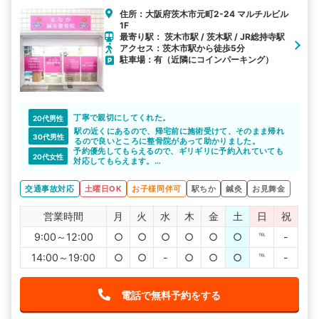
住所：大阪府茨木市元町2-24 マルチルビル
1F
最寄り駅： 茨木市駅 / 茨木駅 / JR総持寺駅
アクセス：茨木市駅から徒歩5分
駐車場：有（近隣にコインパーキング）
丁寧で親切にしてくれた。
20代男性
駅の近くにあるので、帰宅前に施術受けて、そのまま帰れ
30代男性
るので良いところに整骨院があって助かりました。
予約優先してもらえるので、ギリギリに予約入れていても
20代女性
対応してもらえます。
待ち時間もほとんどなく、すぐに対応してもらえるので、
通院が楽に感じます。
交通事故対応
土曜日OK
お子様同伴可
駅ちか
鍼灸
お見舞金
営業時間
月
火
水
木
金
土
日
祝
9:00～12:00
○
○
○
○
○
○
℡
-
14:00～19:00
○
○
-
○
○
○
℡
-
電話で無料予約をする