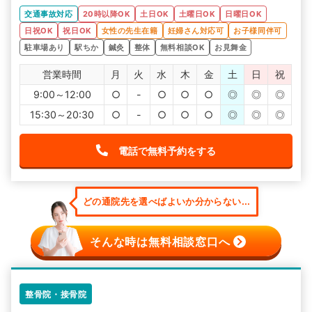
交通事故対応
20時以降OK
土日OK
土曜日OK
日曜日OK
日祝OK
祝日OK
女性の先生在籍
妊婦さん対応可
お子様同伴可
駐車場あり
駅ちか
鍼灸
整体
無料相談OK
お見舞金
営業時間
月
火
水
木
金
土
日
祝
9:00～12:00
○
-
○
○
○
◎
◎
◎
15:30～20:30
○
-
○
○
○
◎
◎
◎
電話で無料予約をする
どの通院先を選べばよいか分からない...
そんな時は無料相談窓口へ
整骨院・接骨院