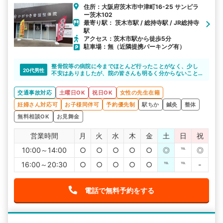
住所：大阪府茨木市中津町16-25 サンピラ
ー茨木102
最寄り駅： 茨木市駅 / 総持寺駅 / JR総持寺
駅
アクセス：茨木市駅から徒歩5分
駐車場：無（近隣提携パーキング有）
整骨院等の病院に今までほとんど行ったことがなく、少し
20代男性
不安はありましたが、院の皆さんも明るく分からないこと
も丁寧に教えて
くださり、とても助かりました。
交通事故対応
土曜日OK
祝日OK
女性の先生在籍
妊婦さん対応可
お子様同伴可
予約優先制
駅ちか
鍼灸
整体
無料相談OK
お見舞金
営業時間
月
火
水
木
金
土
日
祝
10:00～14:00
○
○
○
○
○
◎
℡
◎
16:00～20:30
○
○
○
○
○
℡
℡
-
電話で無料予約をする