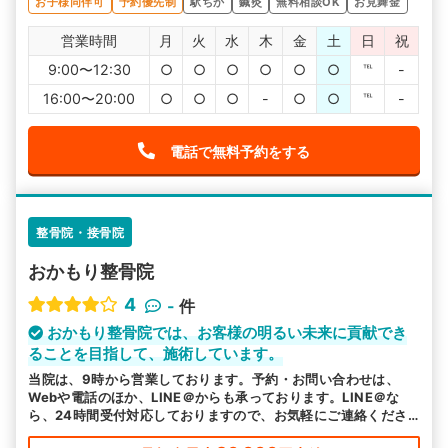
お子様同伴可
予約優先制
駅ちか
鍼灸
無料相談OK
お見舞金
営業時間
月
火
水
木
金
土
日
祝
9:00〜12:30
○
○
○
○
○
○
℡
-
16:00〜20:00
○
○
○
-
○
○
℡
-
電話で無料予約をする
整骨院・接骨院
おかもり整骨院
4
-
件
おかもり整骨院では、お客様の明るい未来に貢献でき
ることを目指して、施術しています。
当院は、9時から営業しております。予約・お問い合わせは、
Webや電話のほか、LINE＠からも承っております。LINE＠な
ら、24時間受付対応しておりますので、お気軽にご連絡くださ
い。