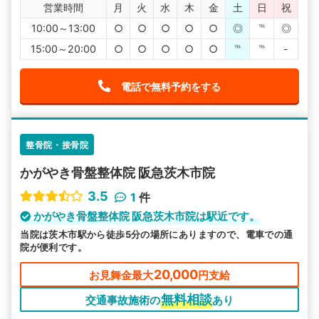
営業時間
月
火
水
木
金
土
日
祝
10:00～13:00
○
○
○
○
○
◎
℡
◎
15:00～20:00
○
○
○
○
○
℡
℡
-
電話で無料予約をする
整骨院・接骨院
かがやき骨盤整体院 阪急茨木市院
3.5
1
件
かがやき骨盤整体院 阪急茨木市院は駅近です。
当院は茨木市駅から徒歩5分の場所にありますので、電車での通
院が便利です。
20,000
お見舞金最大
円支給
無料相談
交通事故施術の
あり