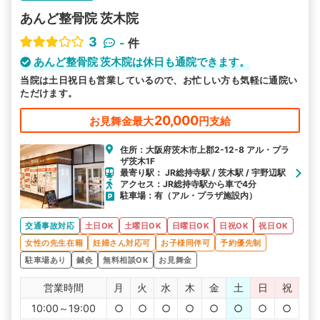
あんど整骨院 茨木院
3
-
件
あんど整骨院 茨木院は休日も通院できます。
当院は土日祝日も営業しているので、お忙しい方も気軽に通院い
ただけます。
20,000
お見舞金最大
円支給
住所：大阪府茨木市上郡2-12-8 アル・プラ
ザ茨木1F
最寄り駅： JR総持寺駅 / 茨木駅 / 宇野辺駅
アクセス：JR総持寺駅から車で4分
駐車場：有（アル・プラザ施設内）
交通事故対応
土日OK
土曜日OK
日曜日OK
日祝OK
祝日OK
女性の先生在籍
妊婦さん対応可
お子様同伴可
予約優先制
駐車場あり
鍼灸
無料相談OK
お見舞金
営業時間
月
火
水
木
金
土
日
祝
10:00～19:00
○
○
○
○
○
○
○
○