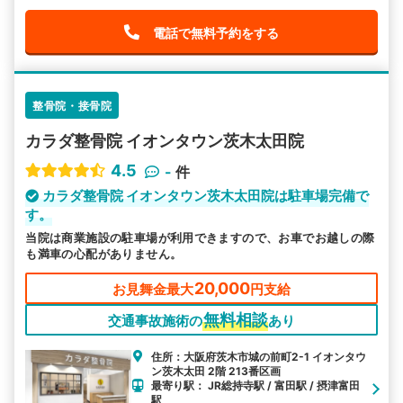
電話で無料予約をする
整骨院・接骨院
カラダ整骨院 イオンタウン茨木太田院
4.5
-
件
カラダ整骨院 イオンタウン茨木太田院は駐車場完備で
す。
当院は商業施設の駐車場が利用できますので、お車でお越しの際
も満車の心配がありません。
20,000
お見舞金最大
円支給
無料相談
交通事故施術の
あり
住所：大阪府茨木市城の前町2-1 イオンタウ
ン茨木太田 2階 213番区画
最寄り駅： JR総持寺駅 / 富田駅 / 摂津富田
駅