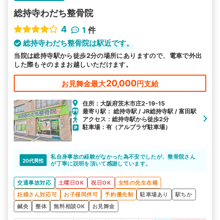
総持寺わだち整骨院
4
1
件
総持寺わだち整骨院は駅近です。
当院は総持寺駅から徒歩2分の場所にありますので、電車で外出
した際もそのままお越しいただけます。
20,000
お見舞金最大
円支給
住所：大阪府茨木市庄2-19-15
最寄り駅： 総持寺駅 / JR総持寺駅 / 富田駅
アクセス：総持寺駅から徒歩2分
駐車場：有（アルプラザ駐車場）
私自身事故の経験がなかった為不安でしたが、整骨院さん
20代男性
が丁寧に説明を頂いて感謝しています。
交通事故対応
土曜日OK
祝日OK
女性の先生在籍
妊婦さん対応可
お子様同伴可
予約優先制
駐車場あり
駅ちか
鍼灸
整体
無料相談OK
お見舞金