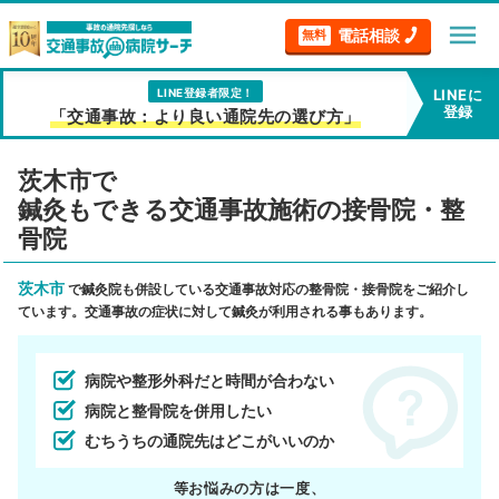
menu
電話相談
無料
LINE登録者限定！
LINEに
登録
「交通事故：より良い通院先の選び方」
茨木市で
鍼灸もできる交通事故施術の接骨院・整
骨院
茨木市
で鍼灸院も併設している交通事故対応の整骨院・接骨院をご紹介し
ています。交通事故の症状に対して鍼灸が利用される事もあります。
病院や整形外科だと時間が合わない
病院と整骨院を併用したい
むちうちの通院先はどこがいいのか
等お悩みの方は一度、