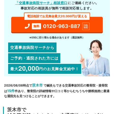
「交通事故病院サーチ」相談窓口
にご連絡ください。
事故対応の相談員が無料で相談対応致します。
電話相談でお見舞金最大20,000円が貰える
0120-963-887
24h
無料
対応
※050に切り替わる場合があります（通話無料）
交通事故病院サーチから
ご予約・通院された方には
20,000
最大
円
のお見舞金支給中！
茨木市
2026/08/08時点で
で鍼灸もできる交通事故対応の整骨院・接骨院
15件
は
件あり、整骨院の詳細情報や口コミ等からむちうちや腰椎捻挫に最適
な通院先を見つけることができます。
茨木市で