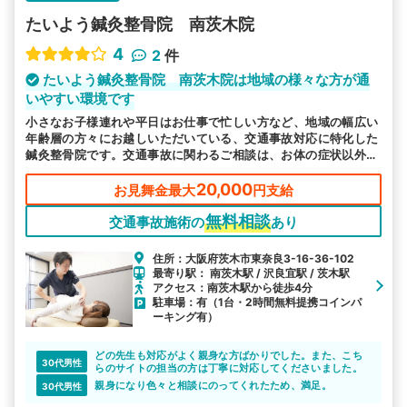
たいよう鍼灸整骨院 南茨木院
4
2
件
たいよう鍼灸整骨院 南茨木院は地域の様々な方が通
いやすい環境です
小さなお子様連れや平日はお仕事で忙しい方など、地域の幅広い
年齢層の方々にお越しいただいている、交通事故対応に特化した
鍼灸整骨院です。交通事故に関わるご相談は、お体の症状以外に
つきましても対応可能です。
20,000
お見舞金最大
円支給
無料相談
交通事故施術の
あり
住所：大阪府茨木市東奈良3-16-36-102
最寄り駅： 南茨木駅 / 沢良宜駅 / 茨木駅
アクセス：南茨木駅から徒歩4分
駐車場：有（1台・2時間無料提携コインパ
ーキング有）
どの先生も対応がよく親身な方ばかりでした。また、こち
30代男性
らのサイトの担当の方は丁寧に対応してくださいました。
親身になり色々と相談にのってくれたため、満足。
30代男性