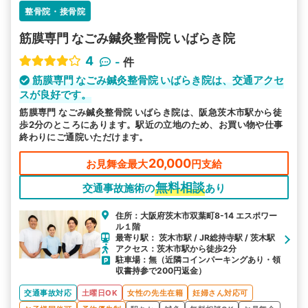
整骨院・接骨院
筋膜専門 なごみ鍼灸整骨院 いばらき院
4
-
件
筋膜専門 なごみ鍼灸整骨院 いばらき院は、交通アクセ
スが良好です。
筋膜専門 なごみ鍼灸整骨院 いばらき院は、阪急茨木市駅から徒
歩2分のところにあります。駅近の立地のため、お買い物や仕事
終わりにご通院いただけます。
20,000
お見舞金最大
円支給
無料相談
交通事故施術の
あり
住所：大阪府茨木市双葉町8-14 エスポワー
ル１階
最寄り駅： 茨木市駅 / JR総持寺駅 / 茨木駅
アクセス：茨木市駅から徒歩2分
駐車場：無（近隣コインパーキングあり・領
収書持参で200円返金）
交通事故対応
土曜日OK
女性の先生在籍
妊婦さん対応可