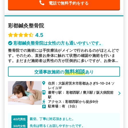
電話で無料予約をする
彩都鍼灸整骨院
4.5
彩都鍼灸整骨院は女性の方も通いやすいです。
整骨院での施術には手技療法がメインで行われるのがほとんどで
す。そのため、直接お身体に触れて状態の確認や施術を行いま
す。まだまだ施術者は男性の方が圧倒的に多いですが、お身体に
不調を抱いている方は、男女ともに大勢いらっしゃいます。特に
女性の方は男性スタッフの施術に不安を抱いている方、女性特有
無料相談
交通事故施術の
あり
の相談がしにくいと言う方も多いと思います。 当院では、女性
施術者が在籍しておりますので、その不安は取り除いて純粋に施
住所：大阪府茨木市彩都あさぎ5-10-24 ソ
術に専念いただける環境が整っております。他にもお子様をお連
レイユ1F
れの方や妊娠中の方のお悩みにも対応しております。お気軽にご
最寄り駅： 彩都西駅 / 豊川駅 / 阪大病院前
相談にお越しください。
駅
アクセス：彩都西駅から徒歩9分
駐車場：有 （3台）
親切、丁寧に対応頂きました。
40代男性
先生は明るくお話しやすかったです。
30代女性