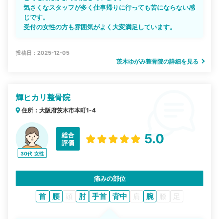
気さくなスタッフが多く仕事帰りに行っても苦にならない感
じです。
受付の女性の方も雰囲気がよく大変満足しています。
投稿日：2025-12-05
茨木ゆがみ整骨院の詳細を見る
輝ヒカリ整骨院
住所：大阪府茨木市本町1-4
総合
5.0
評価
30代
女性
痛みの部位
首
腰
頭
肘
手首
背中
肩
腕
膝
足