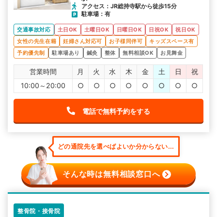
アクセス：JR総持寺駅から徒歩15分
駐車場：有
交通事故対応
土日OK
土曜日OK
日曜日OK
日祝OK
祝日OK
女性の先生在籍
妊婦さん対応可
お子様同伴可
キッズスペース有
予約優先制
駐車場あり
鍼灸
整体
無料相談OK
お見舞金
営業時間
月
火
水
木
金
土
日
祝
10:00～20:00
○
○
○
○
○
○
○
○
電話で無料予約をする
どの通院先を選べばよいか分からない...
そんな時は無料相談窓口へ
整骨院・接骨院