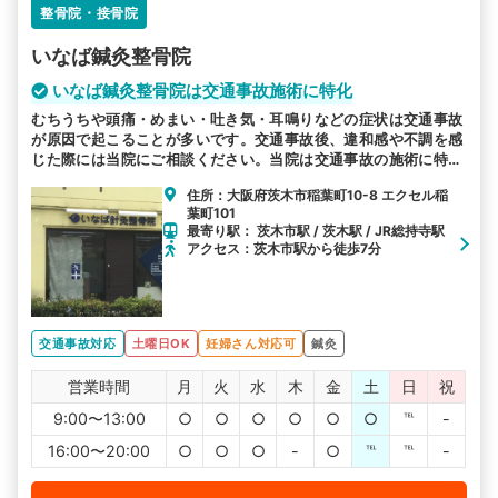
整骨院・接骨院
いなば鍼灸整骨院
いなば鍼灸整骨院は交通事故施術に特化
むちうちや頭痛・めまい・吐き気・耳鳴りなどの症状は交通事故
が原因で起こることが多いです。交通事故後、違和感や不調を感
じた際には当院にご相談ください。当院は交通事故の施術に特化
しています。
住所：大阪府茨木市稲葉町10-8 エクセル稲
葉町101
最寄り駅： 茨木市駅 / 茨木駅 / JR総持寺駅
アクセス：茨木市駅から徒歩7分
交通事故対応
土曜日OK
妊婦さん対応可
鍼灸
営業時間
月
火
水
木
金
土
日
祝
9:00〜13:00
○
○
○
○
○
○
℡
-
16:00〜20:00
○
○
○
-
○
℡
℡
-