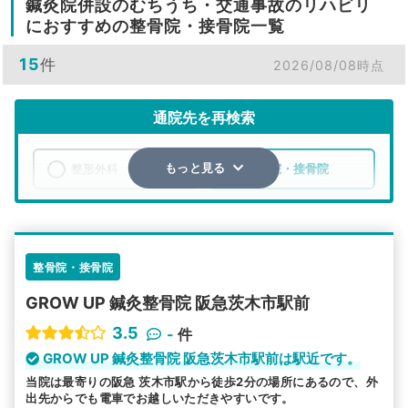
鍼灸院併設のむちうち・交通事故のリハビリ
におすすめの整骨院・接骨院一覧
15
件
2026/08/08時点
通院先を再検索
整形外科
整骨院・接骨院
もっと見る
エリア
大阪府
茨木市
検索する
整骨院・接骨院
GROW UP 鍼灸整骨院 阪急茨木市駅前
詳細条件で絞り込む
3.5
-
件
その他の検索方法
GROW UP 鍼灸整骨院 阪急茨木市駅前は駅近です。
当院は最寄りの阪急 茨木市駅から徒歩2分の場所にあるので、外
駅から探す
院名から探す
出先からでも電車でお越しいただきやすいです。