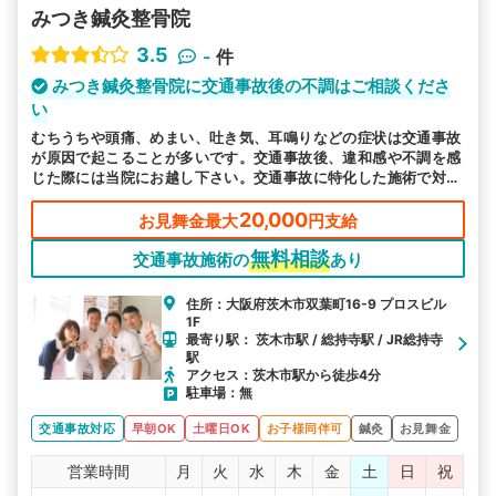
みつき鍼灸整骨院
3.5
-
件
みつき鍼灸整骨院に交通事故後の不調はご相談くださ
い
むちうちや頭痛、めまい、吐き気、耳鳴りなどの症状は交通事故
が原因で起こることが多いです。交通事故後、違和感や不調を感
じた際には当院にお越し下さい。交通事故に特化した施術で対応
します。
20,000
お見舞金最大
円支給
無料相談
交通事故施術の
あり
住所：大阪府茨木市双葉町16-9 プロスビル
1F
最寄り駅： 茨木市駅 / 総持寺駅 / JR総持寺
駅
アクセス：茨木市駅から徒歩4分
駐車場：無
交通事故対応
早朝OK
土曜日OK
お子様同伴可
鍼灸
お見舞金
営業時間
月
火
水
木
金
土
日
祝