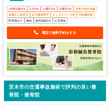
20時以降OK
土日OK
土曜日OK
日曜日OK
女性の先生在籍
妊婦さん対応可
お子様同伴可
キッズスペース有
予約優先制
駐車場あり
鍼灸
無料相談OK
お見舞金
電話で無料予約をする
茨木市の交通事故施術で評判の良い整
骨院・接骨院