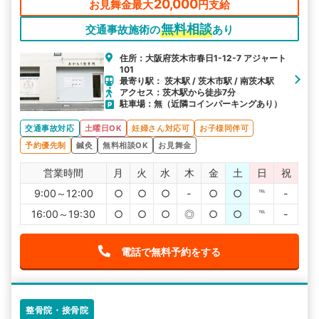
20,000
お見舞金最大
円支給
無料相談
交通事故施術の
あり
住所：大阪府茨木市春日1-12-7 アジャート
101
最寄り駅： 茨木駅 / 茨木市駅 / 南茨木駅
アクセス：茨木駅から徒歩7分
駐車場：無（近隣コインパーキングあり）
交通事故対応
土曜日OK
妊婦さん対応可
お子様同伴可
予約優先制
鍼灸
無料相談OK
お見舞金
営業時間
月
火
水
木
金
土
日
祝
9:00～12:00
○
○
○
-
○
○
℡
-
16:00～19:30
○
○
○
◎
○
○
℡
-
電話で無料予約をする
整骨院・接骨院