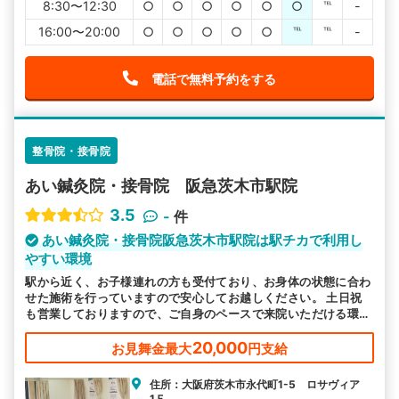
8:30〜12:30
○
○
○
○
○
○
℡
-
16:00〜20:00
○
○
○
○
○
℡
℡
-
電話で無料予約をする
整骨院・接骨院
あい鍼灸院・接骨院 阪急茨木市駅院
3.5
-
件
あい鍼灸院・接骨院阪急茨木市駅院は駅チカで利用し
やすい環境
駅から近く、お子様連れの方も受付ており、お身体の状態に合わ
せた施術を行っていますので安心してお越しください。 土日祝
も営業しておりますので、ご自身のペースで来院いただける環境
を整えています。
20,000
お見舞金最大
円支給
住所：大阪府茨木市永代町1-5 ロサヴィア
1Ｆ