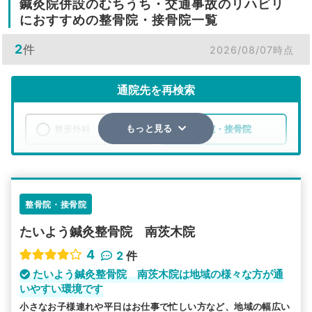
鍼灸院併設のむちうち・交通事故のリハビリ
におすすめの整骨院・接骨院一覧
2
件
2026/08/07時点
通院先を再検索
整形外科
整骨院・接骨院
もっと見る
エリア
大阪府
茨木市
検索する
整骨院・接骨院
たいよう鍼灸整骨院 南茨木院
詳細条件で絞り込む
4
2
件
その他の検索方法
たいよう鍼灸整骨院 南茨木院は地域の様々な方が通
いやすい環境です
駅から探す
院名から探す
小さなお子様連れや平日はお仕事で忙しい方など、地域の幅広い