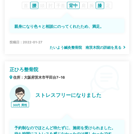
首
腰
頭
肘
手首
背中
肩
腕
膝
足
親身になり色々と相談にのってくれたため、満足。
投稿日：2022-01-27
たいよう鍼灸整骨院 南茨木院の詳細を見る
正ひろ整骨院
住所：大阪府茨木市平田台7−16
ストレスフリーになりました
30代
男性
予約制なのでほとんど待たずに、施術を受けられました。
待ち時間にストレスを感じなかったのは嬉しかったです。