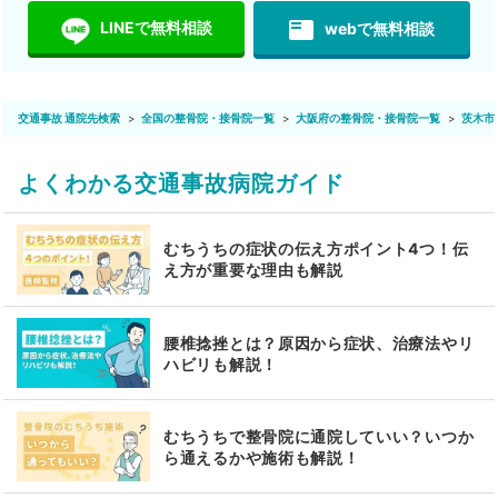
featured_play_list
LINEで無料相談
webで無料相談
交通事故 通院先検索
全国の整骨院・接骨院一覧
大阪府の整骨院・接骨院一覧
茨木市
よくわかる交通事故病院ガイド
むちうちの症状の伝え方ポイント4つ！伝
え方が重要な理由も解説
腰椎捻挫とは？原因から症状、治療法やリ
ハビリも解説！
むちうちで整骨院に通院していい？いつか
ら通えるかや施術も解説！