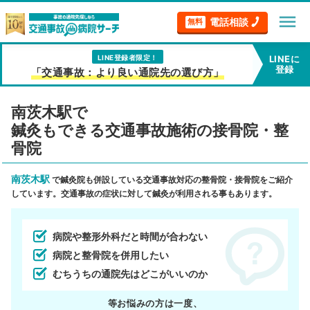
menu
電話相談
無料
LINE登録者限定！
LINEに
登録
「交通事故：より良い通院先の選び方」
南茨木駅で
鍼灸もできる交通事故施術の接骨院・整
骨院
南茨木駅
で鍼灸院も併設している交通事故対応の整骨院・接骨院をご紹介
しています。交通事故の症状に対して鍼灸が利用される事もあります。
病院や整形外科だと時間が合わない
病院と整骨院を併用したい
むちうちの通院先はどこがいいのか
等お悩みの方は一度、