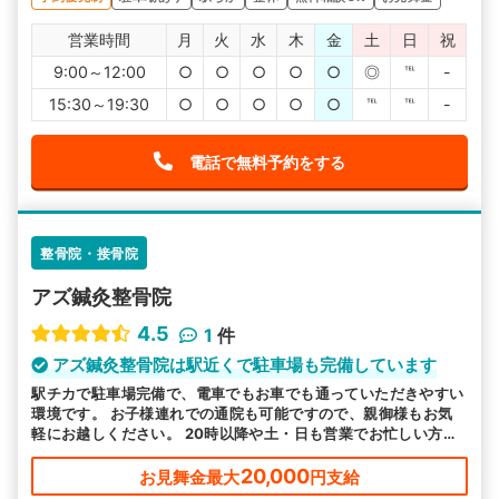
営業時間
月
火
水
木
金
土
日
祝
9:00～12:00
○
○
○
○
○
◎
℡
-
15:30～19:30
○
○
○
○
○
℡
℡
-
電話で無料予約をする
整骨院・接骨院
アズ鍼灸整骨院
4.5
1
件
アズ鍼灸整骨院は駅近くで駐車場も完備しています
駅チカで駐車場完備で、電車でもお車でも通っていただきやすい
環境です。 お子様連れでの通院も可能ですので、親御様もお気
軽にお越しください。 20時以降や土・日も営業でお忙しい方も
安心です。
20,000
お見舞金最大
円支給