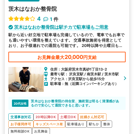
茨木はなおか整骨院
4
1
件
茨木はなおか整骨院は駅チカで駐車場もご用意
駅から近い好立地で駐車場も完備しているので、電車でもお車で
も通いやすい環境を整えています。 交通事故施術を得意として
おり、お子様連れでの通院も可能です。 20時以降や土曜日も営
業しているので、お忙しい方もご都合に合わせてお越しいただけ
ます。
20,000
お見舞金最大
円支給
住所：大阪府茨木市真砂1丁目13-2
最寄り駅： 沢良宜駅 / 南茨木駅 / 茨木市駅
アクセス：沢良宜駅から徒歩15分
駐車場：無（近隣コインパーキングあり）
茨木はなおか整骨院の待合室、施術室は明るく清潔感があ
20代女性
るので安心して通院できると思います。
交通事故対応
20時以降OK
土曜日OK
妊婦さん対応可
お子様同伴可
キッズスペース有
駐車場あり
駅ちか
整体
無料相談OK
お見舞金