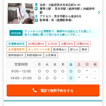
住所：大阪府茨木市末広町4-41
最寄り駅： 茨木市駅 / 総持寺駅 / JR総持寺
駅
アクセス：茨木市駅から徒歩5分
駐車場：有（提携駐車場）
アットホームな雰囲気で、施術中のお話もとても楽しく、
20代女性
色々と相談に乗って頂けるのも嬉しいです。
交通事故に遭った当初は心身ともに辛かったですが、どん
どん楽になってきました。ありがとうございます。
交通事故対応
20時以降OK
土日OK
土曜日OK
日曜日OK
お子様同伴可
キッズスペース有
駐車場あり
駅ちか
整体
無料相談OK
転院相談OK
お見舞金
営業時間
月
火
水
木
金
土
日
祝
9:00～12:00
○
○
○
○
○
◎
℡
-
14:00～21:00
○
○
○
-
○
℡
℡
-
電話で無料予約をする