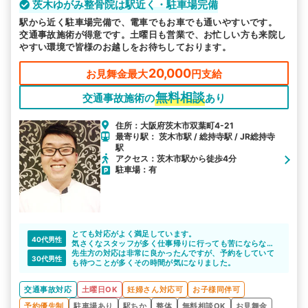
茨木ゆがみ整骨院は駅近く・駐車場完備
駅から近く駐車場完備で、電車でもお車でも通いやすいです。
交通事故施術が得意です。土曜日も営業で、お忙しい方も来院し
やすい環境で皆様のお越しをお待ちしております。
20,000
お見舞金最大
円支給
無料相談
交通事故施術の
あり
住所：大阪府茨木市双葉町4-21
最寄り駅： 茨木市駅 / 総持寺駅 / JR総持寺
駅
アクセス：茨木市駅から徒歩4分
駐車場：有
とても対応がよく満足しています。
40代男性
気さくなスタッフが多く仕事帰りに行っても苦にならない
感じです。
先生方の対応は非常に良かったんですが、予約をしていて
30代男性
受付の女性の方も雰囲気がよく大変満足しています。
も待つことが多くその時間が気になりました。
交通事故対応
土曜日OK
妊婦さん対応可
お子様同伴可
予約優先制
駐車場あり
駅ちか
整体
無料相談OK
お見舞金