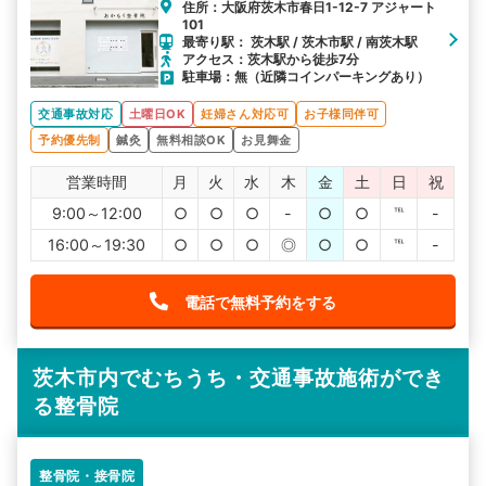
住所：大阪府茨木市春日1-12-7 アジャート
101
最寄り駅： 茨木駅 / 茨木市駅 / 南茨木駅
アクセス：茨木駅から徒歩7分
駐車場：無（近隣コインパーキングあり）
交通事故対応
土曜日OK
妊婦さん対応可
お子様同伴可
予約優先制
鍼灸
無料相談OK
お見舞金
営業時間
月
火
水
木
金
土
日
祝
9:00～12:00
○
○
○
-
○
○
℡
-
16:00～19:30
○
○
○
◎
○
○
℡
-
電話で無料予約をする
茨木市内でむちうち・交通事故施術ができ
る整骨院
整骨院・接骨院