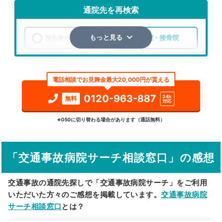
通院先を再検索
整形外科
整骨院・接骨院
もっと見る
エリア
大阪府
茨木市
電話相談でお見舞金最大20,000円が貰える
検索する
0120-963-887
24h
無料
対応
詳細条件で絞り込む
※050に切り替わる場合があります（通話無料）
その他の検索方法
「交通事故病院サーチ相談窓口」の感想
駅から探す
院名から探す
交通事故の通院先探しで「交通事故病院サーチ」をご利用
いただいた方々のご感想を掲載しています。
交通事故病院
サーチ相談窓口
とは？