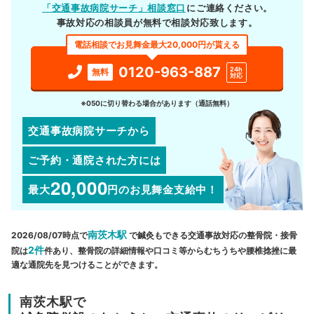
「交通事故病院サーチ」相談窓口
にご連絡ください。
事故対応の相談員が無料で相談対応致します。
電話相談でお見舞金最大20,000円が貰える
0120-963-887
24h
無料
対応
※050に切り替わる場合があります（通話無料）
交通事故病院サーチから
ご予約・通院された方には
20,000
最大
円
のお見舞金支給中！
南茨木駅
2026/08/07時点で
で鍼灸もできる交通事故対応の整骨院・接骨
2件
院は
件あり、整骨院の詳細情報や口コミ等からむちうちや腰椎捻挫に最
適な通院先を見つけることができます。
南茨木駅で