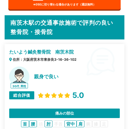
※050に切り替わる場合があります（通話無料）
南茨木駅の交通事故施術で評判の良い
整骨院・接骨院
たいよう鍼灸整骨院 南茨木院
住所：大阪府茨木市東奈良3-16-36-102
親身で良い
30代
男性
5.0
総合評価
痛みの部位
首
腰
頭
肘
手首
背中
肩
腕
膝
足