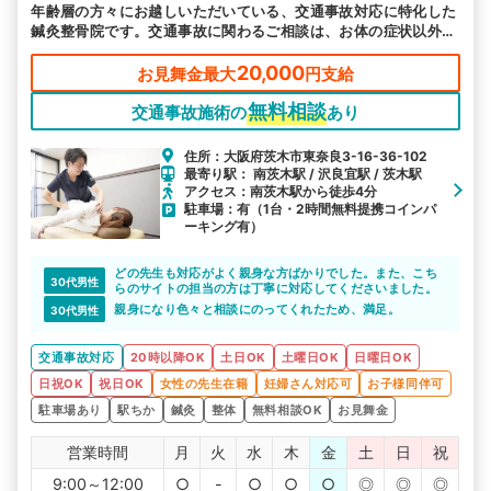
年齢層の方々にお越しいただいている、交通事故対応に特化した
鍼灸整骨院です。交通事故に関わるご相談は、お体の症状以外に
つきましても対応可能です。
20,000
お見舞金最大
円支給
無料相談
交通事故施術の
あり
住所：大阪府茨木市東奈良3-16-36-102
最寄り駅： 南茨木駅 / 沢良宜駅 / 茨木駅
アクセス：南茨木駅から徒歩4分
駐車場：有（1台・2時間無料提携コインパ
ーキング有）
どの先生も対応がよく親身な方ばかりでした。また、こち
30代男性
らのサイトの担当の方は丁寧に対応してくださいました。
親身になり色々と相談にのってくれたため、満足。
30代男性
交通事故対応
20時以降OK
土日OK
土曜日OK
日曜日OK
日祝OK
祝日OK
女性の先生在籍
妊婦さん対応可
お子様同伴可
駐車場あり
駅ちか
鍼灸
整体
無料相談OK
お見舞金
営業時間
月
火
水
木
金
土
日
祝
9:00～12:00
○
-
○
○
○
◎
◎
◎