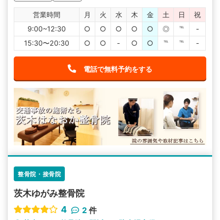
営業時間
月
火
水
木
金
土
日
祝
9:00~12:30
○
○
○
○
○
◎
℡
-
15:30〜20:30
○
○
-
○
○
℡
℡
-
電話で無料予約をする
整骨院・接骨院
茨木ゆがみ整骨院
4
2
件