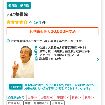
整骨院・接骨院
わに整骨院
4
1
件
20,000
お見舞金最大
円支給
わに整骨院はユーザーから良い評価をあつめております。
住所：大阪府枚方市藤阪東町3-5-29
最寄り駅： 長尾駅 / 藤阪駅 / 松井山手駅
アクセス：長尾駅から徒歩10分
駐車場：有（2台）
整形外科に通院しながら整骨院を併用し、定期的に怪我の
30代女性
施術を受けたい方を丁寧に対応してくれます。むち打ちや
打撲など、事故による怪我の症状に詳しい整骨院なので、
安心して通院できると思います。土日祝日も18時まで営業
交通事故対応
土日OK
土曜日OK
日曜日OK
日祝OK
祝日OK
していて通いやすいですね。
駐車場あり
整体
無料相談OK
お見舞金