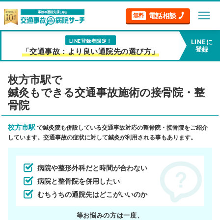
menu
電話相談
無料
LINE登録者限定！
LINEに
登録
「交通事故：より良い通院先の選び方」
枚方市駅で
鍼灸もできる交通事故施術の接骨院・整
骨院
枚方市駅
で鍼灸院も併設している交通事故対応の整骨院・接骨院をご紹介
しています。交通事故の症状に対して鍼灸が利用される事もあります。
病院や整形外科だと時間が合わない
病院と整骨院を併用したい
むちうちの通院先はどこがいいのか
等お悩みの方は一度、