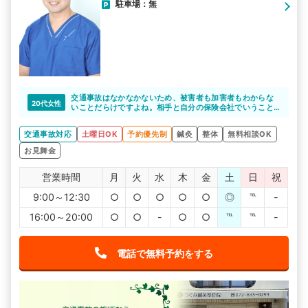
駐車場：無
交通事故はなかなかないため、被害者も加害者もわからな
20代女性
いことだらけですよね。相手と自分の保険会社でいうこと
が違ったり…なんてことも。そんなときに味方になってくれ
る、交通事故の対応に特化した整骨院は、とても心強いも
交通事故対応
土曜日OK
予約優先制
鍼灸
整体
無料相談OK
のです。つぐみ鍼灸整骨院はその点とても頼りになり、綺
麗な院内や様々な施術法が用意されているのもポイントが
お見舞金
高いですね。
営業時間
月
火
水
木
金
土
日
祝
9:00～12:30
○
○
○
○
○
◎
℡
-
16:00～20:00
○
○
-
○
○
℡
℡
-
電話で無料予約をする