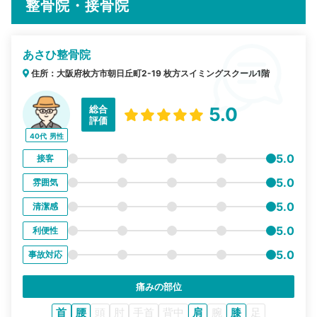
整骨院・接骨院
あさひ整骨院
住所：大阪府枚方市朝日丘町2-19 枚方スイミングスクール1階
総合
5.0
評価
40代
男性
5.0
接客
5.0
雰囲気
5.0
清潔感
5.0
利便性
5.0
事故対応
痛みの部位
首
腰
頭
肘
手首
背中
肩
腕
膝
足