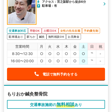
アクセス：宮之阪駅から徒歩6分
駐車場：有
交通事故対応
早朝OK
土曜日OK
女性の先生在籍
予約優先制
駐車場あり
駅ちか
鍼灸
無料相談OK
お見舞金
営業時間
月
火
水
木
金
土
日
祝
8:30〜12:30
○
○
○
○
○
○
℡
-
16:00〜20:00
○
○
○
○
○
◎
℡
-
電話で無料予約をする
もりおか鍼灸整骨院
無料相談
交通事故施術の
あり