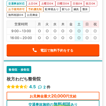
交通事故対応
土日OK
土曜日OK
日曜日OK
日祝OK
祝日OK
お子様同伴可
予約優先制
駐車場あり
駅ちか
鍼灸
整体
無料相談OK
お見舞金
営業時間
月
火
水
木
金
土
日
祝
9:00～13:00
○
○
○
○
○
◎
◎
◎
16:00～20:00
○
○
○
○
○
◎
◎
◎
電話で無料予約をする
整骨院・接骨院
枚方わだち整骨院
4.5
2
件
20,000
お見舞金最大
円支給
無料相談
交通事故施術の
あり