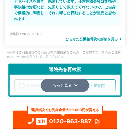
アドバイスを頂き、感謝しています。任意保険会社は施術や
事故後の対応など、先回りして教えてくれないので、ご自身
で積極的に調査し、それに即した行動することが重要と思わ
れます。
投稿日：2022-10-05
ひらかた公園整骨院の詳細を見る
※評判はご利用者様のご利用当時の主観的なご意見・ご感想です。その点ご理解
の上、一つの参考としてご活用ください。
通院先を再検索
整形外科
整骨院・接骨院
もっと見る
エリア
大阪府
枚方市
電話相談でお見舞金最大20,000円が貰える
検索する
0120-963-887
24h
無料
対応