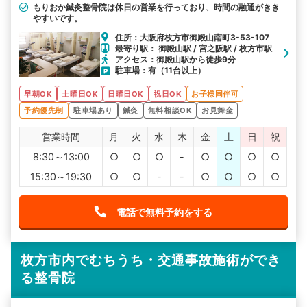
もりおか鍼灸整骨院は休日の営業を行っており、時間の融通がきき
やすいです。
住所：大阪府枚方市御殿山南町3-53-107
最寄り駅： 御殿山駅 / 宮之阪駅 / 枚方市駅
アクセス：御殿山駅から徒歩9分
駐車場：有（11台以上）
早朝OK
土曜日OK
日曜日OK
祝日OK
お子様同伴可
予約優先制
駐車場あり
鍼灸
無料相談OK
お見舞金
営業時間
月
火
水
木
金
土
日
祝
8:30～13:00
○
○
○
-
○
○
○
○
15:30～19:30
○
○
-
-
○
○
○
○
電話で無料予約をする
枚方市内でむちうち・交通事故施術ができ
る整骨院