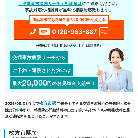
「交通事故病院サーチ」相談窓口
にご連絡ください。
事故対応の相談員が無料で相談対応致します。
電話相談でお見舞金最大20,000円が貰える
0120-963-887
24h
無料
対応
※050に切り替わる場合があります（通話無料）
交通事故病院サーチから
ご予約・通院された方には
20,000
最大
円
のお見舞金支給中！
枚方市駅
2026/08/08時点で
で鍼灸もできる交通事故対応の整骨院・接骨
7件
院は
件あり、整骨院の詳細情報や口コミ等からむちうちや腰椎捻挫に最
適な通院先を見つけることができます。
枚方市駅で