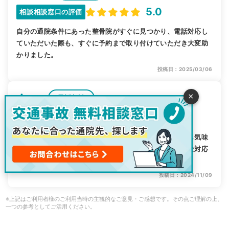
5.0
相談相談窓口の評価
自分の通院条件にあった整骨院がすぐに見つかり、電話対応し
ていただいた際も、すぐに予約まで取り付けていただき大変助
かりました。
投稿日：2025/03/06
×
Ａ
電話相談
さん
5.0
相談相談窓口の評価
加害者側の車の破損が激しく警察、消防から現場で後回し気味
にされて嫌な気分でしたが電話対応して頂いた方が親切な対応
だったのでありがたかったです。
投稿日：2024/11/09
※上記はご利用者様のご利用当時の主観的なご意見・ご感想です。その点ご理解の上、
一つの参考としてご活用ください。