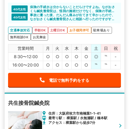
保険の手続きは分からないことだらけですよね。ながおさ
40代女性
くら鍼灸整骨院は、怪我の施術だけでなく、保険の手続き
についての相談にも乗ってくれるそうなので、事故後で分
事故に遭った後、だんだん痛みが出てきて辛かったので、
40代女性
からない事が多い方も安心できますね。
ながおさくら鍼灸整骨院さんに相談へ行ったのですがすぐ
に応じてくれました。
交通事故の怪我についてお詳しいようですので、安心して
交通事故対応
早朝OK
土曜日OK
お子様同伴可
駐車場あり
施術をお任せできます。
無料相談OK
お見舞金
営業時間
月
火
水
木
金
土
日
祝
8:30〜12:00
○
○
○
○
○
◎
℡
-
16:00〜20:00
○
○
○
○
○
℡
℡
-
電話で無料予約をする
共生接骨院鍼灸院
住所：大阪府枚方市南楠葉1-1-41
最寄り駅： 樟葉駅 / 水無瀬駅 / 橋本駅
アクセス：樟葉駅から徒歩7分