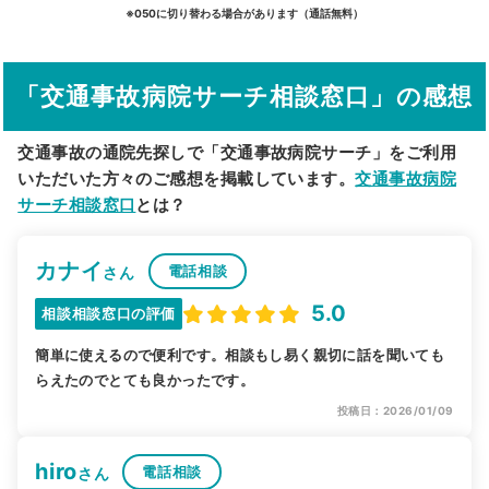
詳細条件で絞り込む
※050に切り替わる場合があります（通話無料）
その他の検索方法
「交通事故病院サーチ相談窓口」の感想
駅から探す
院名から探す
交通事故の通院先探しで「交通事故病院サーチ」をご利用
いただいた方々のご感想を掲載しています。
交通事故病院
サーチ相談窓口
とは？
カナイ
電話相談
さん
5.0
相談相談窓口の評価
簡単に使えるので便利です。相談もし易く親切に話を聞いても
らえたのでとても良かったです。
投稿日：2026/01/09
hiro
電話相談
さん