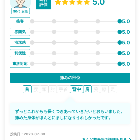
5.0
評価
50代
女性
5.0
接客
5.0
雰囲気
5.0
清潔感
5.0
利便性
5.0
事故対応
痛みの部位
首
腰
頭
肘
手首
背中
肩
腕
膝
足
ずっとこれからも長くつきあっていきたいとおもいました。
痛めた身体がほんとにましになりうれしかったです。
投稿日：2023-07-30
あんど整骨院の詳細を見る