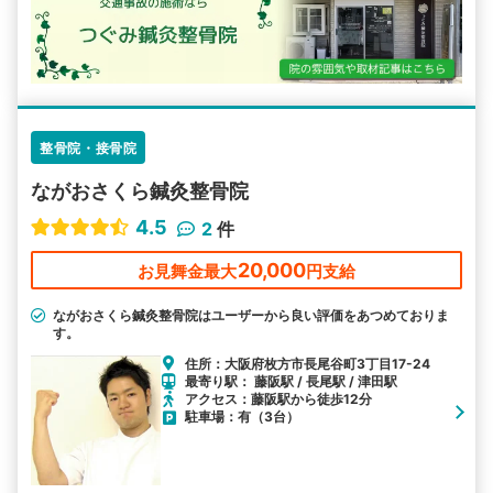
整骨院・接骨院
ながおさくら鍼灸整骨院
4.5
2
件
20,000
お見舞金最大
円支給
ながおさくら鍼灸整骨院はユーザーから良い評価をあつめておりま
す。
住所：大阪府枚方市長尾谷町3丁目17-24
最寄り駅： 藤阪駅 / 長尾駅 / 津田駅
アクセス：藤阪駅から徒歩12分
駐車場：有（3台）