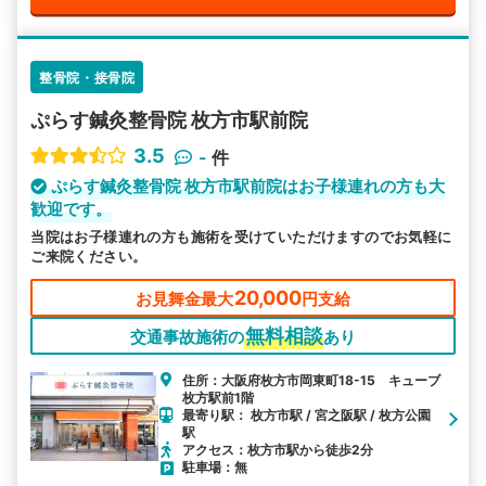
整骨院・接骨院
ぷらす鍼灸整骨院 枚方市駅前院
3.5
-
件
ぷらす鍼灸整骨院 枚方市駅前院はお子様連れの方も大
歓迎です。
当院はお子様連れの方も施術を受けていただけますのでお気軽に
ご来院ください。
20,000
お見舞金最大
円支給
無料相談
交通事故施術の
あり
住所：大阪府枚方市岡東町18-15 キューブ
枚方駅前1階
最寄り駅： 枚方市駅 / 宮之阪駅 / 枚方公園
駅
アクセス：枚方市駅から徒歩2分
駐車場：無