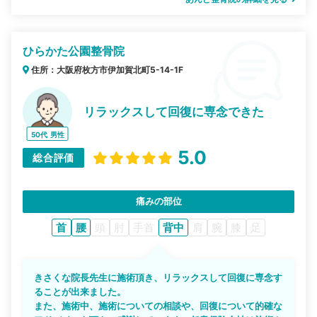
ひらかた公園整骨院
住所：大阪府枚方市伊加賀北町5-14-1F
リラックスして回復に専念できた
50代
男性
5.0
総合評価
痛みの部位
首
腰
頭
肘
手首
背中
肩
腕
膝
足
きさくな院長先生に施術頂き、リラックスして回復に専念す
ることが出来ました。
また、施術中、施術についての相談や、回復について的確な