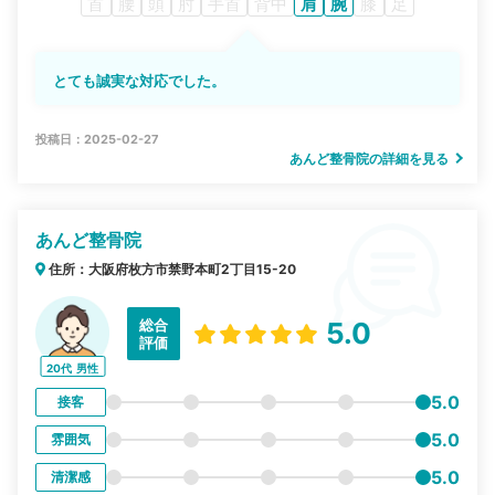
首
腰
頭
肘
手首
背中
肩
腕
膝
足
とても誠実な対応でした。
投稿日：2025-02-27
あんど整骨院の詳細を見る
あんど整骨院
住所：大阪府枚方市禁野本町2丁目15-20
総合
5.0
評価
20代
男性
5.0
接客
5.0
雰囲気
5.0
清潔感