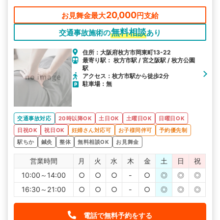
20,000
お見舞金最大
円支給
無料相談
交通事故施術の
あり
住所：大阪府枚方市岡東町13-22
最寄り駅： 枚方市駅 / 宮之阪駅 / 枚方公園
駅
アクセス：枚方市駅から徒歩2分
駐車場：無
交通事故対応
20時以降OK
土日OK
土曜日OK
日曜日OK
日祝OK
祝日OK
妊婦さん対応可
お子様同伴可
予約優先制
駅ちか
鍼灸
整体
無料相談OK
お見舞金
営業時間
月
火
水
木
金
土
日
祝
10:00～14:00
○
○
○
-
○
◎
◎
◎
16:30～21:00
○
○
○
-
○
◎
◎
◎
電話で無料予約をする