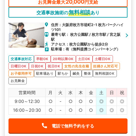
20,000
お見舞金最大
円支給
無料相談
交通事故施術の
あり
住所：大阪府枚方市堤町2-1 枚方パークハイ
ツ101
最寄り駅： 枚方公園駅 / 枚方市駅 / 宮之阪
駅
アクセス：枚方公園駅から徒歩2分
駐車場：有（無料提携コインパーキング）
交通事故対応
早朝OK
20時以降OK
土日OK
土曜日OK
日曜日OK
日祝OK
祝日OK
女性の先生在籍
妊婦さん対応可
お子様同伴可
駐車場あり
駅ちか
鍼灸
整体
無料相談OK
お見舞金
営業時間
月
火
水
木
金
土
日
祝
9:00～12:30
○
-
○
○
○
◎
◎
◎
16:00～20:30
○
-
○
○
○
◎
◎
◎
電話で無料予約をする