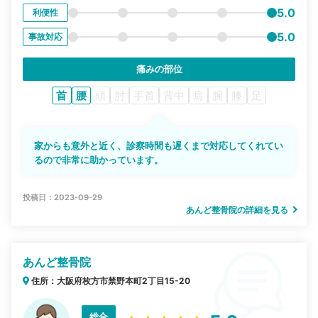
5.0
利便性
5.0
事故対応
痛みの部位
首
腰
頭
肘
手首
背中
肩
腕
膝
足
家からも意外と近く、診察時間も遅くまで対応してくれてい
るので非常に助かっています。
投稿日：2023-09-29
あんど整骨院の詳細を見る
あんど整骨院
住所：大阪府枚方市禁野本町2丁目15-20
総合