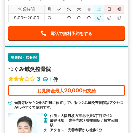
営業時間
月
火
水
木
金
土
日
祝
9:00〜20:00
○
-
○
○
○
◎
◎
◎
電話で無料予約をする
整骨院・接骨院
つぐみ鍼灸整骨院
3
1
件
20,000
お見舞金最大
円支給
光善寺駅から2分の距離に位置しているつぐみ鍼灸整骨院はアクセス
がしやすくて便利です。
住所：大阪府枚方市北中振3丁目17-12
最寄り駅： 光善寺駅 / 香里園駅 / 枚方公園
駅
アクセス：光善寺駅から徒歩2分