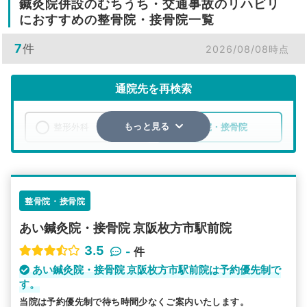
鍼灸院併設のむちうち・交通事故のリハビリ
におすすめの整骨院・接骨院一覧
7
件
2026/08/08時点
通院先を再検索
整形外科
整骨院・接骨院
もっと見る
エリア
大阪府
枚方市
検索する
整骨院・接骨院
あい鍼灸院・接骨院 京阪枚方市駅前院
詳細条件で絞り込む
3.5
-
件
その他の検索方法
あい鍼灸院・接骨院 京阪枚方市駅前院は予約優先制で
す。
駅から探す
院名から探す
当院は予約優先制で待ち時間少なくご案内いたします。