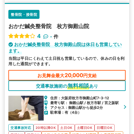
整骨院・接骨院
おかだ鍼灸整骨院 枚方御殿山院
4
-
件
おかだ鍼灸整骨院 枚方御殿山院は休日も営業してい
ます。
当院は平日にくわえて土日祝も営業しているので、休みの日を利
用した通院ができます。
20,000
お見舞金最大
円支給
無料相談
交通事故施術の
あり
住所：大阪府枚方市御殿山町7-3-12
最寄り駅： 御殿山駅 / 枚方市駅 / 宮之阪駅
アクセス：御殿山駅から徒歩2分
駐車場：有（4台）
交通事故対応
20時以降OK
土日OK
土曜日OK
日曜日OK