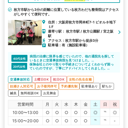
枚方市駅から3分の距離に位置している枚方わだち整骨院はアクセス
がしやすくて便利です。
住所：大阪府枚方市岡本町7-1 ビオルネ地下
１F
最寄り駅： 枚方市駅 / 枚方公園駅 / 宮之阪
駅
アクセス：枚方市駅から徒歩3分
駐車場：有（施設駐車場）
病院の治療に限界を感じていたので、他の通院先を探して
40代女性
いるときに交通事故病院を見つけました。
保険会社とのやり取りや手続きについてよくわからず困っ
通いやすく信頼できる整骨院を紹介していただけて感謝し
20代女性
ていたのですが、丁寧にアドバイスしてくれました。
ています。
その後は安心して通院し続けられました。
交通事故対応
土曜日OK
祝日OK
女性の先生在籍
妊婦さん対応可
お子様同伴可
予約優先制
駐車場あり
駅ちか
鍼灸
無料相談OK
お見舞金
営業時間
月
火
水
木
金
土
日
祝
10:00〜13:00
○
○
○
○
○
◎
℡
◎
15:00〜20:00
○
○
○
○
○
℡
℡
-