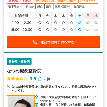
日祝OK
祝日OK
女性の先生在籍
妊婦さん対応可
お子様同伴可
駐車場あり
駅ちか
鍼灸
整体
無料相談OK
お見舞金
営業時間
月
火
水
木
金
土
日
祝
9:00～12:30
○
○
○
○
○
◎
◎
◎
16:00～20:30
○
○
○
○
○
○
◎
◎
電話で無料予約をする
整骨院・接骨院
なつめ鍼灸整骨院
3.5
-
件
なつめ鍼灸整骨院は休日の営業を行っており、時間の融通がききや
すいです。
住所：大阪府枚方市禁野本町１丁目１６－１
北村ビル １０２
最寄り駅： 宮之阪駅 / 枚方市駅 / 御殿山駅