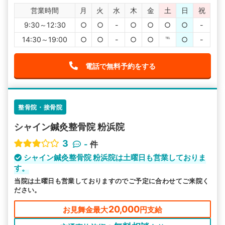
営業時間
月
火
水
木
金
土
日
祝
9:30～12:30
○
○
-
○
○
○
○
-
14:30～19:00
○
○
-
○
○
℡
○
-
電話で無料予約をする
整骨院・接骨院
シャイン鍼灸整骨院 粉浜院
3
-
件
シャイン鍼灸整骨院 粉浜院は土曜日も営業しておりま
す。
当院は土曜日も営業しておりますのでご予定に合わせてご来院く
ださい。
20,000
お見舞金最大
円支給