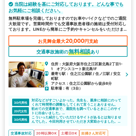
当院は経験を基にご対応しております。どんな事でも
お気軽にご相談ください。
無料駐車場を完備しておりますのでお車やバイクなどでのご通院
大歓迎です。営業時間外でも交通事故患者様の施術は受付対応し
ております。LINEから簡単にご予約やキャンセルをいただけま
す。当日や直前のご予約も可能です。交通事故の専門施術を行っ
ておりますので好評いただいております。当院は交通事故患者様
20,000
お見舞金最大
円支給
の施術やご相談を経験を基にご対応しております。どんな事でも
無料相談
お気軽にご相談ください。
交通事故施術の
あり
住所：大阪府大阪市住之江区新北島2丁目1-
1 オアシスコート新北島1F
最寄り駅： 住之江公園駅 / 住ノ江駅 / 安立
町駅
アクセス：住之江公園駅から徒歩8分
駐車場：有（3台）
対応などがすごいよかった。先生も、親身に相談にのって
30代男性
くれて時間帯の調整もしてくれて言うことありません。
初めての交通事故で、通院先を調べているときにこのサイ
20代女性
トに出会いました。
電話で相談しましたが、とても親切丁寧に対応してもらえ
こういった紹介していただけるサイトがあるとは知りませ
30代男性
て安心できました。
んでした。今回利用させていただき大変助かりました。
サイト自体もエリアや営業曜日を見て選べたのが便利だと
紹介いただいたふじい整骨院では、先生も良い方で交通事
思いました。
故にも詳しいですし、安心して気持ちよく通うことができ
交通事故対応
20時以降OK
土曜日OK
妊婦さん対応可
ました。