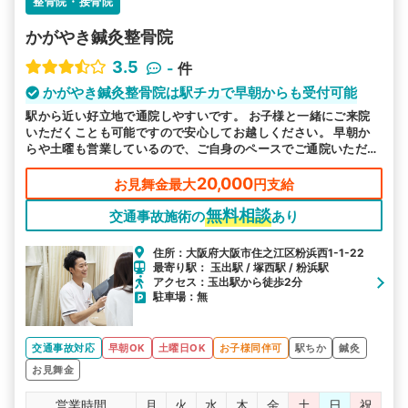
整骨院・接骨院
かがやき鍼灸整骨院
3.5
-
件
かがやき鍼灸整骨院は駅チカで早朝からも受付可能
駅から近い好立地で通院しやすいです。 お子様と一緒にご来院
いただくことも可能ですので安心してお越しください。 早朝か
らや土曜も営業しているので、ご自身のペースでご通院いただけ
る環境を整えております。
20,000
お見舞金最大
円支給
無料相談
交通事故施術の
あり
住所：大阪府大阪市住之江区粉浜西1-1-22
最寄り駅： 玉出駅 / 塚西駅 / 粉浜駅
アクセス：玉出駅から徒歩2分
駐車場：無
交通事故対応
早朝OK
土曜日OK
お子様同伴可
駅ちか
鍼灸
お見舞金
営業時間
月
火
水
木
金
土
日
祝