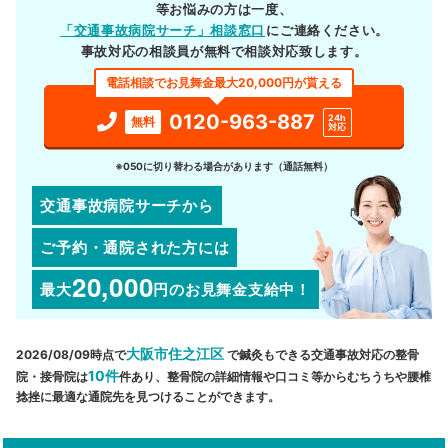
等お悩みの方は一度、
「交通事故病院サーチ」相談窓口
にご連絡ください。
事故対応の相談員が無料で相談対応致します。
電話相談でお見舞金最大20,000円が貰える
0120-963-887
24h
無料
対応
※050に切り替わる場合があります（通話無料）
交通事故病院サーチから
ご予約・通院された方には
20,000
最大
円
のお見舞金支給中！
大阪市住之江区
2026/08/09時点で
で鍼灸もできる交通事故対応の整骨
10件
院・接骨院は
件あり、整骨院の詳細情報や口コミ等からむちうちや腰椎
捻挫に最適な通院先を見つけることができます。