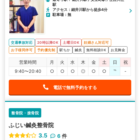
駅
アクセス：細井川駅から徒歩4分
駐車場：無
交通事故対応
20時以降OK
土曜日OK
妊婦さん対応可
お子様同伴可
予約優先制
駅ちか
鍼灸
無料相談OK
お見舞金
営業時間
月
火
水
木
金
土
日
祝
9:40〜20:40
○
○
○
◎
○
○
℡
-
電話で無料予約をする
整骨院・接骨院
ふじい鍼灸整骨院
3.5
6
件