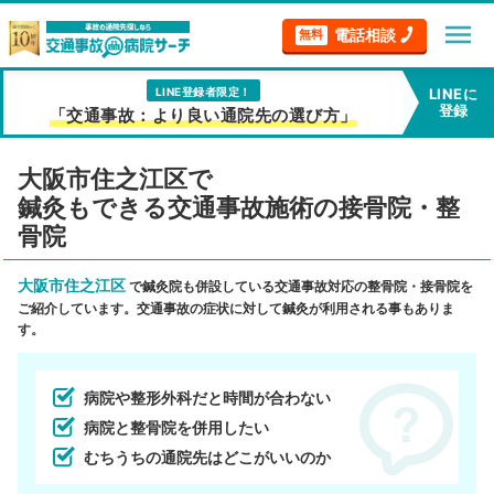
menu
電話相談
無料
LINE登録者限定！
LINEに
登録
「交通事故：より良い通院先の選び方」
大阪市住之江区で
鍼灸もできる交通事故施術の接骨院・整
骨院
大阪市住之江区
で鍼灸院も併設している交通事故対応の整骨院・接骨院を
ご紹介しています。交通事故の症状に対して鍼灸が利用される事もありま
す。
病院や整形外科だと時間が合わない
病院と整骨院を併用したい
むちうちの通院先はどこがいいのか