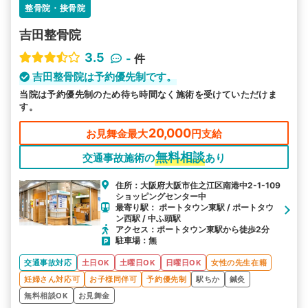
検索する
整骨院・接骨院
吉田整骨院
詳細条件で絞り込む
3.5
-
件
その他の検索方法
吉田整骨院は予約優先制です。
当院は予約優先制のため待ち時間なく施術を受けていただけま
駅から探す
院名から探す
す。
20,000
お見舞金最大
円支給
無料相談
交通事故施術の
あり
住所：大阪府大阪市住之江区南港中2-1-109
ショッピングセンター中
最寄り駅： ポートタウン東駅 / ポートタウ
ン西駅 / 中ふ頭駅
アクセス：ポートタウン東駅から徒歩2分
駐車場：無
交通事故対応
土日OK
土曜日OK
日曜日OK
女性の先生在籍
妊婦さん対応可
お子様同伴可
予約優先制
駅ちか
鍼灸
無料相談OK
お見舞金