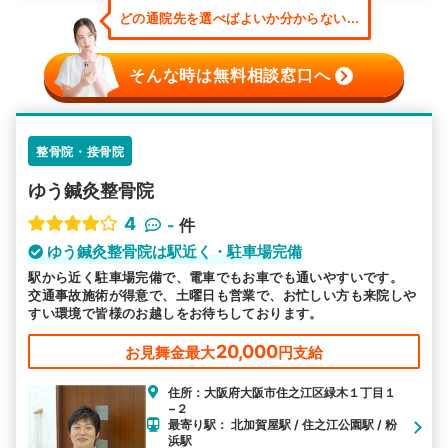
どの通院先を選べばよいか分からない...
そんな時は無料相談窓口へ
整骨院・接骨院
ゆう鍼灸整骨院
4
-
件
ゆう鍼灸整骨院は駅近く・駐車場完備
駅から近く駐車場完備で、電車でもお車でも通いやすいです。
交通事故施術が得意で、土曜日も営業で、お忙しい方も来院しや
すい環境で皆様のお越しをお待ちしております。
20,000
お見舞金最大
円支給
住所：大阪府大阪市住之江区緑木１丁目１
−２
最寄り駅： 北加賀屋駅 / 住之江公園駅 / 粉
浜駅