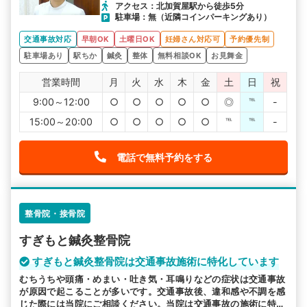
アクセス：北加賀屋駅から徒歩5分
駐車場：無（近隣コインパーキングあり）
交通事故対応
早朝OK
土曜日OK
妊婦さん対応可
予約優先制
駐車場あり
駅ちか
鍼灸
整体
無料相談OK
お見舞金
営業時間
月
火
水
木
金
土
日
祝
9:00～12:00
○
○
○
○
○
◎
℡
-
15:00～20:00
○
○
○
○
○
℡
℡
-
電話で無料予約をする
整骨院・接骨院
すぎもと鍼灸整骨院
すぎもと鍼灸整骨院は交通事故施術に特化しています
むちうちや頭痛・めまい・吐き気・耳鳴りなどの症状は交通事故
が原因で起こることが多いです。交通事故後、違和感や不調を感
じた際には当院にご相談ください。当院は交通事故の施術に特化