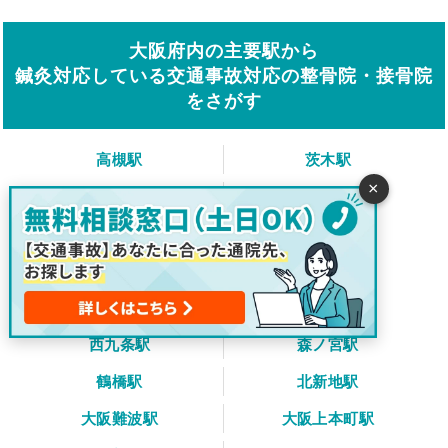
大阪府内の主要駅から
鍼灸対応している交通事故対応の整骨院・接骨院
をさがす
高槻駅
茨木駅
×
吹田駅（JR）
新大阪駅
大阪駅
天王寺駅
新今宮駅
京橋駅
大正駅
弁天町駅
西九条駅
森ノ宮駅
鶴橋駅
北新地駅
大阪難波駅
大阪上本町駅