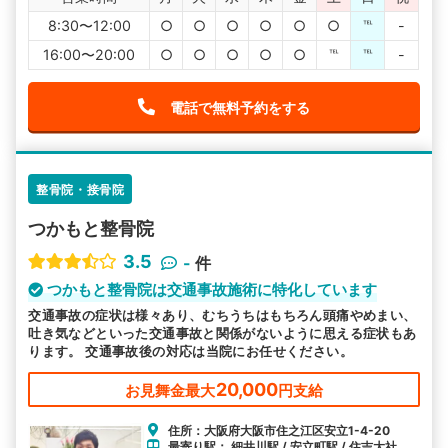
8:30〜12:00
○
○
○
○
○
○
℡
-
16:00〜20:00
○
○
○
○
○
℡
℡
-
電話で無料予約をする
整骨院・接骨院
つかもと整骨院
3.5
-
件
つかもと整骨院は交通事故施術に特化しています
交通事故の症状は様々あり、むちうちはもちろん頭痛やめまい、
吐き気などといった交通事故と関係がないように思える症状もあ
ります。 交通事故後の対応は当院にお任せください。
20,000
お見舞金最大
円支給
住所：大阪府大阪市住之江区安立1-4-20
最寄り駅： 細井川駅 / 安立町駅 / 住吉大社