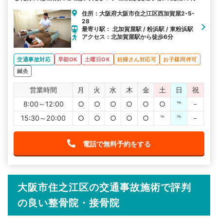
しています。
住所：大阪府大阪市住之江区西加賀屋2-5-
28
最寄り駅： 北加賀屋駅 / 粉浜駅 / 東粉浜駅
アクセス：北加賀屋駅から徒歩6分
交通事故対応
早朝OK
土曜日OK
妊婦さん対応可
お子様同伴可
鍼灸
営業時間
月
火
水
木
金
土
日
祝
8:00～12:00
○
○
○
○
○
○
℡
-
15:30～20:00
○
○
○
○
○
℡
℡
-
電話で無料予約をする
大阪市住之江区の交通事故施術で評判
の良い整骨院・接骨院