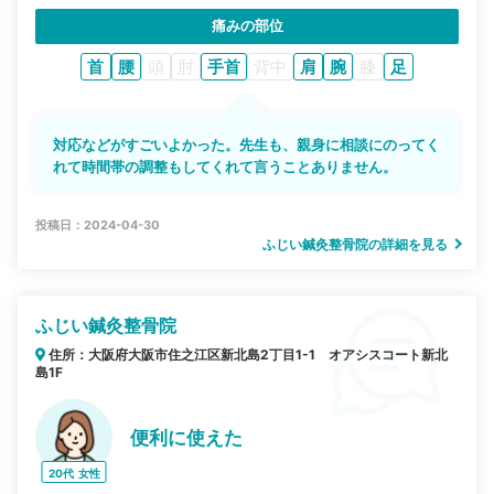
痛みの部位
首
腰
頭
肘
手首
背中
肩
腕
膝
足
対応などがすごいよかった。先生も、親身に相談にのってく
れて時間帯の調整もしてくれて言うことありません。
投稿日：2024-04-30
ふじい鍼灸整骨院の詳細を見る
ふじい鍼灸整骨院
住所：大阪府大阪市住之江区新北島2丁目1-1 オアシスコート新北
島1F
便利に使えた
20代
女性