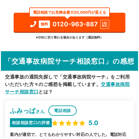
エリア
大阪府
大阪市住之江区
電話相談でお見舞金最大20,000円が貰える
検索する
0120-963-887
24h
無料
対応
詳細条件で絞り込む
※050に切り替わる場合があります（通話無料）
その他の検索方法
「交通事故病院サーチ相談窓口」の感想
駅から探す
院名から探す
交通事故の通院先探しで「交通事故病院サーチ」をご利用
いただいた方々のご感想を掲載しています。
交通事故病院
サーチ相談窓口
とは？
ふみっぱ
電話相談
さん
5.0
相談相談窓口の評価
案内が適切で、とてもわかりやすい対応の人でした。電話対応