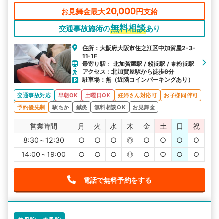
お待ちしております。
20,000
お見舞金最大
円支給
無料相談
交通事故施術の
あり
住所：大阪府大阪市住之江区中加賀屋2-3-
11-1F
最寄り駅： 北加賀屋駅 / 粉浜駅 / 東粉浜駅
アクセス：北加賀屋駅から徒歩6分
駐車場：無（近隣コインパーキングあり）
交通事故対応
早朝OK
土曜日OK
妊婦さん対応可
お子様同伴可
予約優先制
駅ちか
鍼灸
無料相談OK
お見舞金
営業時間
月
火
水
木
金
土
日
祝
8:30～12:30
○
○
○
◎
○
○
○
○
14:00～19:00
○
○
○
◎
○
○
○
○
電話で無料予約をする