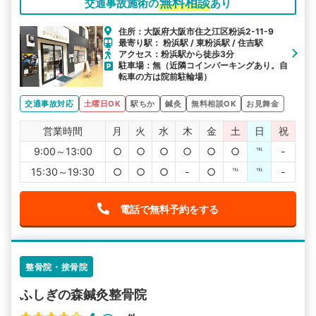
無料相談
交通事故施術の
あり
住所：大阪府大阪市住之江区粉浜2-11-9
最寄り駅： 粉浜駅 / 東粉浜駅 / 住吉駅
アクセス：粉浜駅から徒歩3分
駐車場：無（近隣コインパーキングあり。自
転車の方は院前駐輪場）
交通事故対応
土曜日OK
駅ちか
鍼灸
無料相談OK
お見舞金
営業時間
月
火
水
木
金
土
日
祝
9:00～13:00
○
○
○
○
○
○
℡
-
15:30～19:30
○
○
○
-
○
℡
℡
-
電話で無料予約をする
整骨院・接骨院
ふしぎの森鍼灸整骨院