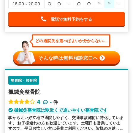
16:00～20:00
○
○
-
○
○
℡
℡
-
電話で無料予約をする
どの通院先を選べばよいか分からない...
そんな時は無料相談窓口へ
整骨院・接骨院
楓鍼灸整骨院
4
-
件
楓鍼灸整骨院は駅近くで通いやすい整骨院です
駅から近い好立地で通院しやすく、交通事故施術に特化していま
す。 お子様連れの方も歓迎しています。土曜日も営業していま
すので、平日お忙しい方は是非ご利用ください。皆様のお越しを