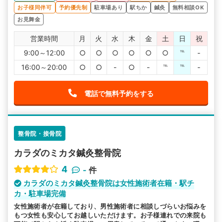
お子様同伴可
予約優先制
駐車場あり
駅ちか
鍼灸
無料相談OK
お見舞金
営業時間
月
火
水
木
金
土
日
祝
9:00～12:00
○
○
○
○
○
○
℡
-
16:00～20:00
○
○
-
○
-
℡
℡
-
電話で無料予約をする
整骨院・接骨院
カラダのミカタ鍼灸整骨院
4
-
件
カラダのミカタ鍼灸整骨院は女性施術者在籍・駅チ
カ・駐車場完備
女性施術者が在籍しており、男性施術者に相談しづらいお悩みを
もつ女性も安心してお越しいただけます。お子様連れでの来院も