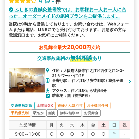
4
-
件
ふしぎの森鍼灸整骨院では、お客様お一人お一人に合
った、オーダーメイドの施術プランをご提供します。
当院は9時から営業しております。お問い合わせは、Webフォー
ムまたは電話、LINE＠でも受け付けております。お急ぎの方は
電話窓口まで、お気軽にご相談ください。
20,000
お見舞金最大
円支給
無料相談
交通事故施術の
あり
住所：大阪府大阪市住之江区西住之江2-3-
21 サワーハイツ1F
最寄り駅： 住ノ江駅 / 安立町駅 / 我孫子道
駅
アクセス：住ノ江駅から徒歩4分
駐車場：無（提携P有）
交通事故対応
土曜日OK
妊婦さん対応可
お子様同伴可
予約優先制
駅ちか
鍼灸
無料相談OK
お見舞金
営業時間
月
火
水
木
金
土
日
祝
9:00～13:00
○
○
○
○
○
○
℡
-