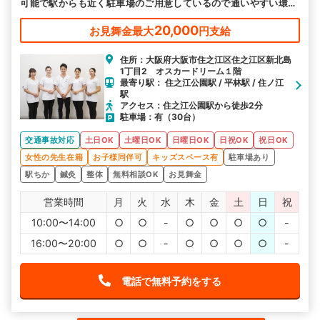
可能で駅からも近く駐車場のご用意しているので通いやすい環境
です。土曜日も営業しているのでお忙しい方もお気軽にお越しく
ださい。
20,000
お見舞金最大
円支給
住所：大阪府大阪市住之江区住之江区新北島
1丁目2 オスカードリーム１階
最寄り駅： 住之江公園駅 / 平林駅 / 住ノ江
駅
アクセス：住之江公園駅から徒歩2分
駐車場：有（30台）
交通事故対応
土日OK
土曜日OK
日曜日OK
日祝OK
祝日OK
女性の先生在籍
お子様同伴可
キッズスペース有
駐車場あり
駅ちか
鍼灸
整体
無料相談OK
お見舞金
営業時間
月
火
水
木
金
土
日
祝
10:00〜14:00
○
○
-
○
○
○
○
-
16:00〜20:00
○
○
-
○
○
○
○
-
電話で無料予約をする