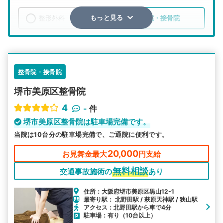
整形外科
整骨院・接骨院
もっと見る
エリア
大阪府
堺市美原区
検索する
整骨院・接骨院
堺市美原区整骨院
詳細条件で絞り込む
4
-
件
その他の検索方法
堺市美原区整骨院は駐車場完備です。
当院は10台分の駐車場完備で、ご通院に便利です。
駅から探す
院名から探す
20,000
お見舞金最大
円支給
無料相談
交通事故施術の
あり
住所：大阪府堺市美原区黒山12-1
最寄り駅： 北野田駅 / 萩原天神駅 / 狭山駅
アクセス：北野田駅から車で4分
駐車場：有り（10台以上）