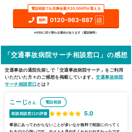
エリア
大阪府
堺市美原区
電話相談でお見舞金最大20,000円が貰える
検索する
0120-963-887
24h
無料
対応
詳細条件で絞り込む
※050に切り替わる場合があります（通話無料）
その他の検索方法
「交通事故病院サーチ相談窓口」の感想
駅から探す
院名から探す
交通事故の通院先探しで「交通事故病院サーチ」をご利用
いただいた方々のご感想を掲載しています。
交通事故病院
サーチ相談窓口
とは？
こーじ
電話相談
さん
5.0
相談相談窓口の評価
事故にあってわからないことが多いなか無料で相談にのってく
れるのは心強いです。サイトも見やすくわかりやすかったです