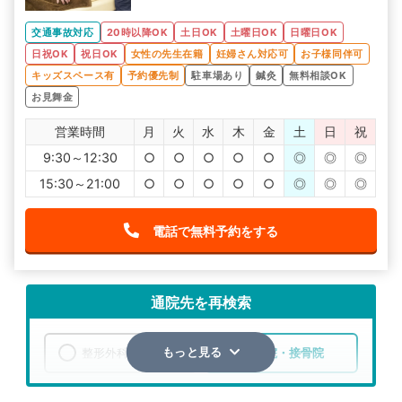
交通事故対応
20時以降OK
土日OK
土曜日OK
日曜日OK
日祝OK
祝日OK
女性の先生在籍
妊婦さん対応可
お子様同伴可
キッズスペース有
予約優先制
駐車場あり
鍼灸
無料相談OK
お見舞金
営業時間
月
火
水
木
金
土
日
祝
9:30～12:30
○
○
○
○
○
◎
◎
◎
15:30～21:00
○
○
○
○
○
◎
◎
◎
電話で無料予約をする
通院先を再検索
整形外科
整骨院・接骨院
もっと見る