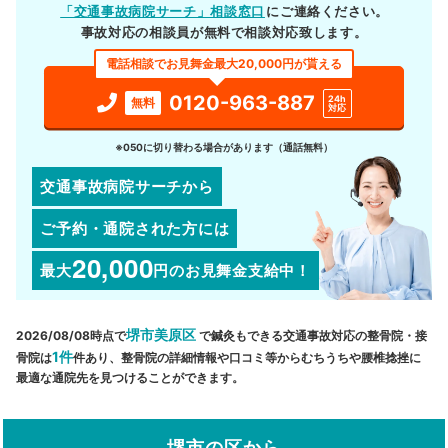
「交通事故病院サーチ」相談窓口
にご連絡ください。
事故対応の相談員が無料で相談対応致します。
電話相談でお見舞金最大20,000円が貰える
0120-963-887
24h
無料
対応
※050に切り替わる場合があります（通話無料）
交通事故病院サーチから
ご予約・通院された方には
20,000
最大
円
のお見舞金支給中！
堺市美原区
2026/08/08時点で
で鍼灸もできる交通事故対応の整骨院・接
1件
骨院は
件あり、整骨院の詳細情報や口コミ等からむちうちや腰椎捻挫に
最適な通院先を見つけることができます。
堺市の区から