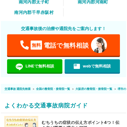
南河内郡太子町
南河内郡河南町
南河内郡千早赤阪村
交通事故後の治療や通院先をご案内します！
電話で無料相談
無料
featured_play_list
LINEで無料相談
webで無料相談
交通事故 通院先検索
全国の整骨院・接骨院一覧
大阪府の整骨院・接骨院一覧
堺市の
よくわかる交通事故病院ガイド
むちうちの症状の伝え方ポイント4つ！伝