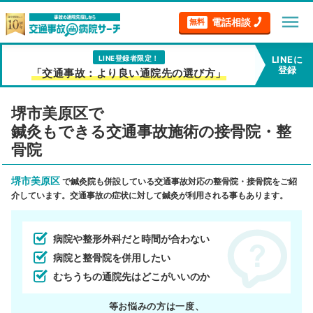
menu
電話相談
無料
LINE登録者限定！
LINEに
登録
「交通事故：より良い通院先の選び方」
堺市美原区で
鍼灸もできる交通事故施術の接骨院・整
骨院
堺市美原区
で鍼灸院も併設している交通事故対応の整骨院・接骨院をご紹
介しています。交通事故の症状に対して鍼灸が利用される事もあります。
病院や整形外科だと時間が合わない
病院と整骨院を併用したい
むちうちの通院先はどこがいいのか
等お悩みの方は一度、