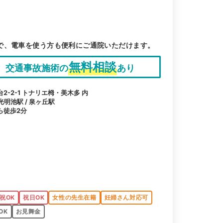
で、電車を使う方も便利にご通院いただけます。
無料相談
交通事故施術の
あり
-2-1 トナリエ栂・美木多 内
光明池駅 / 泉ヶ丘駅
ら徒歩2分
祝OK
祝日OK
女性の先生在籍
妊婦さん対応可
OK
お見舞金