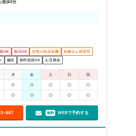
ら徒歩2分
。
祝OK
祝日OK
女性の先生在籍
妊婦さん対応可
か
鍼灸
無料相談OK
お見舞金
木
金
土
日
祝
○
○
◎
◎
◎
○
○
◎
◎
◎
63-887
WEBで予約する
無料