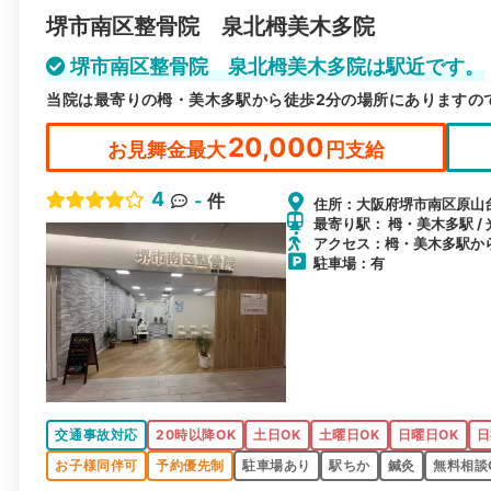
堺市南区整骨院 泉北栂美木多院
堺市南区整骨院 泉北栂美木多院は駅近です。
当院は最寄りの栂・美木多駅から徒歩2分の場所にありますの
20,000
お見舞金最大
円支給
4
-
件
住所：大阪府堺市南区原山台2
最寄り駅： 栂・美木多駅 / 
アクセス：栂・美木多駅か
駐車場：有
交通事故対応
20時以降OK
土日OK
土曜日OK
日曜日OK
日
お子様同伴可
予約優先制
駐車場あり
駅ちか
鍼灸
無料相談