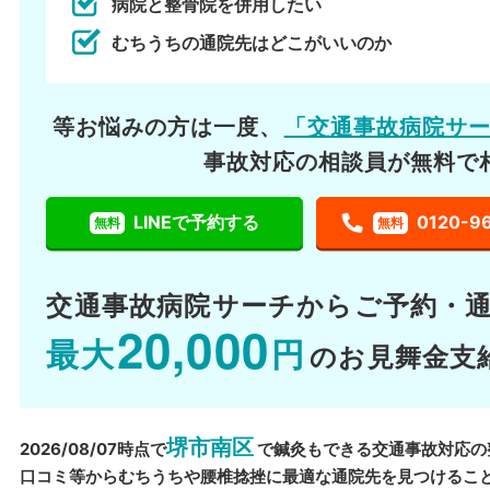
病院と整骨院を併用したい
むちうちの通院先はどこがいいのか
等お悩みの方は一度、
「交通事故病院サ
事故対応の相談員が無料で
LINEで予約する
0120-9
無料
無料
交通事故病院サーチから
ご予約・
20,000
最大
円
のお見舞金支
堺市南区
2026/08/07時点で
で鍼灸もできる交通事故対応の
口コミ等からむちうちや腰椎捻挫に最適な通院先を見つけるこ