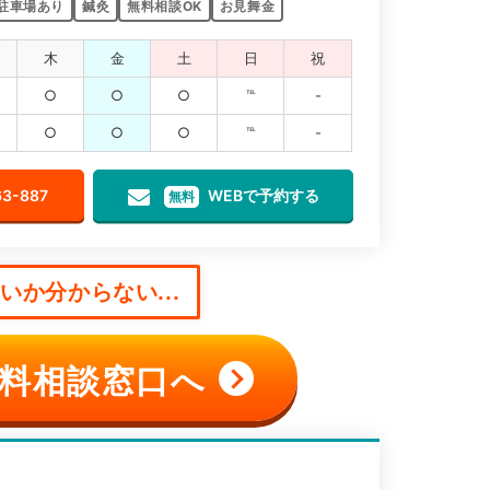
駐車場あり
鍼灸
無料相談OK
お見舞金
木
金
土
日
祝
○
○
○
℡
-
○
○
○
℡
-
63-887
WEBで予約する
無料
か分からない...
料相談窓口へ