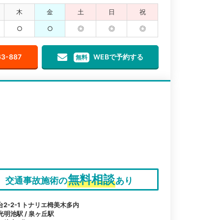
木
金
土
日
祝
○
○
◎
◎
◎
63-887
WEBで予約する
無料
無料相談
交通事故施術の
あり
-2-1 トナリエ栂美木多内
光明池駅 / 泉ヶ丘駅