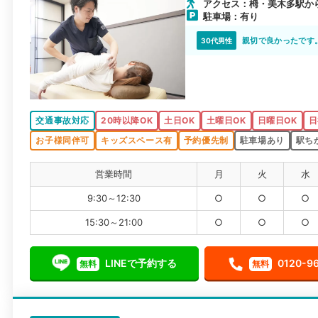
アクセス：栂・美木多駅か
駐車場：有り
親切で良かったです
30代男性
交通事故対応
20時以降OK
土日OK
土曜日OK
日曜日OK
日
お子様同伴可
キッズスペース有
予約優先制
駐車場あり
駅ち
営業時間
月
火
水
9:30～12:30
○
○
○
15:30～21:00
○
○
○
LINEで予約する
0120-9
無料
無料