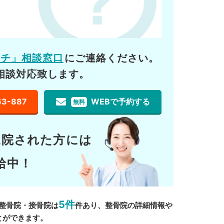
ーチ」相談窓口
にご連絡ください。
相談対応致します。
63-887
WEBで予約する
無料
通院された方には
給中！
5件
整骨院・接骨院は
件あり、整骨院の詳細情報や
とができます。