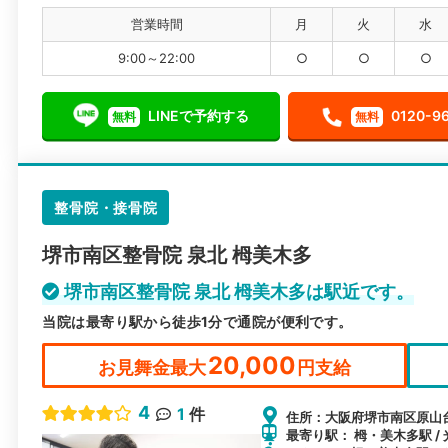
営業時間
月
火
水
9:00～22:00
○
○
○
LINEで予約する
0120-9
無料
無料
整骨院・接骨院
堺市南区整骨院 泉北 栂美木多
堺市南区整骨院 泉北 栂美木多は駅近です。
当院は最寄り駅から徒歩1分で通院が便利です。
20,000
お見舞金最大
円支給
4
1
件
住所：大阪府堺市南区原山台2
最寄り駅： 栂・美木多駅 / 