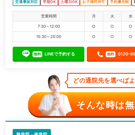
交通事故対応
早朝OK
土曜日OK
お子様同伴可
予約優先制
営業時間
月
火
水
7:30～12:00
○
○
○
15:30～20:00
○
○
○
LINEで予約する
0120-9
無料
無料
どの通院先を選べばよい
そんな時は無
整骨院・接骨院