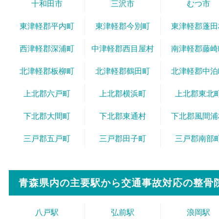
十和田市
三沢市
むつ市
東津軽郡平内町
東津軽郡今別町
東津軽郡蓬田
西津軽郡深浦町
中津軽郡西目屋村
南津軽郡藤崎
北津軽郡板柳町
北津軽郡鶴田町
北津軽郡中泊
上北郡六戸町
上北郡横浜町
上北郡東北
下北郡大間町
下北郡東通村
下北郡風間浦
三戸郡五戸町
三戸郡田子町
三戸郡南部
青森県内の主要駅から
交通事故対応の整骨
八戸駅
弘前駅
浪岡駅