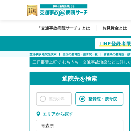
「交通事故病院サーチ」とは
お見舞金とは
LINE登録
交通事故 通院先検索
全国の整骨院・接骨院一覧
青森県の整骨院・接
三戸郡階上町で
むちうち・交通事故治療などに詳し
通院先を検索
整形外科
整骨院・接骨院
エリアから探す
青森県