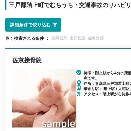
三戸郡階上町で
むちうち・交通事故のリハビ
詳細条件で絞り込む
良く検索される条件
：
夜間営業
土日営業
鍼灸対応
佐京接骨院
特徴：階上駅から4分の距
利です。
住所：青森県三戸郡階上町大字
最寄り駅： 階上駅 / 大蛇駅 
アクセス：階上駅から徒歩