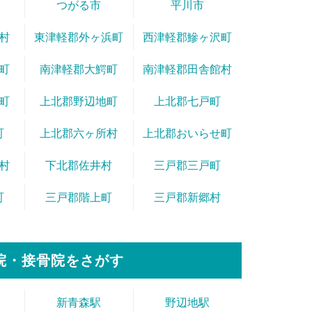
つがる市
平川市
村
東津軽郡外ヶ浜町
西津軽郡鰺ヶ沢町
町
南津軽郡大鰐町
南津軽郡田舎館村
町
上北郡野辺地町
上北郡七戸町
町
上北郡六ヶ所村
上北郡おいらせ町
村
下北郡佐井村
三戸郡三戸町
町
三戸郡階上町
三戸郡新郷村
院・接骨院をさがす
新青森駅
野辺地駅