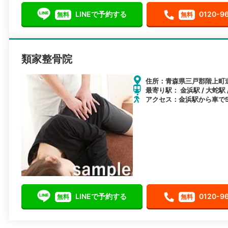
LINEで予約する
0120-9
無料
無料
類家整骨院
住所：青森県三戸郡階上町道
最寄り駅： 金浜駅 / 大蛇駅 
アクセス：金浜駅から車で
LINEで予約する
0120-9
無料
無料