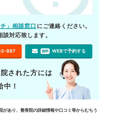
ーチ」相談窓口
にご連絡ください。
相談対応致します。
63-887
WEBで予約する
無料
通院された方には
給中！
院があり、整骨院の詳細情報や口コミ等からむちう