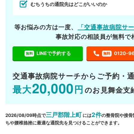
むちうちの通院先はどこがいいのか
等お悩みの方は一度、
「交通事故病院サ
事故対応の相談員が無料で
LINEで予約する
0120-9
無料
無料
交通事故病院サーチから
ご予約・
20,000
最大
円
のお見舞金支
三戸郡階上町
2件
2026/08/09時点で
には
の整骨院や接骨
ちや腰椎捻挫に最適な通院先を見つけることができます。