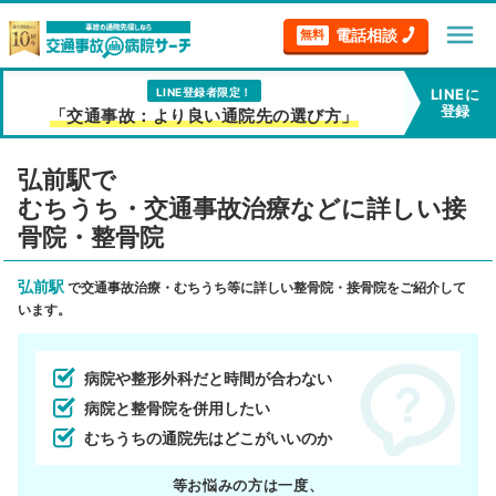
menu
電話相談
無料
LINE登録者限定！
LINEに
登録
「交通事故：より良い通院先の選び方」
弘前駅で
むちうち・交通事故治療などに詳しい接
骨院・整骨院
弘前駅
で交通事故治療・むちうち等に詳しい整骨院・接骨院をご紹介して
います。
病院や整形外科だと時間が合わない
病院と整骨院を併用したい
むちうちの通院先はどこがいいのか
等お悩みの方は一度、