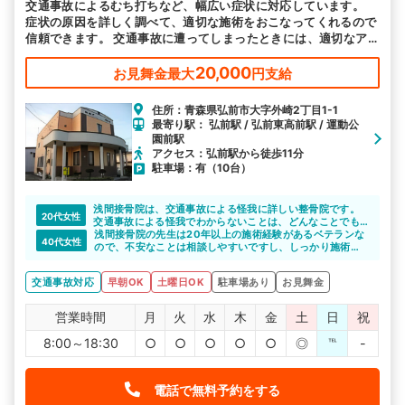
交通事故によるむち打ちなど、幅広い症状に対応しています。
症状の原因を詳しく調べて、適切な施術をおこなってくれるので
信頼できます。 交通事故に遭ってしまったときには、適切なア
ドバイスもしてくれるので頼りになります。
20,000
お見舞金最大
円支給
住所：青森県弘前市大字外崎2丁目1-1
最寄り駅： 弘前駅 / 弘前東高前駅 / 運動公
園前駅
アクセス：弘前駅から徒歩11分
駐車場：有（10台）
浅間接骨院は、交通事故による怪我に詳しい整骨院です。
20代女性
交通事故による怪我でわからないことは、どんなことでも
相談に乗ってくれます。頼りになりますね。
浅間接骨院の先生は20年以上の施術経験があるベテランな
40代女性
ので、不安なことは相談しやすいですし、しっかり施術し
てくれます。
交通事故対応
早朝OK
土曜日OK
駐車場あり
お見舞金
営業時間
月
火
水
木
金
土
日
祝
8:00～18:30
○
○
○
○
○
◎
℡
-
電話で無料予約をする