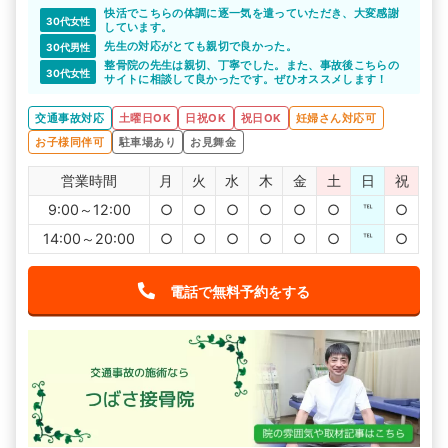
快活でこちらの体調に逐一気を遣っていただき、大変感謝
30代女性
しています。
先生の対応がとても親切で良かった。
30代男性
整骨院の先生は親切、丁寧でした。また、事故後こちらの
30代女性
サイトに相談して良かったです。ぜひオススメします！
交通事故対応
土曜日OK
日祝OK
祝日OK
妊婦さん対応可
お子様同伴可
駐車場あり
お見舞金
営業時間
月
火
水
木
金
土
日
祝
9:00～12:00
○
○
○
○
○
○
℡
○
14:00～20:00
○
○
○
○
○
○
℡
○
電話で無料予約をする