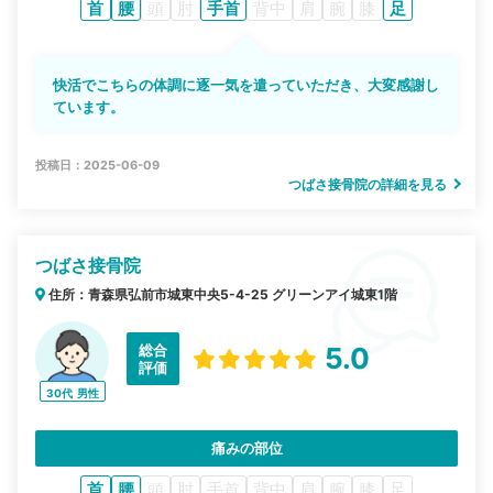
首
腰
頭
肘
手首
背中
肩
腕
膝
足
快活でこちらの体調に逐一気を遣っていただき、大変感謝し
ています。
投稿日：2025-06-09
つばさ接骨院の詳細を見る
つばさ接骨院
住所：青森県弘前市城東中央5-4-25 グリーンアイ城東1階
総合
5.0
評価
30代
男性
痛みの部位
首
腰
頭
肘
手首
背中
肩
腕
膝
足