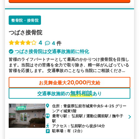
整骨院・接骨院
つばさ接骨院
4
4
件
つばさ接骨院は交通事故施術に特化
皆様のライフパートナーとして最高のかかりつけ接骨院を目指し
ます。当院はその苦痛を全力で取り除き、精一杯がんばっている
皆様を応援します。 交通事故のことなら当院にご相談くださ
い。
20,000
お見舞金最大
円支給
無料相談
交通事故施術の
あり
住所：青森県弘前市城東中央5-4-25 グリー
ンアイ城東1階
最寄り駅： 弘前駅 / 運動公園前駅 / 撫牛子
駅
アクセス：弘前駅から徒歩14分
駐車場：有（2台）