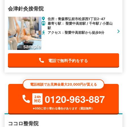
会津針灸接骨院
住所：青森県弘前市松原西1丁目2-47
最寄り駅： 聖愛中高前駅 / 千年駅 / 小栗山
駅
アクセス：聖愛中高前駅から徒歩9分
電話で無料予約をする
電話相談でお見舞金最大20,000円が貰える
0120-963-887
24h
対応
※050に切り替わる場合があります（通話無料）
ココロ整骨院