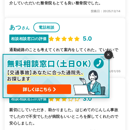
介していただいた整骨院もとても良い整骨院でした。
投稿日：2025/12/14
あつ
電話相談
さん
5.0
相談相談窓口の評価
通勤経路のことも考えてくれて案内をしてくれた。ていねいで
×
あり親切で良かった。営業時間のことも考えて案内してくれ
た。
投稿日：2025/01/05
あ
電話相談
さん
3.0
相談相談窓口の評価
親切にしていただき、助かりました。はじめてのじんしん事故
でしたので不安でしたが病院もいいところを探してくれたので
安心しました。