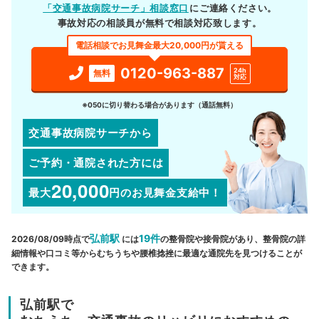
「交通事故病院サーチ」相談窓口
にご連絡ください。
事故対応の相談員が無料で相談対応致します。
電話相談でお見舞金最大20,000円が貰える
0120-963-887
24h
無料
対応
※050に切り替わる場合があります（通話無料）
交通事故病院サーチから
ご予約・通院された方には
20,000
最大
円
のお見舞金支給中！
弘前駅
19件
2026/08/09時点で
には
の整骨院や接骨院があり、整骨院の詳
細情報や口コミ等からむちうちや腰椎捻挫に最適な通院先を見つけることが
できます。
弘前駅で