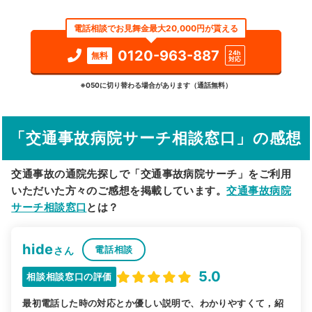
エリア
青森県
弘前市
電話相談でお見舞金最大20,000円が貰える
検索する
0120-963-887
24h
無料
対応
詳細条件で絞り込む
※050に切り替わる場合があります（通話無料）
その他の検索方法
「交通事故病院サーチ相談窓口」の感想
駅から探す
院名から探す
交通事故の通院先探しで「交通事故病院サーチ」をご利用
いただいた方々のご感想を掲載しています。
交通事故病院
サーチ相談窓口
とは？
hide
電話相談
さん
5.0
相談相談窓口の評価
最初電話した時の対応とか優しい説明で、わかりやすくて，紹