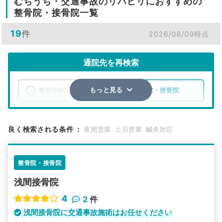
むちうち・交通事故のリハビリにおすすめの
整骨院・接骨院一覧
19
件
2026/08/09時点
通院先を再検索
整形外科
整骨院・接骨院
もっと見る
エリア
青森県
弘前市
良く検索される条件
：
夜間営業
土日営業
鍼灸対応
検索する
整骨院・接骨院
詳細条件で絞り込む
浅間接骨院
その他の検索方法
4
2
件
駅から探す
院名から探す
浅間接骨院に交通事故施術はお任せください