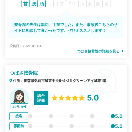
首
腰
頭
肘
手首
背中
肩
腕
膝
足
整骨院の先生は親切、丁寧でした。また、事故後こちらのサ
イトに相談して良かったです。ぜひオススメします！
投稿日：2021-01-04
つばさ接骨院の詳細を見る
つばさ接骨院
住所：青森県弘前市城東中央5-4-25 グリーンアイ城東1階
総合
5.0
評価
40代
女性
5.0
接客
5.0
雰囲気