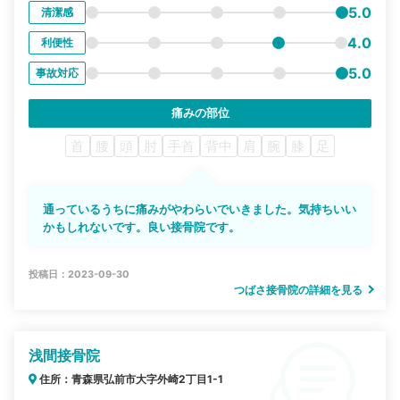
5.0
清潔感
4.0
利便性
5.0
事故対応
痛みの部位
首
腰
頭
肘
手首
背中
肩
腕
膝
足
通っているうちに痛みがやわらいでいきました。気持ちいい
かもしれないです。良い接骨院です。
投稿日：2023-09-30
つばさ接骨院の詳細を見る
浅間接骨院
住所：青森県弘前市大字外崎2丁目1-1