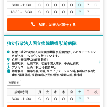
8:00～11:30
○
○
○
○
○
○
℡
○
13:30～16:30
○
○
○
○
○
℡
℡
-
診断、治療の相談をする
独立行政法人国立病院機構 弘前病院
特徴：独立行政法人国立病院機構 弘前病院はリハビリテーション
科があり、リハビリを行っています。
住所：青森県弘前市富野町1
最寄り駅： 弘高下駅 弘前学院大前駅 中央弘前駅
アクセス： 弘高下駅 から徒歩10分
診療科目： 整形外科/内科/リハビリテーション科/脳神経外科/皮
膚科/泌尿器科/放射線科/小児科/眼科/産婦人科/精神科
整形外科
診療時間
月
火
水
木
金
土
日
祝
8:30～11:00
○
○
○
○
○
℡
℡
-