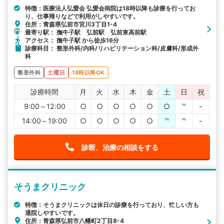
特徴：医療法人弘愛会 弘愛会病院は18時以降も診療を行ってお
り、仕事帰りなどで利用がしやすいです。
住所：青森県弘前市宮川3丁目1-4
最寄り駅： 撫牛子駅 弘前駅 弘前東高前駅
アクセス： 撫牛子駅 から徒歩16分
診療科目： 整形外科/内科/リハビリテーション科/皮膚科/形成外
科
整形外科
土曜日
18時以降OK
診療時間
月
火
水
木
金
土
日
祝
9:00～12:00
○
○
○
○
○
○
℡
-
14:00～19:00
○
○
○
○
○
℡
℡
-
診断、治療の相談をする
そうまクリニック
特徴：そうまクリニックは休日の診療を行っており、忙しい方も
通院しやすいです。
住所：青森県弘前市八幡町2丁目8-4