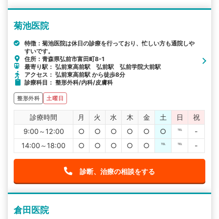
菊池医院
特徴：菊池医院は休日の診療を行っており、忙しい方も通院しや
すいです。
住所：青森県弘前市富田町8-1
最寄り駅： 弘前東高前駅 弘前駅 弘前学院大前駅
アクセス： 弘前東高前駅 から徒歩8分
診療科目： 整形外科/内科/皮膚科
整形外科
土曜日
診療時間
月
火
水
木
金
土
日
祝
9:00～12:00
○
○
○
○
○
○
℡
-
14:00～18:00
○
○
○
○
○
℡
℡
-
診断、治療の相談をする
倉田医院