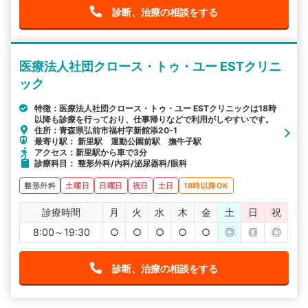
診断、治療の相談をする
医療法人社団クロース・トゥ・ユー ESTクリニ
ック
特徴：医療法人社団クロース・トゥ・ユー ESTクリニックは18時
以降も診療を行っており、仕事帰りなどで利用がしやすいです。
住所：青森県弘前市福村字新館添20-1
最寄り駅： 新里駅 運動公園前駅 撫牛子駅
アクセス：新里駅から車で3分
診療科目： 整形外科/内科/泌尿器科/眼科
整形外科
土曜日
日曜日
祝日
土日
18時以降OK
診療時間
月
火
水
木
金
土
日
祝
8:00～19:30
○
○
○
○
○
◎
◎
◎
診断、治療の相談をする