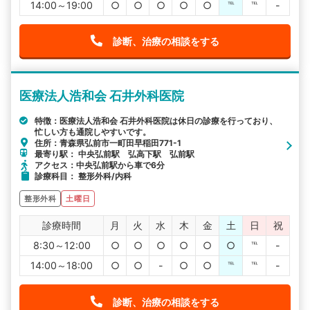
14:00～19:00
○
○
○
○
○
℡
℡
-
診断、治療の相談をする
医療法人浩和会 石井外科医院
特徴：医療法人浩和会 石井外科医院は休日の診療を行っており、
忙しい方も通院しやすいです。
住所：青森県弘前市一町田早稲田771-1
最寄り駅： 中央弘前駅 弘高下駅 弘前駅
アクセス：中央弘前駅から車で6分
診療科目： 整形外科/内科
整形外科
土曜日
診療時間
月
火
水
木
金
土
日
祝
8:30～12:00
○
○
○
○
○
○
℡
-
14:00～18:00
○
○
-
○
○
℡
℡
-
診断、治療の相談をする