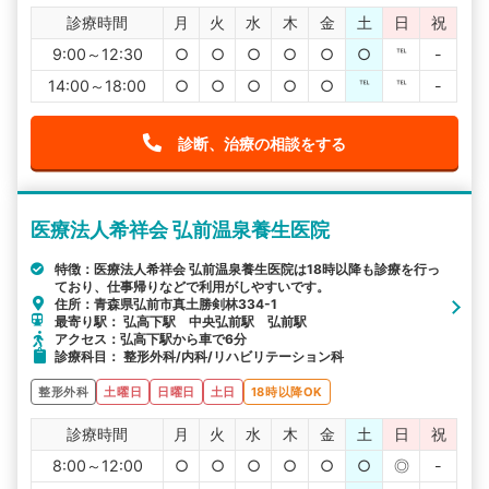
診療時間
月
火
水
木
金
土
日
祝
9:00～12:30
○
○
○
○
○
○
℡
-
14:00～18:00
○
○
○
○
○
℡
℡
-
診断、治療の相談をする
医療法人希祥会 弘前温泉養生医院
特徴：医療法人希祥会 弘前温泉養生医院は18時以降も診療を行っ
ており、仕事帰りなどで利用がしやすいです。
住所：青森県弘前市真土勝剣林334-1
最寄り駅： 弘高下駅 中央弘前駅 弘前駅
アクセス：弘高下駅から車で6分
診療科目： 整形外科/内科/リハビリテーション科
整形外科
土曜日
日曜日
土日
18時以降OK
診療時間
月
火
水
木
金
土
日
祝
8:00～12:00
○
○
○
○
○
○
◎
-