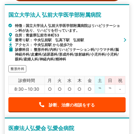
国立大学法人 弘前大学医学部附属病院
特徴：国立大学法人 弘前大学医学部附属病院はリハビリテーショ
ン科があり、リハビリを行っています。
住所：青森県弘前市本町53
最寄り駅： 中央弘前駅 弘高下駅 弘前駅
アクセス： 中央弘前駅 から徒歩7分
診療科目： 整形外科/内科/リハビリテーション科/リウマチ科/脳
神経外科/皮膚科/泌尿器科/形成外科/放射線科/小児外科/小児科/
眼科/産婦人科/神経内科/精神科
整形外科
診療時間
月
火
水
木
金
土
日
祝
8:30～10:30
○
○
○
○
○
℡
℡
-
診断、治療の相談をする
医療法人弘愛会 弘愛会病院