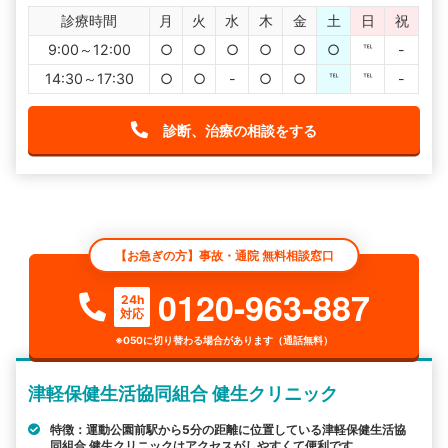
診療時間
月
火
水
木
金
土
日
祝
9:00～12:00
○
○
○
○
○
○
℡
-
14:30～17:30
○
○
-
○
○
℡
℡
-
診断、治療の相談をする
【お急ぎの方】事故・通院 無料相談窓口
0120-963-887
24h
対応
※050に切り替わる場合があります（通話無料）
津軽保健生活協同組合 健生クリニック
特徴：運動公園前駅から5分の距離に位置している津軽保健生活協
同組合 健生クリニックはアクセスがしやすくて便利です。