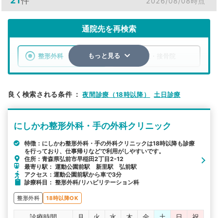
21
件
2026/08/08時点
通院先を再検索
整形外科
整骨院・接骨院
もっと見る
エリア
青森県
弘前市
良く検索される条件
：
夜間診療（18時以降）
土日診療
検索する
にしかわ整形外科・手の外科クリニック
詳細条件で絞り込む
特徴：にしかわ整形外科・手の外科クリニックは18時以降も診療
を行っており、仕事帰りなどで利用がしやすいです。
その他の検索方法
住所：青森県弘前市早稲田2丁目2-12
最寄り駅： 運動公園前駅 新里駅 弘前駅
駅から探す
院名から探す
アクセス：運動公園前駅から車で3分
診療科目： 整形外科/リハビリテーション科
整形外科
18時以降OK
診療時間
月
火
水
木
金
土
日
祝