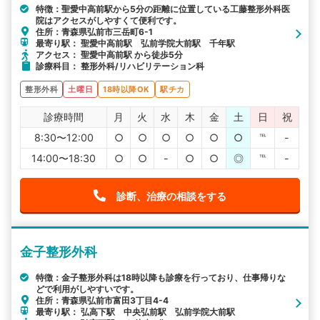
特徴：聖愛中高前駅から5分の距離に位置している工藤整形外科医
院はアクセスがしやすくて便利です。
住所：青森県弘前市三岳町6-1
最寄り駅： 聖愛中高前駅 弘前学院大前駅 千年駅
アクセス： 聖愛中高前駅 から徒歩5分
診療科目： 整形外科/リハビリテーション科
整形外科
土曜日
18時以降OK
駅チカ
診療時間
月
火
水
木
金
土
日
祝
8:30〜12:00
○
○
○
○
○
○
℡
-
14:00〜18:30
○
○
-
○
○
◎
℡
-
診断、治療の相談をする
金子整形外科
特徴：金子整形外科は18時以降も診療を行っており、仕事帰りな
どで利用がしやすいです。
住所：青森県弘前市富田3丁目4-4
最寄り駅： 弘高下駅 中央弘前駅 弘前学院大前駅