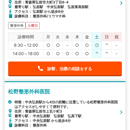
住所：青森県弘前市大町3丁目6-4
最寄り駅： 弘前駅 中央弘前駅 弘前東高前駅
アクセス： 弘前駅 から徒歩9分
診療科目： 整形外科/リウマチ科
整形外科
土曜日
診療時間
月
火
水
木
金
土
日
祝
8:30～12:00
○
○
-
○
○
◎
℡
-
14:00～18:00
○
○
○
○
○
℡
℡
-
診断、治療の相談をする
松野整形外科医院
特徴：中央弘前駅から4分の距離に位置している松野整形外科医院
はアクセスがしやすくて便利です。
住所：青森県弘前市上瓦ケ町3
最寄り駅： 中央弘前駅 弘前駅 弘高下駅
アクセス： 中央弘前駅 から徒歩4分
診療科目： 整形外科