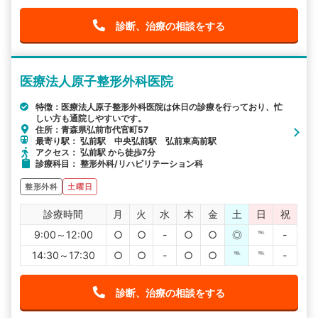
診断、治療の相談をする
医療法人原子整形外科医院
特徴：医療法人原子整形外科医院は休日の診療を行っており、忙
しい方も通院しやすいです。
住所：青森県弘前市代官町57
最寄り駅： 弘前駅 中央弘前駅 弘前東高前駅
アクセス： 弘前駅 から徒歩7分
診療科目： 整形外科/リハビリテーション科
整形外科
土曜日
診療時間
月
火
水
木
金
土
日
祝
9:00～12:00
○
○
-
○
○
◎
℡
-
14:30～17:30
○
○
-
○
○
℡
℡
-
診断、治療の相談をする