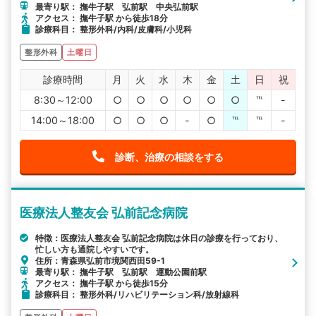
最寄り駅： 撫牛子駅 弘前駅 中央弘前駅
アクセス： 撫牛子駅 から徒歩18分
診療科目： 整形外科/内科/皮膚科/小児科
整形外科
土曜日
診療時間
月
火
水
木
金
土
日
祝
8:30～12:00
○
○
○
○
○
○
℡
-
14:00～18:00
○
○
○
-
○
℡
℡
-
診断、治療の相談をする
医療法人整友会 弘前記念病院
特徴：医療法人整友会 弘前記念病院は休日の診療を行っており、
忙しい方も通院しやすいです。
住所：青森県弘前市境関西田59-1
最寄り駅： 撫牛子駅 弘前駅 運動公園前駅
アクセス： 撫牛子駅 から徒歩15分
診療科目： 整形外科/リハビリテーション科/放射線科