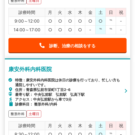
整形外科
土曜日
診療時間
月
火
水
木
金
土
日
祝
9:00～12:00
○
○
○
○
○
○
℡
-
14:00～17:00
○
○
○
○
-
℡
℡
-
診断、治療の相談をする
康安外科内科医院
特徴：康安外科内科医院は休日の診療を行っており、忙しい方も
通院しやすいです。
住所：青森県弘前市栄町1丁目2-6
最寄り駅： 中央弘前駅 弘前駅 弘高下駅
アクセス：中央弘前駅から車で3分
診療科目： 整形外科/内科
整形外科
土曜日
診療時間
月
火
水
木
金
土
日
祝
8:30～12:00
○
○
○
○
○
○
℡
-