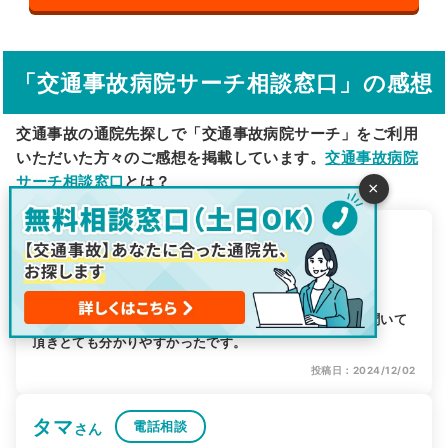
その他の検索方法
駅から探す
院名から探す
「交通事故病院サーチ相談窓口」の感想
交通事故の通院先探しで「交通事故病院サーチ」をご利用
いただいた方々のご感想を掲載しています。
交通事故病院
サーチ相談窓口
とは？
×
あきな
電話相談
さん
5.0
相談相談窓口の評価
初めてのことで不安でしたが、対応も早く親切に話しを聞いて
頂きとても分かりやすかったです。
投稿日：2024/12/02
タマ
電話相談
さん