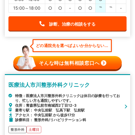
15:00～18:00
○
○
-
○
○
℡
℡
-
診断、治療の相談をする
どの通院先を選べばよいか分からない...
そんな時は無料相談窓口へ
医療法人市川整形外科クリニック
特徴：医療法人市川整形外科クリニックは休日の診療を行ってお
り、忙しい方も通院しやすいです。
住所：青森県弘前市南城西2丁目12-3
最寄り駅： 中央弘前駅 弘高下駅 弘前駅
アクセス： 中央弘前駅 から徒歩17分
診療科目： 整形外科/リハビリテーション科
整形外科
土曜日