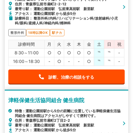
住所：青森県弘前市扇町2-2-12
最寄り駅： 運動公園前駅 弘前東高前駅 新里駅
アクセス： 運動公園前駅 から徒歩5分
診療科目： 整形外科/内科/リハビリテーション科/放射線科/小児
科/眼科/産婦人科/神経内科/精神科
整形外科
18時以降OK
駅チカ
診療時間
月
火
水
木
金
土
日
祝
8:30～11:00
○
○
○
○
○
℡
℡
-
16:00～18:30
-
○
-
-
○
℡
℡
-
診断、治療の相談をする
津軽保健生活協同組合 健生病院
特徴：運動公園前駅から5分の距離に位置している津軽保健生活協
同組合 健生病院はアクセスがしやすくて便利です。
住所：青森県弘前市扇町2丁目2-2
最寄り駅： 運動公園前駅 弘前東高前駅 新里駅
アクセス： 運動公園前駅 から徒歩5分