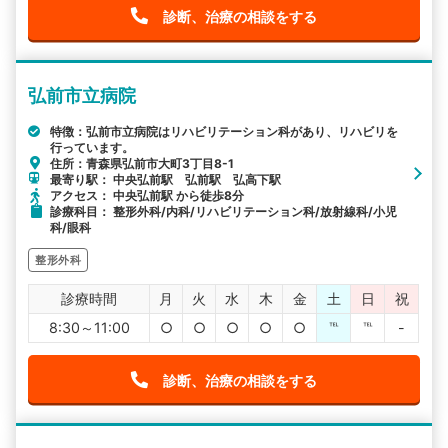
診断、治療の相談をする
弘前市立病院
特徴：弘前市立病院はリハビリテーション科があり、リハビリを
行っています。
住所：青森県弘前市大町3丁目8-1
最寄り駅： 中央弘前駅 弘前駅 弘高下駅
アクセス： 中央弘前駅 から徒歩8分
診療科目： 整形外科/内科/リハビリテーション科/放射線科/小児
科/眼科
整形外科
診療時間
月
火
水
木
金
土
日
祝
8:30～11:00
○
○
○
○
○
℡
℡
-
診断、治療の相談をする