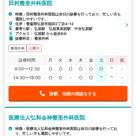
田村整形外科医院
特徴：田村整形外科医院は休日の診療を行っており、忙しい方も
通院しやすいです。
住所：青森県弘前市稲田2丁目4-13
最寄り駅： 弘前駅 弘前東高前駅 中央弘前駅
アクセス： 弘前駅 から徒歩8分
診療科目： 整形外科
整形外科
土曜日
診療時間
月
火
水
木
金
土
日
祝
9:00〜12:30
○
○
○
○
○
○
℡
-
14:30〜18:00
○
○
-
○
○
℡
℡
-
診断、治療の相談をする
医療法人弘和会神整形外科医院
特徴：医療法人弘和会神整形外科医院は休日の診療を行ってお
り、忙しい方も通院しやすいです。