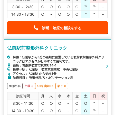
8:30～12:30
○
○
○
○
○
℡
℡
-
14:30～18:30
○
-
○
○
○
℡
℡
-
診断、治療の相談をする
弘前駅前整形外科クリニック
特徴：弘前駅から3分の距離に位置している弘前駅前整形外科クリ
ニックはアクセスがしやすくて便利です。
住所：青森県弘前市駅前町14-1
最寄り駅： 弘前駅 弘前東高前駅 中央弘前駅
アクセス： 弘前駅 から徒歩3分
診療科目： 整形外科/リハビリテーション科
整形外科
土曜日
18時以降OK
駅チカ
診療時間
月
火
水
木
金
土
日
祝
8:30～11:30
○
○
○
-
○
○
℡
-
14:30～19:30
○
○
○
-
○
○
℡
-