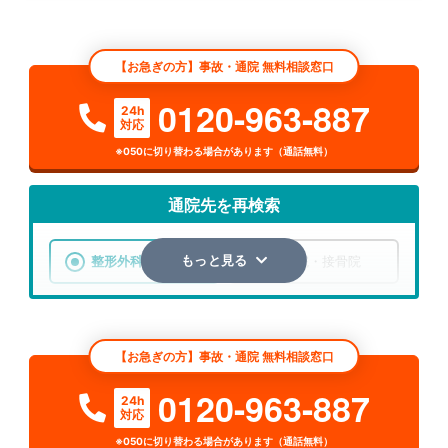
【お急ぎの方】事故・通院 無料相談窓口
0120-963-887
24h
対応
※050に切り替わる場合があります（通話無料）
通院先を再検索
整形外科
整骨院・接骨院
もっと見る
エリア
青森県
弘前市
【お急ぎの方】事故・通院 無料相談窓口
検索する
0120-963-887
24h
対応
詳細条件で絞り込む
※050に切り替わる場合があります（通話無料）