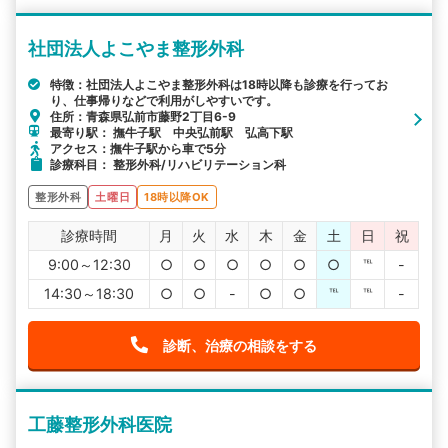
社団法人よこやま整形外科
特徴：社団法人よこやま整形外科は18時以降も診療を行ってお
り、仕事帰りなどで利用がしやすいです。
住所：青森県弘前市藤野2丁目6-9
最寄り駅： 撫牛子駅 中央弘前駅 弘高下駅
アクセス：撫牛子駅から車で5分
診療科目： 整形外科/リハビリテーション科
整形外科
土曜日
18時以降OK
診療時間
月
火
水
木
金
土
日
祝
9:00～12:30
○
○
○
○
○
○
℡
-
14:30～18:30
○
○
-
○
○
℡
℡
-
診断、治療の相談をする
工藤整形外科医院