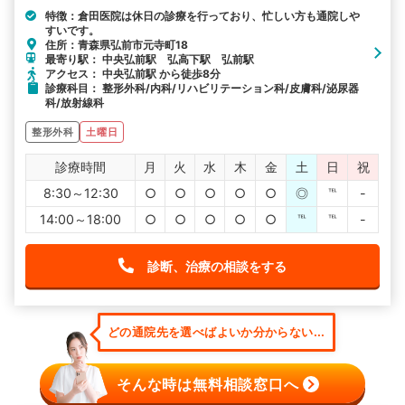
特徴：倉田医院は休日の診療を行っており、忙しい方も通院しや
すいです。
住所：青森県弘前市元寺町18
最寄り駅： 中央弘前駅 弘高下駅 弘前駅
アクセス： 中央弘前駅 から徒歩8分
診療科目： 整形外科/内科/リハビリテーション科/皮膚科/泌尿器
科/放射線科
整形外科
土曜日
診療時間
月
火
水
木
金
土
日
祝
8:30～12:30
○
○
○
○
○
◎
℡
-
14:00～18:00
○
○
○
○
○
℡
℡
-
診断、治療の相談をする
どの通院先を選べばよいか分からない...
そんな時は無料相談窓口へ