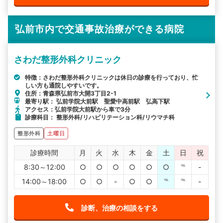
弘前市内で交通事故治療ができる病院
さわだ整形外科クリニック
特徴：さわだ整形外科クリニックは休日の診療を行っており、忙
しい方も通院しやすいです。
住所：青森県弘前市大開3丁目2-1
最寄り駅： 弘前学院大前駅 聖愛中高前駅 弘高下駅
アクセス：弘前学院大前駅から車で3分
診療科目： 整形外科/リハビリテーション科/リウマチ科
整形外科
土曜日
診療時間
月
火
水
木
金
土
日
祝
8:30～12:00
○
○
○
○
○
○
℡
-
14:00～18:00
○
○
-
○
○
℡
℡
-
診断、治療の相談をする