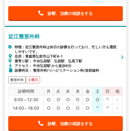
診断、治療の相談をする
近江整形外科
特徴：近江整形外科は休日の診療を行っており、忙しい方も通院
しやすいです。
住所：青森県弘前市山下町4-1
最寄り駅： 中央弘前駅 弘前駅 弘高下駅
アクセス： 中央弘前駅 から徒歩6分
診療科目： 整形外科/リハビリテーション科/放射線科
整形外科
土曜日
診療時間
月
火
水
木
金
土
日
祝
9:00～12:30
○
○
○
○
○
○
℡
-
14:00～18:00
○
○
○
○
○
℡
℡
-
診断、治療の相談をする