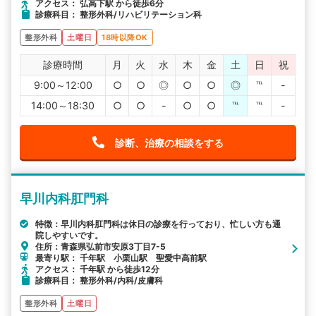
アクセス： 弘高下駅 から徒歩6分
診療科目： 整形外科/リハビリテーション科
整形外科
土曜日
18時以降OK
診療時間
月
火
水
木
金
土
日
祝
9:00～12:00
○
○
◎
○
○
◎
℡
-
14:00～18:30
○
○
-
○
○
℡
℡
-
診断、治療の相談をする
早川内科肛門科
特徴：早川内科肛門科は休日の診療を行っており、忙しい方も通
院しやすいです。
住所：青森県弘前市安原3丁目7-5
最寄り駅： 千年駅 小栗山駅 聖愛中高前駅
アクセス： 千年駅 から徒歩12分
診療科目： 整形外科/内科/皮膚科
整形外科
土曜日