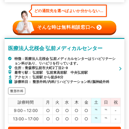
どの通院先を選べばよいか分からない...
そんな時は無料相談窓口へ
医療法人北桜会 弘前メディカルセンター
特徴：医療法人北桜会 弘前メディカルセンターはリハビリテーシ
ョン科があり、リハビリを行っています。
住所：青森県弘前市大町2丁目2-9
最寄り駅： 弘前駅 弘前東高前駅 中央弘前駅
アクセス： 弘前駅 から徒歩8分
診療科目： 整形外科/内科/リハビリテーション科/脳神経外科
整形外科
診療時間
月
火
水
木
金
土
日
祝
9:00～12:00
○
○
○
○
○
℡
℡
-
13:00～17:00
○
○
○
○
○
℡
℡
-