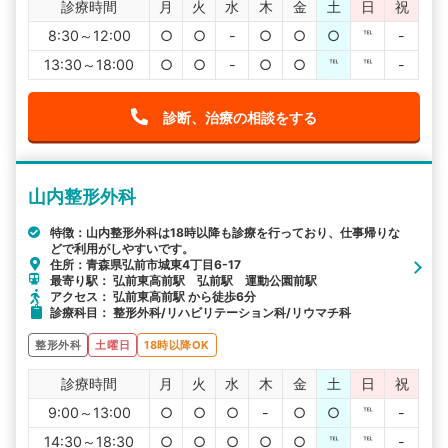
診療時間
月
火
水
木
金
土
日
祝
8:30～12:00
○
○
-
○
○
○
℡
-
13:30～18:00
○
○
-
○
○
℡
℡
-
診断、治療の相談をする
山内整形外科
特徴：山内整形外科は18時以降も診療を行っており、仕事帰りな
どで利用がしやすいです。
住所：青森県弘前市城東4丁目6-17
最寄り駅： 弘前東高前駅 弘前駅 運動公園前駅
アクセス： 弘前東高前駅 から徒歩6分
診療科目： 整形外科/リハビリテーション科/リウマチ科
整形外科
土曜日
18時以降OK
診療時間
月
火
水
木
金
土
日
祝
9:00～13:00
○
○
○
-
○
○
℡
-
14:30～18:30
○
○
○
○
○
℡
℡
-