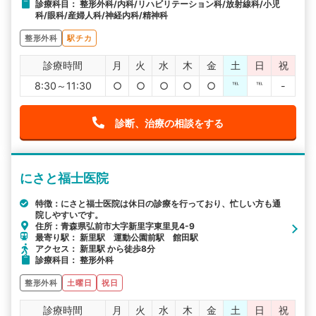
診療科目： 整形外科/内科/リハビリテーション科/放射線科/小児
科/眼科/産婦人科/神経内科/精神科
整形外科
駅チカ
診療時間
月
火
水
木
金
土
日
祝
8:30～11:30
○
○
○
○
○
℡
℡
-
診断、治療の相談をする
にさと福士医院
特徴：にさと福士医院は休日の診療を行っており、忙しい方も通
院しやすいです。
住所：青森県弘前市大字新里字東里見4-9
最寄り駅： 新里駅 運動公園前駅 館田駅
アクセス： 新里駅 から徒歩8分
診療科目： 整形外科
整形外科
土曜日
祝日
診療時間
月
火
水
木
金
土
日
祝