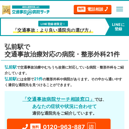
menu
電話相談
無料
LINE登録者限定！
LINEに
登録
「交通事故：より良い通院先の選び方」
弘前駅で
交通事故治療対応の病院・整形外科21件
弘前駅
で交通事故治療やむちうち改善に対応している病院・整形外科をご紹
介しています。
弘前駅
21件
には全部で
の整形外科や病院があります。その中から通いやす
く適切な通院先を見つけることができます。
「交通事故病院サーチ相談窓口」
では、
あなたの症状や状況に合わせて
適切な通院先をご紹介しています。
0120-963-887
24h
無料
対応