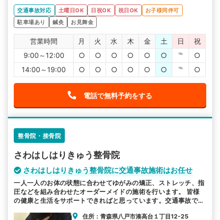
心感が出てきました。先生を信じて通っていきたいと思い
交通事故対応
土曜日OK
日祝OK
祝日OK
お子様同伴可
ます。
駐車場あり
鍼灸
お見舞金
営業時間
月
火
水
木
金
土
日
祝
9:00～12:00
○
○
○
○
○
○
℡
○
14:00～19:00
○
○
○
○
○
○
℡
○
電話で無料予約をする
整骨院・接骨院
さわはしはりきゅう整骨院
さわはしはりきゅう整骨院に交通事故施術はお任せ
一人一人のお体の状態に合わせてゆがみの矯正、ストレッチ、指
圧などを組み合わせたオーダーメイドの施術を行います。 皆様
の健康と生活をサポートできればと思っています。交通事故でお
困りの方は当院へお越しください。
住所：青森県八戸市湊高台１丁目12-25