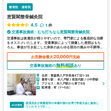
整骨院・接骨院
恵賢閣整骨鍼灸院
4.5
1
件
交通事故施術・むち打ちなら恵賢閣整骨鍼灸院
交通事故は後遺症が残りやすいので、専門家による徹底的な治療
をオススメいたします。 交通事故によって損傷した患部はもち
ろん、事故が引き起こした身体のあらゆる部分の痛みや不調等も
お気軽にご相談ください。
20,000
お見舞金最大
円支給
無料相談
交通事故施術の
あり
住所：青森県八戸市長者4丁目1-38
最寄り駅： 本八戸駅 / 長苗代駅 / 小中野駅
アクセス：本八戸駅から車で3分
駐車場：有（1〜5台）
院長先生が東葉医学の本場中国や台湾で学術大会に参加し
40代男性
ていたそうです。
交通事故による症状にも詳しくて相談しているうちに、安