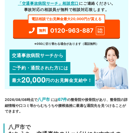
「交通事故病院サーチ」相談窓口
にご連絡ください。
事故対応の相談員が無料で相談対応致します。
電話相談でお見舞金最大20,000円が貰える
0120-963-887
24h
無料
対応
※050に切り替わる場合があります（通話無料）
交通事故病院サーチから
ご予約・通院された方には
20,000
最大
円
のお見舞金支給中！
八戸市
67件
2026/08/08時点で
には
の整骨院や接骨院があり、整骨院の詳
細情報や口コミ等からむちうちや腰椎捻挫に最適な通院先を見つけることが
できます。
八戸市で