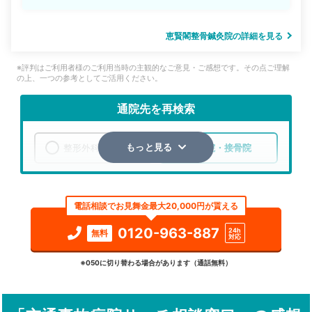
恵賢閣整骨鍼灸院の詳細を見る
※評判はご利用者様のご利用当時の主観的なご意見・ご感想です。その点ご理解
の上、一つの参考としてご活用ください。
通院先を再検索
整形外科
整骨院・接骨院
もっと見る
エリア
青森県
八戸市
電話相談でお見舞金最大20,000円が貰える
検索する
0120-963-887
24h
無料
対応
詳細条件で絞り込む
※050に切り替わる場合があります（通話無料）
その他の検索方法