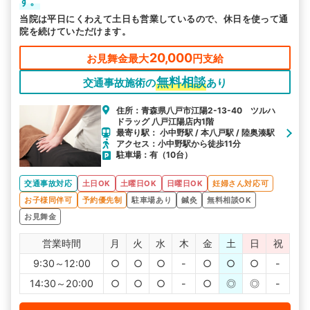
す。
当院は平日にくわえて土日も営業しているので、休日を使って通
院を続けていただけます。
20,000
お見舞金最大
円支給
無料相談
交通事故施術の
あり
住所：青森県八戸市江陽2-13-40 ツルハ
ドラッグ 八戸江陽店内1階
最寄り駅： 小中野駅 / 本八戸駅 / 陸奥湊駅
アクセス：小中野駅から徒歩11分
駐車場：有（10台）
交通事故対応
土日OK
土曜日OK
日曜日OK
妊婦さん対応可
お子様同伴可
予約優先制
駐車場あり
鍼灸
無料相談OK
お見舞金
営業時間
月
火
水
木
金
土
日
祝
9:30～12:00
○
○
○
-
○
○
○
-
14:30～20:00
○
○
○
-
○
◎
◎
-