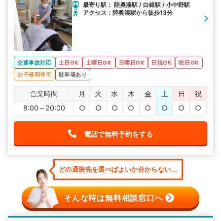
最寄り駅： 陸奥湊駅 / 白銀駅 / 小中野駅
アクセス：陸奥湊駅から徒歩13分
交通事故対応
土日OK
土曜日OK
日曜日OK
日祝OK
祝日OK
お子様同伴可
駐車場あり
営業時間
月
火
水
木
金
土
日
祝
8:00～20:00
○
○
○
○
○
○
○
○
電話で無料予約をする
どの通院先を選べばよいか分からない...
そんな時は無料相談窓口へ