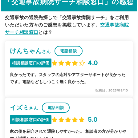
「交通事故病院サーチ相談窓口」の感想
駅から探す
院名から探す
交通事故の通院先探しで「交通事故病院サーチ」をご利用
いただいた方々のご感想を掲載しています。
交通事故病院
サーチ相談窓口
とは？
けんちゃん
電話相談
さん
4.0
相談相談窓口の評価
良かったです。スタッフの応対やアフターサポートが良かった
です。電話などもしつこく無く良かった。
投稿日：2025/09/10
イズミ
電話相談
さん
5.0
相談相談窓口の評価
家の側を紹介されて通院しやすかった。 相談者の方が分かりや