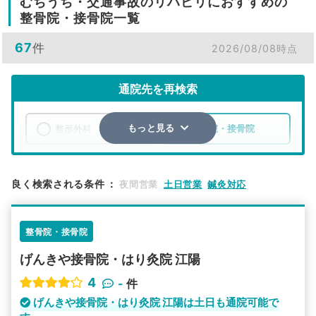
むちうち・交通事故のリハビリにおすすめの
整骨院・接骨院一覧
67
件
2026/08/08時点
通院先を再検索
整形外科
整骨院・接骨院
もっと見る
エリア
青森県
八戸市
良く検索される条件
：
夜間営業
土日営業
鍼灸対応
検索する
整骨院・接骨院
詳細条件で絞り込む
げんきや接骨院・はり灸院 江陽
その他の検索方法
4
-
件
駅から探す
院名から探す
げんきや接骨院・はり灸院 江陽は土日も通院可能で