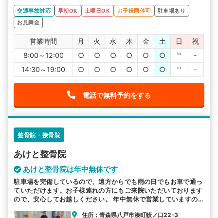
交通事故対応
早朝OK
土曜日OK
お子様同伴可
駐車場あり
お見舞金
営業時間
月
火
水
木
金
土
日
祝
8:00～12:00
○
○
○
○
○
○
℡
-
14:30～19:00
○
○
○
○
○
○
℡
-
電話で無料予約をする
整骨院・接骨院
あけと整骨院
あけと整骨院は年中無休です
駐車場を完備しているので、遠方からでも雨の日でもお車で通っ
ていただけます。お子様連れの方にもご来院いただいております
ので、安心してお越しください。 年中無休で営業していますの
で、平日お忙しい方も通いやすい環境です。
住所：青森県八戸市湊町鮫ノ口22-3