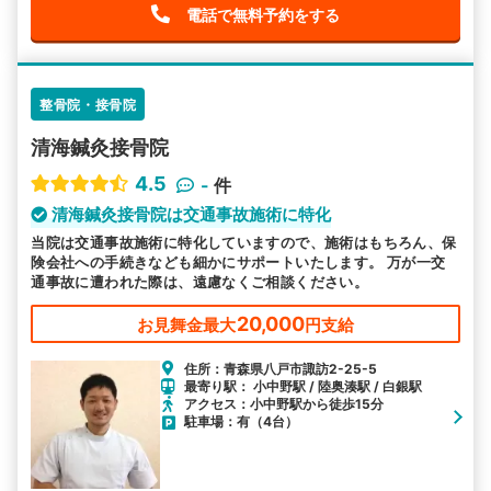
電話で無料予約をする
整骨院・接骨院
清海鍼灸接骨院
4.5
-
件
清海鍼灸接骨院は交通事故施術に特化
当院は交通事故施術に特化していますので、施術はもちろん、保
険会社への手続きなども細かにサポートいたします。 万が一交
通事故に遭われた際は、遠慮なくご相談ください。
20,000
お見舞金最大
円支給
住所：青森県八戸市諏訪2-25-5
最寄り駅： 小中野駅 / 陸奥湊駅 / 白銀駅
アクセス：小中野駅から徒歩15分
駐車場：有（4台）