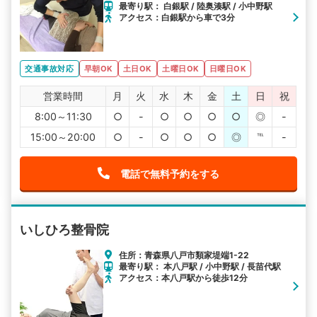
最寄り駅： 白銀駅 / 陸奥湊駅 / 小中野駅
アクセス：白銀駅から車で3分
交通事故対応
早朝OK
土日OK
土曜日OK
日曜日OK
営業時間
月
火
水
木
金
土
日
祝
8:00～11:30
○
-
○
○
○
○
◎
-
15:00～20:00
○
-
○
○
○
◎
℡
-
電話で無料予約をする
いしひろ整骨院
住所：青森県八戸市類家堤端1-22
最寄り駅： 本八戸駅 / 小中野駅 / 長苗代駅
アクセス：本八戸駅から徒歩12分