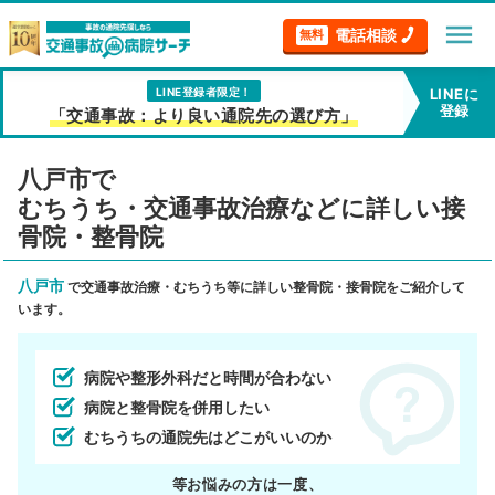
menu
電話相談
無料
LINE登録者限定！
LINEに
登録
「交通事故：より良い通院先の選び方」
八戸市で
むちうち・交通事故治療などに詳しい接
骨院・整骨院
八戸市
で交通事故治療・むちうち等に詳しい整骨院・接骨院をご紹介して
います。
病院や整形外科だと時間が合わない
病院と整骨院を併用したい
むちうちの通院先はどこがいいのか
等お悩みの方は一度、