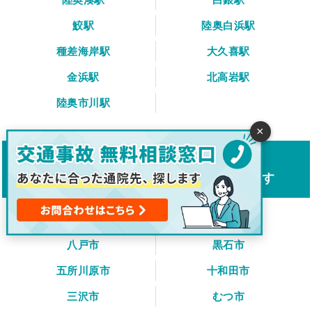
鮫駅
陸奥白浜駅
種差海岸駅
大久喜駅
金浜駅
北高岩駅
陸奥市川駅
×
青森県の市区町村から
交通事故対応の整骨院・接骨院をさがす
青森市
弘前市
八戸市
黒石市
五所川原市
十和田市
三沢市
むつ市