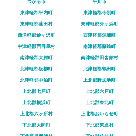
つがる市
平川市
東津軽郡平内町
東津軽郡今別町
東津軽郡蓬田村
東津軽郡外ヶ浜町
西津軽郡鰺ヶ沢町
西津軽郡深浦町
中津軽郡西目屋村
南津軽郡藤崎町
南津軽郡大鰐町
南津軽郡田舎館村
北津軽郡板柳町
北津軽郡鶴田町
北津軽郡中泊町
上北郡野辺地町
上北郡七戸町
上北郡六戸町
上北郡横浜町
上北郡東北町
上北郡六ヶ所村
上北郡おいらせ町
下北郡大間町
下北郡東通村