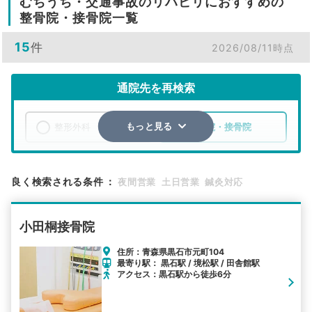
むちうち・交通事故のリハビリにおすすめの
整骨院・接骨院一覧
15
件
2026/08/11時点
通院先を再検索
整形外科
整骨院・接骨院
もっと見る
エリア
青森県
黒石市
良く検索される条件
：
夜間営業
土日営業
鍼灸対応
検索する
小田桐接骨院
詳細条件で絞り込む
住所：青森県黒石市元町104
最寄り駅： 黒石駅 / 境松駅 / 田舎館駅
その他の検索方法
アクセス：黒石駅から徒歩6分
駅から探す
院名から探す