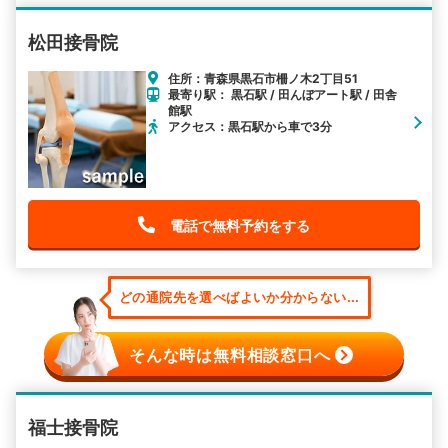
松田接骨院
住所：青森県黒石市柵ノ木2丁目51
最寄り駅： 黒石駅 / 田んぼアート駅 / 田舎
館駅
アクセス：黒石駅から車で3分
電話で無料予約をする
どの通院先を選べばよいか分からない...
そんな時は無料相談窓口へ
福士接骨院