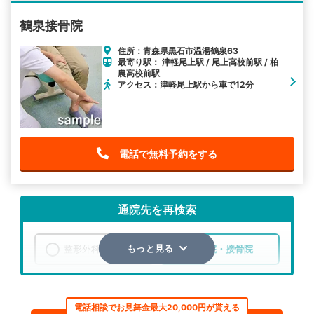
鶴泉接骨院
住所：青森県黒石市温湯鶴泉63
最寄り駅： 津軽尾上駅 / 尾上高校前駅 / 柏
農高校前駅
アクセス：津軽尾上駅から車で12分
電話で無料予約をする
通院先を再検索
整形外科
整骨院・接骨院
もっと見る
エリア
青森県
黒石市
電話相談でお見舞金最大20,000円が貰える