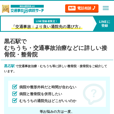
menu
電話相談
無料
LINE登録者限定！
LINEに
登録
「交通事故：より良い通院先の選び方」
黒石駅で
むちうち・交通事故治療などに詳しい接
骨院・整骨院
黒石駅
で交通事故治療・むちうち等に詳しい整骨院・接骨院をご紹介して
います。
病院や整形外科だと時間が合わない
病院と整骨院を併用したい
むちうちの通院先はどこがいいのか
等お悩みの方は一度、