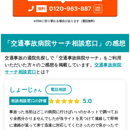
検索する
0120-963-887
24h
無料
対応
詳細条件で絞り込む
※050に切り替わる場合があります（通話無料）
その他の検索方法
「交通事故病院サーチ相談窓口」の感想
駅から探す
院名から探す
交通事故の通院先探しで「交通事故病院サーチ」をご利用
いただいた方々のご感想を掲載しています。
交通事故病院
サーチ相談窓口
とは？
しょーじ
電話相談
さん
5.0
相談相談窓口の評価
事故った当初はどこの病院に行けばいいのかネットで調べてお
り全然分かりませんでしたが当サイトを見つけて連絡して即時
に連絡が返って来て迅速に対応してくださったので良かったで