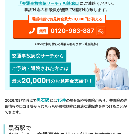
「交通事故病院サーチ」相談窓口
にご連絡ください。
事故対応の相談員が無料で相談対応致します。
電話相談でお見舞金最大20,000円が貰える
0120-963-887
24h
無料
対応
※050に切り替わる場合があります（通話無料）
交通事故病院サーチから
ご予約・通院された方には
20,000
最大
円
のお見舞金支給中！
黒石駅
15件
2026/08/11時点で
には
の整骨院や接骨院があり、整骨院の詳
細情報や口コミ等からむちうちや腰椎捻挫に最適な通院先を見つけることが
できます。
黒石駅で