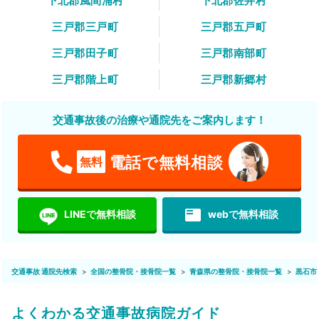
下北郡風間浦村
下北郡佐井村
三戸郡三戸町
三戸郡五戸町
三戸郡田子町
三戸郡南部町
三戸郡階上町
三戸郡新郷村
交通事故後の治療や通院先をご案内します！
電話で無料相談
無料
featured_play_list
LINEで無料相談
webで無料相談
交通事故 通院先検索
全国の整骨院・接骨院一覧
青森県の整骨院・接骨院一覧
黒石市
よくわかる交通事故病院ガイド