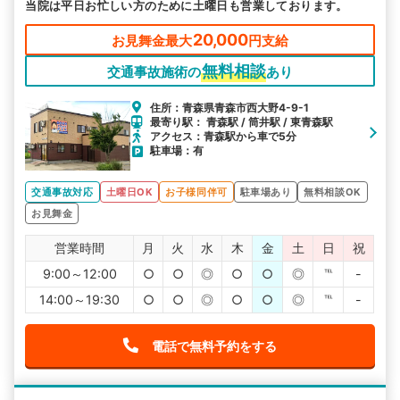
当院は平日お忙しい方のために土曜日も営業しております。
20,000
お見舞金最大
円支給
無料相談
交通事故施術の
あり
住所：青森県青森市西大野4-9-1
最寄り駅： 青森駅 / 筒井駅 / 東青森駅
アクセス：青森駅から車で5分
駐車場：有
交通事故対応
土曜日OK
お子様同伴可
駐車場あり
無料相談OK
お見舞金
営業時間
月
火
水
木
金
土
日
祝
9:00～12:00
○
○
◎
○
○
◎
℡
-
14:00～19:30
○
○
◎
○
○
◎
℡
-
電話で無料予約をする