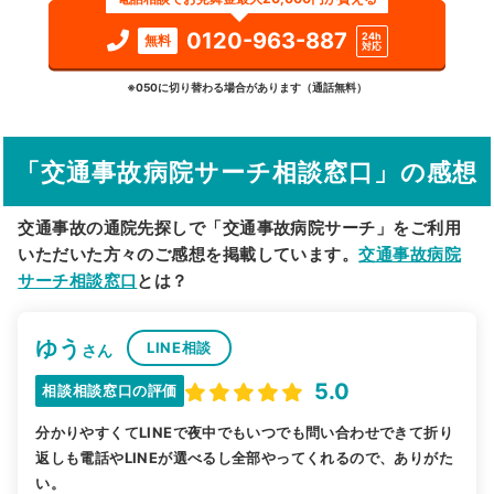
検索する
0120-963-887
24h
無料
対応
詳細条件で絞り込む
※050に切り替わる場合があります（通話無料）
その他の検索方法
「交通事故病院サーチ相談窓口」の感想
駅から探す
院名から探す
交通事故の通院先探しで「交通事故病院サーチ」をご利用
いただいた方々のご感想を掲載しています。
交通事故病院
サーチ相談窓口
とは？
ゆう
LINE相談
さん
5.0
相談相談窓口の評価
分かりやすくてLINEで夜中でもいつでも問い合わせできて折り
返しも電話やLINEが選べるし全部やってくれるので、ありがた
い。