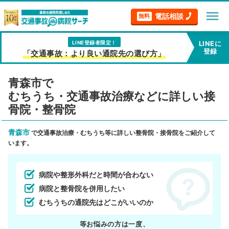
menu
電話相談
無料
LINE登録者限定！
LINEに
登録
「交通事故：より良い通院先の選び方」
青森市で
むちうち・交通事故治療などに詳しい接
骨院・整骨院
青森市
で交通事故治療・むちうち等に詳しい整骨院・接骨院をご紹介して
います。
病院や整形外科だと時間が合わない
病院と整骨院を併用したい
むちうちの通院先はどこがいいのか
等お悩みの方は一度、