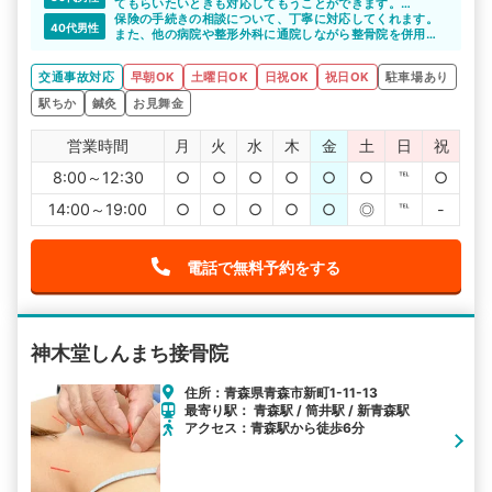
心配するような事なく、優しい施術でした。
てもらいたいときも対応してもうことができます。
近くにイオンショッピングセンターがあるので地図をみる
保険の手続きの相談について、丁寧に対応してくれます。
40代男性
のが苦手でも迷わずみつけられると思います。
また、他の病院や整形外科に通院しながら整骨院を併用し
たいという相談にも乗ってもらえるのが嬉しいですね。
交通事故による怪我の施術だけでなく、リハビリもしてく
交通事故対応
早朝OK
土曜日OK
日祝OK
祝日OK
駐車場あり
れるので、リハビリのために他への通院の手間がなくな
り、通いやすく安心できます。
駅ちか
鍼灸
お見舞金
営業時間
月
火
水
木
金
土
日
祝
8:00～12:30
○
○
○
○
○
○
℡
○
14:00～19:00
○
○
○
○
○
◎
℡
-
電話で無料予約をする
神木堂しんまち接骨院
住所：青森県青森市新町1-11-13
最寄り駅： 青森駅 / 筒井駅 / 新青森駅
アクセス：青森駅から徒歩6分