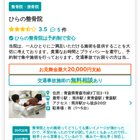
整骨院・接骨院
ひらの整骨院
3.5
5
件
ひらの整骨院は予約制で安心
当院は、一人ひとりにご満足いただける施術を提供することを大
切に考えております。貴重なお時間とプライバシーを遵守し、予
約制で集中施術を行っております。交通事故でお困りの方は当院
へお越しください。
20,000
お見舞金最大
円支給
無料相談
交通事故施術の
あり
住所：青森県青森市緑3丁目2-13
最寄り駅： 筒井駅 / 東青森駅 / 青森駅
アクセス：筒井駅から徒歩20分
駐車場：有（1〜5台）
整骨院とかの施術ってどうしても痛いイメージが強かった
20代女性
ので、不安があったのですが試してみたくもあったので行
ってみました。
朝早くから営業をしているので、痛みで一刻も早く対応し
30代男性