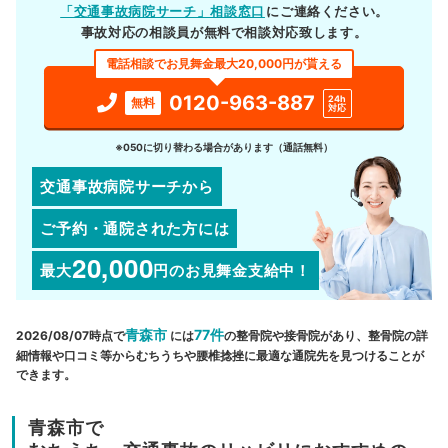
「交通事故病院サーチ」相談窓口
にご連絡ください。
事故対応の相談員が無料で相談対応致します。
電話相談でお見舞金最大20,000円が貰える
0120-963-887
24h
無料
対応
※050に切り替わる場合があります（通話無料）
交通事故病院サーチから
ご予約・通院された方には
20,000
最大
円
のお見舞金支給中！
青森市
77件
2026/08/07時点で
には
の整骨院や接骨院があり、整骨院の詳
細情報や口コミ等からむちうちや腰椎捻挫に最適な通院先を見つけることが
できます。
青森市で