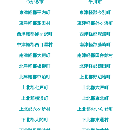
つがる市
平川市
東津軽郡平内町
東津軽郡今別町
東津軽郡蓬田村
東津軽郡外ヶ浜町
西津軽郡鰺ヶ沢町
西津軽郡深浦町
中津軽郡西目屋村
南津軽郡藤崎町
南津軽郡大鰐町
南津軽郡田舎館村
北津軽郡板柳町
北津軽郡鶴田町
北津軽郡中泊町
上北郡野辺地町
上北郡七戸町
上北郡六戸町
上北郡横浜町
上北郡東北町
上北郡六ヶ所村
上北郡おいらせ町
下北郡大間町
下北郡東通村