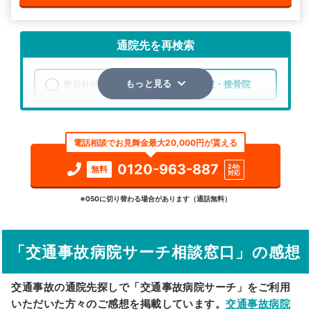
通院先を再検索
整形外科
整骨院・接骨院
もっと見る
エリア
青森県
三沢市
電話相談でお見舞金最大20,000円が貰える
検索する
0120-963-887
24h
無料
対応
詳細条件で絞り込む
※050に切り替わる場合があります（通話無料）
その他の検索方法
「交通事故病院サーチ相談窓口」の感想
駅から探す
院名から探す
交通事故の通院先探しで「交通事故病院サーチ」をご利用
いただいた方々のご感想を掲載しています。
交通事故病院