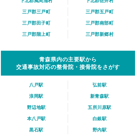
下北郡風間浦村
下北郡佐井村
三戸郡三戸町
三戸郡五戸町
三戸郡田子町
三戸郡南部町
三戸郡階上町
三戸郡新郷村
青森県内の主要駅から
交通事故対応の整骨院・接骨院をさがす
八戸駅
弘前駅
浪岡駅
新青森駅
野辺地駅
五所川原駅
本八戸駅
白銀駅
黒石駅
野内駅