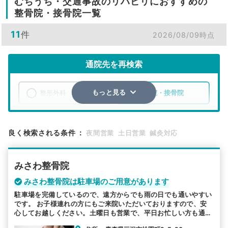
むちうち・交通事故のリハビリにおすすめの
整骨院・接骨院一覧
11
件
2026/08/09時点
通院先を再検索
整形外科
整骨院・接骨院
もっと見る
エリア
青森県
三沢市
良く検索される条件
：
夜間営業
土日営業
鍼灸対応
検索する
みさわ整骨院
詳細条件で絞り込む
みさわ整骨院は駐車場のご用意があります
駐車場を完備しているので、遠方からでも雨の日でも通いやすい
その他の検索方法
です。 お子様連れの方にもご来院いただいておりますので、安
心してお越しください。土曜日も営業で、平日お忙しい方も通い
駅から探す
院名から探す
やすい環境をご用意しています。