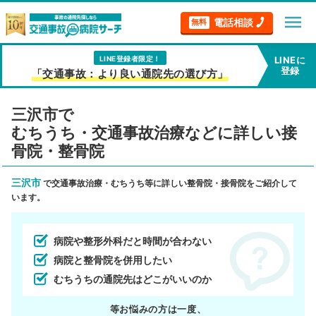
menu
電話相談
無料
LINE登録者限定！
LINEに
登録
「交通事故：より良い通院先の選び方」
三沢市で
むちうち・交通事故治療などに詳しい接
骨院・整骨院
三沢市
で交通事故治療・むちうち等に詳しい整骨院・接骨院をご紹介して
います。
病院や整形外科だと時間が合わない
病院と整骨院を併用したい
むちうちの通院先はどこがいいのか
等お悩みの方は一度、