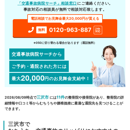
「交通事故病院サーチ」相談窓口
にご連絡ください。
事故対応の相談員が無料で相談対応致します。
電話相談でお見舞金最大20,000円が貰える
0120-963-887
24h
無料
対応
※050に切り替わる場合があります（通話無料）
交通事故病院サーチから
ご予約・通院された方には
20,000
最大
円
のお見舞金支給中！
三沢市
11件
2026/08/09時点で
には
の整骨院や接骨院があり、整骨院の詳
細情報や口コミ等からむちうちや腰椎捻挫に最適な通院先を見つけることが
できます。
三沢市で