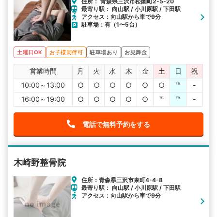
住所： 青森県三沢市松園町2-5-20
最寄り駅： 向山駅 / 小川原駅 / 下田駅
アクセス：向山駅から車で9分
駐車場：有（1〜5台）
土曜日OK
お子様同伴可
駐車場あり
お見舞金
営業時間
月
火
水
木
金
土
日
祝
10:00～13:00
○
○
○
○
○
○
℡
-
16:00～19:00
○
○
○
○
○
℡
℡
-
電話で無料予約をする
木崎野整骨院
住所：青森県三沢市東町4-4-8
最寄り駅： 向山駅 / 小川原駅 / 下田駅
アクセス：向山駅から車で9分