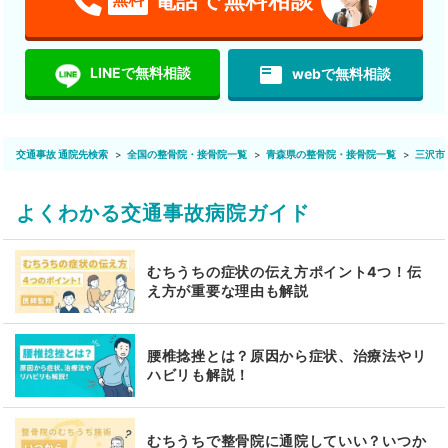
featured_play_list
LINEで無料相談
webで無料相談
交通事故 通院先検索
全国の整骨院・接骨院一覧
青森県の整骨院・接骨院一覧
三沢市
よくわかる交通事故病院ガイド
むちうちの症状の伝え方ポイント4つ！伝
え方が重要な理由も解説
腰椎捻挫とは？原因から症状、治療法やリ
ハビリも解説！
むちうちで整骨院に通院していい？いつか