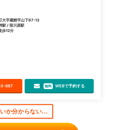
大字蔵館字山下67-13
鰐駅 / 宿川原駅
歩12分
63-887
WEBで予約する
無料
か分からない...