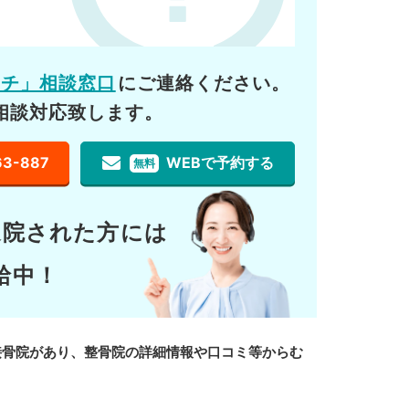
ーチ」相談窓口
にご連絡ください。
相談対応致します。
63-887
WEBで予約する
無料
通院された方には
給中！
接骨院があり、整骨院の詳細情報や口コミ等からむ