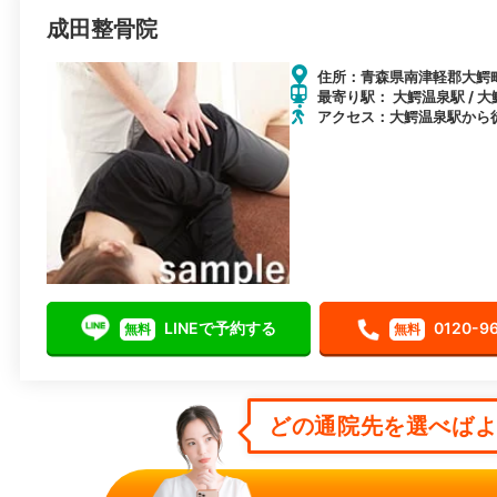
成田整骨院
住所：青森県南津軽郡大鰐町
最寄り駅： 大鰐温泉駅 / 大
アクセス：大鰐温泉駅から徒
LINEで予約する
0120-9
無料
無料
どの通院先を選べばよい