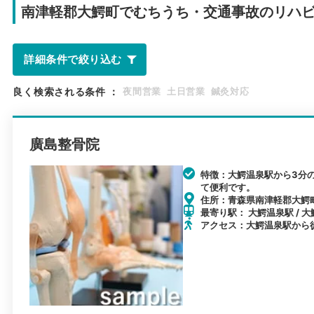
南津軽郡大鰐町で
むちうち・交通事故のリハ
詳細条件で絞り込む
良く検索される条件
：
夜間営業
土日営業
鍼灸対応
廣島整骨院
特徴：大鰐温泉駅から3分
て便利です。
住所：青森県南津軽郡大鰐町大
最寄り駅： 大鰐温泉駅 / 大
アクセス：大鰐温泉駅から