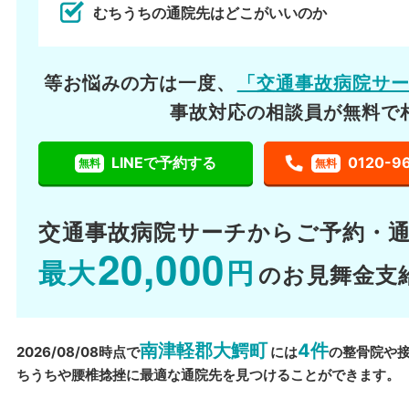
むちうちの通院先はどこがいいのか
等お悩みの方は一度、
「交通事故病院サ
事故対応の相談員が無料で
LINEで予約する
0120-9
無料
無料
交通事故病院サーチから
ご予約・
20,000
最大
円
のお見舞金支
南津軽郡大鰐町
4件
2026/08/08時点で
には
の整骨院や
ちうちや腰椎捻挫に最適な通院先を見つけることができます。