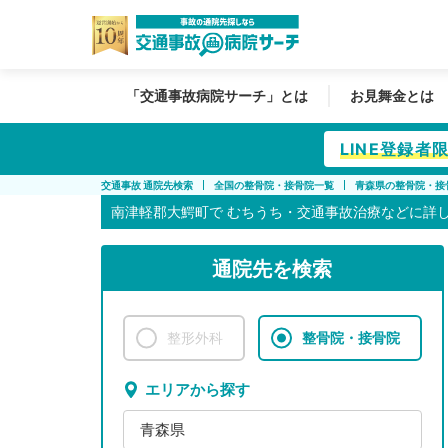
「交通事故病院サーチ」とは
お見舞金とは
LINE登録
交通事故 通院先検索
全国の整骨院・接骨院一覧
青森県の整骨院・接
南津軽郡大鰐町で
むちうち・交通事故治療などに詳
通院先を検索
整形外科
整骨院・接骨院
エリアから探す
青森県