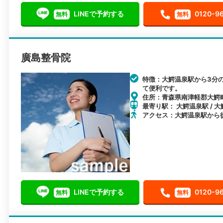
LINEで予約する
0120-9
無料
無料
廣島整骨院
特徴：大鰐温泉駅から3分
て便利です。
住所：青森県南津軽郡大鰐町
最寄り駅： 大鰐温泉駅 / 大
アクセス：大鰐温泉駅から
LINEで予約する
0120-9
無料
無料