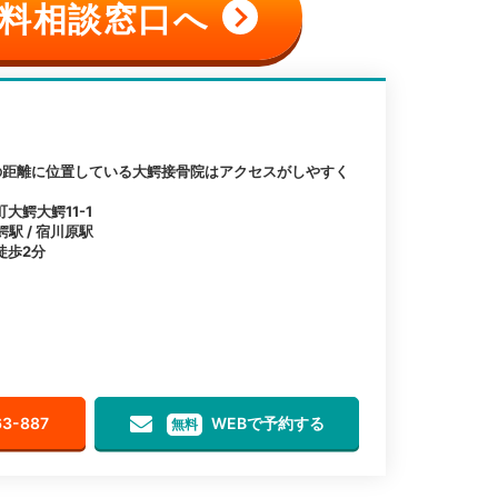
料相談窓口へ
の距離に位置している大鰐接骨院はアクセスがしやすく
大鰐大鰐11-1
鰐駅 / 宿川原駅
徒歩2分
63-887
WEBで予約する
無料