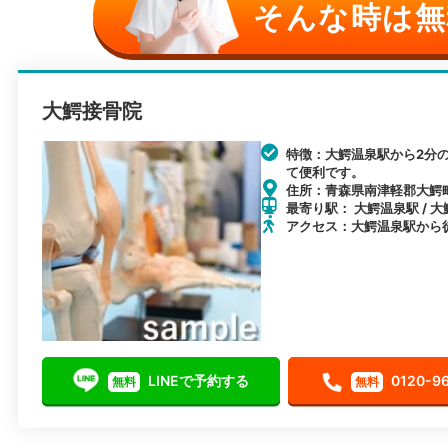
そんな時は無
大鰐接骨院
特徴：大鰐温泉駅から2分
て便利です。
住所：青森県南津軽郡大鰐町
最寄り駅： 大鰐温泉駅 / 大
アクセス：大鰐温泉駅から
LINEで予約する
0120-9
無料
無料