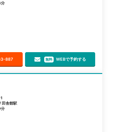
3分
63-887
WEBで予約する
無料
1
/ 田舎館駅
9分