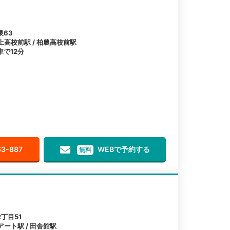
泉63
上高校前駅 / 柏農高校前駅
で12分
63-887
WEBで予約する
無料
丁目51
アート駅 / 田舎館駅