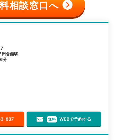
料相談窓口へ
7
/ 田舎館駅
6分
63-887
WEBで予約する
無料