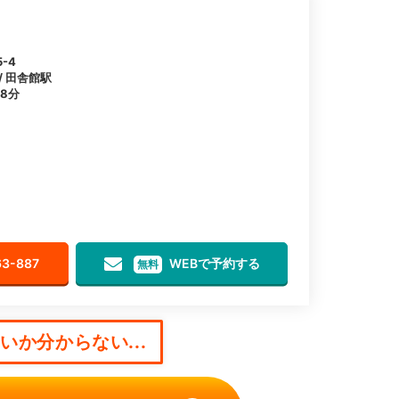
-4
/ 田舎館駅
8分
63-887
WEBで予約する
無料
か分からない...