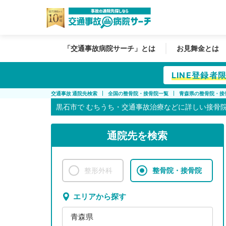
「交通事故病院サーチ」とは
お見舞金とは
LINE登録
交通事故 通院先検索
全国の整骨院・接骨院一覧
青森県の整骨院・接
黒石市で
むちうち・交通事故治療などに詳しい接骨
通院先を検索
整形外科
整骨院・接骨院
エリアから探す
青森県