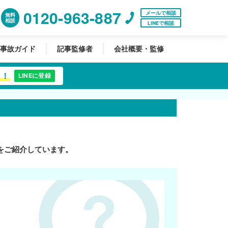
0120-963-887
メールで相談
無料
相談
LINEで相談
事故ガイド
記事監修者
会社概要・監修
中！
LINEに登録
をご紹介しています。