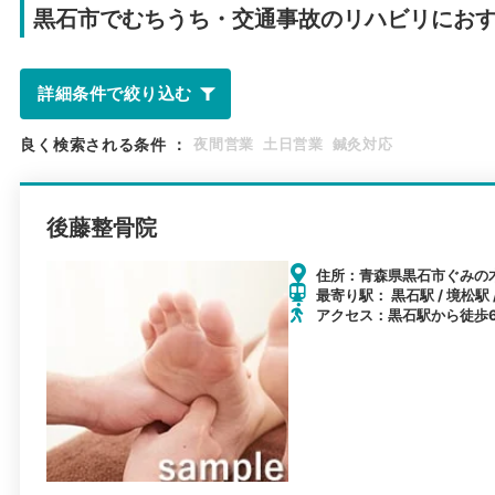
黒石市で
むちうち・交通事故のリハビリにお
詳細条件で絞り込む
良く検索される条件
：
夜間営業
土日営業
鍼灸対応
後藤整骨院
住所：青森県黒石市ぐみの木
最寄り駅： 黒石駅 / 境松駅 
アクセス：黒石駅から徒歩