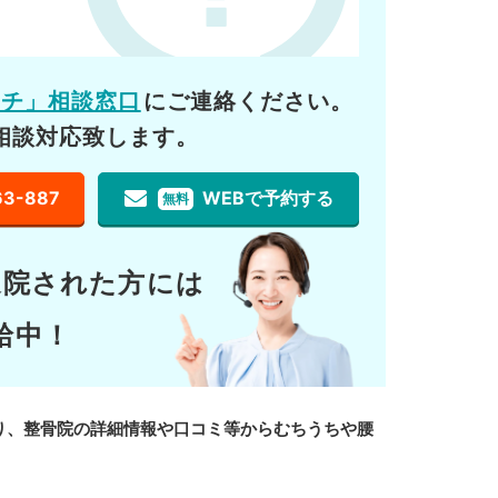
ーチ」相談窓口
にご連絡ください。
相談対応致します。
63-887
WEBで予約する
無料
通院された方には
給中！
り、整骨院の詳細情報や口コミ等からむちうちや腰