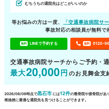
むちうちの通院先はどこがいいのか
等お悩みの方は一度、
「交通事故病院サ
事故対応の相談員が無料で
LINEで予約する
0120-9
無料
無料
交通事故病院サーチから
ご予約・
20,000
最大
円
のお見舞金支
黒石市
12件
2026/08/08時点で
には
の整骨院や接骨院があ
椎捻挫に最適な通院先を見つけることができます。