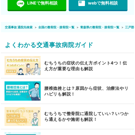
featured_play_list
LINEで無料相談
webで無料相談
交通事故 通院先検索
全国の整骨院・接骨院一覧
青森県の整骨院・接骨院一覧
三戸郡
よくわかる交通事故病院ガイド
むちうちの症状の伝え方ポイント4つ！伝
え方が重要な理由も解説
腰椎捻挫とは？原因から症状、治療法やリ
ハビリも解説！
むちうちで整骨院に通院していい？いつか
ら通えるかや施術も解説！