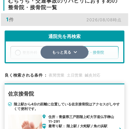
むちうち・交通事故のリハビリにおすすめの
整骨院・接骨院一覧
1
件
2026/08/08時点
通院先を再検索
整形外科
整骨院・接骨院
もっと見る
エリア
青森県
三戸郡階上町
良く検索される条件
：
夜間営業
土日営業
鍼灸対応
検索する
佐京接骨院
詳細条件で絞り込む
階上駅から4分の距離に位置している佐京接骨院はアクセスがしやす
くて便利です。
その他の検索方法
住所：青森県三戸郡階上町大字道仏字榊山
駅から探す
院名から探す
11-291
最寄り駅： 階上駅 / 大蛇駅 / 角の浜駅