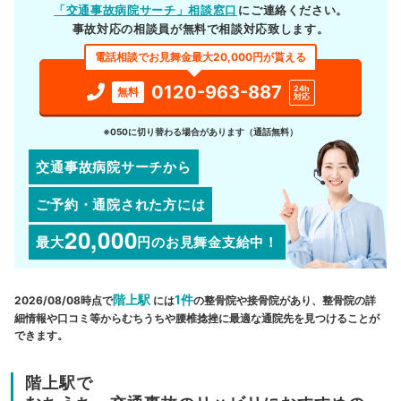
「交通事故病院サーチ」相談窓口
にご連絡ください。
事故対応の相談員が無料で相談対応致します。
電話相談でお見舞金最大20,000円が貰える
0120-963-887
24h
無料
対応
※050に切り替わる場合があります（通話無料）
交通事故病院サーチから
ご予約・通院された方には
20,000
最大
円
のお見舞金支給中！
階上駅
1件
2026/08/08時点で
には
の整骨院や接骨院があり、整骨院の詳
細情報や口コミ等からむちうちや腰椎捻挫に最適な通院先を見つけることが
できます。
階上駅で