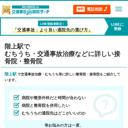
menu
電話相談
無料
LINE登録者限定！
LINEに
登録
「交通事故：より良い通院先の選び方」
階上駅で
むちうち・交通事故治療などに詳しい接
骨院・整骨院
階上駅
で交通事故治療・むちうち等に詳しい整骨院・接骨院をご紹介して
います。
病院や整形外科だと時間が合わない
病院と整骨院を併用したい
むちうちの通院先はどこがいいのか
等お悩みの方は一度、