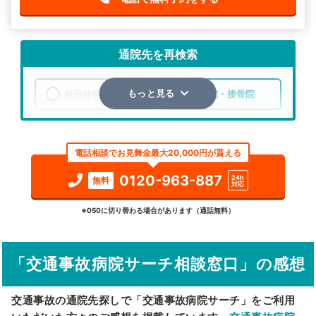
通院先を再検索
整形外科
整骨院・接骨院
もっと見る
エリア
青森県
三戸郡階上町
電話相談でお見舞金最大20,000円が貰える
検索する
0120-963-887
24h
無料
対応
詳細条件で絞り込む
※050に切り替わる場合があります（通話無料）
その他の検索方法
「交通事故病院サーチ相談窓口」の感想
駅から探す
院名から探す
交通事故の通院先探しで「交通事故病院サーチ」をご利用