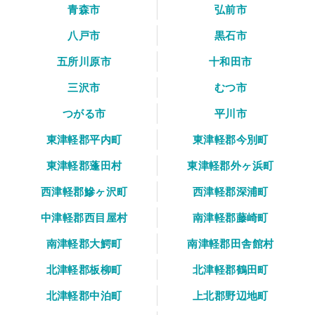
青森市
弘前市
八戸市
黒石市
五所川原市
十和田市
三沢市
むつ市
つがる市
平川市
東津軽郡平内町
東津軽郡今別町
東津軽郡蓬田村
東津軽郡外ヶ浜町
西津軽郡鰺ヶ沢町
西津軽郡深浦町
中津軽郡西目屋村
南津軽郡藤崎町
南津軽郡大鰐町
南津軽郡田舎館村
北津軽郡板柳町
北津軽郡鶴田町
北津軽郡中泊町
上北郡野辺地町