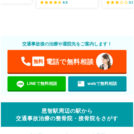
4.5
3.0
交通事故後の治療や通院先をご案内します！
電話で無料相談
無料
featured_play_list
LINEで無料相談
webで無料相談
恩智駅周辺の駅から
交通事故治療の整骨院・接骨院をさがす