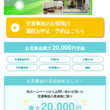
交通事故のお怪我の
通院お申込・予約はこちら
20,000
お見舞金最大
円支給
交通事故対応
早朝OK
土曜日OK
予約優先制
駐車場あり
鍼灸
お見舞金の支給始めました！
当ホームページからお問い合わせ頂いた
交通事故の患者様に限り
20,000
最大
円