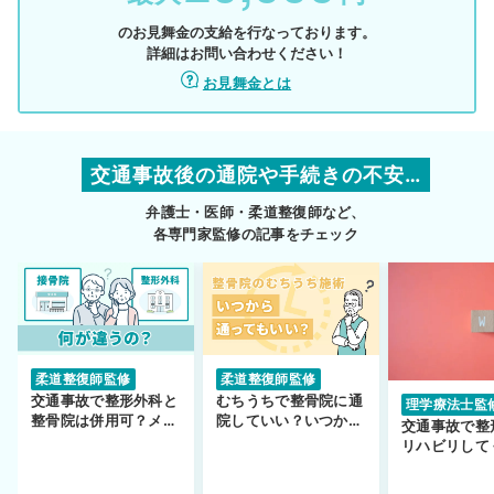
のお見舞金の支給を行なっております。
詳細はお問い合わせください！
お見舞金とは
交通事故後の通院や手続きの不安…
弁護士・医師・柔道整復師など、
各専門家監修の記事をチェック
柔道整復師監修
柔道整復師監修
交通事故で整形外科と
むちうちで整骨院に通
理学療法士監
整骨院は併用可？メリ
院していい？いつから
交通事故で整
ットや注意点を解説
通えるかや施術も解
リハビリして
説！
い…転院する