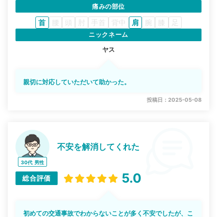
痛みの部位
首
腰
頭
肘
手首
背中
肩
腕
膝
足
ニックネーム
ヤス
親切に対応していただいて助かった。
投稿日：2025-05-08
不安を解消してくれた
30代
男性
5.0
総合評価
初めての交通事故でわからないことが多く不安でしたが、こ