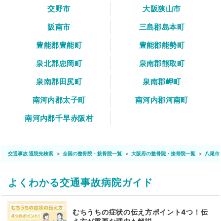
交野市
大阪狭山市
阪南市
三島郡島本町
豊能郡豊能町
豊能郡能勢町
泉北郡忠岡町
泉南郡熊取町
泉南郡田尻町
泉南郡岬町
南河内郡太子町
南河内郡河南町
南河内郡千早赤阪村
交通事故 通院先検索
全国の整骨院・接骨院一覧
大阪府の整骨院・接骨院一覧
八尾市
よくわかる交通事故病院ガイド
むちうちの症状の伝え方ポイント4つ！伝