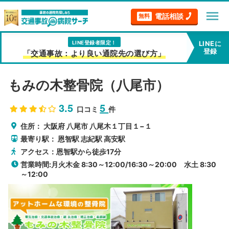
menu
電話相談
無料
LINE登録者限定！
LINEに
登録
「交通事故：より良い通院先の選び方」
もみの木整骨院（八尾市）
3.5
5
口コミ
件
住所：
大阪府
八尾市
八尾木１丁目１−１
最寄り駅：
恩智駅
志紀駅
高安駅
アクセス：恩智駅から徒歩17分
営業時間:月火木金 8:30～12:00/16:30～20:00 水土 8:30
～12:00