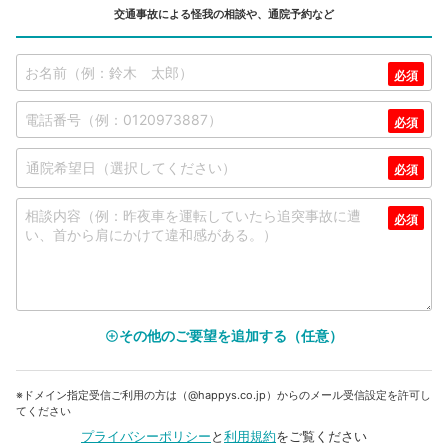
交通事故による怪我の相談や、通院予約など
その他のご要望を追加する（任意）
add_circle_outline
※ドメイン指定受信ご利用の方は（@happys.co.jp）からのメール受信設定を許可し
てください
プライバシーポリシー
と
利用規約
をご覧ください