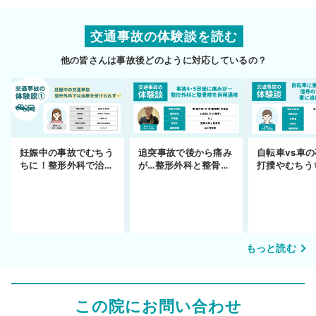
交通事故の体験談を読む
他の皆さんは事故後どのように対応しているの？
妊娠中の事故でむちう
追突事故で後から痛み
自転車vs車
ちに！整形外科で治療
が…整形外科と整骨院
打撲やむちう
できず
の併用通院〜示談まで
を進めるまで
もっと読む
この院にお問い合わせ