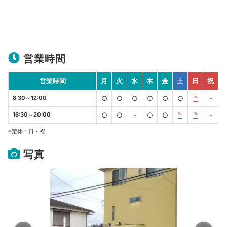
営業時間
営業時間
月
火
水
木
金
土
日
祝
8:30～12:00
○
○
○
○
○
○
℡
-
16:30～20:00
○
○
-
○
○
℡
℡
-
※定休：日・祝
写真