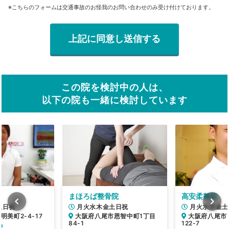
※こちらのフォームは交通事故のお怪我のお問い合わせのみ受け付けております。
この院を検討中の人は、
以下の院も一緒に検討しています
まほろば整骨院
高安柔整院
土日祝
月火水木金土日祝
月火水木金土
美町2-4-17
大阪府八尾市恩智中町1丁目
大阪府八尾市
84-1
122-7
0