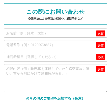
この院にお問い合わせ
交通事故による怪我の相談や、通院予約など
その他のご要望を追加する（任意）
add_circle_outline