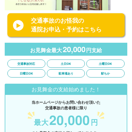
交通事故のお怪我の
通院お申込・予約はこちら
20,000
お見舞金最大
円支給
交通事故対応
土日OK
土曜日OK
日曜日OK
駐車場あり
駅ちか
お見舞金の支給始めました！
当ホームページからお問い合わせ頂いた
交通事故の患者様に限り
20,000
最大
円