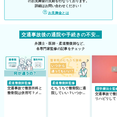
のお見舞金の支給を行なっております。
詳細はお問い合わせください！
お見舞金とは
交通事故後の通院や手続きの不安…
弁護士・医師・柔道整復師など、
各専門家監修の記事をチェック
柔道整復師監修
柔道整復師監修
交通事故で整形外科と
むちうちで整骨院に通
理学療法士監
整骨院は併用可？メリ
院していい？いつから
交通事故で整
ットや注意点を解説
通えるかや施術も解
リハビリして
説！
い…転院する