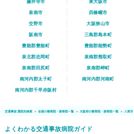
藤井寺市
東大阪市
泉南市
四條畷市
交野市
大阪狭山市
阪南市
三島郡島本町
豊能郡豊能町
豊能郡能勢町
泉北郡忠岡町
泉南郡熊取町
泉南郡田尻町
泉南郡岬町
南河内郡太子町
南河内郡河南町
南河内郡千早赤阪村
交通事故 通院先検索
全国の整骨院・接骨院一覧
大阪府の整骨院・接骨院一覧
八尾市
よくわかる交通事故病院ガイド