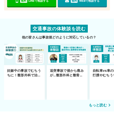
無料
LINEで相談する
無料
WEBで相談する
交通事故の体験談を読む
他の皆さんは事故後どのように対応しているの？
妊娠中の事故でむちう
追突事故で後から痛み
自転車vs車
ちに！整形外科で治療
が…整形外科と整骨院
打撲やむちう
できず
の併用通院〜示談まで
を進めるまで
もっと読む