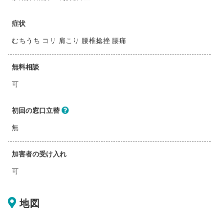
症状
むちうち コリ 肩こり 腰椎捻挫 腰痛
無料相談
可
初回の窓口立替
無
加害者の受け入れ
可
地図