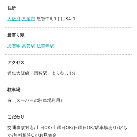
住所
大阪府
八尾市
恩智中町1丁目84-1
最寄り駅
恩智駅
高安駅
法善寺駅
アクセス
近鉄大阪線「恩智駅」より徒歩1分
駐車場
有（スーパーの駐車場利用）
こだわり
交通事故対応/土日OK/土曜日OK/日曜日OK/駐車場あり/駅ち
か/無料相談OK/お見舞金