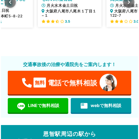
ード院
月火水木金土日祝
月火水木金土
土日祝
大阪府八尾市八尾木１丁目１
大阪府八尾市
−１
122-7
町5-8-22
3.5
3.0
5
交通事故後の治療や通院先をご案内します！
電話で無料相談
無料
featured_play_list
LINEで無料相談
webで無料相談
恩智駅周辺の駅から