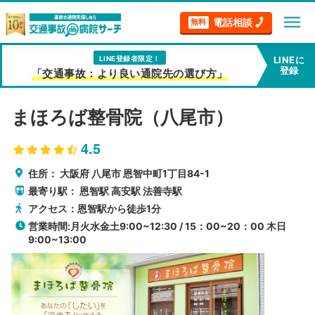
menu
電話相談
無料
LINE登録者限定！
LINEに
登録
「交通事故：より良い通院先の選び方」
まほろば整骨院（八尾市）
4.5
住所：
大阪府
八尾市
恩智中町1丁目84-1
最寄り駅：
恩智駅
高安駅
法善寺駅
アクセス：恩智駅から徒歩1分
営業時間:月火水金土9:00~12:30 / 15：00~20：00 木日
9:00~13:00