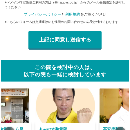
※ドメイン指定受信ご利用の方は（@happys.co.jp）からのメール受信設定を許可し
てください
プライバシーポリシー
と
利用規約
をご覧ください
※こちらのフォームは交通事故のお怪我のお問い合わせのみ受け付けております。
この院を検討中の人は、
以下の院も一緒に検討しています
整骨院 八尾
もみの木整骨院
高安柔整院