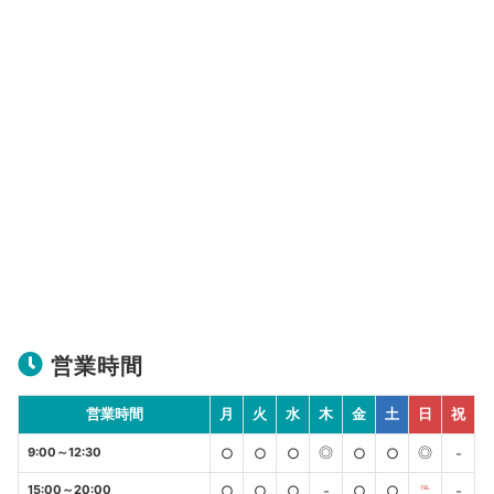
営業時間
営業時間
月
火
水
木
金
土
日
祝
◎
◎
9:00～12:30
○
○
○
○
○
-
15:00～20:00
○
○
○
-
○
○
℡
-