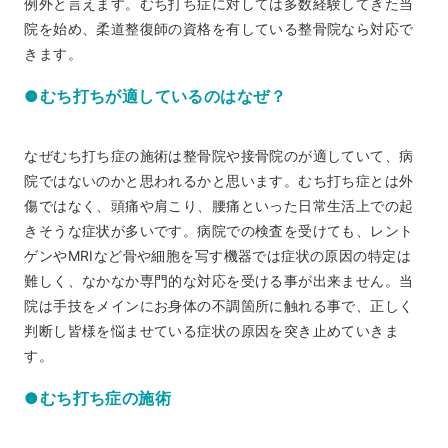
例外と言えます。むち打ち症に対しては多数経験してきた当
院を始め、柔道整復師の資格を有している整骨院なら対応で
きます。
●むち打ちが適しているのはなぜ？
なぜむち打ち症の施術は整骨院や接骨院のが適していて、病
院ではないのかと思われるかと思います。むち打ち症とは外
傷ではなく、頭痛や肩こり、腰痛といった日常生活上での起
きそうな症状が多いです。病院での検査を受けても、レント
ゲンやMRIなど骨や細胞を写す機器では症状の原因の特定は
難しく、なかなか専門的な対応を受ける事が出来ません。当
院は手技をメインにお身体の不調箇所に触れる事で、正しく
判断し皆様を悩ませている症状の原因を突き止めていきま
す。
●むち打ち症の施術