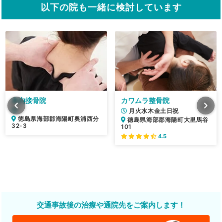
以下の院も一緒に検討しています
木内接骨院
カワムラ整骨院
月火水木金土日祝
徳島県海部郡海陽町奥浦西分
徳島県海部郡海陽町大里馬谷
32-3
101
4.5
交通事故後の治療や通院先をご案内します！