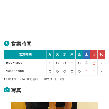
営業時間
営業時間
月
火
水
木
金
土
日
祝
◎
9:00〜12:00
○
○
○
○
○
℡
-
15:00〜17:00
○
○
○
○
○
℡
℡
-
◉土曜は9:00～14:00 ※定休日…土曜午後、日、祝日
写真