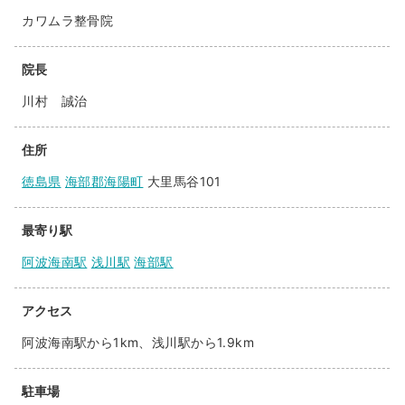
カワムラ整骨院
院長
川村 誠治
住所
徳島県
海部郡海陽町
大里馬谷101
最寄り駅
阿波海南駅
浅川駅
海部駅
アクセス
阿波海南駅から1km、浅川駅から1.9km
駐車場