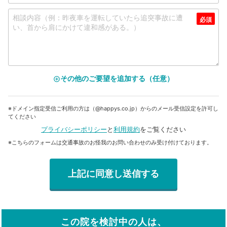
その他のご要望を追加する（任意）
add_circle_outline
※ドメイン指定受信ご利用の方は（@happys.co.jp）からのメール受信設定を許可し
てください
プライバシーポリシー
と
利用規約
をご覧ください
※こちらのフォームは交通事故のお怪我のお問い合わせのみ受け付けております。
この院を検討中の人は、