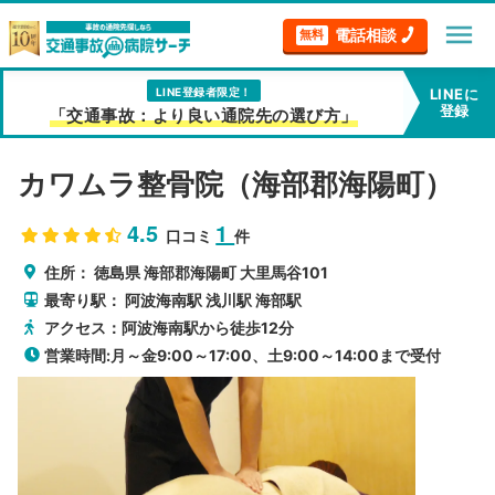
menu
電話相談
無料
LINE登録者限定！
LINEに
登録
「交通事故：より良い通院先の選び方」
カワムラ整骨院（海部郡海陽町）
4.5
1
口コミ
件
住所：
徳島県
海部郡海陽町
大里馬谷101
最寄り駅：
阿波海南駅
浅川駅
海部駅
アクセス：阿波海南駅から徒歩12分
営業時間:月～金9:00～17:00、土9:00～14:00まで受付