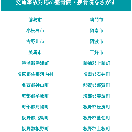
交通事故対応の整骨院・接骨院をさがす
徳島市
鳴門市
小松島市
阿南市
吉野川市
阿波市
美馬市
三好市
勝浦郡勝浦町
勝浦郡上勝町
名東郡佐那河内村
名西郡石井町
名西郡神山町
那賀郡那賀町
海部郡牟岐町
海部郡美波町
海部郡海陽町
板野郡松茂町
板野郡北島町
板野郡藍住町
板野郡板野町
板野郡上板町