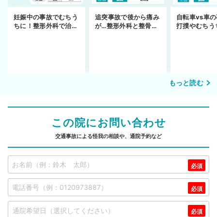
妊娠中の事故でむちう
追突事故で後から痛み
自転車vs車
ちに！整形外科で治療
が…整形外科と整骨院
打撲やむちう
できず
の併用通院〜示談まで
を進めるまで
もっと読む
この院にお問い合わせ
交通事故による怪我の相談や、通院予約など