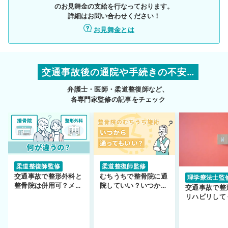
のお見舞金の支給を行なっております。
詳細はお問い合わせください！
お見舞金とは
交通事故後の通院や手続きの不安…
弁護士・医師・柔道整復師など、
各専門家監修の記事をチェック
柔道整復師監修
柔道整復師監修
交通事故で整形外科と
むちうちで整骨院に通
理学療法士監
整骨院は併用可？メリ
院していい？いつから
交通事故で整
ットや注意点を解説
通えるかや施術も解
リハビリして
説！
い…転院する