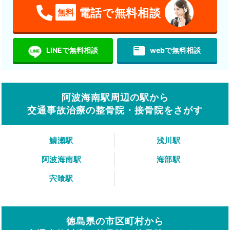
電話で無料相談
無料
featured_play_list
LINEで無料相談
webで無料相談
阿波海南駅周辺の駅から
交通事故治療の整骨院・接骨院をさがす
鯖瀬駅
浅川駅
阿波海南駅
海部駅
宍喰駅
徳島県の市区町村から