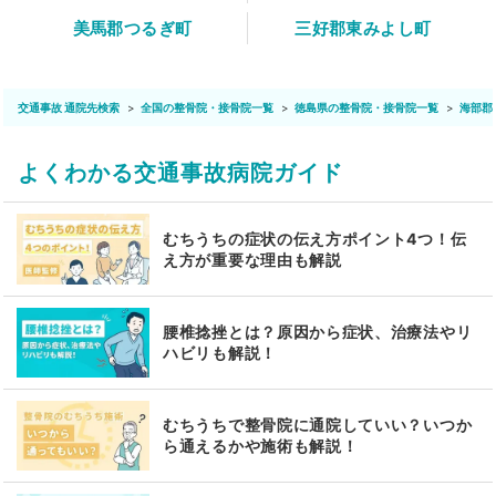
美馬郡つるぎ町
三好郡東みよし町
交通事故 通院先検索
全国の整骨院・接骨院一覧
徳島県の整骨院・接骨院一覧
海部郡
よくわかる交通事故病院ガイド
むちうちの症状の伝え方ポイント4つ！伝
え方が重要な理由も解説
腰椎捻挫とは？原因から症状、治療法やリ
ハビリも解説！
むちうちで整骨院に通院していい？いつか
ら通えるかや施術も解説！