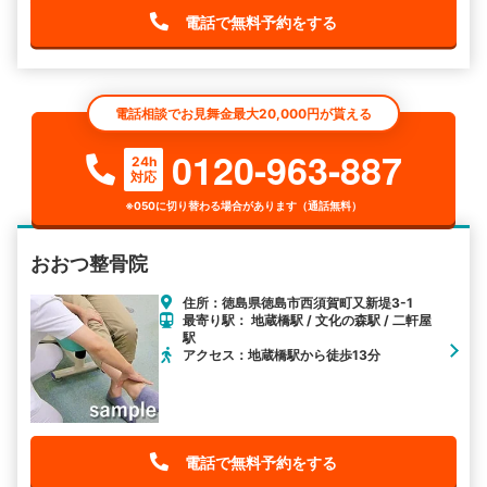
電話で無料予約をする
電話相談でお見舞金最大20,000円が貰える
0120-963-887
24h
対応
※050に切り替わる場合があります（通話無料）
おおつ整骨院
住所：徳島県徳島市西須賀町又新堤3-1
最寄り駅： 地蔵橋駅 / 文化の森駅 / 二軒屋
駅
アクセス：地蔵橋駅から徒歩13分
電話で無料予約をする