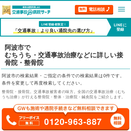
menu
電話相談
無料
LINE登録者限定！
LINEに
登録
「交通事故：より良い通院先の選び方」
阿波市で
むちうち・交通事故治療などに詳しい接
骨院・整骨院
阿波市の検索結果・ご指定の条件での検索結果は0件です。
条件を変更して再度検索してください。
整骨院・接骨院。交通事故被害者の味方。全国の交通事故治療（むち
うち治療）が行える整骨院・整体・治療院・鍼灸院をご紹介します。
0120-963-887