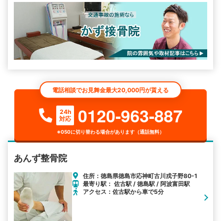
電話相談でお見舞金最大20,000円が貰える
0120-963-887
24h
対応
※050に切り替わる場合があります（通話無料）
あんず整骨院
住所：徳島県徳島市応神町古川戎子野80-1
最寄り駅： 佐古駅 / 徳島駅 / 阿波富田駅
アクセス：佐古駅から車で5分