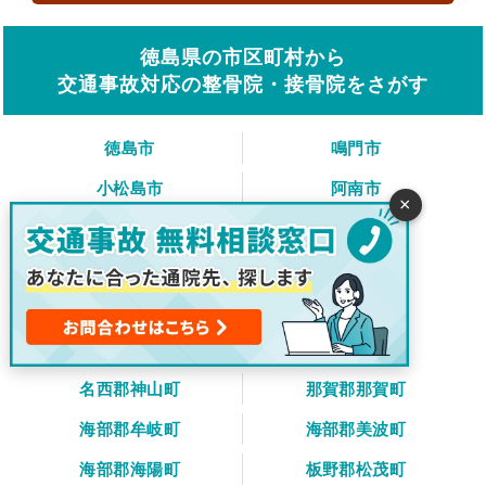
徳島県の市区町村から
交通事故対応の整骨院・接骨院をさがす
徳島市
鳴門市
小松島市
阿南市
×
吉野川市
阿波市
美馬市
三好市
勝浦郡勝浦町
勝浦郡上勝町
名東郡佐那河内村
名西郡石井町
名西郡神山町
那賀郡那賀町
海部郡牟岐町
海部郡美波町
海部郡海陽町
板野郡松茂町