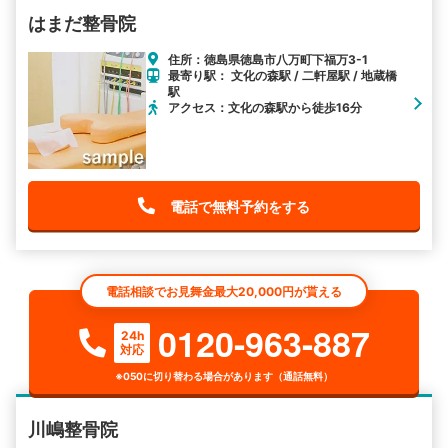
はまだ整骨院
住所：徳島県徳島市八万町下福万3-1
最寄り駅： 文化の森駅 / 二軒屋駅 / 地蔵橋
駅
アクセス：文化の森駅から徒歩16分
電話で無料予約をする
電話相談でお見舞金最大20,000円が貰える
0120-963-887
24h
対応
※050に切り替わる場合があります（通話無料）
川嶋整骨院