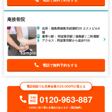
庵接骨院
住所：徳島県徳島市紺屋町25 エストビル3
階
最寄り駅： 阿波富田駅 / 徳島駅 / 二軒屋駅
アクセス：阿波富田駅から徒歩11分
電話で無料予約をする
電話相談でお見舞金最大20,000円が貰える
0120-963-887
24h
対応
※050に切り替わる場合があります（通話無料）