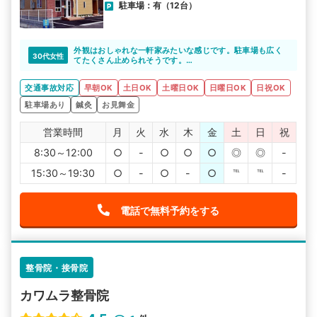
駐車場：有（12台）
外観はおしゃれな一軒家みたいな感じです。駐車場も広く
30代女性
てたくさん止められそうです。
先生と何気ない会話をしながら施術で癒されてます。
とても明るい先生で、とても話やすいです。その日の身体
交通事故対応
早朝OK
土日OK
土曜日OK
日曜日OK
日祝OK
の状態に合わせて施術内容を考えてくれるので、安心して
お任せできます。
駐車場あり
鍼灸
お見舞金
営業時間
月
火
水
木
金
土
日
祝
8:30～12:00
○
-
○
○
○
◎
◎
-
15:30～19:30
○
-
○
-
○
℡
℡
-
電話で無料予約をする
整骨院・接骨院
カワムラ整骨院