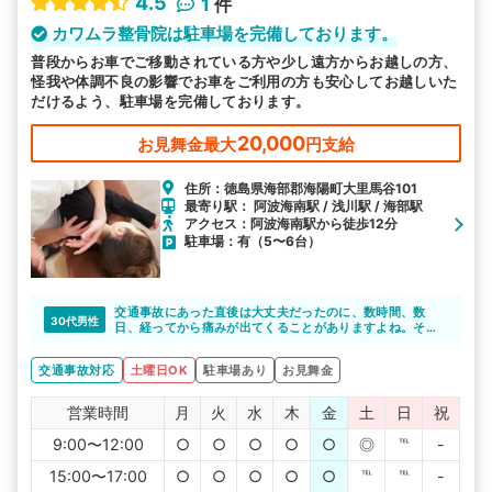
4.5
1
件
カワムラ整骨院は駐車場を完備しております。
普段からお車でご移動されている方や少し遠方からお越しの方、
怪我や体調不良の影響でお車をご利用の方も安心してお越しいた
だけるよう、駐車場を完備しております。
20,000
お見舞金最大
円支給
住所：徳島県海部郡海陽町大里馬谷101
最寄り駅： 阿波海南駅 / 浅川駅 / 海部駅
アクセス：阿波海南駅から徒歩12分
駐車場：有（5〜6台）
交通事故にあった直後は大丈夫だったのに、数時間、数
30代男性
日、経ってから痛みが出てくることがありますよね。そん
なときに近くに診てくれる通院先がないと、本当に困って
しまいますよね。行けるところも限りがありますが、カワ
交通事故対応
土曜日OK
駐車場あり
お見舞金
ムラ整骨院なら交通事故による怪我の対応をしてくれるの
で、心強いですよね。
営業時間
月
火
水
木
金
土
日
祝
9:00〜12:00
○
○
○
○
○
◎
℡
-
15:00〜17:00
○
○
○
○
○
℡
℡
-