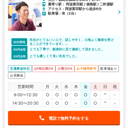
最寄り駅： 阿波富田駅 / 徳島駅 / 二軒屋駅
アクセス：阿波富田駅から徒歩6分
駐車場：有（2台）
先生がとてもいい人で、話しやすく、心地よく施術を受け
20代男性
ることができています。
院内も綺麗で清潔感が保たれていて、通っていて気持ちい
とても丁寧で、献身的に見て施術して頂きました。
30代女性
い整骨院です。
とても優しくて良い先生でした。
30代女性
交通事故対応
20時以降OK
土曜日OK
お子様同伴可
駐車場あり
お見舞金
営業時間
月
火
水
木
金
土
日
祝
9:00〜12:30
○
○
○
○
○
○
℡
-
14:30〜20:30
○
○
○
-
○
○
℡
-
電話で無料予約をする