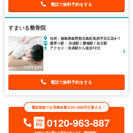
電話で無料予約をする
すまいる整骨院
住所：徳島県板野郡北島町高房字百広花4-1
最寄り駅： 吉成駅 / 勝瑞駅 / 佐古駅
アクセス：吉成駅から徒歩12分
電話で無料予約をする
電話相談でお見舞金最大20,000円が貰える
0120-963-887
24h
対応
※050に切り替わる場合があります（通話無料）