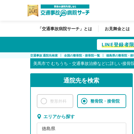
「交通事故病院サーチ」とは
お見舞金とは
LINE登録
交通事故 通院先検索
全国の整骨院・接骨院一覧
徳島県の整骨院・接
美馬市で
むちうち・交通事故治療などに詳しい接骨
通院先を検索
整形外科
整骨院・接骨院
エリアから探す
徳島県