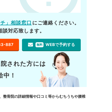
ーチ」相談窓口
にご連絡ください。
相談対応致します。
63-887
WEBで予約する
無料
通院された方には
給中！
、整骨院の詳細情報や口コミ等からむちうちや腰椎