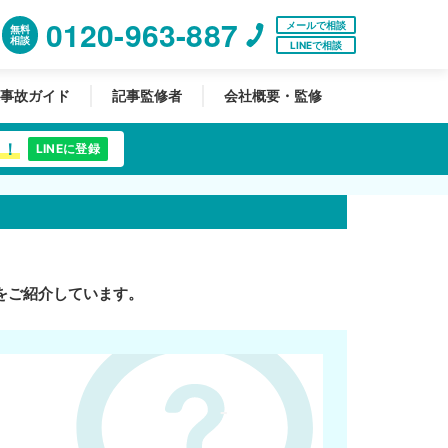
0120-963-887
メールで相談
無料
相談
LINEで相談
事故ガイド
記事監修者
会社概要・監修
中！
LINEに登録
をご紹介しています。