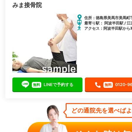
みま接骨院
住所：徳島県美馬市美馬町字
最寄り駅： 阿波半田駅 / 江
アクセス：阿波半田駅から
LINEで予約する
0120-9
無料
無料
どの通院先を選べばよい