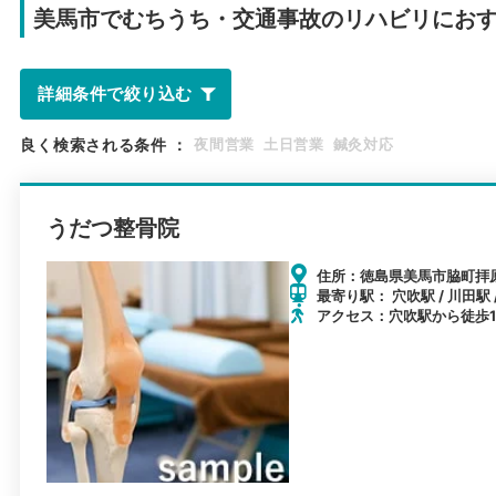
美馬市で
むちうち・交通事故のリハビリにお
詳細条件で絞り込む
良く検索される条件
：
夜間営業
土日営業
鍼灸対応
うだつ整骨院
住所：徳島県美馬市脇町拝原1
最寄り駅： 穴吹駅 / 川田駅 
アクセス：穴吹駅から徒歩1