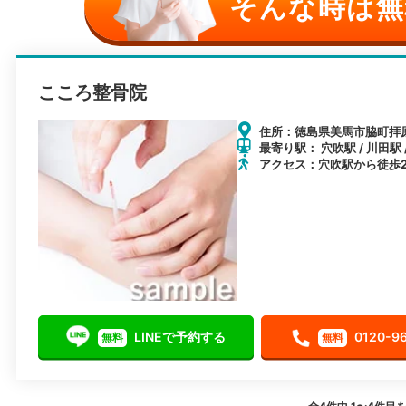
そんな時は無
こころ整骨院
住所：徳島県美馬市脇町拝原2
最寄り駅： 穴吹駅 / 川田駅
アクセス：穴吹駅から徒歩2
LINEで予約する
0120-9
無料
無料