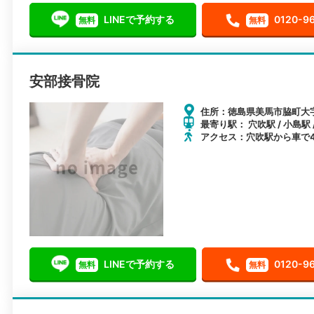
LINEで予約する
0120-9
無料
無料
安部接骨院
住所：徳島県美馬市脇町大字
最寄り駅： 穴吹駅 / 小島駅 
アクセス：穴吹駅から車で
LINEで予約する
0120-9
無料
無料