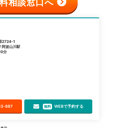
料相談窓口へ
724-1
 / 阿波山川駅
0分
63-887
WEBで予約する
無料