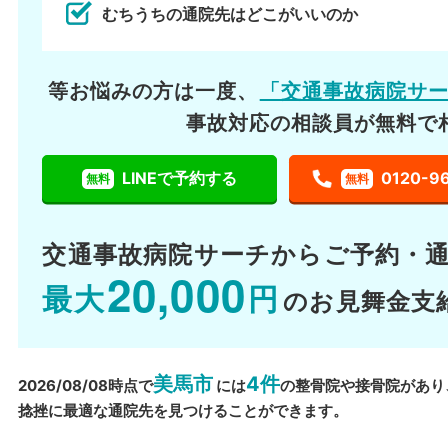
むちうちの通院先はどこがいいのか
等お悩みの方は一度、
「交通事故病院サ
事故対応の相談員が無料で
LINEで予約する
0120-9
無料
無料
交通事故病院サーチから
ご予約・
20,000
最大
円
のお見舞金支
美馬市
4件
2026/08/08時点で
には
の整骨院や接骨院があり
捻挫に最適な通院先を見つけることができます。