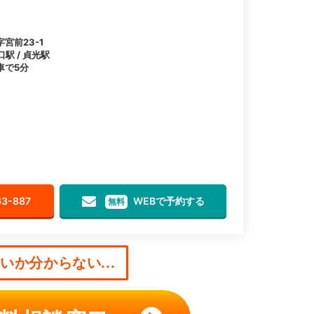
宮前23-1
口駅 / 貞光駅
車で5分
63-887
WEBで予約する
無料
か分からない...