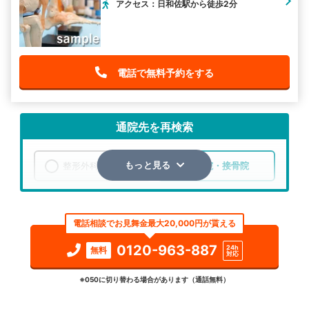
アクセス：日和佐駅から徒歩2分
電話で無料予約をする
通院先を再検索
整形外科
整骨院・接骨院
もっと見る
エリア
徳島県
海部郡美波町
電話相談でお見舞金最大20,000円が貰える
検索する
0120-963-887
24h
無料
対応
詳細条件で絞り込む
※050に切り替わる場合があります（通話無料）
その他の検索方法