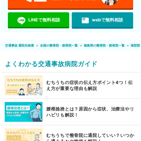
featured_play_list
LINEで無料相談
webで無料相談
交通事故 通院先検索
全国の整骨院・接骨院一覧
徳島県の整骨院・接骨院一覧
海部郡
よくわかる交通事故病院ガイド
むちうちの症状の伝え方ポイント4つ！伝
え方が重要な理由も解説
腰椎捻挫とは？原因から症状、治療法やリ
ハビリも解説！
むちうちで整骨院に通院していい？いつか