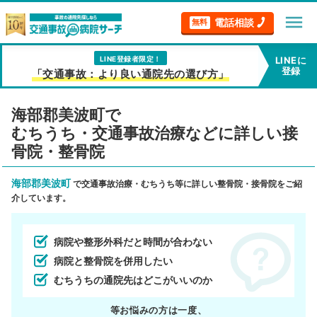
menu
電話相談
無料
LINE登録者限定！
LINEに
登録
「交通事故：より良い通院先の選び方」
海部郡美波町で
むちうち・交通事故治療などに詳しい接
骨院・整骨院
海部郡美波町
で交通事故治療・むちうち等に詳しい整骨院・接骨院をご紹
介しています。
病院や整形外科だと時間が合わない
病院と整骨院を併用したい
むちうちの通院先はどこがいいのか
等お悩みの方は一度、