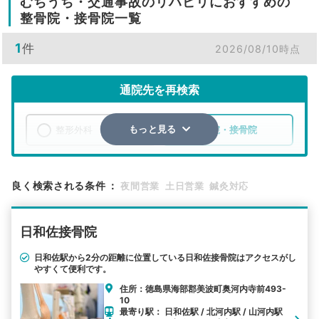
むちうち・交通事故のリハビリにおすすめの
整骨院・接骨院一覧
1
件
2026/08/10時点
通院先を再検索
整形外科
整骨院・接骨院
もっと見る
エリア
徳島県
海部郡美波町
良く検索される条件
：
夜間営業
土日営業
鍼灸対応
検索する
日和佐接骨院
詳細条件で絞り込む
日和佐駅から2分の距離に位置している日和佐接骨院はアクセスがし
やすくて便利です。
その他の検索方法
住所：徳島県海部郡美波町奥河内寺前493-
駅から探す
院名から探す
10
最寄り駅： 日和佐駅 / 北河内駅 / 山河内駅