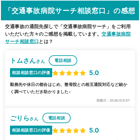
「交通事故病院サーチ相談窓口」の感想
駅から探す
院名から探す
交通事故の通院先探しで「交通事故病院サーチ」をご利用
いただいた方々のご感想を掲載しています。
交通事故病院
サーチ相談窓口
とは？
トムさん
電話相談
さん
5.0
相談相談窓口の評価
勤務先や休日の都合はじめ、整骨院との相互通院対応など細か
く調べていただき助かりました♪
投稿日：2026/02/07
ごりら
電話相談
さん
5.0
相談相談窓口の評価