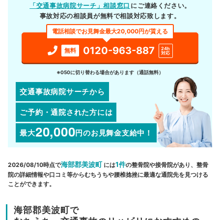
「交通事故病院サーチ」相談窓口
にご連絡ください。
事故対応の相談員が無料で相談対応致します。
電話相談でお見舞金最大20,000円が貰える
0120-963-887
24h
無料
対応
※050に切り替わる場合があります（通話無料）
交通事故病院サーチから
ご予約・通院された方には
20,000
最大
円
のお見舞金支給中！
海部郡美波町
1件
2026/08/10時点で
には
の整骨院や接骨院があり、整骨
院の詳細情報や口コミ等からむちうちや腰椎捻挫に最適な通院先を見つける
ことができます。
海部郡美波町で