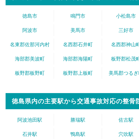
徳島市
鳴門市
小松島市
阿波市
美馬市
三好市
名東郡佐那河内村
名西郡石井町
名西郡神山
海部郡美波町
海部郡海陽町
板野郡松茂
板野郡板野町
板野郡上板町
美馬郡つるぎ
徳島県内の主要駅から
交通事故対応の整骨
阿波池田駅
勝瑞駅
佐古駅
石井駅
鴨島駅
穴吹駅