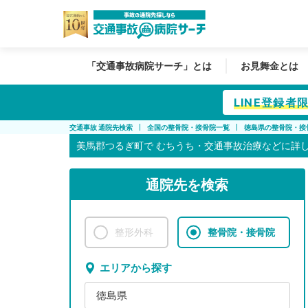
「交通事故病院サーチ」とは
お見舞金とは
LINE登録
交通事故 通院先検索
全国の整骨院・接骨院一覧
徳島県の整骨院・接
美馬郡つるぎ町で
むちうち・交通事故治療などに詳
通院先を検索
整形外科
整骨院・接骨院
エリアから探す
徳島県