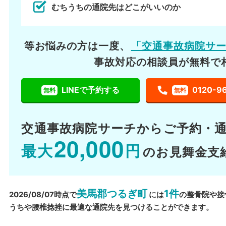
むちうちの通院先はどこがいいのか
等お悩みの方は一度、
「交通事故病院サ
事故対応の相談員が無料で
LINEで予約する
0120-9
無料
無料
交通事故病院サーチから
ご予約・
20,000
最大
円
のお見舞金支
美馬郡つるぎ町
1件
2026/08/07時点で
には
の整骨院や接
うちや腰椎捻挫に最適な通院先を見つけることができます。