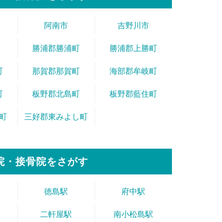
阿南市
吉野川市
勝浦郡勝浦町
勝浦郡上勝町
町
那賀郡那賀町
海部郡牟岐町
町
板野郡北島町
板野郡藍住町
町
三好郡東みよし町
院・接骨院をさがす
徳島駅
府中駅
二軒屋駅
南小松島駅