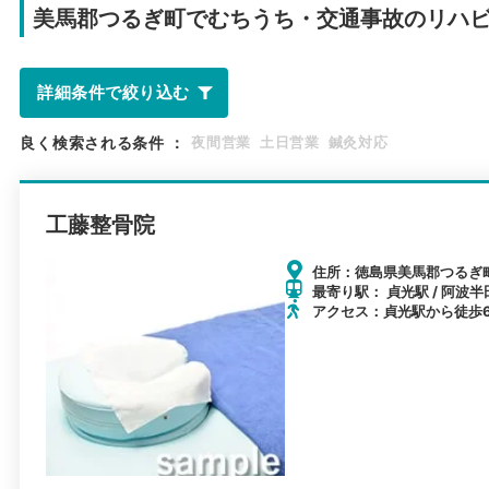
美馬郡つるぎ町で
むちうち・交通事故のリハ
詳細条件で絞り込む
良く検索される条件
：
夜間営業
土日営業
鍼灸対応
工藤整骨院
住所：徳島県美馬郡つるぎ
最寄り駅： 貞光駅 / 阿波半
アクセス：貞光駅から徒歩