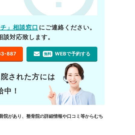
ーチ」相談窓口
にご連絡ください。
相談対応致します。
63-887
WEBで予約する
無料
通院された方には
給中！
骨院があり、整骨院の詳細情報や口コミ等からむち