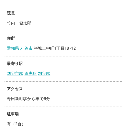
院長
竹内 健太郎
住所
愛知県
刈谷市
半城土中町1丁目18-12
最寄り駅
刈谷市駅
逢妻駅
刈谷駅
アクセス
野田新町駅から車で6分
駐車場
有（2台）