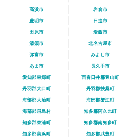
高浜市
岩倉市
豊明市
日進市
田原市
愛西市
清須市
北名古屋市
弥富市
みよし市
あま市
長久手市
愛知郡東郷町
西春日井郡豊山町
丹羽郡大口町
丹羽郡扶桑町
海部郡大治町
海部郡蟹江町
海部郡飛島村
知多郡阿久比町
知多郡東浦町
知多郡南知多町
知多郡美浜町
知多郡武豊町