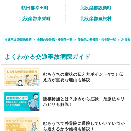
額田郡幸田町
北設楽郡設楽町
北設楽郡東栄町
北設楽郡豊根村
交通事故 通院先検索
全国の整骨院・接骨院一覧
愛知県の整骨院・接骨院一覧
刈谷市
よくわかる交通事故病院ガイド
むちうちの症状の伝え方ポイント4つ！伝
え方が重要な理由も解説
腰椎捻挫とは？原因から症状、治療法やリ
ハビリも解説！
むちうちで整骨院に通院していい？いつか
ら通えるかや施術も解説！