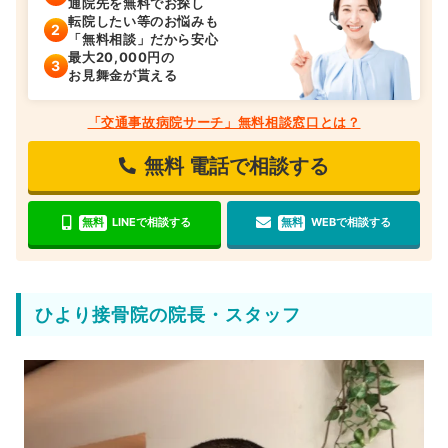
通院先を無料でお探し
転院したい等のお悩みも
「無料相談」だから安心
最大20,000円の
お見舞金が貰える
「交通事故病院サーチ」無料相談窓口とは？
無料
電話で相談する
無料
LINEで相談する
無料
WEBで相談する
ひより接骨院の院長・スタッフ