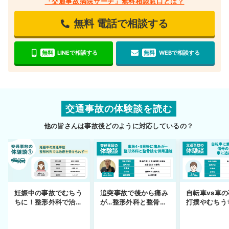
「交通事故病院サーチ」無料相談窓口とは？
無料
電話で相談する
無料
LINEで相談する
無料
WEBで相談する
交通事故の体験談を読む
他の皆さんは事故後どのように対応しているの？
妊娠中の事故でむちう
追突事故で後から痛み
自転車vs車
ちに！整形外科で治療
が…整形外科と整骨院
打撲やむちう
できず
の併用通院〜示談まで
を進めるまで