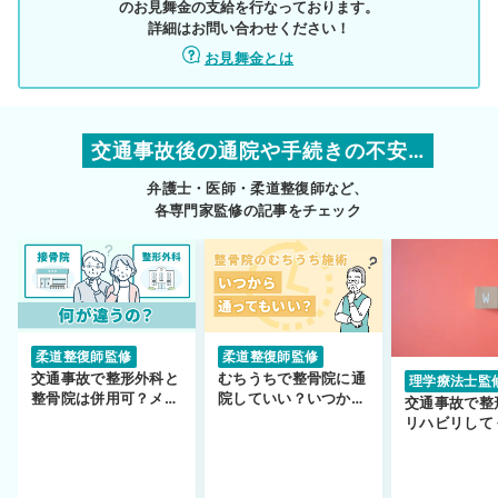
のお見舞金の支給を行なっております。
詳細はお問い合わせください！
お見舞金とは
交通事故後の通院や手続きの不安…
弁護士・医師・柔道整復師など、
各専門家監修の記事をチェック
柔道整復師監修
柔道整復師監修
交通事故で整形外科と
むちうちで整骨院に通
理学療法士監
整骨院は併用可？メリ
院していい？いつから
交通事故で整
ットや注意点を解説
通えるかや施術も解
リハビリして
説！
い…転院する