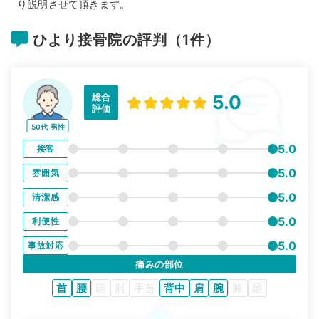
り説明させて頂きます。
ひより接骨院の評判（1件）
総合
5.0
評価
50代
男性
5.0
接客
5.0
雰囲気
5.0
清潔感
5.0
利便性
5.0
事故対応
痛みの部位
首
腰
頭
肘
手首
背中
肩
腕
膝
足