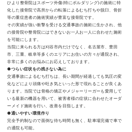
ひより整骨院はスポーツ外傷(特にボルダリング)の施術に特
化した接骨院で高所からの転落によるむち打ちや脱臼、骨折
等の重症患者の施術実績が豊富な接骨院です。
その実績が強い衝撃を受ける交通事故の施術に生かされ、他
の接骨院や整骨院にはできないお一人お一人に合わせた施術
を可能にします。
当院に来られる方は刈谷市内だけでなく、名古屋市、豊田
市、三重、岐阜等多くのエリアにお住いの方々が通院され、
非常に多くのお悩みにお応えしております。
●つらい症状をの残さない為に
交通事故によるむち打ちは、長い期間が経過しても気圧の変
化などにより頭痛や吐き気といった形で現れることが良くあ
ります。当院では骨格の矯正やメジャーリーガーも愛用して
いる最新の機器を用いて、被害者様の症状に合わせたオーダ
ーメイド施術を行い、改善を目指します。
●通いやすい環境作り
完全予約制なので面倒な待ち時間も無く、駐車場完備で車で
の通院も可能。