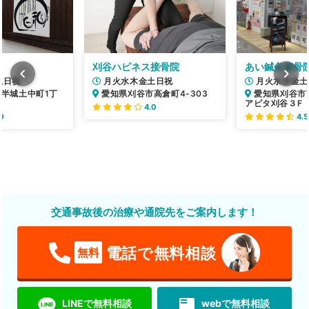
刈谷ハピネス接骨院
あい鍼灸整骨院
土日祝
月火水木金土日祝
月火水木金土
半城土中町1丁
愛知県刈谷市高倉町4-303
愛知県刈谷市南
アピタ刈谷３F
4.0
0
4.5
交通事故後の治療や通院先をご案内します！
電話で無料相談
無料
featured_play_list
LINEで無料相談
webで無料相談