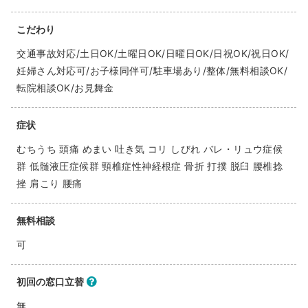
こだわり
交通事故対応/土日OK/土曜日OK/日曜日OK/日祝OK/祝日OK/
妊婦さん対応可/お子様同伴可/駐車場あり/整体/無料相談OK/
転院相談OK/お見舞金
症状
むちうち 頭痛 めまい 吐き気 コリ しびれ バレ・リュウ症候
群 低髄液圧症候群 頸椎症性神経根症 骨折 打撲 脱臼 腰椎捻
挫 肩こり 腰痛
無料相談
可
初回の窓口立替
無