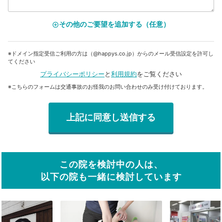
その他のご要望を追加する（任意）
add_circle_outline
※ドメイン指定受信ご利用の方は（@happys.co.jp）からのメール受信設定を許可し
てください
プライバシーポリシー
と
利用規約
をご覧ください
※こちらのフォームは交通事故のお怪我のお問い合わせのみ受け付けております。
この院を検討中の人は、
以下の院も一緒に検討しています