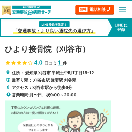
menu
電話相談
無料
LINE登録者限定！
LINEに
登録
「交通事故：より良い通院先の選び方」
ひより接骨院（刈谷市）
4.0
1
口コミ
件
住所：
愛知県
刈谷市
半城土中町1丁目18-12
最寄り駅：
刈谷市駅
逢妻駅
刈谷駅
アクセス：刈谷市駅から徒歩6分
営業時間:月〜日、祝9:00～20:00