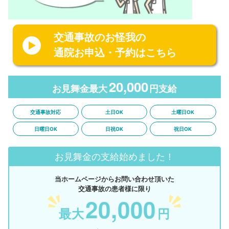
交通事故のお怪我の
通院お申込・予約はこちら
20,000
お見舞金最大
円支給
交通事故対応
土日OK
土曜日OK
日曜日OK
日祝OK
祝日OK
お見舞金の支給始めました！
当ホームページからお問い合わせ頂いた
交通事故の患者様に限り
20,000
最大
円