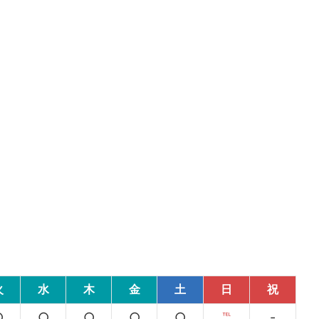
火
水
木
金
土
日
祝
○
○
○
○
○
℡
-