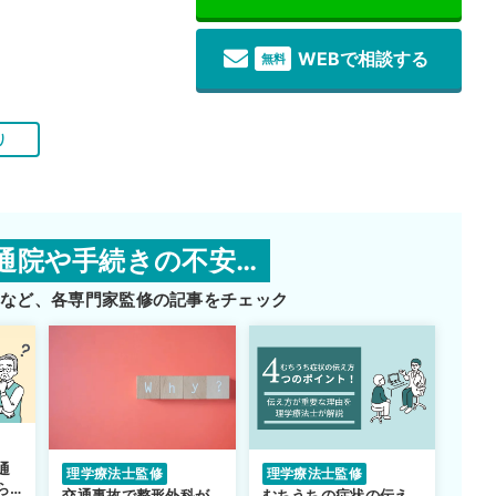
WEBで相談する
無料
り
通院や手続きの不安…
師など、
各専門家監修の記事をチェック
通
理学療法士監修
理学療法士監修
ら
交通事故で整形外科が
むちうちの症状の伝え