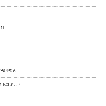
41
駅
K/駐車場あり
撲 脱臼 肩こり