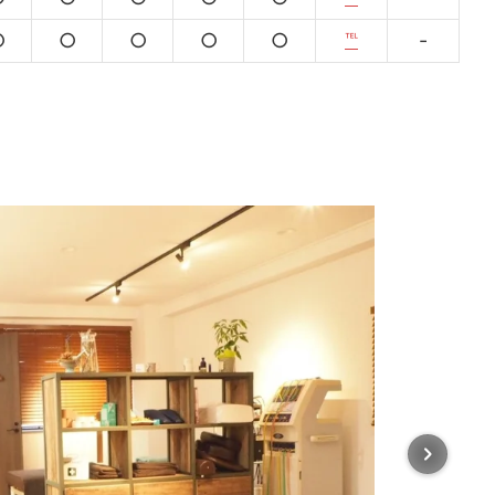
○
○
○
○
○
℡
-