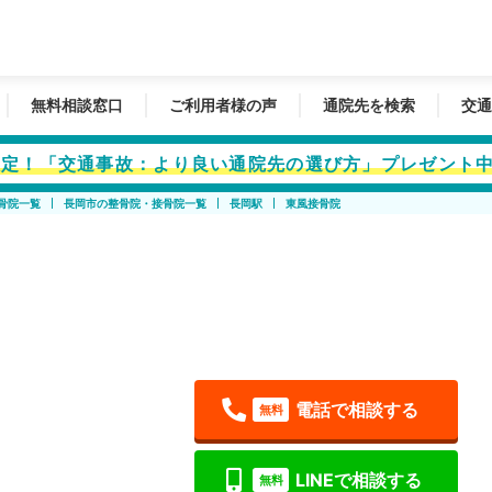
無料相談窓口
ご利用者様の声
通院先を検索
交通
者限定！「交通事故：より良い通院先の選び方」プレゼント
骨院一覧
長岡市の整骨院・接骨院一覧
長岡駅
東風接骨院
電話で相談する
無料
LINEで相談する
無料