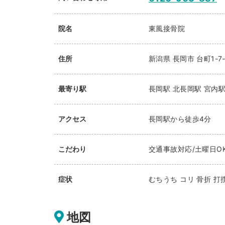
院名
東風接骨院
住所
新潟県
長岡市
台町1-7-
最寄り駅
長岡駅
北長岡駅
宮内
アクセス
長岡駅から徒歩4分
こだわり
交通事故対応/土曜日O
症状
むちうち コリ 骨折 打
地図