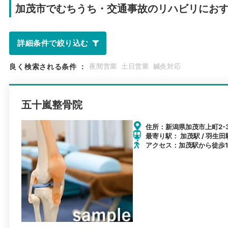
加茂市で
むちうち・交通事故のリハビリにお
詳細条件で絞り込む
良く検索される条件
：
夜間営業
土日営業
鍼灸対応
五十嵐整骨院
住所：新潟県加茂市上町2-
最寄り駅： 加茂駅 / 羽生田駅
アクセス：加茂駅から徒歩1