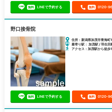
LINEで予約する
0120-9
無料
無料
野口接骨院
住所：新潟県加茂市青海町1丁
最寄り駅： 加茂駅 / 羽生田駅
アクセス：加茂駅から徒歩1
LINEで予約する
0120-9
無料
無料