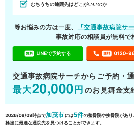
むちうちの通院先はどこがいいのか
等お悩みの方は一度、
「交通事故病院サ
事故対応の相談員が無料で
LINEで予約する
0120-9
無料
無料
交通事故病院サーチから
ご予約・
20,000
最大
円
のお見舞金支
加茂市
5件
2026/08/09時点で
には
の整骨院や接骨院があり
捻挫に最適な通院先を見つけることができます。