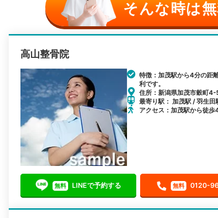
そんな時は無
高山整骨院
特徴：加茂駅から4分の距
利です。
住所：新潟県加茂市穀町4-
最寄り駅： 加茂駅 / 羽生田駅
アクセス：加茂駅から徒歩
LINEで予約する
0120-9
無料
無料