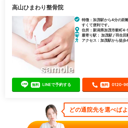
高山ひまわり整骨院
特徴：加茂駅から4分の距
すくて便利です。
住所：新潟県加茂市穀町4-
最寄り駅： 加茂駅 / 羽生田駅
アクセス：加茂駅から徒歩
LINEで予約する
0120-9
無料
無料
どの通院先を選べばよい