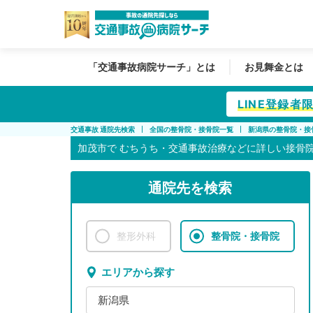
「交通事故病院サーチ」とは
お見舞金とは
LINE登録
交通事故 通院先検索
全国の整骨院・接骨院一覧
新潟県の整骨院・接
加茂市で
むちうち・交通事故治療などに詳しい接骨
通院先を検索
整形外科
整骨院・接骨院
エリアから探す
新潟県