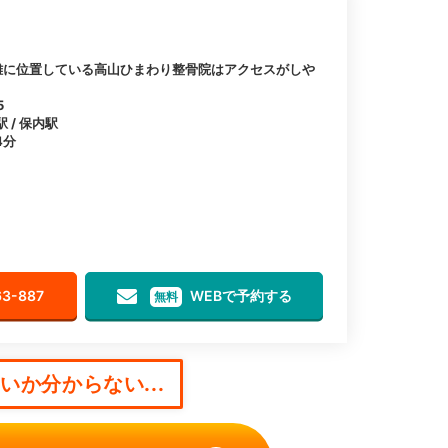
離に位置している高山ひまわり整骨院はアクセスがしや
5
 / 保内駅
4分
63-887
WEBで予約する
無料
か分からない...