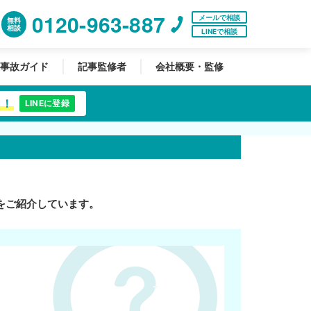
0120-963-887
メールで相談
無料
相談
LINEで相談
事故ガイド
記事監修者
会社概要・監修
中！
LINEに登録
をご紹介しています。