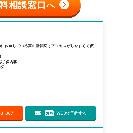
料相談窓口へ
離に位置している高山整骨院はアクセスがしやすくて便
5
 / 保内駅
4分
63-887
WEBで予約する
無料