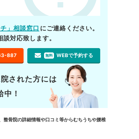
ーチ」相談窓口
にご連絡ください。
相談対応致します。
63-887
WEBで予約する
無料
通院された方には
給中！
、整骨院の詳細情報や口コミ等からむちうちや腰椎