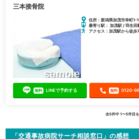
三本接骨院
住所：新潟県加茂市幸町1-10
最寄り駅： 加茂駅 / 羽生田駅
アクセス：加茂駅から徒歩
LINEで予約する
0120-9
無料
無料
全5件中 1〜5件目
「交通事故病院サーチ相談窓口」の感想