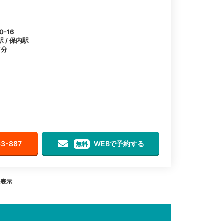
-16
 / 保内駅
7分
63-887
WEBで予約する
無料
を表示