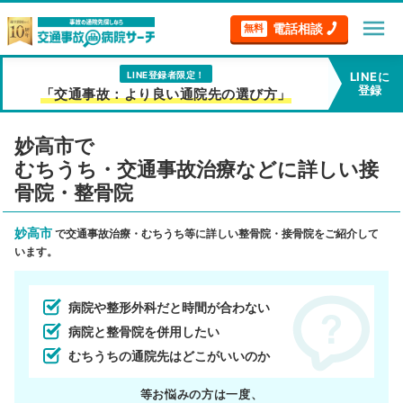
menu
電話相談
無料
LINE登録者限定！
LINEに
登録
「交通事故：より良い通院先の選び方」
妙高市で
むちうち・交通事故治療などに詳しい接
骨院・整骨院
妙高市
で交通事故治療・むちうち等に詳しい整骨院・接骨院をご紹介して
います。
病院や整形外科だと時間が合わない
病院と整骨院を併用したい
むちうちの通院先はどこがいいのか
等お悩みの方は一度、