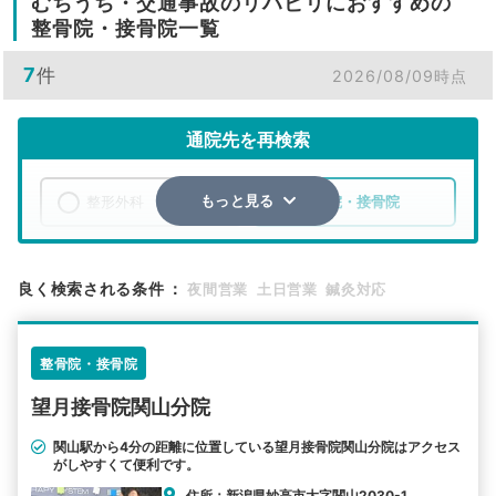
むちうち・交通事故のリハビリにおすすめの
整骨院・接骨院一覧
7
件
2026/08/09時点
通院先を再検索
整形外科
整骨院・接骨院
もっと見る
エリア
新潟県
妙高市
良く検索される条件
：
夜間営業
土日営業
鍼灸対応
検索する
整骨院・接骨院
詳細条件で絞り込む
望月接骨院関山分院
その他の検索方法
関山駅から4分の距離に位置している望月接骨院関山分院はアクセス
駅から探す
院名から探す
がしやすくて便利です。
住所：新潟県妙高市大字関山2030-1