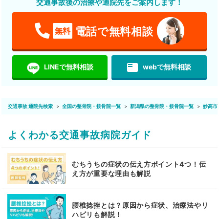
交通事故後の治療や通院先をご案内します！
電話で無料相談
無料
featured_play_list
LINEで無料相談
webで無料相談
交通事故 通院先検索
全国の整骨院・接骨院一覧
新潟県の整骨院・接骨院一覧
妙高市
よくわかる交通事故病院ガイド
むちうちの症状の伝え方ポイント4つ！伝
え方が重要な理由も解説
腰椎捻挫とは？原因から症状、治療法やリ
ハビリも解説！