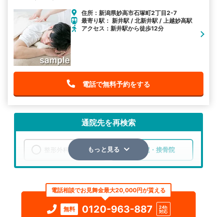
住所：新潟県妙高市石塚町2丁目2-7
最寄り駅： 新井駅 / 北新井駅 / 上越妙高駅
アクセス：新井駅から徒歩12分
電話で無料予約をする
通院先を再検索
整形外科
整骨院・接骨院
もっと見る
エリア
新潟県
妙高市
電話相談でお見舞金最大20,000円が貰える
検索する
0120-963-887
24h
無料
対応