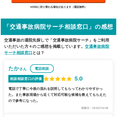
詳細条件で絞り込む
※050に切り替わる場合があります（通話無料）
その他の検索方法
「交通事故病院サーチ相談窓口」の感想
駅から探す
院名から探す
交通事故の通院先探しで「交通事故病院サーチ」をご利用
いただいた方々のご感想を掲載しています。
交通事故病院
サーチ相談窓口
とは？
たか
電話相談
さん
5.0
相談相談窓口の評価
電話で丁寧に今後の流れを説明してもらってわかりやすかっ
た。また事故現場から近くて対応可能な候補を教えてもらえた
ので参考になった。
投稿日：2025/10/26