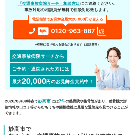
「交通事故病院サーチ」相談窓口
にご連絡ください。
事故対応の相談員が無料で相談対応致します。
電話相談でお見舞金最大20,000円が貰える
0120-963-887
24h
無料
対応
※050に切り替わる場合があります（通話無料）
交通事故病院サーチから
ご予約・通院された方には
20,000
最大
円
のお見舞金支給中！
妙高市
7件
2026/08/09時点で
には
の整骨院や接骨院があり、整骨院の詳
細情報や口コミ等からむちうちや腰椎捻挫に最適な通院先を見つけることが
できます。
妙高市で