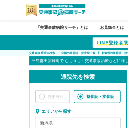
「交通事故病院サーチ」とは
お見舞金とは
LINE登録
交通事故 通院先検索
全国の整骨院・接骨院一覧
新潟県の整骨院・接
三島郡出雲崎町で
むちうち・交通事故治療などに詳
通院先を検索
整形外科
整骨院・接骨院
エリアから探す
新潟県