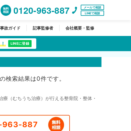
0120-963-887
メールで相談
無料
相談
LINEで相談
事故ガイド
記事監修者
会社概要・監修
中！
LINEに登録
の検索結果は0件です。
治療（むちうち治療）が行える整骨院・整体・
-963-887