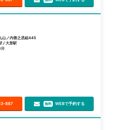
山ノ内善之丞組445
 / 大形駅
4分
63-887
WEBで予約する
無料