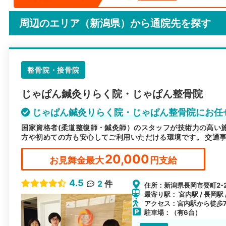
周辺のエリア（新潟県）から
通院先を探す
整骨院・接骨院
じゃぱん鍼灸りらく院・じゃぱん整骨院
じゃぱん鍼灸りらく院・じゃぱん整骨院にお任
国家資格者(柔道整復師・鍼灸師）のスタッフが技術力の高い
方や初めての方も安心してご利用いただける環境です。 交通
20,000
お見舞金最大
円支給
4.5
2
件
住所：新潟県長岡市要町2-2
最寄り駅： 宮内駅 / 長岡駅 
アクセス：宮内駅から徒歩
駐車場：（有6台）