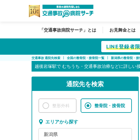
「交通事故病院サーチ」とは
お見舞金とは
LINE登録
交通事故 通院先検索
全国の整骨院・接骨院一覧
新潟県の整骨院・接
越後岩塚駅で
むちうち・交通事故治療などに詳しい
通院先を検索
整形外科
整骨院・接骨院
エリアから探す
新潟県