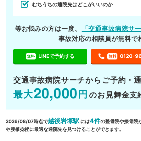
むちうちの通院先はどこがいいのか
等お悩みの方は一度、
「交通事故病院サ
事故対応の相談員が無料で
LINEで予約する
0120-9
無料
無料
交通事故病院サーチから
ご予約・
20,000
最大
円
のお見舞金支
越後岩塚駅
4件
2026/08/07時点で
には
の整骨院や接骨院
や腰椎捻挫に最適な通院先を見つけることができます。