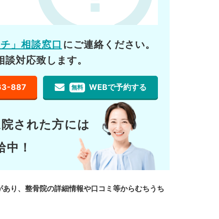
ーチ」相談窓口
にご連絡ください。
相談対応致します。
63-887
WEBで予約する
無料
通院された方には
給中！
があり、整骨院の詳細情報や口コミ等からむちうち