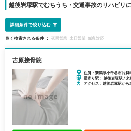
越後岩塚駅で
むちうち・交通事故のリハビリ
詳細条件で絞り込む
良く検索される条件
：
夜間営業
土日営業
鍼灸対応
吉原接骨院
住所：新潟県小千谷市片貝町
最寄り駅： 越後岩塚駅 / 来
アクセス：越後岩塚駅から