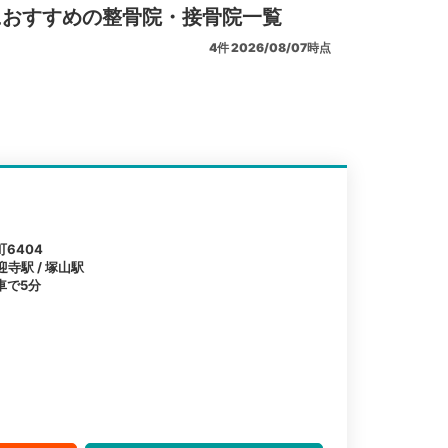
におすすめの整骨院・接骨院一覧
4
件
2026/08/07時点
6404
迎寺駅 / 塚山駅
車で5分