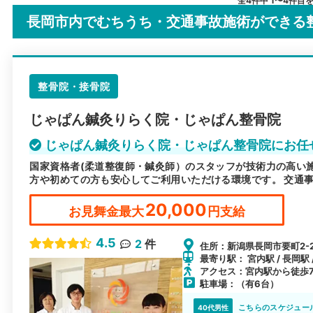
全4件中 1〜4件目
長岡市内でむちうち・交通事故施術ができる
整骨院・接骨院
じゃぱん鍼灸りらく院・じゃぱん整骨院
じゃぱん鍼灸りらく院・じゃぱん整骨院にお任
国家資格者(柔道整復師・鍼灸師）のスタッフが技術力の高い
方や初めての方も安心してご利用いただける環境です。 交通
20,000
お見舞金最大
円支給
4.5
2
件
住所：新潟県長岡市要町2-2
最寄り駅： 宮内駅 / 長岡駅 
アクセス：宮内駅から徒歩
駐車場：（有6台）
こちらのスケジュー
40代男性