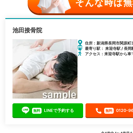
そんな時は無
池田接骨院
住所：新潟県長岡市関原町3
最寄り駅： 来迎寺駅 / 長岡
アクセス：来迎寺駅から車で
LINEで予約する
0120-9
無料
無料