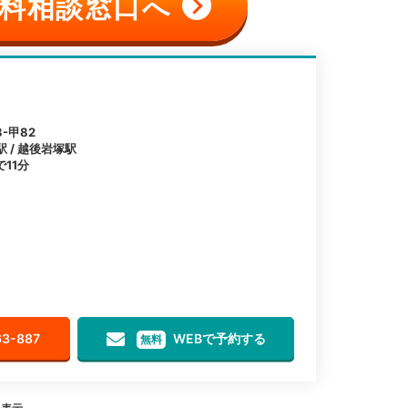
料相談窓口へ
-甲82
駅 / 越後岩塚駅
11分
63-887
WEBで予約する
無料