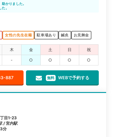
、助かりました。
した。
K
女性の先生在籍
駐車場あり
鍼灸
お見舞金
木
金
土
日
祝
-
○
○
○
○
63-887
WEBで予約する
無料
目1-23
 / 宮内駅
3分