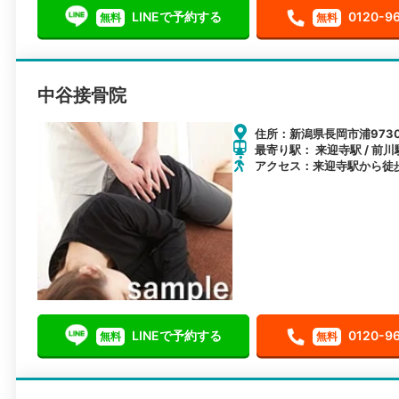
LINEで予約する
0120-9
無料
無料
中谷接骨院
住所：新潟県長岡市浦973
最寄り駅： 来迎寺駅 / 前川
アクセス：来迎寺駅から徒歩
LINEで予約する
0120-9
無料
無料