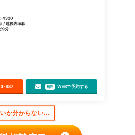
4320
駅 / 越後岩塚駅
で9分
63-887
WEBで予約する
無料
か分からない...