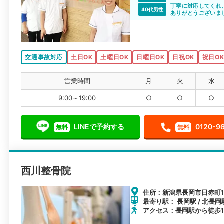
丁寧に対応してくれ
40代男性
ありがとうございま
交通事故対応
土日OK
土曜日OK
日曜日OK
日祝OK
祝日O
営業時間
月
火
水
9:00～19:00
○
○
○
LINEで予約する
0120-9
無料
無料
西川整骨院
住所：新潟県長岡市日赤町1丁
最寄り駅： 長岡駅 / 北長岡駅
アクセス：長岡駅から徒歩1