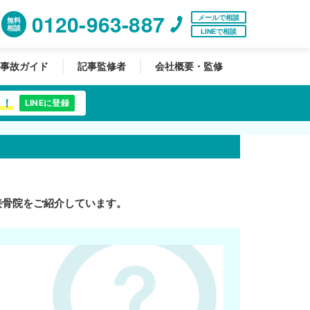
0120-963-887
メールで相談
無料
相談
LINEで相談
事故ガイド
記事監修者
会社概要・監修
中！
LINEに登録
接骨院をご紹介しています。