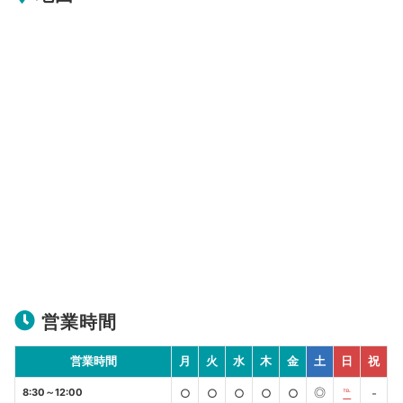
営業時間
営業時間
月
火
水
木
金
土
日
祝
◎
8:30～12:00
○
○
○
○
○
℡
-