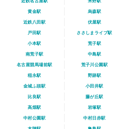
近鉄名古屋駅
米野駅
黄金駅
烏森駅
近鉄八田駅
伏屋駅
戸田駅
ささしまライブ駅
小本駅
荒子駅
南荒子駅
中島駅
名古屋競馬場前駅
荒子川公園駅
稲永駅
野跡駅
金城ふ頭駅
小田井駅
比良駅
藤が丘駅
高畑駅
岩塚駅
中村公園駅
中村日赤駅
本陣駅
亀島駅