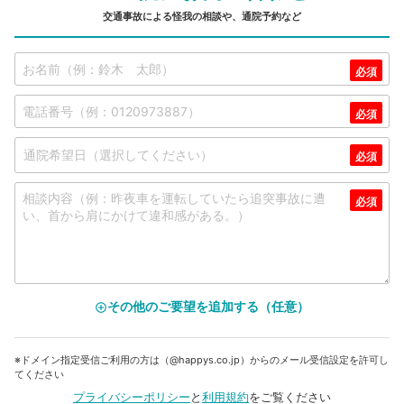
交通事故による怪我の相談や、通院予約など
その他のご要望を追加する（任意）
add_circle_outline
※ドメイン指定受信ご利用の方は（@happys.co.jp）からのメール受信設定を許可し
てください
プライバシーポリシー
と
利用規約
をご覧ください