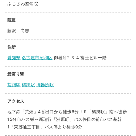
ふじさわ整骨院
院長
藤沢 尚志
住所
愛知県
名古屋市昭和区
御器所2-3-4 富士ビル一階
最寄り駅
荒畑駅
鶴舞駅
御器所駅
アクセス
地下鉄「荒畑」4番出口から徒歩6分ＪＲ「鶴舞駅」南へ徒歩
15分市バス栄～新瑞行「洲原町」バス停目の前市バス基幹
1「東郊通三丁目」バス停より徒歩9分