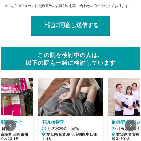
※こちらのフォームは交通事故のお怪我のお問い合わせのみ受け付けております。
この院を検討中の人は、
以下の院も一緒に検討しています
骨院 ごきそ
花丸接骨院
御器所すずら
土日祝
月火水木金土日祝
月火水木金土
屋市昭和区阿由知
愛知県名古屋市瑞穂区中山町
愛知県名古屋
ベス23 1F
1-18
通3‐20‐2