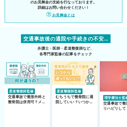
のお見舞金の支給を行なっております。
詳細はお問い合わせください！
お見舞金とは
交通事故後の通院や手続きの不安…
弁護士・医師・柔道整復師など、
各専門家監修の記事をチェック
柔道整復師監修
柔道整復師監修
交通事故で整形外科と
むちうちで整骨院に通
理学療法士監
整骨院は併用可？メリ
院していい？いつから
交通事故で整
ットや注意点を解説
通えるかや施術も解
リハビリして
説！
い…転院する