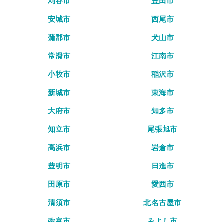
刈谷市
豊田市
安城市
西尾市
蒲郡市
犬山市
常滑市
江南市
小牧市
稲沢市
新城市
東海市
大府市
知多市
知立市
尾張旭市
高浜市
岩倉市
豊明市
日進市
田原市
愛西市
清須市
北名古屋市
弥富市
みよし市