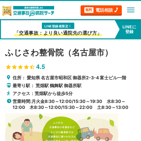
menu
電話相談
無料
LINE登録者限定！
LINEに
登録
「交通事故：より良い通院先の選び方」
ふじさわ整骨院（名古屋市）
4.5
住所：
愛知県
名古屋市昭和区
御器所2-3-4 富士ビル一階
最寄り駅：
荒畑駅
鶴舞駅
御器所駅
アクセス：荒畑駅から徒歩5分
営業時間:月火金8:30～12:00/15:30～19:30 水8:30～
12:00 木8:30～12:00/15:30～22:00 土8:30～13:00