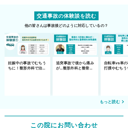
交通事故の体験談を読む
他の皆さんは事故後どのように対応しているの？
妊娠中の事故でむちう
追突事故で後から痛み
自転車vs車
ちに！整形外科で治療
が…整形外科と整骨院
打撲やむちう
できず
の併用通院〜示談まで
を進めるまで
もっと読む
この院にお問い合わせ