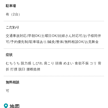
駐車場
有（2台）
こだわり
交通事故対応/早朝OK/土曜日OK/妊婦さん対応可/お子様同伴
可/予約優先制/駐車場あり/鍼灸/整体/無料相談OK/お見舞金
症状
むちうち 脱力感 しびれ 肩こり 頭痛 めまい 食欲不振 コリ 骨
折 打撲 脱臼 腰椎捻挫
無料相談
可
地図