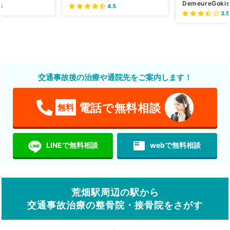
DemeureGokis
5
4.5
3.5
交通事故後の治療や通院先をご案内します！
電話で無料相談
無料
featured_play_list
LINEで無料相談
webで無料相談
荒畑駅周辺の駅から
交通事故治療の整骨院・接骨院をさがす