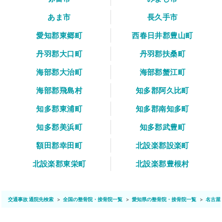
あま市
長久手市
愛知郡東郷町
西春日井郡豊山町
丹羽郡大口町
丹羽郡扶桑町
海部郡大治町
海部郡蟹江町
海部郡飛島村
知多郡阿久比町
知多郡東浦町
知多郡南知多町
知多郡美浜町
知多郡武豊町
額田郡幸田町
北設楽郡設楽町
北設楽郡東栄町
北設楽郡豊根村
交通事故 通院先検索
全国の整骨院・接骨院一覧
愛知県の整骨院・接骨院一覧
名古屋