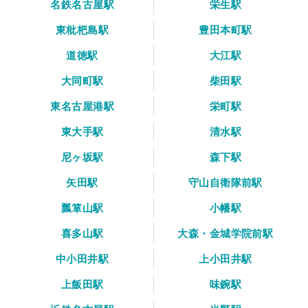
名鉄名古屋駅
栄生駅
東枇杷島駅
豊田本町駅
道徳駅
大江駅
大同町駅
柴田駅
東名古屋港駅
栄町駅
東大手駅
清水駅
尼ヶ坂駅
森下駅
矢田駅
守山自衛隊前駅
瓢箪山駅
小幡駅
喜多山駅
大森・金城学院前駅
中小田井駅
上小田井駅
上飯田駅
味鋺駅