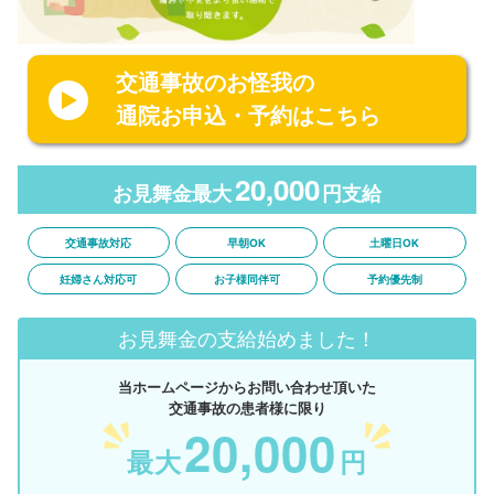
交通事故のお怪我の
通院お申込・予約はこちら
20,000
お見舞金最大
円支給
交通事故対応
早朝OK
土曜日OK
妊婦さん対応可
お子様同伴可
予約優先制
お見舞金の支給始めました！
当ホームページからお問い合わせ頂いた
交通事故の患者様に限り
20,000
最大
円