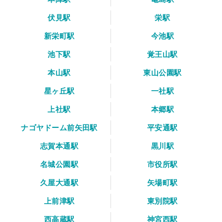
伏見駅
栄駅
新栄町駅
今池駅
池下駅
覚王山駅
本山駅
東山公園駅
星ヶ丘駅
一社駅
上社駅
本郷駅
ナゴヤドーム前矢田駅
平安通駅
志賀本通駅
黒川駅
名城公園駅
市役所駅
久屋大通駅
矢場町駅
上前津駅
東別院駅
西高蔵駅
神宮西駅