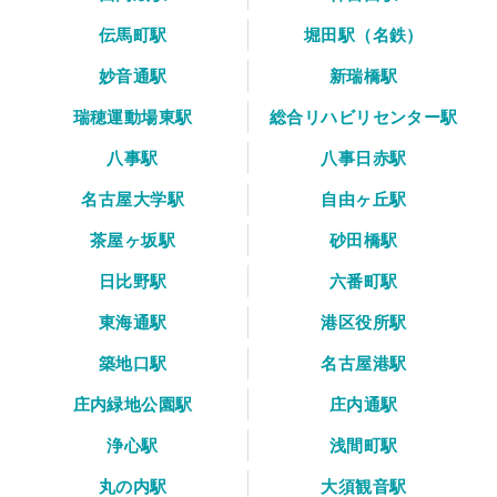
伝馬町駅
堀田駅（名鉄）
妙音通駅
新瑞橋駅
瑞穂運動場東駅
総合リハビリセンター駅
八事駅
八事日赤駅
名古屋大学駅
自由ヶ丘駅
茶屋ヶ坂駅
砂田橋駅
日比野駅
六番町駅
東海通駅
港区役所駅
築地口駅
名古屋港駅
庄内緑地公園駅
庄内通駅
浄心駅
浅間町駅
丸の内駅
大須観音駅