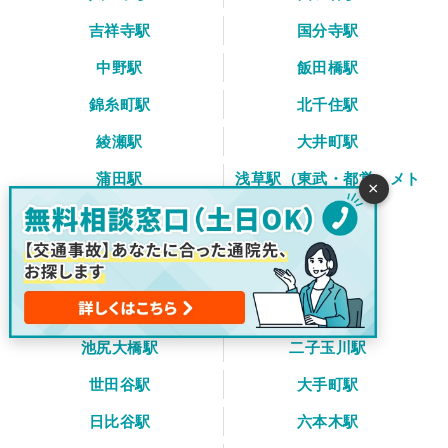
吉祥寺駅
国分寺駅
中野駅
飯田橋駅
錦糸町駅
北千住駅
綾瀬駅
大井町駅
蒲田駅
浅草駅（東武・都営・メト
×
ロ）
押上〈スカイツリー前〉駅
京王多摩川駅
初台駅
代々木上原駅
中目黒駅
自由が丘駅
池尻大橋駅
二子玉川駅
世田谷駅
大手町駅
日比谷駅
六本木駅