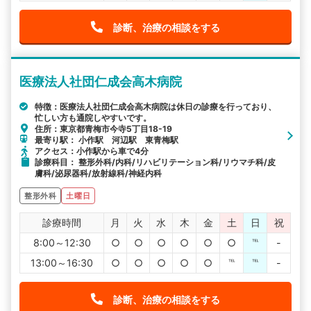
診断、治療の相談をする
医療法人社団仁成会高木病院
特徴：医療法人社団仁成会高木病院は休日の診療を行っており、
忙しい方も通院しやすいです。
住所：東京都青梅市今寺5丁目18-19
最寄り駅： 小作駅 河辺駅 東青梅駅
アクセス：小作駅から車で4分
診療科目： 整形外科/内科/リハビリテーション科/リウマチ科/皮
膚科/泌尿器科/放射線科/神経内科
整形外科
土曜日
診療時間
月
火
水
木
金
土
日
祝
8:00～12:30
○
○
○
○
○
○
℡
-
13:00～16:30
○
○
○
○
○
℡
℡
-
診断、治療の相談をする