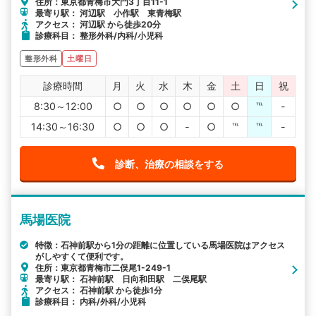
住所：東京都青梅市大門3丁目11-1
最寄り駅： 河辺駅 小作駅 東青梅駅
アクセス： 河辺駅 から徒歩20分
診療科目： 整形外科/内科/小児科
整形外科
土曜日
診療時間
月
火
水
木
金
土
日
祝
8:30～12:00
○
○
○
○
○
○
℡
-
14:30～16:30
○
○
○
-
○
℡
℡
-
診断、治療の相談をする
馬場医院
特徴：石神前駅から1分の距離に位置している馬場医院はアクセス
がしやすくて便利です。
住所：東京都青梅市二俣尾1-249-1
最寄り駅： 石神前駅 日向和田駅 二俣尾駅
アクセス： 石神前駅 から徒歩1分
診療科目： 内科/外科/小児科