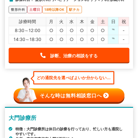
整形外科
土曜日
18時以降OK
駅チカ
診療時間
月
火
水
木
金
土
日
祝
8:30～12:00
○
○
○
○
○
○
℡
-
14:30～18:30
○
○
○
○
○
○
℡
-
診断、治療の相談をする
どの通院先を選べばよいか分からない...
そんな時は無料相談窓口へ
大門診療所
特徴：大門診療所は休日の診療を行っており、忙しい方も通院し
やすいです。