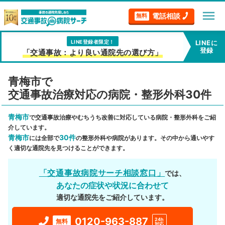
menu
電話相談
無料
LINE登録者限定！
LINEに
登録
「交通事故：より良い通院先の選び方」
青梅市で
交通事故治療対応の病院・整形外科30件
青梅市
で交通事故治療やむちうち改善に対応している病院・整形外科をご紹
介しています。
青梅市
30件
には全部で
の整形外科や病院があります。その中から通いやす
く適切な通院先を見つけることができます。
「交通事故病院サーチ相談窓口」
では、
あなたの症状や状況に合わせて
適切な通院先をご紹介しています。
0120-963-887
24h
無料
対応