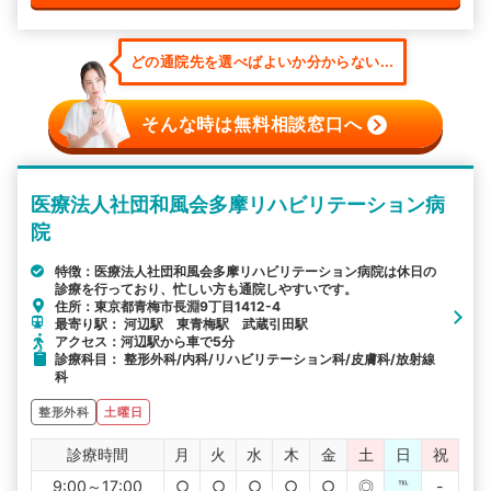
どの通院先を選べばよいか分からない...
そんな時は無料相談窓口へ
医療法人社団和風会多摩リハビリテーション病
院
特徴：医療法人社団和風会多摩リハビリテーション病院は休日の
診療を行っており、忙しい方も通院しやすいです。
住所：東京都青梅市長淵9丁目1412-4
最寄り駅： 河辺駅 東青梅駅 武蔵引田駅
アクセス：河辺駅から車で5分
診療科目： 整形外科/内科/リハビリテーション科/皮膚科/放射線
科
整形外科
土曜日
診療時間
月
火
水
木
金
土
日
祝
9:00～17:00
○
○
○
○
○
◎
℡
-