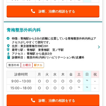
診断、治療の相談をする
青梅整形外科内科
特徴：青梅駅から2分の距離に位置している青梅整形外科内科はア
クセスがしやすくて便利です。
住所：東京都青梅市仲町291
最寄り駅： 青梅駅 東青梅駅 宮ノ平駅
アクセス： 青梅駅 から徒歩2分
診療科目： 整形外科/内科/リハビリテーション科/皮膚科
整形外科
土曜日
駅チカ
診療時間
月
火
水
木
金
土
日
祝
9:00～13:00
○
○
○
○
○
○
℡
-
15:00～18:00
○
○
○
○
○
℡
℡
-
診断、治療の相談をする