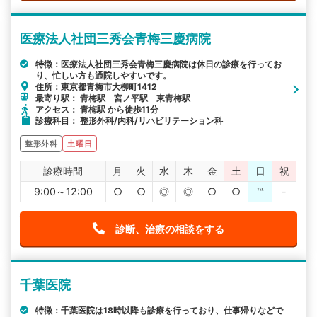
医療法人社団三秀会青梅三慶病院
特徴：医療法人社団三秀会青梅三慶病院は休日の診療を行ってお
り、忙しい方も通院しやすいです。
住所：東京都青梅市大柳町1412
最寄り駅： 青梅駅 宮ノ平駅 東青梅駅
アクセス： 青梅駅 から徒歩11分
診療科目： 整形外科/内科/リハビリテーション科
整形外科
土曜日
診療時間
月
火
水
木
金
土
日
祝
9:00～12:00
○
○
◎
◎
○
○
℡
-
診断、治療の相談をする
千葉医院
特徴：千葉医院は18時以降も診療を行っており、仕事帰りなどで