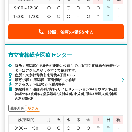
9:00～12:30
○
○
○
○
○
○
℡
-
15:00～17:00
○
○
○
-
○
℡
℡
-
診断、治療の相談をする
市立青梅総合医療センター
特徴：河辺駅から5分の距離に位置している市立青梅総合医療セン
ターはアクセスがしやすくて便利です。
住所：東京都青梅市東青梅4丁目16-5
最寄り駅： 河辺駅 東青梅駅 小作駅
アクセス： 河辺駅 から徒歩5分
診療科目： 整形外科/内科/リハビリテーション科/リウマチ科/脳
神経外科/皮膚科/泌尿器科/放射線科/小児科/眼科/産婦人科/神経
内科/精神科
整形外科
駅チカ
診療時間
月
火
水
木
金
土
日
祝
8:00～11:30
○
○
○
○
○
℡
℡
-