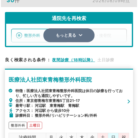
30
件
2026/08/09時点
通院先を再検索
整形外科
整骨院・接骨院
もっと見る
エリア
東京都
青梅市
良く検索される条件
：
夜間診療（18時以降）
土日診療
検索する
医療法人社団東青梅整形外科医院
詳細条件で絞り込む
特徴：医療法人社団東青梅整形外科医院は休日の診療を行ってお
り、忙しい方も通院しやすいです。
その他の検索方法
住所：東京都青梅市東青梅5丁目21-17
最寄り駅： 河辺駅 東青梅駅 青梅駅
駅から探す
院名から探す
アクセス： 河辺駅 から徒歩10分
診療科目： 整形外科/リハビリテーション科/外科
整形外科
土曜日
診療時間
月
火
水
木
金
土
日
祝