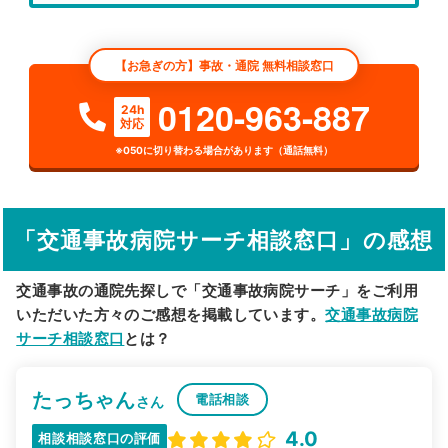
エリア
東京都
青梅市
【お急ぎの方】事故・通院 無料相談窓口
検索する
0120-963-887
24h
対応
詳細条件で絞り込む
※050に切り替わる場合があります（通話無料）
その他の検索方法
駅から探す
院名から探す
「交通事故病院サーチ相談窓口」の感想
交通事故の通院先探しで「交通事故病院サーチ」をご利用
いただいた方々のご感想を掲載しています。
交通事故病院
サーチ相談窓口
とは？
たっちゃん
電話相談
さん
4.0
相談相談窓口の評価