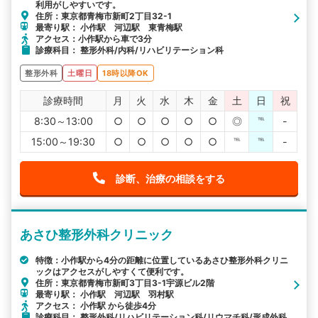
利用がしやすいです。
住所：東京都青梅市新町2丁目32-1
最寄り駅： 小作駅 河辺駅 東青梅駅
アクセス：小作駅から車で3分
診療科目： 整形外科/内科/リハビリテーション科
整形外科
土曜日
18時以降OK
診療時間
月
火
水
木
金
土
日
祝
8:30～13:00
○
○
○
○
○
◎
℡
-
15:00～19:30
○
○
○
○
○
℡
℡
-
診断、治療の相談をする
あさひ整形外科クリニック
特徴：小作駅から4分の距離に位置しているあさひ整形外科クリニ
ックはアクセスがしやすくて便利です。
住所：東京都青梅市新町3丁目3-1宇源ビル2階
最寄り駅： 小作駅 河辺駅 羽村駅
アクセス： 小作駅 から徒歩4分
診療科目： 整形外科/リハビリテーション科/リウマチ科/形成外科