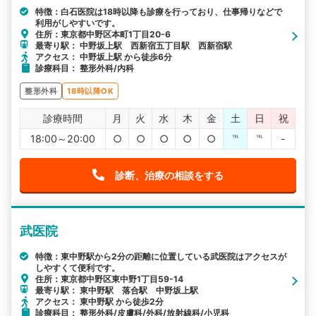
特徴：白石医院は18時以降も診療を行っており、仕事帰りなどで
利用がしやすいです。
住所：東京都中野区本町1丁目20-6
最寄り駅： 中野坂上駅 西新宿五丁目駅 西新宿駅
アクセス： 中野坂上駅 から徒歩6分
診療科目： 整形外科/内科
整形外科
18時以降OK
診療時間
月
火
水
木
金
土
日
祝
18:00～20:00
○
○
○
○
○
℡
℡
-
診断、治療の相談をする
武医院
特徴：東中野駅から2分の距離に位置している武医院はアクセスが
しやすくて便利です。
住所：東京都中野区東中野1丁目59-14
最寄り駅： 東中野駅 落合駅 中野坂上駅
アクセス： 東中野駅 から徒歩2分
診療科目： 整形外科/皮膚科/外科/放射線科/小児科