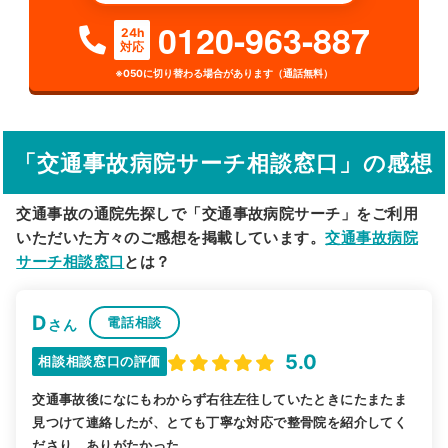
0120-963-887
24h
対応
詳細条件で絞り込む
※050に切り替わる場合があります（通話無料）
その他の検索方法
駅から探す
院名から探す
「交通事故病院サーチ相談窓口」の感想
交通事故の通院先探しで「交通事故病院サーチ」をご利用
いただいた方々のご感想を掲載しています。
交通事故病院
サーチ相談窓口
とは？
D
電話相談
さん
5.0
相談相談窓口の評価
交通事故後になにもわからず右往左往していたときにたまたま
見つけて連絡したが、とても丁寧な対応で整骨院を紹介してく
ださり、ありがたかった。