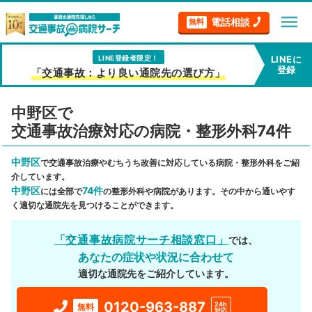
menu
電話相談
無料
LINE登録者限定！
LINEに
登録
「交通事故：より良い通院先の選び方」
中野区で
交通事故治療対応の病院・整形外科74件
中野区
で交通事故治療やむちうち改善に対応している病院・整形外科をご紹
介しています。
中野区
74件
には全部で
の整形外科や病院があります。その中から通いやす
く適切な通院先を見つけることができます。
「交通事故病院サーチ相談窓口」
では、
あなたの症状や状況に合わせて
適切な通院先をご紹介しています。
0120-963-887
24h
無料
対応