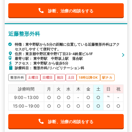
診断、治療の相談をする
近藤整形外科
特徴：東中野駅から5分の距離に位置している近藤整形外科はアク
セスがしやすくて便利です。
住所：東京都中野区東中野1丁目23-4鈴屋ビル1F
最寄り駅： 東中野駅 中野坂上駅 落合駅
アクセス： 東中野駅 から徒歩5分
診療科目： 整形外科/リハビリテーション科
整形外科
土曜日
日曜日
祝日
土日
18時以降OK
駅チカ
診療時間
月
火
水
木
金
土
日
祝
9:00～13:00
○
○
○
-
○
○
℡
-
15:00～19:00
○
○
○
○
○
○
○
○
診断、治療の相談をする