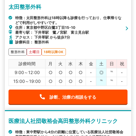
太田整形外科
特徴：太田整形外科は18時以降も診療を行っており、仕事帰りな
どで利用がしやすいです。
住所：東京都中野区白鷺3丁目15-10
最寄り駅： 下井草駅 鷺ノ宮駅 富士見台駅
アクセス： 下井草駅 から徒歩7分
診療科目： 整形外科
整形外科
土曜日
18時以降OK
診療時間
月
火
水
木
金
土
日
祝
9:00～12:00
○
○
○
○
-
◎
℡
-
15:00～19:00
○
○
○
○
-
℡
℡
-
診断、治療の相談をする
医療法人社団敬裕会高田整形外科クリニック
特徴：東中野駅から4分の距離に位置している医療法人社団敬裕会