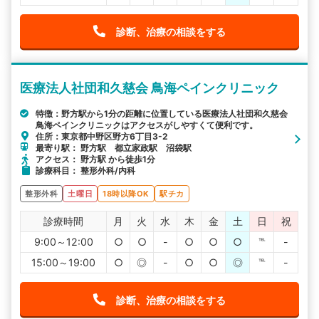
診断、治療の相談をする
医療法人社団和久慈会 鳥海ペインクリニック
特徴：野方駅から1分の距離に位置している医療法人社団和久慈会
鳥海ペインクリニックはアクセスがしやすくて便利です。
住所：東京都中野区野方6丁目3-2
最寄り駅： 野方駅 都立家政駅 沼袋駅
アクセス： 野方駅 から徒歩1分
診療科目： 整形外科/内科
整形外科
土曜日
18時以降OK
駅チカ
診療時間
月
火
水
木
金
土
日
祝
9:00～12:00
○
○
-
○
○
○
℡
-
15:00～19:00
○
◎
-
○
○
◎
℡
-
診断、治療の相談をする