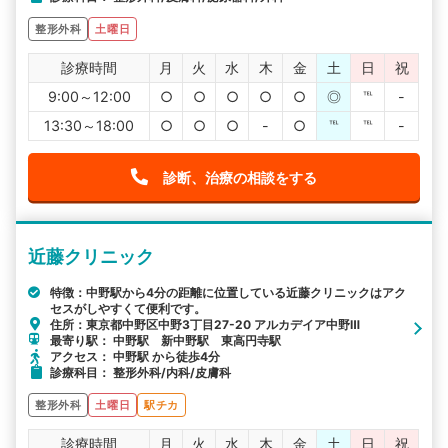
整形外科
土曜日
診療時間
月
火
水
木
金
土
日
祝
9:00～12:00
○
○
○
○
○
◎
℡
-
13:30～18:00
○
○
○
-
○
℡
℡
-
診断、治療の相談をする
近藤クリニック
特徴：中野駅から4分の距離に位置している近藤クリニックはアク
セスがしやすくて便利です。
住所：東京都中野区中野3丁目27-20 アルカデイア中野Ⅲ
最寄り駅： 中野駅 新中野駅 東高円寺駅
アクセス： 中野駅 から徒歩4分
診療科目： 整形外科/内科/皮膚科
整形外科
土曜日
駅チカ
診療時間
月
火
水
木
金
土
日
祝