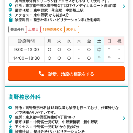
高田整形外科クリニックはアクセスがしやすくて便利です。
住所：東京都中野区東中野2丁目27-7メデイカルコート高田1階
最寄り駅： 東中野駅 落合駅 中野坂上駅
アクセス： 東中野駅 から徒歩4分
診療科目： 整形外科/リハビリテーション科/放射線科
整形外科
土曜日
18時以降OK
駅チカ
診療時間
月
火
水
木
金
土
日
祝
9:00～13:00
○
○
○
-
○
◎
℡
-
14:00～18:30
○
○
○
-
○
℡
℡
-
診断、治療の相談をする
高野整形外科
特徴：高野整形外科は18時以降も診療を行っており、仕事帰りな
どで利用がしやすいです。
住所：東京都中野区弥生町4丁目18-7
最寄り駅： 中野富士見町駅 中野新橋駅 新中野駅
アクセス： 中野富士見町駅 から徒歩7分
診療科目： 整形外科/リハビリテーション科