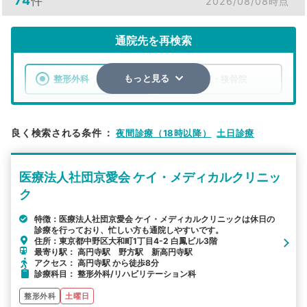
74
件
2026/08/08時点
通院先を再検索
整形外科
整骨院・接骨院
もっと見る
エリア
東京都
中野区
良く検索される条件
：
夜間診療（18時以降）
土日診療
検索する
医療法人社団京愛会 ケイ・メディカルクリニッ
詳細条件で絞り込む
ク
その他の検索方法
特徴：医療法人社団京愛会 ケイ・メディカルクリニックは休日の
診療を行っており、忙しい方も通院しやすいです。
住所：東京都中野区大和町1丁目4-2 白鳳ビル3階
駅から探す
院名から探す
最寄り駅： 高円寺駅 野方駅 新高円寺駅
アクセス： 高円寺駅 から徒歩8分
診療科目： 整形外科/リハビリテーション科
整形外科
土曜日