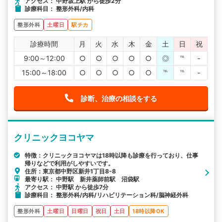
アクセス： 中野坂上駅 から徒歩2分
診療科目： 整形外科/内科
整形外科
土曜日
駅チカ
診療時間
月
火
水
木
金
土
日
祝
9:00～12:00
○
○
○
○
○
◎
℡
-
15:00～18:00
○
○
○
○
○
℡
℡
-
診断、治療の相談をする
クリニックヨコヤマ
特徴：クリニックヨコヤマは18時以降も診療を行っており、仕事
帰りなどで利用がしやすいです。
住所：東京都中野区新井1丁目8-8
最寄り駅： 中野駅 新井薬師前駅 沼袋駅
アクセス： 中野駅 から徒歩7分
診療科目： 整形外科/内科/リハビリテーション科/脳神経外科
整形外科
土曜日
日曜日
祝日
土日
18時以降OK