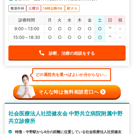
整形外科
土曜日
18時以降OK
駅チカ
診療時間
月
火
水
木
金
土
日
祝
9:00～13:00
○
○
○
○
○
○
℡
-
15:00～18:30
○
○
○
○
○
◎
℡
-
診断、治療の相談をする
どの通院先を選べばよいか分からない...
そんな時は無料相談窓口へ
社会医療法人社団健友会 中野共立病院附属中野
共立診療所
特徴：中野駅から4分の距離に位置している社会医療法人社団健友