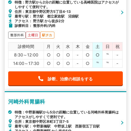
特徴：野方駅から2分の距離に位置している高崎医院はアクセスが
しやすくて便利です。
住所：東京都中野区野方5丁目4-13
最寄り駅： 野方駅 都立家政駅 沼袋駅
アクセス： 野方駅 から徒歩2分
診療科目： 整形外科/内科
整形外科
土曜日
駅チカ
診療時間
月
火
水
木
金
土
日
祝
8:30～12:00
○
○
○
-
○
○
℡
-
14:00～17:30
○
○
○
-
○
℡
℡
-
診断、治療の相談をする
河崎外科胃腸科
特徴：中野新橋駅から5分の距離に位置している河崎外科胃腸科は
アクセスがしやすくて便利です。
住所：東京都中野区本町3丁目7-5
最寄り駅： 中野新橋駅 中野坂上駅 西新宿五丁目駅
アクセス： 中野新橋駅 から徒歩5分