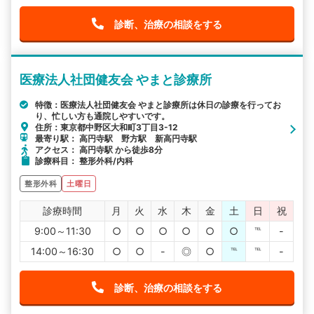
診断、治療の相談をする
医療法人社団健友会 やまと診療所
特徴：医療法人社団健友会 やまと診療所は休日の診療を行ってお
り、忙しい方も通院しやすいです。
住所：東京都中野区大和町3丁目3-12
最寄り駅： 高円寺駅 野方駅 新高円寺駅
アクセス： 高円寺駅 から徒歩8分
診療科目： 整形外科/内科
整形外科
土曜日
診療時間
月
火
水
木
金
土
日
祝
9:00～11:30
○
○
○
○
○
○
℡
-
14:00～16:30
○
○
-
◎
○
℡
℡
-
診断、治療の相談をする