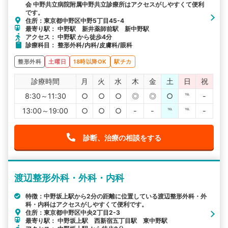
会 中野共立病院附属中野共立診療所はアクセスがしやすくて便利
です。
住所：東京都中野区中野5丁目45-4
最寄り駅： 中野駅 新井薬師前駅 新中野駅
アクセス： 中野駅 から徒歩4分
診療科目： 整形外科/内科/皮膚科/眼科
整形外科
土曜日
18時以降OK
駅チカ
診療時間
月
火
水
木
金
土
日
祝
8:30～11:30
○
○
○
◎
◎
○
℡
-
13:00～19:00
○
○
○
-
-
℡
℡
-
診断、治療の相談をする
渡辺整形外科・外科・内科
特徴：中野坂上駅から2分の距離に位置している渡辺整形外科・外
科・内科はアクセスがしやすくて便利です。
住所：東京都中野区中央2丁目2-3
最寄り駅： 中野坂上駅 西新宿五丁目駅 東中野駅