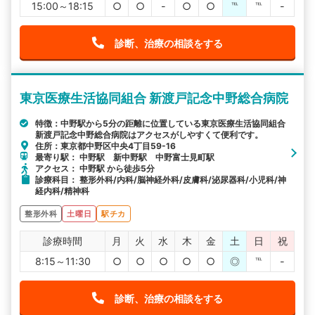
15:00～18:15
○
○
-
○
○
℡
℡
-
診断、治療の相談をする
東京医療生活協同組合 新渡戸記念中野総合病院
特徴：中野駅から5分の距離に位置している東京医療生活協同組合
新渡戸記念中野総合病院はアクセスがしやすくて便利です。
住所：東京都中野区中央4丁目59-16
最寄り駅： 中野駅 新中野駅 中野富士見町駅
アクセス： 中野駅 から徒歩5分
診療科目： 整形外科/内科/脳神経外科/皮膚科/泌尿器科/小児科/神
経内科/精神科
整形外科
土曜日
駅チカ
診療時間
月
火
水
木
金
土
日
祝
8:15～11:30
○
○
○
○
○
◎
℡
-
診断、治療の相談をする