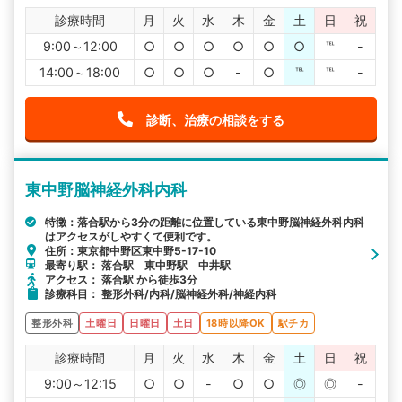
診療時間
月
火
水
木
金
土
日
祝
9:00～12:00
○
○
○
○
○
○
℡
-
14:00～18:00
○
○
○
-
○
℡
℡
-
診断、治療の相談をする
東中野脳神経外科内科
特徴：落合駅から3分の距離に位置している東中野脳神経外科内科
はアクセスがしやすくて便利です。
住所：東京都中野区東中野5-17-10
最寄り駅： 落合駅 東中野駅 中井駅
アクセス： 落合駅 から徒歩3分
診療科目： 整形外科/内科/脳神経外科/神経内科
整形外科
土曜日
日曜日
土日
18時以降OK
駅チカ
診療時間
月
火
水
木
金
土
日
祝
9:00～12:15
○
○
-
○
○
◎
◎
-