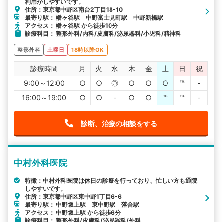
利用がしやすいです。
住所：東京都中野区南台2丁目18-10
最寄り駅： 幡ヶ谷駅 中野富士見町駅 中野新橋駅
アクセス： 幡ヶ谷駅 から徒歩10分
診療科目： 整形外科/内科/皮膚科/泌尿器科/小児科/精神科
整形外科
土曜日
18時以降OK
診療時間
月
火
水
木
金
土
日
祝
9:00～12:00
○
○
◎
○
○
○
℡
-
16:00～19:00
○
○
-
○
○
℡
℡
-
診断、治療の相談をする
中村外科医院
特徴：中村外科医院は休日の診療を行っており、忙しい方も通院
しやすいです。
住所：東京都中野区東中野1丁目6-6
最寄り駅： 中野坂上駅 東中野駅 落合駅
アクセス： 中野坂上駅 から徒歩6分
診療科目： 整形外科/皮膚科/泌尿器科/外科