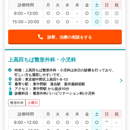
診療時間
月
火
水
木
金
土
日
祝
9:00～13:00
○
○
○
-
○
◎
◎
◎
15:00～20:00
○
○
○
-
○
◎
◎
◎
診断、治療の相談をする
上高田ちば整形外科・小児科
特徴：上高田ちば整形外科・小児科は休日の診療を行っており、
忙しい方も通院しやすいです。
住所：東京都中野区上高田1-8-13
最寄り駅： 東中野駅 落合駅 新井薬師前駅
アクセス： 東中野駅 から徒歩10分
診療科目： 整形外科/リハビリテーション科/小児科
整形外科
土曜日
診療時間
月
火
水
木
金
土
日
祝
9:00～12:00
○
○
○
○
○
○
℡
-