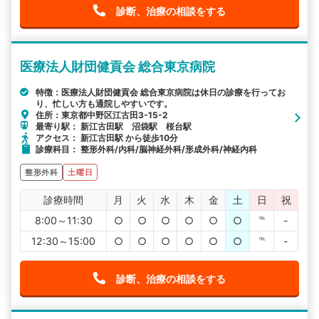
診断、治療の相談をする
医療法人財団健貢会 総合東京病院
特徴：医療法人財団健貢会 総合東京病院は休日の診療を行ってお
り、忙しい方も通院しやすいです。
住所：東京都中野区江古田3-15-2
最寄り駅： 新江古田駅 沼袋駅 桜台駅
アクセス： 新江古田駅 から徒歩10分
診療科目： 整形外科/内科/脳神経外科/形成外科/神経内科
整形外科
土曜日
診療時間
月
火
水
木
金
土
日
祝
8:00～11:30
○
○
○
○
○
○
℡
-
12:30～15:00
○
○
○
○
○
○
℡
-
診断、治療の相談をする