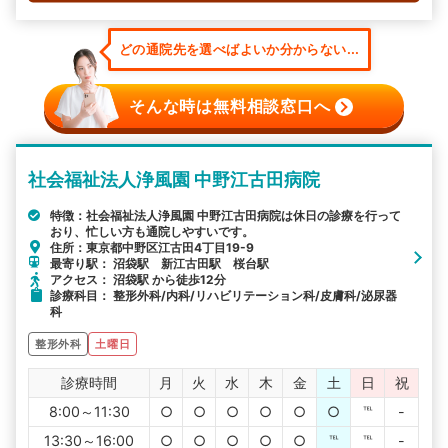
どの通院先を選べばよいか分からない...
そんな時は無料相談窓口へ
社会福祉法人浄風園 中野江古田病院
特徴：社会福祉法人浄風園 中野江古田病院は休日の診療を行って
おり、忙しい方も通院しやすいです。
住所：東京都中野区江古田4丁目19-9
最寄り駅： 沼袋駅 新江古田駅 桜台駅
アクセス： 沼袋駅 から徒歩12分
診療科目： 整形外科/内科/リハビリテーション科/皮膚科/泌尿器
科
整形外科
土曜日
診療時間
月
火
水
木
金
土
日
祝
8:00～11:30
○
○
○
○
○
○
℡
-
13:30～16:00
○
○
○
○
○
℡
℡
-