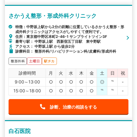
さかうえ整形・形成外科クリニック
特徴：中野坂上駅から2分の距離に位置しているさかうえ整形・形
成外科クリニックはアクセスがしやすくて便利です。
住所：東京都中野区本町2-46-1 サンブライトツイン3F
最寄り駅： 中野坂上駅 西新宿五丁目駅 東中野駅
アクセス： 中野坂上駅 から徒歩2分
診療科目： 整形外科/リハビリテーション科/皮膚科/形成外科
整形外科
土曜日
駅チカ
診療時間
月
火
水
木
金
土
日
祝
9:00～13:00
○
○
○
○
○
◎
℡
-
15:00～18:00
○
○
○
○
○
℡
℡
-
診断、治療の相談をする
白石医院