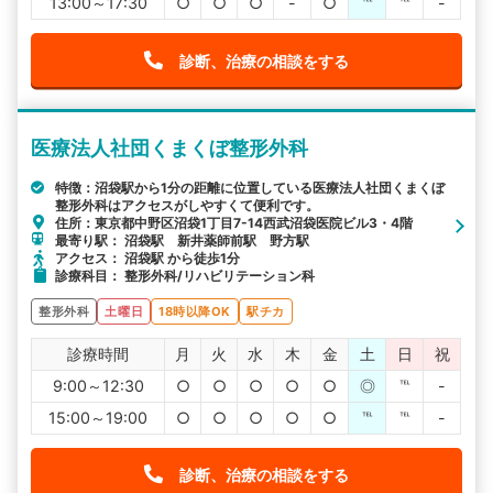
13:00～17:30
○
○
○
-
○
℡
℡
-
診断、治療の相談をする
医療法人社団くまくぼ整形外科
特徴：沼袋駅から1分の距離に位置している医療法人社団くまくぼ
整形外科はアクセスがしやすくて便利です。
住所：東京都中野区沼袋1丁目7-14西武沼袋医院ビル3・4階
最寄り駅： 沼袋駅 新井薬師前駅 野方駅
アクセス： 沼袋駅 から徒歩1分
診療科目： 整形外科/リハビリテーション科
整形外科
土曜日
18時以降OK
駅チカ
診療時間
月
火
水
木
金
土
日
祝
9:00～12:30
○
○
○
○
○
◎
℡
-
15:00～19:00
○
○
○
○
○
℡
℡
-
診断、治療の相談をする