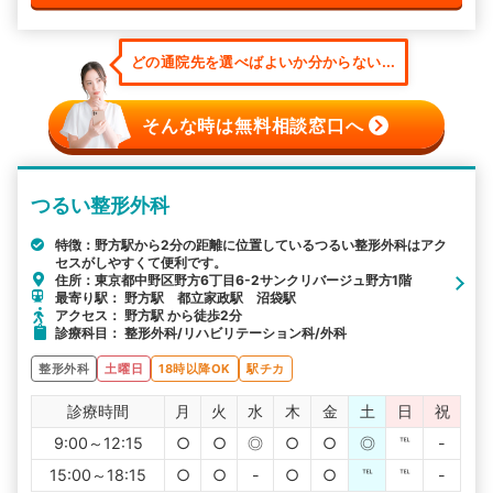
どの通院先を選べばよいか分からない...
そんな時は無料相談窓口へ
つるい整形外科
特徴：野方駅から2分の距離に位置しているつるい整形外科はアク
セスがしやすくて便利です。
住所：東京都中野区野方6丁目6-2サンクリバージュ野方1階
最寄り駅： 野方駅 都立家政駅 沼袋駅
アクセス： 野方駅 から徒歩2分
診療科目： 整形外科/リハビリテーション科/外科
整形外科
土曜日
18時以降OK
駅チカ
診療時間
月
火
水
木
金
土
日
祝
9:00～12:15
○
○
◎
○
○
◎
℡
-
15:00～18:15
○
○
-
○
○
℡
℡
-