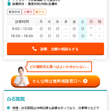
診療科目： 整形外科/内科/皮膚科
整形外科
土曜日
駅チカ
診療時間
月
火
水
木
金
土
日
祝
9:00～12:00
○
○
○
-
○
○
℡
-
16:00～18:00
○
○
○
-
○
◎
℡
-
診断、治療の相談をする
どの通院先を選べばよいか分からない...
そんな時は無料相談窓口へ
白石医院
特徴：白石医院は18時以降も診療を行っており、仕事帰りなどで