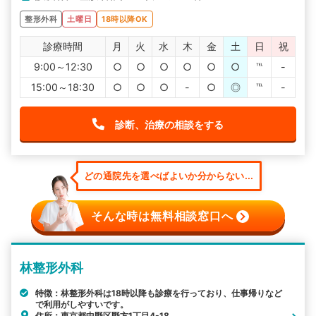
整形外科
土曜日
18時以降OK
診療時間
月
火
水
木
金
土
日
祝
9:00～12:30
○
○
○
○
○
○
℡
-
15:00～18:30
○
○
○
-
○
◎
℡
-
診断、治療の相談をする
どの通院先を選べばよいか分からない...
そんな時は無料相談窓口へ
林整形外科
特徴：林整形外科は18時以降も診療を行っており、仕事帰りなど
で利用がしやすいです。
住所：東京都中野区野方1丁目4-18