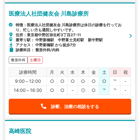
医療法人社団健友会 川島診療所
特徴：医療法人社団健友会 川島診療所は休日の診療を行ってお
り、忙しい方も通院しやすいです。
住所：東京都中野区弥生町3丁目27-11
最寄り駅： 中野新橋駅 中野富士見町駅 新中野駅
アクセス： 中野新橋駅 から徒歩7分
診療科目： 整形外科/内科
整形外科
土曜日
診療時間
月
火
水
木
金
土
日
祝
9:00～12:00
○
○
○
○
○
○
℡
-
14:00～16:30
○
○
-
◎
○
℡
℡
-
診断、治療の相談をする
高崎医院