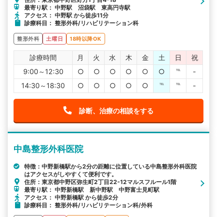
最寄り駅： 中野駅 沼袋駅 東高円寺駅
アクセス： 中野駅 から徒歩11分
診療科目： 整形外科/リハビリテーション科
整形外科
土曜日
18時以降OK
診療時間
月
火
水
木
金
土
日
祝
9:00～12:30
○
○
○
○
○
○
℡
-
14:30～18:30
○
○
○
○
○
℡
℡
-
診断、治療の相談をする
中島整形外科医院
特徴：中野新橋駅から2分の距離に位置している中島整形外科医院
はアクセスがしやすくて便利です。
住所：東京都中野区弥生町2丁目22-12マルスフルール1階
最寄り駅： 中野新橋駅 新中野駅 中野富士見町駅
アクセス： 中野新橋駅 から徒歩2分
診療科目： 整形外科/リハビリテーション科/外科