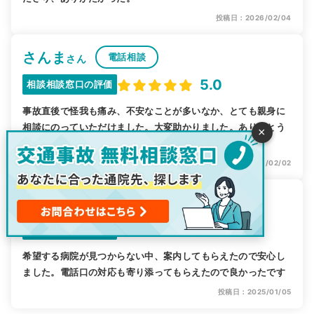
投稿日：2026/02/04
さんま
電話相談
さん
5.0
相談相談窓口の評価
事故直後で怪我も痛み、不安なことが多いなか、とても親身に
相談にのっていただけました。大変助かりました。ありがとう
×
ございます。
投稿日：2026/02/02
くろゆき
電話相談
さん
4.0
相談相談窓口の評価
希望する病院が見つからない中、案内してもらえたので安心し
ました。電話口の対応も寄り添ってもらえたので良かったです
投稿日：2025/01/05