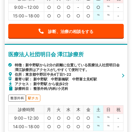
9:00～12:00
○
○
○
-
○
○
℡
-
15:00～18:00
○
○
○
○
○
℡
℡
-
診断、治療の相談をする
医療法人社団明日会 澤江診療所
特徴：新中野駅から2分の距離に位置している医療法人社団明日会
澤江診療所はアクセスがしやすくて便利です。
住所：東京都中野区中央4丁目1-22
最寄り駅： 新中野駅 中野新橋駅 中野富士見町駅
アクセス： 新中野駅 から徒歩2分
診療科目： 整形外科/内科/小児科
整形外科
駅チカ
診療時間
月
火
水
木
金
土
日
祝
9:00～12:30
○
○
○
○
○
℡
℡
-
14:00～18:00
○
○
○
○
○
℡
℡
-