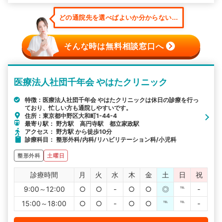
どの通院先を選べばよいか分からない...
そんな時は無料相談窓口へ
医療法人社団千年会 やはたクリニック
特徴：医療法人社団千年会 やはたクリニックは休日の診療を行っ
ており、忙しい方も通院しやすいです。
住所：東京都中野区大和町1-44-4
最寄り駅： 野方駅 高円寺駅 都立家政駅
アクセス： 野方駅 から徒歩10分
診療科目： 整形外科/内科/リハビリテーション科/小児科
整形外科
土曜日
診療時間
月
火
水
木
金
土
日
祝
9:00～12:00
○
○
-
○
○
◎
℡
-
15:00～18:00
○
○
-
○
○
℡
℡
-