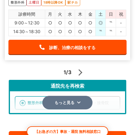
整形外科
土曜日
18時以降OK
駅チカ
診療時間
月
火
水
木
金
土
日
祝
9:00～12:30
○
○
○
○
○
◎
℡
-
14:30～18:30
○
○
○
○
○
℡
℡
-
診断、治療の相談をする
1/3
通院先を再検索
整形外科
整骨院・接骨院
もっと見る
エリア
東京都
中野区
【お急ぎの方】事故・通院 無料相談窓口
検索する