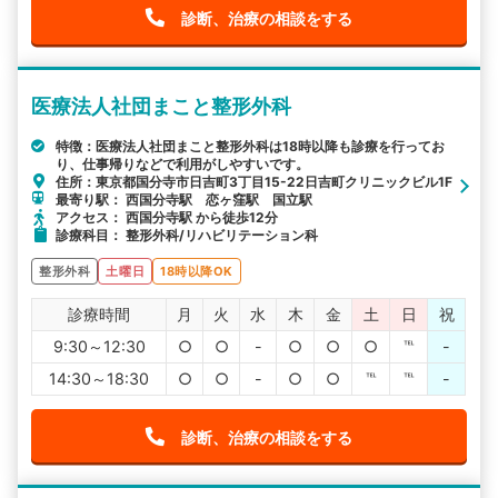
診断、治療の相談をする
医療法人社団まこと整形外科
特徴：医療法人社団まこと整形外科は18時以降も診療を行ってお
り、仕事帰りなどで利用がしやすいです。
住所：東京都国分寺市日吉町3丁目15-22日吉町クリニックビル1F
最寄り駅： 西国分寺駅 恋ヶ窪駅 国立駅
アクセス： 西国分寺駅 から徒歩12分
診療科目： 整形外科/リハビリテーション科
整形外科
土曜日
18時以降OK
診療時間
月
火
水
木
金
土
日
祝
9:30～12:30
○
○
-
○
○
○
℡
-
14:30～18:30
○
○
-
○
○
℡
℡
-
診断、治療の相談をする