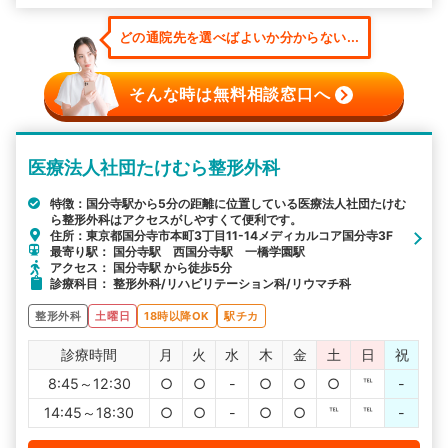
どの通院先を選べばよいか分からない...
そんな時は無料相談窓口へ
医療法人社団たけむら整形外科
特徴：国分寺駅から5分の距離に位置している医療法人社団たけむ
ら整形外科はアクセスがしやすくて便利です。
住所：東京都国分寺市本町3丁目11-14メディカルコア国分寺3F
最寄り駅： 国分寺駅 西国分寺駅 一橋学園駅
アクセス： 国分寺駅 から徒歩5分
診療科目： 整形外科/リハビリテーション科/リウマチ科
整形外科
土曜日
18時以降OK
駅チカ
診療時間
月
火
水
木
金
土
日
祝
8:45～12:30
○
○
-
○
○
○
℡
-
14:45～18:30
○
○
-
○
○
℡
℡
-