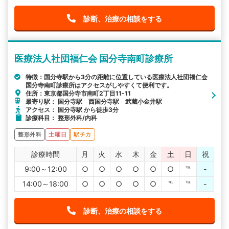
診断、治療の相談をする
医療法人社団福仁会 国分寺南町診療所
特徴：国分寺駅から3分の距離に位置している医療法人社団福仁会
国分寺南町診療所はアクセスがしやすくて便利です。
住所：東京都国分寺市南町2丁目11-11
最寄り駅： 国分寺駅 西国分寺駅 武蔵小金井駅
アクセス： 国分寺駅 から徒歩3分
診療科目： 整形外科/内科
整形外科
土曜日
駅チカ
診療時間
月
火
水
木
金
土
日
祝
9:00～12:00
○
○
○
○
○
○
℡
-
14:00～18:00
○
○
○
○
○
℡
℡
-
診断、治療の相談をする