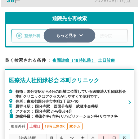
38
件
2026/08/11時点
通院先を再検索
整形外科
整骨院・接骨院
もっと見る
エリア
東京都
国分寺市
良く検索される条件
：
夜間診療（18時以降）
土日診療
検索する
医療法人社団緑杉会 本町クリニック
詳細条件で絞り込む
特徴：国分寺駅から4分の距離に位置している医療法人社団緑杉会
本町クリニックはアクセスがしやすくて便利です。
その他の検索方法
住所：東京都国分寺市本町2丁目7-10
最寄り駅： 国分寺駅 西国分寺駅 武蔵小金井駅
駅から探す
院名から探す
アクセス： 国分寺駅 から徒歩4分
診療科目： 整形外科/内科/リハビリテーション科/リウマチ科
整形外科
土曜日
18時以降OK
駅チカ
診療時間
月
火
水
木
金
土
日
祝