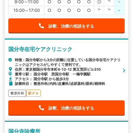
9:00～11:00
○
○
○
○
○
◎
℡
-
15:00～17:00
○
○
○
○
○
℡
℡
-
診断、治療の相談をする
国分寺在宅ケアクリニック
特徴：国分寺駅から3分の距離に位置している国分寺在宅ケアクリ
ニックはアクセスがしやすくて便利です。
住所：東京都国分寺市本町4-13-12 第五荒田ビル310
最寄り駅： 国分寺駅 西国分寺駅 一橋学園駅
アクセス： 国分寺駅 から徒歩3分
診療科目： 整形外科/内科/皮膚科/泌尿器科/眼科/精神科
整形外科
駅チカ
診断、治療の相談をする
国分寺診療所