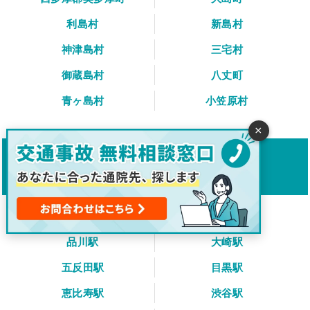
利島村
新島村
神津島村
三宅村
御蔵島村
八丈町
青ヶ島村
小笠原村
×
東京都内の主要駅から
交通事故治療の整形外科をさがす
東京駅
新橋駅
品川駅
大崎駅
五反田駅
目黒駅
恵比寿駅
渋谷駅