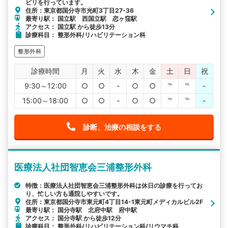
ビリを行っています。
住所：東京都国分寺市光町3丁目27-36
最寄り駅： 国立駅 西国立駅 恋ヶ窪駅
アクセス： 国立駅 から徒歩13分
診療科目： 整形外科/リハビリテーション科
整形外科
診療時間
月
火
水
木
金
土
日
祝
9:30～12:00
○
○
-
○
○
℡
℡
-
15:00～18:00
○
○
-
○
○
℡
℡
-
診断、治療の相談をする
医療法人社団智恵会三浦整形外科
特徴：医療法人社団智恵会三浦整形外科は休日の診療を行ってお
り、忙しい方も通院しやすいです。
住所：東京都国分寺市東元町4丁目14-1東元町メディカルビル2F
最寄り駅： 国分寺駅 北府中駅 府中駅
アクセス： 国分寺駅 から徒歩12分
診療科目： 整形外科/リハビリテーション科/リウマチ科