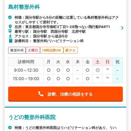
島村整形外科
特徴：国分寺駅から5分の距離に位置している島村整形外科はアク
セスがしやすくて便利です。
住所：東京都国分寺市南町3丁目1-29飛べない飛行船PART1
最寄り駅： 国分寺駅 西国分寺駅 北府中駅
アクセス： 国分寺駅 から徒歩5分
診療科目： 整形外科/リハビリテーション科
整形外科
土曜日
18時以降OK
駅チカ
診療時間
月
火
水
木
金
土
日
祝
9:00～12:30
○
○
○
-
○
◎
℡
-
15:00～19:00
○
○
○
-
○
℡
℡
-
診断、治療の相談をする
うどの整形外科医院
特徴：うどの整形外科医院はリハビリテーション科があり、リハ