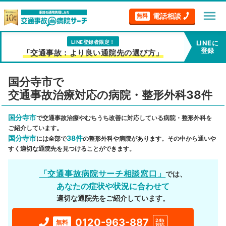
menu
電話相談
無料
LINE登録者限定！
LINEに
登録
「交通事故：より良い通院先の選び方」
国分寺市で
交通事故治療対応の病院・整形外科38件
国分寺市
で交通事故治療やむちうち改善に対応している病院・整形外科を
ご紹介しています。
国分寺市
38件
には全部で
の整形外科や病院があります。その中から通いや
すく適切な通院先を見つけることができます。
「交通事故病院サーチ相談窓口」
では、
あなたの症状や状況に合わせて
適切な通院先をご紹介しています。
0120-963-887
24h
無料
対応