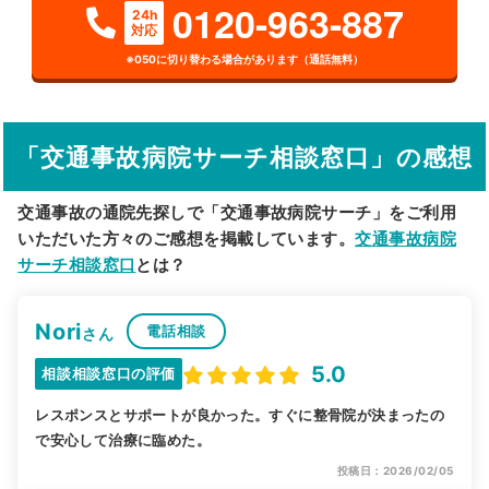
0120-963-887
24h
対応
詳細条件で絞り込む
※050に切り替わる場合があります（通話無料）
その他の検索方法
駅から探す
院名から探す
「交通事故病院サーチ相談窓口」の感想
交通事故の通院先探しで「交通事故病院サーチ」をご利用
いただいた方々のご感想を掲載しています。
交通事故病院
サーチ相談窓口
とは？
Nori
電話相談
さん
5.0
相談相談窓口の評価
レスポンスとサポートが良かった。すぐに整骨院が決まったの
で安心して治療に臨めた。
投稿日：2026/02/05