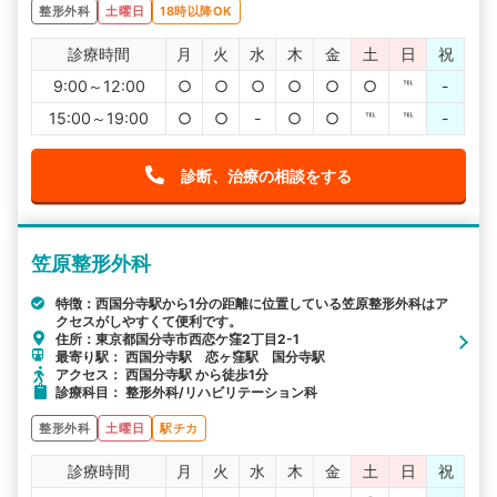
整形外科
土曜日
18時以降OK
診療時間
月
火
水
木
金
土
日
祝
9:00～12:00
○
○
○
○
○
○
℡
-
15:00～19:00
○
○
-
○
○
℡
℡
-
診断、治療の相談をする
笠原整形外科
特徴：西国分寺駅から1分の距離に位置している笠原整形外科はア
クセスがしやすくて便利です。
住所：東京都国分寺市西恋ケ窪2丁目2-1
最寄り駅： 西国分寺駅 恋ヶ窪駅 国分寺駅
アクセス： 西国分寺駅 から徒歩1分
診療科目： 整形外科/リハビリテーション科
整形外科
土曜日
駅チカ
診療時間
月
火
水
木
金
土
日
祝