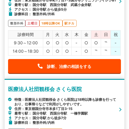
住所：東京都国分寺市本町1丁目7-3国分寺クリニツクヴイレジB1
最寄り駅： 国分寺駅 西国分寺駅 武蔵小金井駅
アクセス： 国分寺駅 から徒歩5分
診療科目： 整形外科/外科
整形外科
土曜日
18時以降OK
駅チカ
診療時間
月
火
水
木
金
土
日
祝
9:30～12:00
○
○
○
-
○
○
℡
-
14:00～18:30
○
○
○
-
○
℡
℡
-
診断、治療の相談をする
医療法人社団観桜会 さくら医院
特徴：医療法人社団観桜会 さくら医院は18時以降も診療を行って
おり、仕事帰りなどで利用がしやすいです。
住所：東京都国分寺市本多1丁目3-15
最寄り駅： 国分寺駅 西国分寺駅 一橋学園駅
アクセス： 国分寺駅 から徒歩7分
診療科目： 整形外科/内科