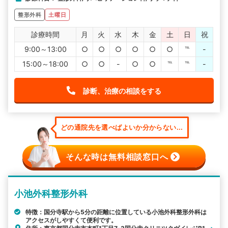
整形外科
土曜日
診療時間
月
火
水
木
金
土
日
祝
9:00～13:00
○
○
○
○
○
○
℡
-
15:00～18:00
○
○
-
○
○
℡
℡
-
診断、治療の相談をする
どの通院先を選べばよいか分からない...
そんな時は無料相談窓口へ
小池外科整形外科
特徴：国分寺駅から5分の距離に位置している小池外科整形外科は
アクセスがしやすくて便利です。