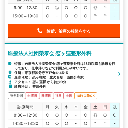
9:00～12:30
○
◎
○
○
○
◎
℡
-
15:00～19:30
○
-
○
○
○
℡
℡
-
診断、治療の相談をする
医療法人社団榮泰会 恋ヶ窪整形外科
特徴：医療法人社団榮泰会 恋ヶ窪整形外科は18時以降も診療を行
っており、仕事帰りなどで利用がしやすいです。
住所：東京都国分寺市戸倉4-45-5
最寄り駅： 恋ヶ窪駅 鷹の台駅 西国分寺駅
アクセス： 恋ヶ窪駅 から徒歩9分
診療科目： 整形外科
整形外科
土曜日
日曜日
祝日
土日
18時以降OK
診療時間
月
火
水
木
金
土
日
祝
8:30～12:30
○
○
○
-
○
◎
○
○
14:30～18:30
○
○
○
-
○
℡
℡
-