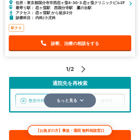
住所：東京都国分寺市西恋ヶ窪4-30-3 恋ヶ窪クリニックビル2F
最寄り駅： 恋ヶ窪駅 西国分寺駅 鷹の台駅
アクセス： 恋ヶ窪駅 から徒歩2分
診療科目： 内科/小児科
駅チカ
診断、治療の相談をする
1/2
通院先を再検索
整形外科
整骨院・接骨院
もっと見る
エリア
東京都
国分寺市
【お急ぎの方】事故・通院 無料相談窓口
検索する