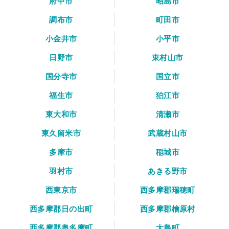
府中市
昭島市
調布市
町田市
小金井市
小平市
日野市
東村山市
国分寺市
国立市
福生市
狛江市
東大和市
清瀬市
東久留米市
武蔵村山市
多摩市
稲城市
羽村市
あきる野市
西東京市
西多摩郡瑞穂町
西多摩郡日の出町
西多摩郡檜原村
西多摩郡奥多摩町
大島町