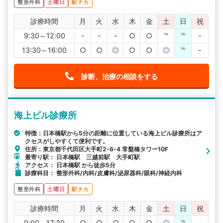
整形外科
土曜日
駅チカ
診療時間
月
火
水
木
金
土
日
祝
9:30～12:00
-
-
-
○
○
℡
℡
-
13:30～16:00
○
○
◎
○
○
◎
℡
-
診断、治療の相談をする
海上ビル診療所
特徴：日本橋駅から5分の距離に位置している海上ビル診療所はア
クセスがしやすくて便利です。
住所：東京都千代田区大手町2-6-4 常盤橋タワー10F
最寄り駅： 日本橋駅 三越前駅 大手町駅
アクセス： 日本橋駅 から徒歩5分
診療科目： 整形外科/内科/皮膚科/泌尿器科/眼科/神経内科
整形外科
土曜日
駅チカ
診療時間
月
火
水
木
金
土
日
祝
9:00～17:30
○
○
○
○
○
◎
℡
-