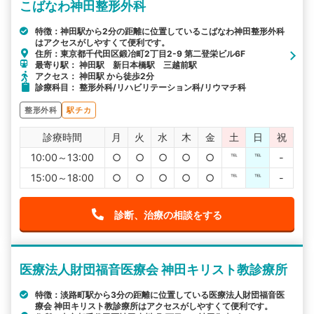
こばなわ神田整形外科
特徴：神田駅から2分の距離に位置しているこばなわ神田整形外科
はアクセスがしやすくて便利です。
住所：東京都千代田区鍛冶町2丁目2-9 第二登栄ビル6F
最寄り駅： 神田駅 新日本橋駅 三越前駅
アクセス： 神田駅 から徒歩2分
診療科目： 整形外科/リハビリテーション科/リウマチ科
整形外科
駅チカ
診療時間
月
火
水
木
金
土
日
祝
10:00～13:00
○
○
○
○
○
℡
℡
-
15:00～18:00
○
○
○
○
○
℡
℡
-
診断、治療の相談をする
医療法人財団福音医療会 神田キリスト教診療所
特徴：淡路町駅から3分の距離に位置している医療法人財団福音医
療会 神田キリスト教診療所はアクセスがしやすくて便利です。