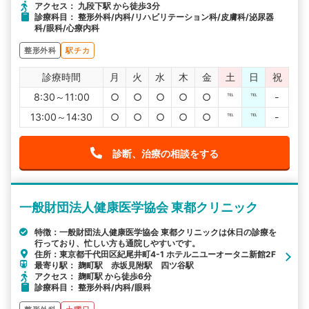
アクセス： 九段下駅 から徒歩3分
診療科目： 整形外科/内科/リハビリテーション科/皮膚科/泌尿器
科/眼科/心療内科
整形外科
駅チカ
診療時間
月
火
水
木
金
土
日
祝
8:30～11:00
○
○
○
○
○
℡
℡
-
13:00～14:30
○
○
○
○
○
℡
℡
-
診断、治療の相談をする
一般財団法人健康医学協会 東都クリニック
特徴：一般財団法人健康医学協会 東都クリニックは休日の診療を
行っており、忙しい方も通院しやすいです。
住所：東京都千代田区紀尾井町4-1 ホテルニユーオータニ新館2F
最寄り駅： 麹町駅 赤坂見附駅 四ツ谷駅
アクセス： 麹町駅 から徒歩6分
診療科目： 整形外科/内科/眼科