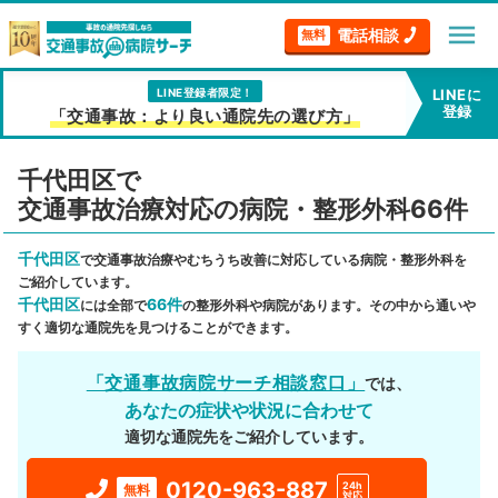
menu
電話相談
無料
LINE登録者限定！
LINEに
登録
「交通事故：より良い通院先の選び方」
千代田区で
交通事故治療対応の病院・整形外科66件
千代田区
で交通事故治療やむちうち改善に対応している病院・整形外科を
ご紹介しています。
千代田区
66件
には全部で
の整形外科や病院があります。その中から通いや
すく適切な通院先を見つけることができます。
「交通事故病院サーチ相談窓口」
では、
あなたの症状や状況に合わせて
適切な通院先をご紹介しています。
0120-963-887
24h
無料
対応