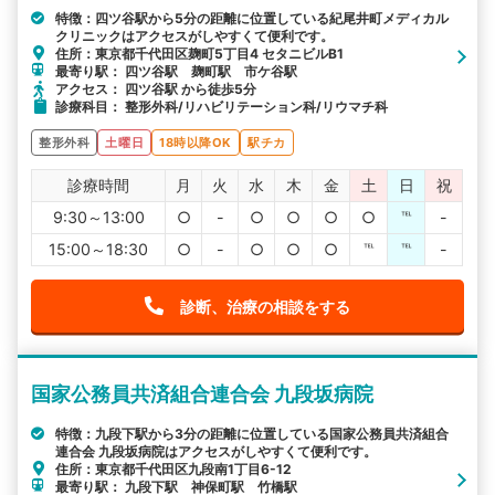
特徴：四ツ谷駅から5分の距離に位置している紀尾井町メディカル
クリニックはアクセスがしやすくて便利です。
住所：東京都千代田区麹町5丁目4 セタニビルB1
最寄り駅： 四ツ谷駅 麹町駅 市ケ谷駅
アクセス： 四ツ谷駅 から徒歩5分
診療科目： 整形外科/リハビリテーション科/リウマチ科
整形外科
土曜日
18時以降OK
駅チカ
診療時間
月
火
水
木
金
土
日
祝
9:30～13:00
○
-
○
○
○
○
℡
-
15:00～18:30
○
-
○
○
○
℡
℡
-
診断、治療の相談をする
国家公務員共済組合連合会 九段坂病院
特徴：九段下駅から3分の距離に位置している国家公務員共済組合
連合会 九段坂病院はアクセスがしやすくて便利です。
住所：東京都千代田区九段南1丁目6-12
最寄り駅： 九段下駅 神保町駅 竹橋駅