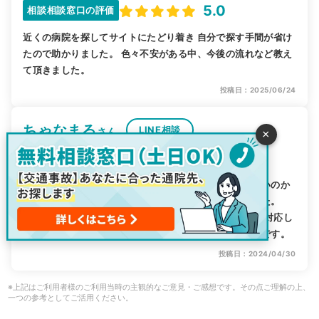
5.0
相談相談窓口の評価
近くの病院を探してサイトにたどり着き 自分で探す手間が省け
たので助かりました。 色々不安がある中、今後の流れなど教え
て頂きました。
投稿日：2025/06/24
ちゃなまる
LINE相談
さん
×
5.0
相談相談窓口の評価
事故を起こして自分の怪我の対応をどのようにしたらいいのか
分からなかった時に、このサイトを見つけて利用しました。
LINEからなので、利用もしやすく最初から親身になって対応し
てくれて、優しい言葉もかけてくれてとても心強かったです。
投稿日：2024/04/30
※上記はご利用者様のご利用当時の主観的なご意見・ご感想です。その点ご理解の上、
一つの参考としてご活用ください。