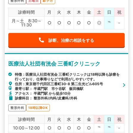
整形外科
土曜日
駅チカ
診療時間
月
火
水
木
金
土
日
祝
月～土 8:30～
○
○
○
○
○
◎
℡
-
11:30
診断、治療の相談をする
医療法人社団有洸会 三番町クリニック
特徴：医療法人社団有洸会 三番町クリニックは18時以降も診療を
行っており、仕事帰りなどで利用がしやすいです。
住所：東京都千代田区三番町30-8 第二生光ビル605号
最寄り駅： 半蔵門駅 市ケ谷駅 飯田橋駅
アクセス： 半蔵門駅 から徒歩10分
診療科目： 整形外科/内科/皮膚科/外科
整形外科
18時以降OK
診療時間
月
火
水
木
金
土
日
祝
10:00～12:00
○
○
○
○
○
℡
℡
-