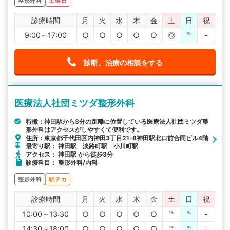
整形外科
土曜日
診療時間
月
火
水
木
金
土
日
祝
9:00～17:00
○
○
○
○
○
◎
℡
-
診断、治療の相談をする
医療法人社団ミツダ整形外科
特徴：神田駅から3分の距離に位置している医療法人社団ミツダ整
形外科はアクセスがしやすくて便利です。
住所：東京都千代田区内神田3丁目21-8神田駅北口前合同ビル4階
最寄り駅： 神田駅 淡路町駅 小川町駅
アクセス： 神田駅 から徒歩3分
診療科目： 整形外科/内科
整形外科
駅チカ
診療時間
月
火
水
木
金
土
日
祝
10:00～13:30
○
○
○
○
○
℡
℡
-
14:30～18:00
○
○
○
○
○
℡
℡
-