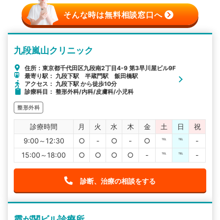
そんな時は無料相談窓口へ
九段嵐山クリニック
住所：東京都千代田区九段南2丁目4-9 第3早川屋ビル9F
最寄り駅： 九段下駅 半蔵門駅 飯田橋駅
アクセス： 九段下駅 から徒歩10分
診療科目： 整形外科/内科/皮膚科/小児科
整形外科
診療時間
月
火
水
木
金
土
日
祝
9:00～12:30
○
-
○
-
○
℡
℡
-
15:00～18:00
○
○
○
○
-
℡
℡
-
診断、治療の相談をする
霞が関ビル診療所