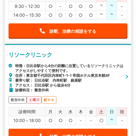
9:30～12:30
○
-
○
○
○
℡
℡
-
14:00～15:30
○
◎
○
○
○
℡
℡
-
診断、治療の相談をする
リソークリニック
特徴：日比谷駅から4分の距離に位置しているリソークリニックは
アクセスがしやすくて便利です。
住所：東京都千代田区内幸町1-1-1 帝国ホテル東京本館4F
最寄り駅： 日比谷駅 内幸町駅 銀座駅
アクセス： 日比谷駅 から徒歩4分
診療科目： 整形外科
整形外科
土曜日
駅チカ
診療時間
月
火
水
木
金
土
日
祝
10:00～18:00
○
○
○
-
-
◎
℡
-