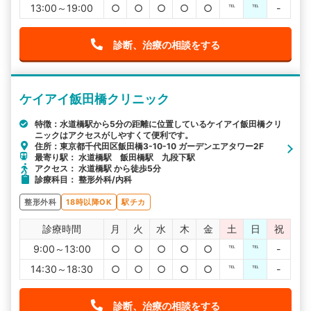
13:00～19:00
○
○
○
○
○
℡
℡
-
診断、治療の相談をする
ケイアイ飯田橋クリニック
特徴：水道橋駅から5分の距離に位置しているケイアイ飯田橋クリ
ニックはアクセスがしやすくて便利です。
住所：東京都千代田区飯田橋3-10-10 ガーデンエアタワー2F
最寄り駅： 水道橋駅 飯田橋駅 九段下駅
アクセス： 水道橋駅 から徒歩5分
診療科目： 整形外科/内科
整形外科
18時以降OK
駅チカ
診療時間
月
火
水
木
金
土
日
祝
9:00～13:00
○
○
○
○
○
℡
℡
-
14:30～18:30
○
○
○
○
○
℡
℡
-
診断、治療の相談をする