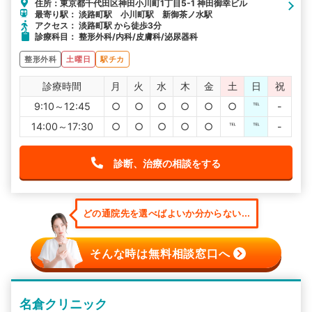
住所：東京都千代田区神田小川町1丁目5-1 神田御幸ビル
最寄り駅： 淡路町駅 小川町駅 新御茶ノ水駅
アクセス： 淡路町駅 から徒歩3分
診療科目： 整形外科/内科/皮膚科/泌尿器科
整形外科
土曜日
駅チカ
診療時間
月
火
水
木
金
土
日
祝
9:10～12:45
○
○
○
○
○
○
℡
-
14:00～17:30
○
○
○
○
○
℡
℡
-
診断、治療の相談をする
どの通院先を選べばよいか分からない...
そんな時は無料相談窓口へ
名倉クリニック