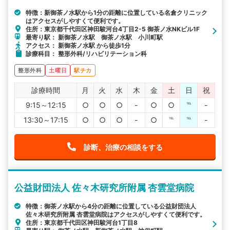
特徴：新御茶ノ水駅から1分の距離に位置している名倉クリニック
はアクセスがしやすくて便利です。
住所：東京都千代田区神田駿河台4丁目2-5 御茶ノ水NKビル1F
最寄り駅： 新御茶ノ水駅 御茶ノ水駅 小川町駅
アクセス： 新御茶ノ水駅 から徒歩1分
診療科目： 整形外科/リハビリテーション科
整形外科
土曜日
駅チカ
診療時間
月
火
水
木
金
土
日
祝
9:15～12:15
○
○
○
-
○
○
℡
-
13:30～17:15
○
○
○
-
○
℡
℡
-
診断、治療の相談をする
公益財団法人 佐々木研究所附属 杏雲堂病院
特徴：御茶ノ水駅から4分の距離に位置している公益財団法人
佐々木研究所附属 杏雲堂病院はアクセスがしやすくて便利です。
住所：東京都千代田区神田駿河台1丁目8