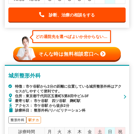
診断、治療の相談をする
どの通院先を選べばよいか分からない...
そんな時は無料相談窓口へ
城所整形外科
特徴：市ケ谷駅から2分の距離に位置している城所整形外科はアク
セスがしやすくて便利です。
住所：東京都千代田区五番町5第8田中ビル3F
最寄り駅： 市ケ谷駅 四ツ谷駅 麹町駅
アクセス： 市ケ谷駅 から徒歩2分
診療科目： 整形外科/リハビリテーション科
整形外科
駅チカ
診療時間
月
火
水
木
金
土
日
祝