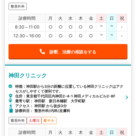
整形外科
診療時間
月
火
水
木
金
土
日
祝
8:30～11:00
○
○
○
○
○
℡
℡
-
12:30～16:00
○
○
○
○
○
℡
℡
-
診断、治療の相談をする
神田クリニック
特徴：神田駅から3分の距離に位置している神田クリニックはアク
セスがしやすくて便利です。
住所：東京都千代田区内神田2-4-1 神田メディカルビル2-8F
最寄り駅： 神田駅 新日本橋駅 大手町駅
アクセス： 神田駅 から徒歩3分
診療科目： 整形外科/内科/皮膚科
整形外科
土曜日
駅チカ
診療時間
月
火
水
木
金
土
日
祝