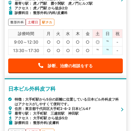
最寄り駅： 虎ノ門駅 霞ケ関駅 虎ノ門ヒルズ駅
アクセス： 虎ノ門駅 から徒歩2分
診療科目： 整形外科/内科/皮膚科
整形外科
土曜日
駅チカ
診療時間
月
火
水
木
金
土
日
祝
9:00～12:30
○
○
○
○
○
◎
℡
-
13:30～17:30
○
○
○
○
○
℡
℡
-
診断、治療の相談をする
日本ビル外科皮フ科
特徴：大手町駅から5分の距離に位置している日本ビル外科皮フ科
はアクセスがしやすくて便利です。
住所：東京都千代田区大手町2-6-2 日本ビル4Ｆ
最寄り駅： 大手町駅 三越前駅 神田駅
アクセス： 大手町駅 から徒歩5分
診療科目： 整形外科/皮膚科