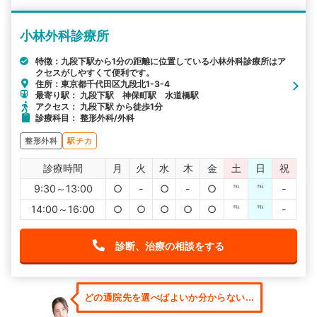
小林外科診療所
特徴：九段下駅から1分の距離に位置している小林外科診療所はア
クセスがしやすくて便利です。
住所：東京都千代田区九段北1-3-4
最寄り駅： 九段下駅 神保町駅 水道橋駅
アクセス： 九段下駅 から徒歩1分
診療科目： 整形外科/外科
整形外科
駅チカ
診療時間
月
火
水
木
金
土
日
祝
9:30～13:00
○
-
○
-
○
℡
℡
-
14:00～16:00
○
○
○
○
○
℡
℡
-
診断、治療の相談をする
どの通院先を選べばよいか分からない...