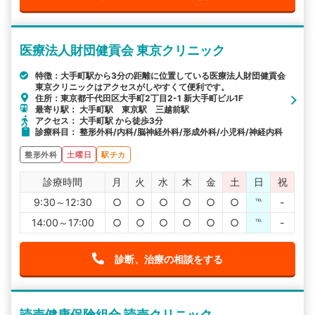
医療法人財団健貢会 東京クリニック
特徴：大手町駅から3分の距離に位置している医療法人財団健貢会
東京クリニックはアクセスがしやすくて便利です。
住所：東京都千代田区大手町2丁目2-1 新大手町ビル1F
最寄り駅： 大手町駅 東京駅 三越前駅
アクセス： 大手町駅 から徒歩3分
診療科目： 整形外科/内科/脳神経外科/形成外科/小児科/神経内科
整形外科
土曜日
駅チカ
診療時間
月
火
水
木
金
土
日
祝
9:30～12:30
○
○
○
○
○
○
℡
-
14:00～17:00
○
○
○
○
○
○
℡
-
診断、治療の相談をする
読売健康保険組合 読売クリニック