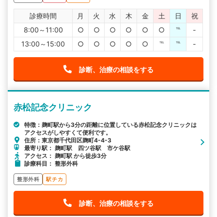
診療時間
月
火
水
木
金
土
日
祝
8:00～11:00
○
○
○
○
○
○
℡
-
13:00～15:00
○
○
○
○
○
℡
℡
-
診断、治療の相談をする
赤松記念クリニック
特徴：麹町駅から3分の距離に位置している赤松記念クリニックは
アクセスがしやすくて便利です。
住所：東京都千代田区麹町4-4-3
最寄り駅： 麹町駅 四ツ谷駅 市ケ谷駅
アクセス： 麹町駅 から徒歩3分
診療科目： 整形外科
整形外科
駅チカ
診断、治療の相談をする