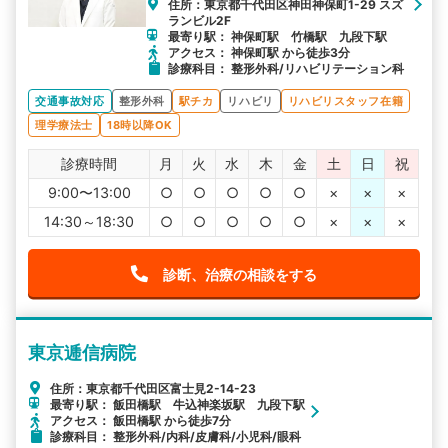
住所：東京都千代田区神田神保町1-29 スズ
ランビル2F
最寄り駅： 神保町駅 竹橋駅 九段下駅
アクセス： 神保町駅 から徒歩3分
診療科目： 整形外科/リハビリテーション科
交通事故対応
整形外科
駅チカ
リハビリ
リハビリスタッフ在籍
理学療法士
18時以降OK
診療時間
月
火
水
木
金
土
日
祝
9:00〜13:00
○
○
○
○
○
×
×
×
14:30～18:30
○
○
○
○
○
×
×
×
診断、治療の相談をする
東京逓信病院
住所：東京都千代田区富士見2-14-23
最寄り駅： 飯田橋駅 牛込神楽坂駅 九段下駅
アクセス： 飯田橋駅 から徒歩7分
診療科目： 整形外科/内科/皮膚科/小児科/眼科