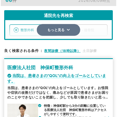
66
件
2026/08/09時点
通院先を再検索
整形外科
整骨院・接骨院
もっと見る
エリア
東京都
千代田区
良く検索される条件
：
夜間診療（18時以降）
土日診療
検索する
医療法人社団 神保町整形外科
詳細条件で絞り込む
当院は、患者さまの"QOL"の向上をゴールとしていま
す。
その他の検索方法
当院は、患者さまの"QOL"の向上をゴールとしています。お怪我
駅から探す
院名から探す
や症状の改善だけではなく、痛みなどが原因で患者さまがお困り
のことやできないことを把握し、少しでも取り除きたいと思って
おります。また、駅から徒歩2分の良好なアクセスにより通院は
特徴：神保町駅から3分の距離に位置してい
しやすく、リハビリスタッフも常駐しておりますので、継続通院
る医療法人社団 神保町整形外科はアクセス
しやすい環境です。
がしやすくて便利です。