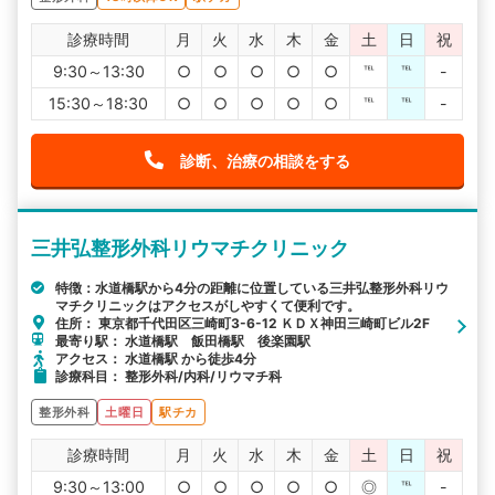
診療時間
月
火
水
木
金
土
日
祝
9:30～13:30
○
○
○
○
○
℡
℡
-
15:30～18:30
○
○
○
○
○
℡
℡
-
診断、治療の相談をする
三井弘整形外科リウマチクリニック
特徴：水道橋駅から4分の距離に位置している三井弘整形外科リウ
マチクリニックはアクセスがしやすくて便利です。
住所： 東京都千代田区三崎町3-6-12 ＫＤＸ神田三崎町ビル2F
最寄り駅： 水道橋駅 飯田橋駅 後楽園駅
アクセス： 水道橋駅 から徒歩4分
診療科目： 整形外科/内科/リウマチ科
整形外科
土曜日
駅チカ
診療時間
月
火
水
木
金
土
日
祝
9:30～13:00
○
○
○
○
○
◎
℡
-