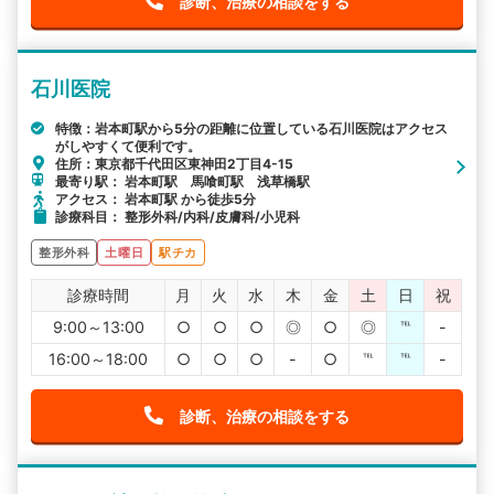
診断、治療の相談をする
石川医院
特徴：岩本町駅から5分の距離に位置している石川医院はアクセス
がしやすくて便利です。
住所：東京都千代田区東神田2丁目4-15
最寄り駅： 岩本町駅 馬喰町駅 浅草橋駅
アクセス： 岩本町駅 から徒歩5分
診療科目： 整形外科/内科/皮膚科/小児科
整形外科
土曜日
駅チカ
診療時間
月
火
水
木
金
土
日
祝
9:00～13:00
○
○
○
◎
○
◎
℡
-
16:00～18:00
○
○
○
-
○
℡
℡
-
診断、治療の相談をする