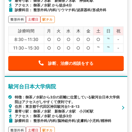
最寄り駅： 御茶ノ水駅 新御茶ノ水駅 神保町駅
アクセス： 御茶ノ水駅 から徒歩4分
診療科目： 整形外科/内科/リウマチ科/泌尿器科/形成外科
整形外科
土曜日
駅チカ
診療時間
月
火
水
木
金
土
日
祝
8:30～11:30
○
○
○
○
○
○
℡
-
11:30～15:30
○
○
○
○
○
℡
℡
-
診断、治療の相談をする
駿河台日本大学病院
特徴：御茶ノ水駅から3分の距離に位置している駿河台日本大学病
院はアクセスがしやすくて便利です。
住所：東京都千代田区神田駿河台1-8-13
最寄り駅： 御茶ノ水駅 新御茶ノ水駅 小川町駅
アクセス： 御茶ノ水駅 から徒歩3分
診療科目： 整形外科/内科/脳神経外科/皮膚科/小児科/精神科
整形外科
土曜日
駅チカ