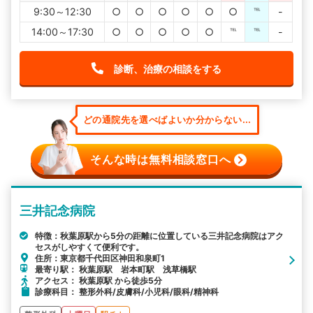
9:30～12:30
○
○
○
○
○
○
℡
-
14:00～17:30
○
○
○
○
○
℡
℡
-
診断、治療の相談をする
どの通院先を選べばよいか分からない...
そんな時は無料相談窓口へ
三井記念病院
特徴：秋葉原駅から5分の距離に位置している三井記念病院はアク
セスがしやすくて便利です。
住所：東京都千代田区神田和泉町1
最寄り駅： 秋葉原駅 岩本町駅 浅草橋駅
アクセス： 秋葉原駅 から徒歩5分
診療科目： 整形外科/皮膚科/小児科/眼科/精神科