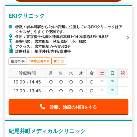
EKIクリニック
特徴：岩本町駅から2分の距離に位置しているEKIクリニックはア
クセスがしやすくて便利です。
住所：東京都千代田区神田岩本町1-14 秋葉原SFビルB1F
最寄り駅： 岩本町駅 秋葉原駅 小川町駅
アクセス： 岩本町駅 から徒歩2分
診療科目： 整形外科/内科/皮膚科
整形外科
18時以降OK
駅チカ
診療時間
月
火
水
木
金
土
日
祝
10:00～14:45
○
○
○
○
○
℡
℡
-
17:00～19:45
○
○
○
○
○
℡
℡
-
診断、治療の相談をする
紀尾井町メディカルクリニック