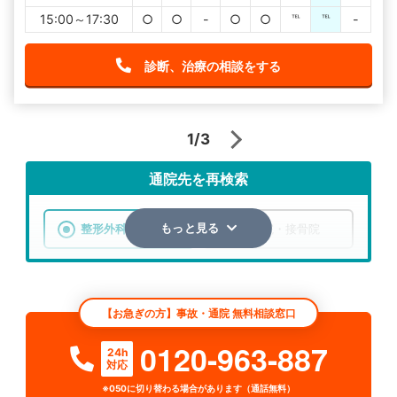
15:00～17:30
○
○
-
○
○
℡
℡
-
診断、治療の相談をする
1/3
通院先を再検索
整形外科
整骨院・接骨院
もっと見る
エリア
東京都
千代田区
【お急ぎの方】事故・通院 無料相談窓口
検索する
0120-963-887
24h
対応
詳細条件で絞り込む
※050に切り替わる場合があります（通話無料）