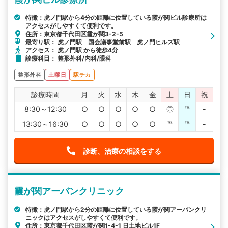
特徴：虎ノ門駅から4分の距離に位置している霞が関ビル診療所は
アクセスがしやすくて便利です。
住所：東京都千代田区霞が関3-2-5
最寄り駅： 虎ノ門駅 国会議事堂前駅 虎ノ門ヒルズ駅
アクセス： 虎ノ門駅 から徒歩4分
診療科目： 整形外科/内科/眼科
整形外科
土曜日
駅チカ
診療時間
月
火
水
木
金
土
日
祝
8:30～12:30
○
○
○
○
○
◎
℡
-
13:30～16:30
○
○
○
○
○
℡
℡
-
診断、治療の相談をする
霞が関アーバンクリニック
特徴：虎ノ門駅から2分の距離に位置している霞が関アーバンクリ
ニックはアクセスがしやすくて便利です。
住所：東京都千代田区霞が関1-4-1 日土地ビル1F