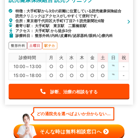
特徴：大手町駅から3分の距離に位置している読売健康保険組合
読売クリニックはアクセスがしやすくて便利です。
住所：東京都千代田区大手町1丁目7-1 読売新聞社6階
最寄り駅： 大手町駅 東京駅 二重橋前駅
アクセス： 大手町駅 から徒歩3分
診療科目： 整形外科/内科/皮膚科/泌尿器科/眼科/心療内科
整形外科
土曜日
駅チカ
診療時間
月
火
水
木
金
土
日
祝
10:00～13:00
○
○
○
○
○
○
℡
-
15:00～18:00
○
○
○
○
○
○
℡
-
診断、治療の相談をする
どの通院先を選べばよいか分からない...
そんな時は無料相談窓口へ