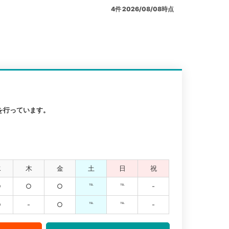
4
件
2026/08/08時点
を行っています。
水
木
金
土
日
祝
○
○
○
℡
℡
-
○
-
○
℡
℡
-