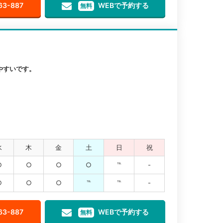
63-887
WEBで予約する
無料
やすいです。
水
木
金
土
日
祝
○
○
○
○
℡
-
○
○
○
℡
℡
-
63-887
WEBで予約する
無料