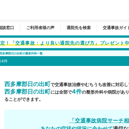
相談窓口
ご利用者様の声
通院先を検索
交通事故ガイ
者限定！「交通事故：より良い通院先の選び方」プレゼント
西多摩郡日の出町の整形外科一覧
4件
西多摩郡日の出町
で交通事故治療やむちうち改善に対応し
西多摩郡日の出町
4件
には全部で
の整形外科や病院があ
ることができます。
「交通事故病院サーチ
あなたの症状や状況に合わせて
適切な