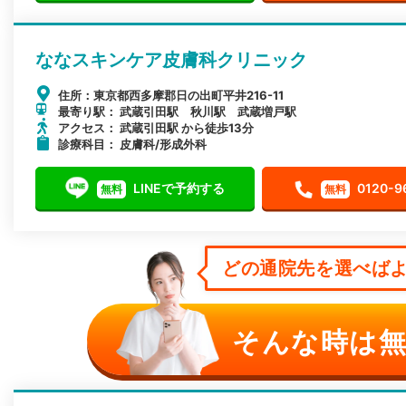
ななスキンケア皮膚科クリニック
住所：東京都西多摩郡日の出町平井216-11
最寄り駅： 武蔵引田駅 秋川駅 武蔵増戸駅
アクセス： 武蔵引田駅 から徒歩13分
診療科目： 皮膚科/形成外科
LINEで予約する
0120-9
無料
無料
どの通院先を選べばよ
そんな時は無