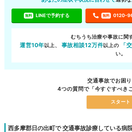
LINEで予約する
0120-9
無料
無料
むちうち治療や事故に関
運営10年
事故相談12万件
「
以上、
以上の
い。
交通事故でお困り
4つの質問で「今すぐすべき
スタート
西多摩郡日の出町で
交通事故診療している病