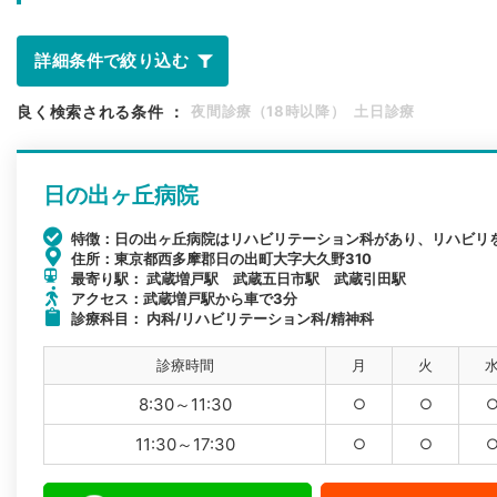
詳細条件で絞り込む
良く検索される条件
：
夜間診療（18時以降）
土日診療
日の出ヶ丘病院
特徴：日の出ヶ丘病院はリハビリテーション科があり、リハビリ
住所：東京都西多摩郡日の出町大字大久野310
最寄り駅： 武蔵増戸駅 武蔵五日市駅 武蔵引田駅
アクセス：武蔵増戸駅から車で3分
診療科目： 内科/リハビリテーション科/精神科
診療時間
月
火
8:30～11:30
○
○
11:30～17:30
○
○