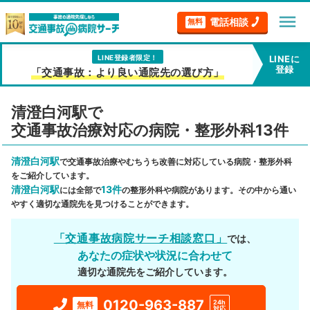
menu
電話相談
無料
LINE登録者限定！
LINEに
登録
「交通事故：より良い通院先の選び方」
清澄白河駅で
交通事故治療対応の病院・整形外科13件
清澄白河駅
で交通事故治療やむちうち改善に対応している病院・整形外科
をご紹介しています。
清澄白河駅
13件
には全部で
の整形外科や病院があります。その中から通い
やすく適切な通院先を見つけることができます。
「交通事故病院サーチ相談窓口」
では、
あなたの症状や状況に合わせて
適切な通院先をご紹介しています。
0120-963-887
24h
無料
対応