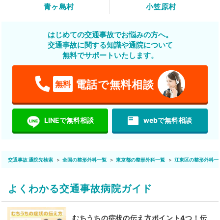
青ヶ島村
小笠原村
はじめての交通事故でお悩みの方へ。
交通事故に関する知識や通院について
無料でサポートいたします。
電話で無料相談
無料
featured_play_list
LINEで無料相談
webで無料相談
交通事故 通院先検索
全国の整形外科一覧
東京都の整形外科一覧
江東区の整形外科一
よくわかる交通事故病院ガイド
むちうちの症状の伝え方ポイント4つ！伝