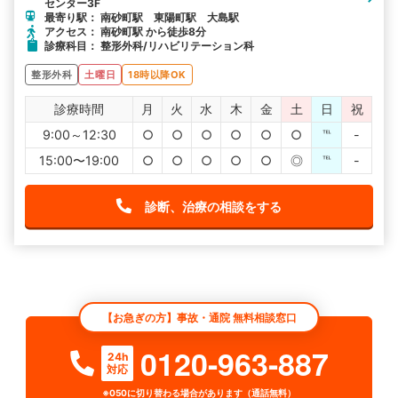
センター3F
最寄り駅： 南砂町駅 東陽町駅 大島駅
アクセス： 南砂町駅 から徒歩8分
診療科目： 整形外科/リハビリテーション科
整形外科
土曜日
18時以降OK
診療時間
月
火
水
木
金
土
日
祝
9:00～12:30
○
○
○
○
○
○
℡
-
15:00〜19:00
○
○
○
○
○
◎
℡
-
診断、治療の相談をする
【お急ぎの方】事故・通院 無料相談窓口
0120-963-887
24h
対応
※050に切り替わる場合があります（通話無料）