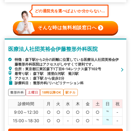
どの通院先を選べばよいか分からない...
そんな時は無料相談窓口へ
医療法人社団英裕会伊藤整形外科医院
特徴：森下駅から2分の距離に位置している医療法人社団英裕会伊
藤整形外科医院はアクセスがしやすくて便利です。
住所：東京都江東区森下1丁目6-14レツクス森下102号
最寄り駅： 森下駅 清澄白河駅 菊川駅
アクセス： 森下駅 から徒歩2分
診療科目： 整形外科/リハビリテーション科
整形外科
土曜日
18時以降OK
駅チカ
診療時間
月
火
水
木
金
土
日
祝
9:00～12:30
○
○
○
○
○
○
℡
-
15:00～18:30
○
○
-
○
○
℡
℡
-