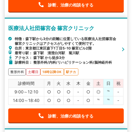
診断、治療の相談をする
医療法人社団篠宮会 篠宮クリニック
特徴：森下駅から3分の距離に位置している医療法人社団篠宮会
篠宮クリニックはアクセスがしやすくて便利です。
住所：東京都江東区森下1丁目5-10 篠宮ビル2階
最寄り駅： 森下駅 清澄白河駅 菊川駅
アクセス： 森下駅 から徒歩3分
診療科目： 整形外科/内科/リハビリテーション科/脳神経外科
整形外科
土曜日
18時以降OK
駅チカ
診療時間
月
火
水
木
金
土
日
祝
9:00～12:10
○
○
○
-
○
◎
℡
-
14:00～18:40
○
○
○
-
○
℡
℡
-
診断、治療の相談をする