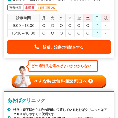
整形外科
土曜日
18時以降OK
診療時間
月
火
水
木
金
土
日
祝
9:00～13:00
○
○
○
○
○
○
℡
-
15:30～18:30
○
○
○
○
○
○
℡
-
診断、治療の相談をする
どの通院先を選べばよいか分からない...
そんな時は無料相談窓口へ
あおばクリニック
特徴：森下駅から4分の距離に位置しているあおばクリニックはア
クセスがしやすくて便利です。