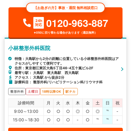
【お急ぎの方】事故・通院 無料相談窓口
0120-963-887
24h
対応
※050に切り替わる場合があります（通話無料）
小林整形外科医院
特徴：大島駅から2分の距離に位置している小林整形外科医院はア
クセスがしやすくて便利です。
住所：東京都江東区大島5丁目46-4五十嵐ビル2F
最寄り駅： 大島駅 東大島駅 西大島駅
アクセス： 大島駅 から徒歩2分
診療科目： 整形外科/リハビリテーション科/リウマチ科
整形外科
土曜日
18時以降OK
駅チカ
診療時間
月
火
水
木
金
土
日
祝
9:00～13:00
○
○
○
◎
○
◎
℡
-
15:00～18:30
○
○
○
-
○
℡
℡
-