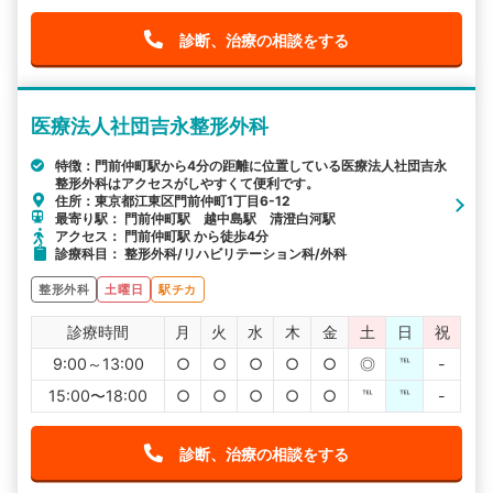
診断、治療の相談をする
医療法人社団吉永整形外科
特徴：門前仲町駅から4分の距離に位置している医療法人社団吉永
整形外科はアクセスがしやすくて便利です。
住所：東京都江東区門前仲町1丁目6-12
最寄り駅： 門前仲町駅 越中島駅 清澄白河駅
アクセス： 門前仲町駅 から徒歩4分
診療科目： 整形外科/リハビリテーション科/外科
整形外科
土曜日
駅チカ
診療時間
月
火
水
木
金
土
日
祝
9:00～13:00
○
○
○
○
○
◎
℡
-
15:00〜18:00
○
○
○
○
○
℡
℡
-
診断、治療の相談をする