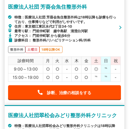
医療法人社団 芳葵会魚住整形外科
特徴：医療法人社団 芳葵会魚住整形外科は18時以降も診療を行っ
ており、仕事帰りなどで利用がしやすいです。
住所：東京都江東区永代2丁目34-10
最寄り駅： 門前仲町駅 越中島駅 清澄白河駅
アクセス： 門前仲町駅 から徒歩6分
診療科目： 整形外科/リハビリテーション科/外科
整形外科
土曜日
18時以降OK
診療時間
月
火
水
木
金
土
日
祝
9:00～13:00
○
○
-
○
○
◎
℡
-
15:00～19:00
○
○
-
○
○
℡
℡
-
診断、治療の相談をする
医療法人社団翠松会みどり整形外科クリニック
特徴：医療法人社団翠松会みどり整形外科クリニックは18時以降