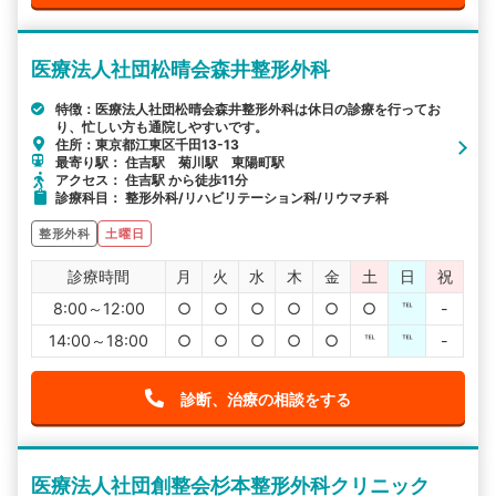
医療法人社団松晴会森井整形外科
特徴：医療法人社団松晴会森井整形外科は休日の診療を行ってお
り、忙しい方も通院しやすいです。
住所：東京都江東区千田13-13
最寄り駅： 住吉駅 菊川駅 東陽町駅
アクセス： 住吉駅 から徒歩11分
診療科目： 整形外科/リハビリテーション科/リウマチ科
整形外科
土曜日
診療時間
月
火
水
木
金
土
日
祝
8:00～12:00
○
○
○
○
○
○
℡
-
14:00～18:00
○
○
○
○
○
℡
℡
-
診断、治療の相談をする
医療法人社団創整会杉本整形外科クリニック