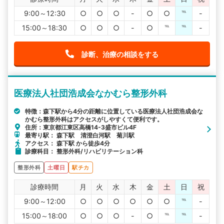
9:00～12:30
○
○
○
-
○
○
℡
-
15:00～18:30
○
○
○
-
○
℡
℡
-
診断、治療の相談をする
医療法人社団浩成会なかむら整形外科
特徴：森下駅から4分の距離に位置している医療法人社団浩成会な
かむら整形外科はアクセスがしやすくて便利です。
住所：東京都江東区高橋14-3盛市ビル4F
最寄り駅： 森下駅 清澄白河駅 菊川駅
アクセス： 森下駅 から徒歩4分
診療科目： 整形外科/リハビリテーション科
整形外科
土曜日
駅チカ
診療時間
月
火
水
木
金
土
日
祝
9:00～12:00
○
○
○
○
○
○
℡
-
15:00～18:00
○
○
○
-
○
℡
℡
-