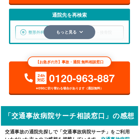
通院先を再検索
整形外科
整骨院・接骨院
もっと見る
エリア
東京都
江東区
【お急ぎの方】事故・通院 無料相談窓口
検索する
0120-963-887
24h
対応
詳細条件で絞り込む
※050に切り替わる場合があります（通話無料）
その他の検索方法
駅から探す
院名から探す
「交通事故病院サーチ相談窓口」の感想
交通事故の通院先探しで「交通事故病院サーチ」をご利用