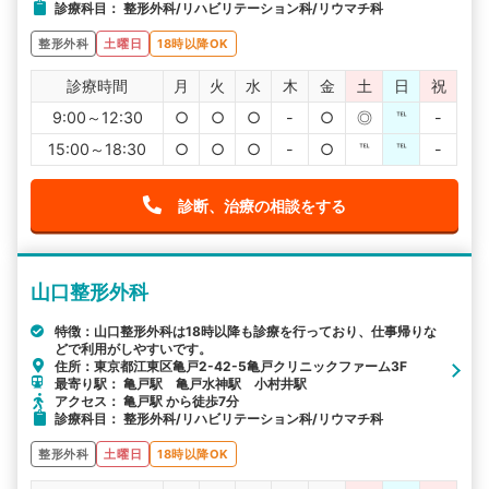
診療科目： 整形外科/リハビリテーション科/リウマチ科
整形外科
土曜日
18時以降OK
診療時間
月
火
水
木
金
土
日
祝
9:00～12:30
○
○
○
-
○
◎
℡
-
15:00～18:30
○
○
○
-
○
℡
℡
-
診断、治療の相談をする
山口整形外科
特徴：山口整形外科は18時以降も診療を行っており、仕事帰りな
どで利用がしやすいです。
住所：東京都江東区亀戸2-42-5亀戸クリニックファーム3F
最寄り駅： 亀戸駅 亀戸水神駅 小村井駅
アクセス： 亀戸駅 から徒歩7分
診療科目： 整形外科/リハビリテーション科/リウマチ科
整形外科
土曜日
18時以降OK