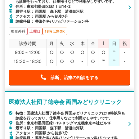
も診療を行っており、仕事帰りなどで利用がしやすいです。
住所：東京都墨田区緑1丁目14-2
最寄り駅： 両国駅 森下駅 清澄白河駅
アクセス： 両国駅 から徒歩7分
診療科目： 整形外科/リハビリテーション科
整形外科
土曜日
18時以降OK
診療時間
月
火
水
木
金
土
日
祝
9:00～12:00
○
○
○
○
○
○
℡
-
15:30～18:30
○
○
○
-
○
℡
℡
-
診断、治療の相談をする
医療法人社団了徳寺会 両国みどりクリニック
特徴：医療法人社団了徳寺会 両国みどりクリニックは18時以降も
診療を行っており、仕事帰りなどで利用がしやすいです。
住所：東京都墨田区緑1-19-9 シグマ光機東京本社ビル1F
最寄り駅： 両国駅 森下駅 清澄白河駅
アクセス： 両国駅 から徒歩7分
診療科目： 整形外科/内科/リハビリテーション科/リウマチ科