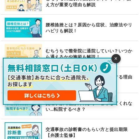
え方が重要な理由も解説
腰椎捻挫とは？原因から症状、治療法やリ
ハビリも解説！
むちうちで整骨院に通院していい？いつか
ら通えるかや施術も解説！
×
追突事故で痛くなくても病院受診する理由
– 痛みが出た時へ備えよう
交通事故で整形外科がリハビリしてくれな
い…転院するべき？
交通事故の診断書のもらい方と提出期限
【弁護士監修】