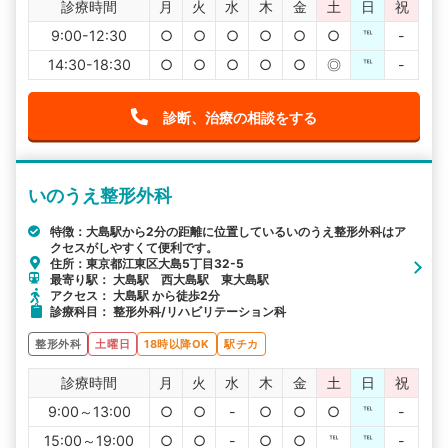
診療時間
月
火
水
木
金
土
日
祝
9:00-12:30
○
○
○
○
○
○
℡
-
14:30-18:30
○
○
○
○
○
◎
℡
-
診断、治療の相談をする
いのうえ整形外科
特徴：大島駅から2分の距離に位置しているいのうえ整形外科はア
クセスがしやすくて便利です。
住所：東京都江東区大島5丁目32-5
最寄り駅： 大島駅 西大島駅 東大島駅
アクセス： 大島駅 から徒歩2分
診療科目： 整形外科/リハビリテーション科
整形外科
土曜日
18時以降OK
駅チカ
診療時間
月
火
水
木
金
土
日
祝
9:00～13:00
○
○
-
○
○
○
℡
-
15:00～19:00
○
○
-
○
○
℡
℡
-