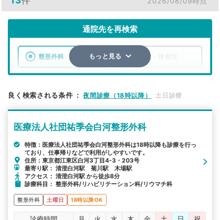
13
件
2026/08/09時点
通院先を再検索
整形外科
整骨院・接骨院
もっと見る
エリア
東京都
江東区
良く検索される条件
：
夜間診療（18時以降）
土日診療
検索する
医療法人社団祐季会白河整形外科
詳細条件で絞り込む
特徴：医療法人社団祐季会白河整形外科は18時以降も診療を行っ
ており、仕事帰りなどで利用がしやすいです。
その他の検索方法
住所：東京都江東区白河3丁目4-3・203号
最寄り駅： 清澄白河駅 菊川駅 木場駅
駅から探す
院名から探す
アクセス： 清澄白河駅 から徒歩8分
診療科目： 整形外科/リハビリテーション科/リウマチ科
整形外科
土曜日
18時以降OK
診療時間
月
火
水
木
金
土
日
祝