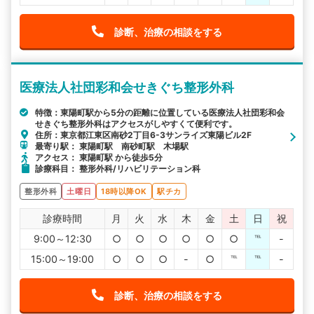
診断、治療の相談をする
医療法人社団彩和会せきぐち整形外科
特徴：東陽町駅から5分の距離に位置している医療法人社団彩和会
せきぐち整形外科はアクセスがしやすくて便利です。
住所：東京都江東区南砂2丁目6-3サンライズ東陽ビル2F
最寄り駅： 東陽町駅 南砂町駅 木場駅
アクセス： 東陽町駅 から徒歩5分
診療科目： 整形外科/リハビリテーション科
整形外科
土曜日
18時以降OK
駅チカ
診療時間
月
火
水
木
金
土
日
祝
9:00～12:30
○
○
○
○
○
○
℡
-
15:00～19:00
○
○
○
-
○
℡
℡
-
診断、治療の相談をする