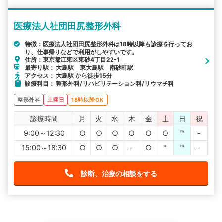
医療法人社団田尻整形外科
特徴：医療法人社団田尻整形外科は18時以降も診療を行ってお
り、仕事帰りなどで利用がしやすいです。
住所：東京都江東区東砂4丁目22-1
最寄り駅： 大島駅 東大島駅 南砂町駅
アクセス： 大島駅 から徒歩15分
診療科目： 整形外科/リハビリテーション科/リウマチ科
整形外科
土曜日
18時以降OK
診療時間
月
火
水
木
金
土
日
祝
9:00～12:30
○
○
○
○
○
○
℡
-
15:00～18:30
○
○
○
-
○
℡
℡
-
診断、治療の相談をする