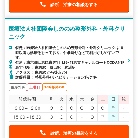
診断、治療の相談をする
医療法人社団隆会しののめ整形外科・外科クリ
ニック
特徴：医療法人社団隆会しののめ整形外科・外科クリニックは18
時以降も診療を行っており、仕事帰りなどで利用がしやすいで
す。
住所：東京都江東区東雲1丁目9-11東雲キャナルコートCODAN1F
最寄り駅： 東雲駅 辰巳駅 豊洲駅
アクセス： 東雲駅 から徒歩7分
診療科目： 整形外科/リハビリテーション科/外科
整形外科
土曜日
18時以降OK
診療時間
月
火
水
木
金
土
日
祝
9:00～12:00
○
○
○
○
○
○
℡
-
15:00～18:30
○
○
○
-
○
℡
℡
-
診断、治療の相談をする