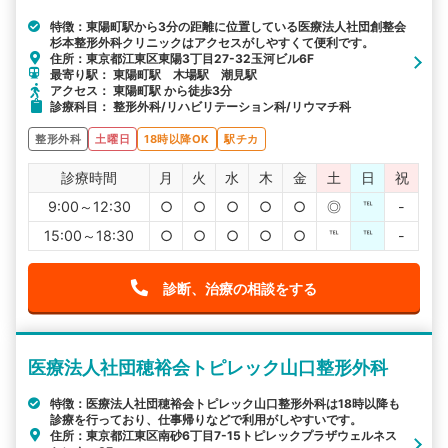
特徴：東陽町駅から3分の距離に位置している医療法人社団創整会
杉本整形外科クリニックはアクセスがしやすくて便利です。
住所：東京都江東区東陽3丁目27-32玉河ビル6F
最寄り駅： 東陽町駅 木場駅 潮見駅
アクセス： 東陽町駅 から徒歩3分
診療科目： 整形外科/リハビリテーション科/リウマチ科
整形外科
土曜日
18時以降OK
駅チカ
診療時間
月
火
水
木
金
土
日
祝
9:00～12:30
○
○
○
○
○
◎
℡
-
15:00～18:30
○
○
○
○
○
℡
℡
-
診断、治療の相談をする
医療法人社団穂裕会トピレック山口整形外科
特徴：医療法人社団穂裕会トピレック山口整形外科は18時以降も
診療を行っており、仕事帰りなどで利用がしやすいです。
住所：東京都江東区南砂6丁目7-15トピレックプラザウェルネス