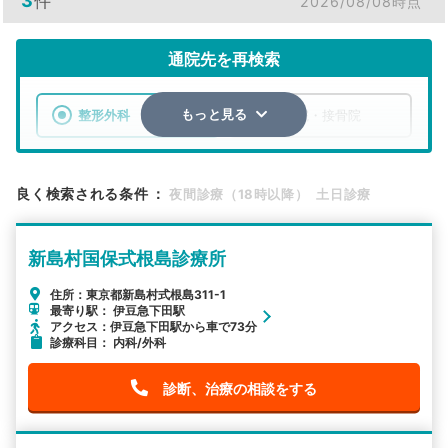
3
件
2026/08/08時点
通院先を再検索
整形外科
整骨院・接骨院
もっと見る
エリア
東京都
新島村
良く検索される条件
：
夜間診療（18時以降）
土日診療
検索する
新島村国保式根島診療所
詳細条件で絞り込む
住所：東京都新島村式根島311-1
最寄り駅： 伊豆急下田駅
その他の検索方法
アクセス：伊豆急下田駅から車で73分
診療科目： 内科/外科
駅から探す
院名から探す
診断、治療の相談をする