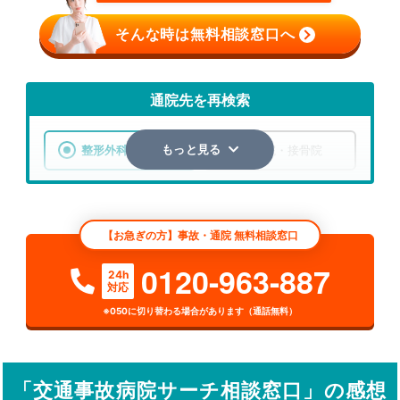
そんな時は無料相談窓口へ
通院先を再検索
整形外科
整骨院・接骨院
もっと見る
エリア
東京都
新島村
【お急ぎの方】事故・通院 無料相談窓口
検索する
0120-963-887
24h
対応
詳細条件で絞り込む
※050に切り替わる場合があります（通話無料）
その他の検索方法
駅から探す
院名から探す
「交通事故病院サーチ相談窓口」の感想