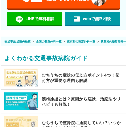
featured_play_list
LINEで無料相談
webで無料相談
交通事故 通院先検索
全国の整形外科一覧
東京都の整形外科一覧
新島村の整形外科一
よくわかる交通事故病院ガイド
むちうちの症状の伝え方ポイント4つ！伝
え方が重要な理由も解説
腰椎捻挫とは？原因から症状、治療法やリ
ハビリも解説！
むちうちで整骨院に通院していい？いつか