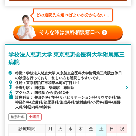
どの通院先を選べばよいか分からない...
そんな時は無料相談窓口へ
学校法人慈恵大学 東京慈恵会医科大学附属第三
病院
特徴：学校法人慈恵大学 東京慈恵会医科大学附属第三病院は休日
の診療を行っており、忙しい方も通院しやすいです。
住所：東京都狛江市和泉本町4丁目11-1
最寄り駅： 国領駅 柴崎駅 布田駅
アクセス： 国領駅 から徒歩12分
診療科目： 整形外科/内科/リハビリテーション科/リウマチ科/脳
神経外科/皮膚科/泌尿器科/形成外科/放射線科/小児科/眼科/産婦
人科/神経内科/精神科
整形外科
土曜日
診療時間
月
火
水
木
金
土
日
祝