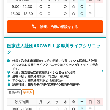
9:00～12:30
○
○
-
○
○
○
℡
-
15:00～18:30
○
○
-
○
○
○
℡
-
診断、治療の相談をする
医療法人社団ARCWELL 多摩川ライフクリニッ
ク
特徴：和泉多摩川駅から2分の距離に位置している医療法人社団
ARCWELL 多摩川ライフクリニックはアクセスがしやすくて便利
です。
住所：東京都狛江市東和泉3-12-2 鈴文ビル2階
最寄り駅： 和泉多摩川駅 狛江駅 登戸駅
アクセス： 和泉多摩川駅 から徒歩2分
診療科目： 整形外科/内科/皮膚科/心療内科/精神科
整形外科
駅チカ
診療時間
月
火
水
木
金
土
日
祝
9:00～18:00
○
○
○
○
○
℡
℡
-