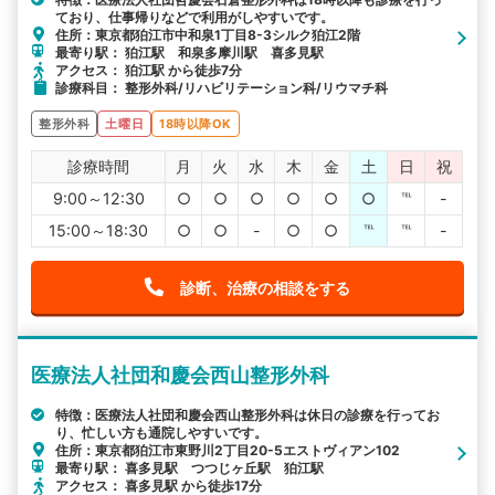
ており、仕事帰りなどで利用がしやすいです。
住所：東京都狛江市中和泉1丁目8-3シルク狛江2階
最寄り駅： 狛江駅 和泉多摩川駅 喜多見駅
アクセス： 狛江駅 から徒歩7分
診療科目： 整形外科/リハビリテーション科/リウマチ科
整形外科
土曜日
18時以降OK
診療時間
月
火
水
木
金
土
日
祝
9:00～12:30
○
○
○
○
○
○
℡
-
15:00～18:30
○
○
-
○
○
℡
℡
-
診断、治療の相談をする
医療法人社団和慶会西山整形外科
特徴：医療法人社団和慶会西山整形外科は休日の診療を行ってお
り、忙しい方も通院しやすいです。
住所：東京都狛江市東野川2丁目20-5エストヴィアン102
最寄り駅： 喜多見駅 つつじヶ丘駅 狛江駅
アクセス： 喜多見駅 から徒歩17分