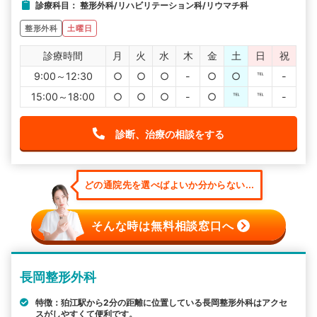
診療科目： 整形外科/リハビリテーション科/リウマチ科
整形外科
土曜日
診療時間
月
火
水
木
金
土
日
祝
9:00～12:30
○
○
○
-
○
○
℡
-
15:00～18:00
○
○
○
-
○
℡
℡
-
診断、治療の相談をする
どの通院先を選べばよいか分からない...
そんな時は無料相談窓口へ
長岡整形外科
特徴：狛江駅から2分の距離に位置している長岡整形外科はアクセ
スがしやすくて便利です。