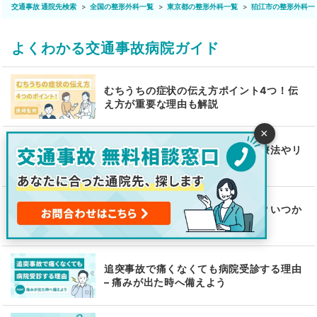
交通事故 通院先検索
全国の整形外科一覧
東京都の整形外科一覧
狛江市の整形外科一
よくわかる交通事故病院ガイド
むちうちの症状の伝え方ポイント4つ！伝
え方が重要な理由も解説
×
腰椎捻挫とは？原因から症状、治療法やリ
ハビリも解説！
むちうちで整骨院に通院していい？いつか
ら通えるかや施術も解説！
追突事故で痛くなくても病院受診する理由
– 痛みが出た時へ備えよう