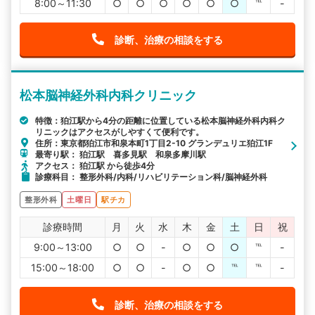
8:00～11:30
○
○
○
○
○
○
℡
-
診断、治療の相談をする
松本脳神経外科内科クリニック
特徴：狛江駅から4分の距離に位置している松本脳神経外科内科ク
リニックはアクセスがしやすくて便利です。
住所：東京都狛江市和泉本町1丁目2-10 グランデュリエ狛江1F
最寄り駅： 狛江駅 喜多見駅 和泉多摩川駅
アクセス： 狛江駅 から徒歩4分
診療科目： 整形外科/内科/リハビリテーション科/脳神経外科
整形外科
土曜日
駅チカ
診療時間
月
火
水
木
金
土
日
祝
9:00～13:00
○
○
-
○
○
○
℡
-
15:00～18:00
○
○
-
○
○
℡
℡
-
診断、治療の相談をする