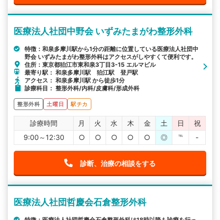
医療法人社団中野会 いずみたまがわ整形外科
特徴：和泉多摩川駅から1分の距離に位置している医療法人社団中
野会 いずみたまがわ整形外科はアクセスがしやすくて便利です。
住所：東京都狛江市東和泉3丁目3-15 エルマビル
最寄り駅： 和泉多摩川駅 狛江駅 登戸駅
アクセス： 和泉多摩川駅 から徒歩1分
診療科目： 整形外科/内科/皮膚科/形成外科
整形外科
土曜日
駅チカ
診療時間
月
火
水
木
金
土
日
祝
9:00～12:30
○
○
○
○
○
◎
℡
-
診断、治療の相談をする
医療法人社団哲慶会石倉整形外科
特徴：医療法人社団哲慶会石倉整形外科は18時以降も診療を行っ