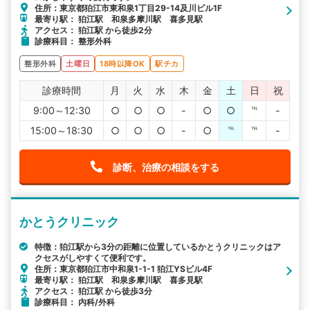
住所：東京都狛江市東和泉1丁目29-14及川ビル1F
最寄り駅： 狛江駅 和泉多摩川駅 喜多見駅
アクセス： 狛江駅 から徒歩2分
診療科目： 整形外科
整形外科
土曜日
18時以降OK
駅チカ
診療時間
月
火
水
木
金
土
日
祝
9:00～12:30
○
○
○
-
○
○
℡
-
15:00～18:30
○
○
○
-
○
℡
℡
-
診断、治療の相談をする
かとうクリニック
特徴：狛江駅から3分の距離に位置しているかとうクリニックはア
クセスがしやすくて便利です。
住所：東京都狛江市中和泉1-1-1 狛江YSビル4F
最寄り駅： 狛江駅 和泉多摩川駅 喜多見駅
アクセス： 狛江駅 から徒歩3分
診療科目： 内科/外科