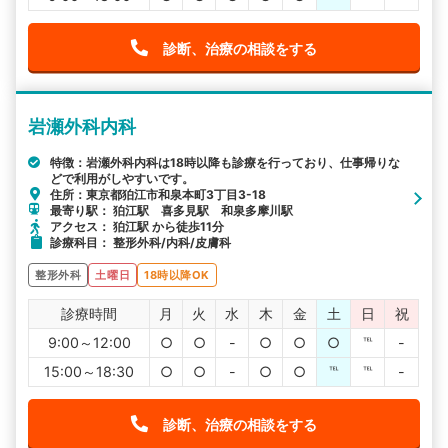
診断、治療の相談をする
岩瀬外科内科
特徴：岩瀬外科内科は18時以降も診療を行っており、仕事帰りな
どで利用がしやすいです。
住所：東京都狛江市和泉本町3丁目3-18
最寄り駅： 狛江駅 喜多見駅 和泉多摩川駅
アクセス： 狛江駅 から徒歩11分
診療科目： 整形外科/内科/皮膚科
整形外科
土曜日
18時以降OK
診療時間
月
火
水
木
金
土
日
祝
9:00～12:00
○
○
-
○
○
○
℡
-
15:00～18:30
○
○
-
○
○
℡
℡
-
診断、治療の相談をする