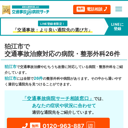
menu
電話相談
無料
LINE登録者限定！
LINEに
登録
「交通事故：より良い通院先の選び方」
狛江市で
交通事故治療対応の病院・整形外科26件
狛江市
で交通事故治療やむちうち改善に対応している病院・整形外科をご紹
介しています。
狛江市
26件
には全部で
の整形外科や病院があります。その中から通いやす
く適切な通院先を見つけることができます。
「交通事故病院サーチ相談窓口」
では、
あなたの症状や状況に合わせて
適切な通院先をご紹介しています。
0120-963-887
24h
無料
対応