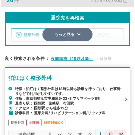
26
件
2026/08/08時点
通院先を再検索
整形外科
整骨院・接骨院
もっと見る
エリア
東京都
狛江市
良く検索される条件
：
夜間診療（18時以降）
土日診療
検索する
狛江はく整形外科
詳細条件で絞り込む
特徴：狛江はく整形外科は18時以降も診療を行っており、仕事帰
りなどで利用がしやすいです。
その他の検索方法
住所：東京都狛江市中和泉5-32-8 プリマベーラ1階
最寄り駅： 国領駅 柴崎駅 布田駅
駅から探す
院名から探す
アクセス： 国領駅 から徒歩12分
診療科目： 整形外科/リハビリテーション科/リウマチ科
整形外科
土曜日
18時以降OK
診療時間
月
火
水
木
金
土
日
祝