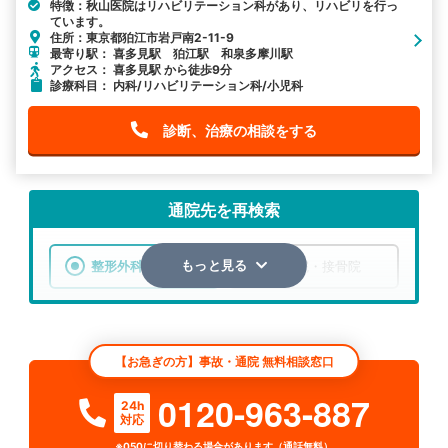
特徴：秋山医院はリハビリテーション科があり、リハビリを行っ
ています。
住所：東京都狛江市岩戸南2-11-9
最寄り駅： 喜多見駅 狛江駅 和泉多摩川駅
アクセス： 喜多見駅 から徒歩9分
診療科目： 内科/リハビリテーション科/小児科
診断、治療の相談をする
通院先を再検索
整形外科
整骨院・接骨院
もっと見る
エリア
東京都
狛江市
【お急ぎの方】事故・通院 無料相談窓口
検索する
0120-963-887
24h
対応
詳細条件で絞り込む
※050に切り替わる場合があります（通話無料）