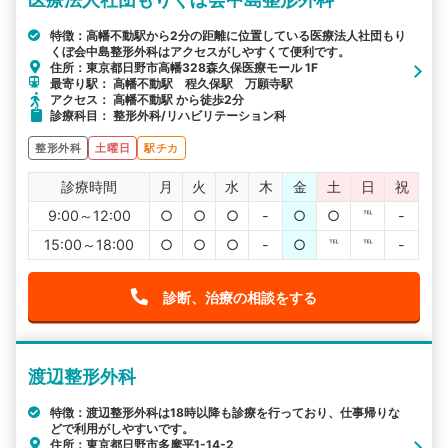
特徴：高幡不動駅から2分の距離に位置している医療法人社団もり
くぼ会中島整形外科はアクセスがしやすくて便利です。
住所：東京都日野市高幡328森久保医療モール 1F
最寄り駅： 高幡不動駅 程久保駅 万願寺駅
アクセス： 高幡不動駅 から徒歩2分
診療科目： 整形外科/リハビリテーション科
整形外科
土曜日
駅チカ
診療時間
月
火
水
木
金
土
日
祝
9:00～12:00
○
○
○
-
○
○
℡
-
15:00～18:00
○
○
○
-
○
℡
℡
-
診断、治療の相談をする
渡辺整形外科
特徴：渡辺整形外科は18時以降も診療を行っており、仕事帰りな
どで利用がしやすいです。
住所：東京都日野市多摩平1-14-2