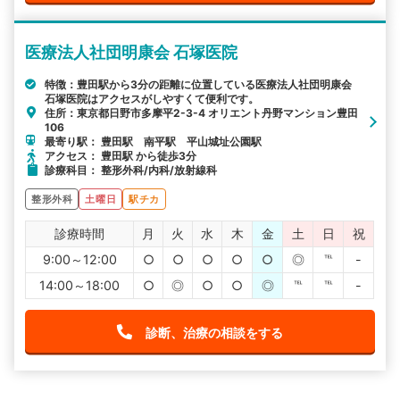
医療法人社団明康会 石塚医院
特徴：豊田駅から3分の距離に位置している医療法人社団明康会
石塚医院はアクセスがしやすくて便利です。
住所：東京都日野市多摩平2-3-4 オリエント丹野マンション豊田
106
最寄り駅： 豊田駅 南平駅 平山城址公園駅
アクセス： 豊田駅 から徒歩3分
診療科目： 整形外科/内科/放射線科
整形外科
土曜日
駅チカ
診療時間
月
火
水
木
金
土
日
祝
9:00～12:00
○
○
○
○
○
◎
℡
-
14:00～18:00
○
◎
○
○
◎
℡
℡
-
診断、治療の相談をする