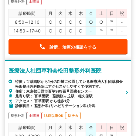
整形外科
土曜日
診療時間
月
火
水
木
金
土
日
祝
8:50～12:10
○
○
○
○
○
○
℡
-
14:50～17:40
○
○
○
○
-
℡
℡
-
診断、治療の相談をする
医療法人社団草和会松田整形外科医院
特徴：百草園駅から1分の距離に位置している医療法人社団草和会
松田整形外科医院はアクセスがしやすくて便利です。
住所：東京都日野市百草999百草医療センター
最寄り駅： 百草園駅 聖蹟桜ヶ丘駅 程久保駅
アクセス： 百草園駅 から徒歩1分
診療科目： 整形外科/リハビリテーション科/外科
整形外科
土曜日
18時以降OK
駅チカ
診療時間
月
火
水
木
金
土
日
祝