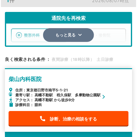
1
件
2026/08/07時点
通院先を再検索
整形外科
整骨院・接骨院
もっと見る
エリア
東京都
日野市
良く検索される条件
：
夜間診療（18時以降）
土日診療
検索する
柴山内科医院
詳細条件で絞り込む
住所：東京都日野市南平5-1-21
最寄り駅： 高幡不動駅 程久保駅 多摩動物公園駅
その他の検索方法
アクセス： 高幡不動駅 から徒歩9分
診療科目： 眼科
駅から探す
院名から探す
診断、治療の相談をする