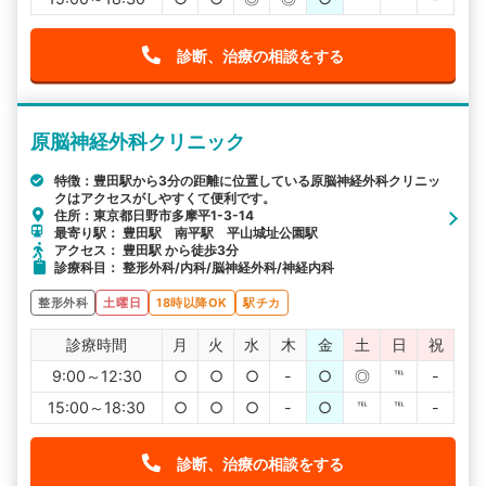
診断、治療の相談をする
原脳神経外科クリニック
特徴：豊田駅から3分の距離に位置している原脳神経外科クリニッ
クはアクセスがしやすくて便利です。
住所：東京都日野市多摩平1-3-14
最寄り駅： 豊田駅 南平駅 平山城址公園駅
アクセス： 豊田駅 から徒歩3分
診療科目： 整形外科/内科/脳神経外科/神経内科
整形外科
土曜日
18時以降OK
駅チカ
診療時間
月
火
水
木
金
土
日
祝
9:00～12:30
○
○
○
-
○
◎
℡
-
15:00～18:30
○
○
○
-
○
℡
℡
-
診断、治療の相談をする