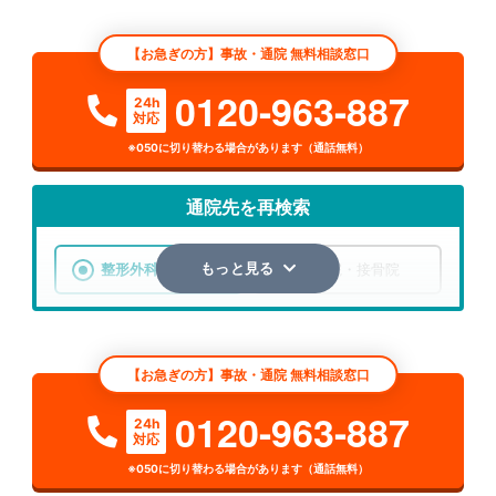
【お急ぎの方】事故・通院 無料相談窓口
0120-963-887
24h
対応
※050に切り替わる場合があります（通話無料）
通院先を再検索
整形外科
整骨院・接骨院
もっと見る
エリア
東京都
日野市
【お急ぎの方】事故・通院 無料相談窓口
検索する
0120-963-887
24h
対応
詳細条件で絞り込む
※050に切り替わる場合があります（通話無料）
その他の検索方法