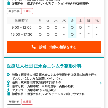
診療科目： 整形外科/リハビリテーション科/外科/放射線科
整形外科
土曜日
診療時間
月
火
水
木
金
土
日
祝
9:00～12:00
○
○
○
-
○
○
℡
-
15:00～17:30
○
○
○
-
○
℡
℡
-
診断、治療の相談をする
医療法人社団 正永会ニシムラ整形外科
特徴：医療法人社団 正永会ニシムラ整形外科は休日の診療を行っ
ており、忙しい方も通院しやすいです。
住所：東京都日野市万願寺1丁目13-5
最寄り駅： 万願寺駅 甲州街道駅 高幡不動駅
アクセス： 万願寺駅 から徒歩6分
診療科目： 整形外科/リハビリテーション科/リウマチ科
整形外科
土曜日