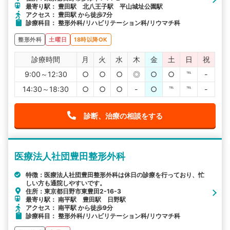
最寄り駅： 豊田駅 北八王子駅 平山城址公園駅
アクセス： 豊田駅 から徒歩7分
診療科目： 整形外科/リハビリテーション科/リウマチ科
整形外科
土曜日
18時以降OK
診療時間
月
火
水
木
金
土
日
祝
9:00～12:30
○
○
○
◎
○
○
℡
-
14:30～18:30
○
○
○
-
○
℡
℡
-
診断、治療の相談をする
医療法人社団豊田整形外科
特徴：医療法人社団豊田整形外科は休日の診療を行っており、忙
しい方も通院しやすいです。
住所：東京都日野市東豊田2-16-3
最寄り駅： 南平駅 豊田駅 日野駅
アクセス： 南平駅 から徒歩9分
診療科目： 整形外科/リハビリテーション科/リウマチ科