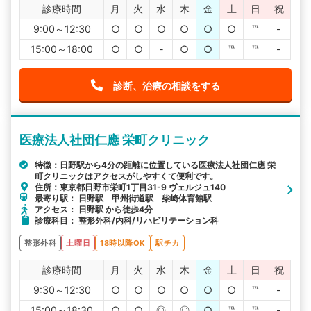
診療時間
月
火
水
木
金
土
日
祝
9:00～12:30
○
○
○
○
○
○
℡
-
15:00～18:00
○
○
-
○
○
℡
℡
-
診断、治療の相談をする
医療法人社団仁應 栄町クリニック
特徴：日野駅から4分の距離に位置している医療法人社団仁應 栄
町クリニックはアクセスがしやすくて便利です。
住所：東京都日野市栄町1丁目31-9 ヴェルジュ140
最寄り駅： 日野駅 甲州街道駅 柴崎体育館駅
アクセス： 日野駅 から徒歩4分
診療科目： 整形外科/内科/リハビリテーション科
整形外科
土曜日
18時以降OK
駅チカ
診療時間
月
火
水
木
金
土
日
祝
9:30～12:30
○
○
○
○
○
○
℡
-
15:00～18:30
○
○
◎
◎
○
℡
℡
-