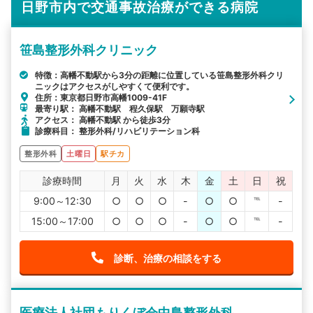
日野市内で交通事故治療ができる病院
笹島整形外科クリニック
特徴：高幡不動駅から3分の距離に位置している笹島整形外科クリ
ニックはアクセスがしやすくて便利です。
住所：東京都日野市高幡1009-41F
最寄り駅： 高幡不動駅 程久保駅 万願寺駅
アクセス： 高幡不動駅 から徒歩3分
診療科目： 整形外科/リハビリテーション科
整形外科
土曜日
駅チカ
診療時間
月
火
水
木
金
土
日
祝
9:00～12:30
○
○
○
-
○
○
℡
-
15:00～17:00
○
○
○
-
○
○
℡
-
診断、治療の相談をする
医療法人社団もりくぼ会中島整形外科