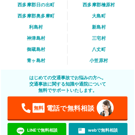
西多摩郡日の出町
西多摩郡檜原村
西多摩郡奥多摩町
大島町
利島村
新島村
神津島村
三宅村
御蔵島村
八丈町
青ヶ島村
小笠原村
はじめての交通事故でお悩みの方へ。
交通事故に関する知識や通院について
無料でサポートいたします。
電話で無料相談
無料
featured_play_list
LINEで無料相談
webで無料相談