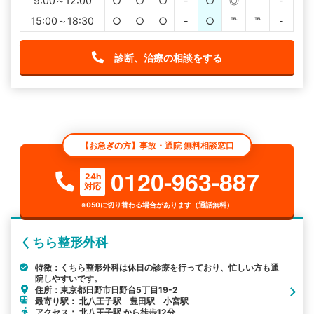
9:00～12:00
○
○
○
-
○
◎
℡
-
15:00～18:30
○
○
○
-
○
℡
℡
-
診断、治療の相談をする
【お急ぎの方】事故・通院 無料相談窓口
0120-963-887
24h
対応
※050に切り替わる場合があります（通話無料）
くちら整形外科
特徴：くちら整形外科は休日の診療を行っており、忙しい方も通
院しやすいです。
住所：東京都日野市日野台5丁目19-2
最寄り駅： 北八王子駅 豊田駅 小宮駅
アクセス： 北八王子駅 から徒歩12分