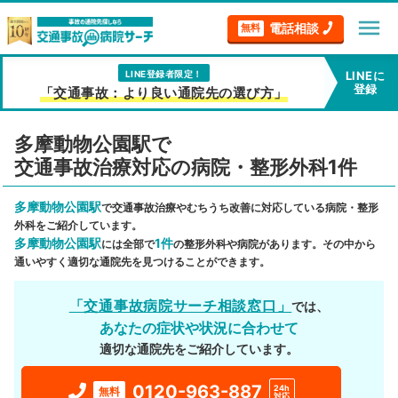
menu
電話相談
無料
LINE登録者限定！
LINEに
登録
「交通事故：より良い通院先の選び方」
多摩動物公園駅で
交通事故治療対応の病院・整形外科1件
多摩動物公園駅
で交通事故治療やむちうち改善に対応している病院・整形
外科をご紹介しています。
多摩動物公園駅
1件
には全部で
の整形外科や病院があります。その中から
通いやすく適切な通院先を見つけることができます。
「交通事故病院サーチ相談窓口」
では、
あなたの症状や状況に合わせて
適切な通院先をご紹介しています。
0120-963-887
24h
無料
対応