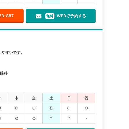
63-887
WEBで予約する
無料
しやすいです。
/眼科
水
木
金
土
日
祝
○
○
○
◎
○
○
○
○
○
℡
℡
-