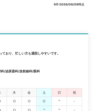
6
件
2026/08/08時点
行っており、忙しい方も通院しやすいです。
科/泌尿器科/放射線科/眼科
水
木
金
土
日
祝
○
○
○
○
℡
-
○
○
○
℡
℡
-