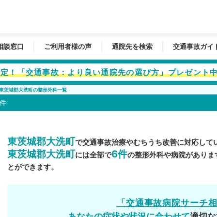
相談窓口
ご利用者様の声
通院先を検索
交通事故ガイ
者限定！「交通事故：より良い通院先の選び方」プレゼント
東茨城郡大洗町の整形外科一覧
件
東茨城郡大洗町
で交通事故治療やむちうち改善に対応して
東茨城郡大洗町
6件
には全部で
の整形外科や病院がありま
とができます。
「交通事故病院サーチ
あなたの症状や状況に合わせて
適切な