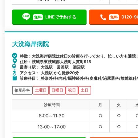
LINEで予約する
0120-9
無料
無料
大洗海岸病院
特徴：大洗海岸病院は休日の診療を行っており、忙しい方も通院
住所：茨城県東茨城郡大洗町大貫町915
最寄り駅： 大洗駅 常澄駅 涸沼駅
アクセス： 大洗駅 から徒歩20分
診療科目： 整形外科/内科/脳神経外科/皮膚科/泌尿器科/放射線科
整形外科
土曜日
日曜日
祝日
土日
診療時間
月
火
8:00～11:30
○
○
13:00～17:00
○
○