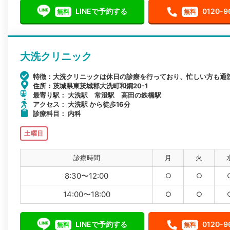
LINEで予約する
0120-9
無料
無料
大洗クリニック
特徴：大洗クリニックは休日の診療を行っており、忙しい方も通
住所：茨城県東茨城郡大洗町和銅20-1
最寄り駅： 大洗駅 常澄駅 高田の鉄橋駅
アクセス： 大洗駅 から徒歩16分
診療科目： 内科
土曜日
診療時間
月
火
8:30〜12:00
○
○
14:00〜18:00
○
○
LINEで予約する
0120-9
無料
無料