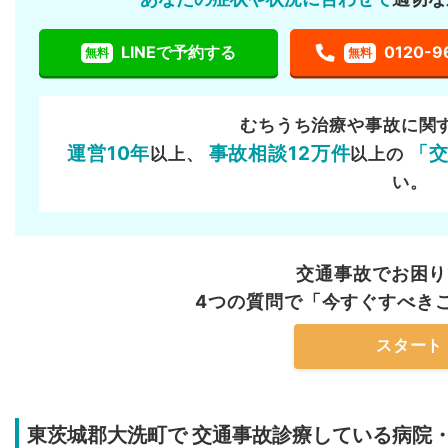
LINEで予約する
0120-9
無料
無料
むちうち治療や事故に関
運営10年
事故相談12万件
「
以上、
以上の
い。
交通事故でお困り
4つの質問で「今すぐすべき
スタート
東茨城郡大洗町で
交通事故診療している病院