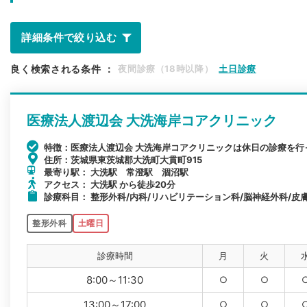
詳細条件で絞り込む
良く検索される条件
：
夜間診療（18時以降）
土日診療
医療法人渡辺会 大洗海岸コアクリニック
特徴：医療法人渡辺会 大洗海岸コアクリニックは休日の診療を
住所：茨城県東茨城郡大洗町大貫町915
最寄り駅： 大洗駅 常澄駅 涸沼駅
アクセス： 大洗駅 から徒歩20分
診療科目： 整形外科/内科/リハビリテーション科/脳神経外科/皮膚
整形外科
土曜日
診療時間
月
火
8:00～11:30
○
○
13:00～17:00
○
○