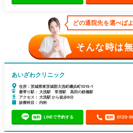
どの通院先を選べばよ
そんな時は無
あいざわクリニック
住所：茨城県東茨城郡大洗町磯浜町1015-1
最寄り駅： 大洗駅 常澄駅 高田の鉄橋駅
アクセス： 大洗駅 から徒歩9分
診療科目： 内科
LINEで予約する
0120-9
無料
無料