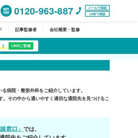
0120-963-887
メールで相談
無料
相談
LINEで相談
ド
記事監修者
会社概要・監修
中！
LINEに登録
いる病院・整形外科をご紹介しています。
す。その中から通いやすく適切な通院先を見つけるこ
相談窓口」
では、
通院先をご紹介しています。