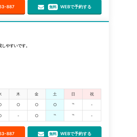
63-887
WEBで予約する
無料
院しやすいです。
水
木
金
土
日
祝
○
○
○
○
℡
-
○
-
○
℡
℡
-
63-887
WEBで予約する
無料