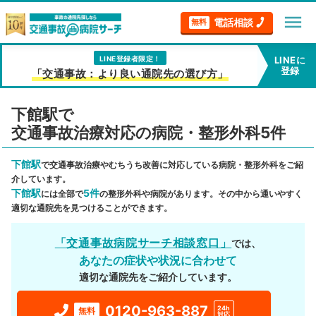
menu
電話相談
無料
LINE登録者限定！
LINEに
登録
「交通事故：より良い通院先の選び方」
下館駅で
交通事故治療対応の病院・整形外科5件
下館駅
で交通事故治療やむちうち改善に対応している病院・整形外科をご紹
介しています。
下館駅
5件
には全部で
の整形外科や病院があります。その中から通いやすく
適切な通院先を見つけることができます。
「交通事故病院サーチ相談窓口」
では、
あなたの症状や状況に合わせて
適切な通院先をご紹介しています。
0120-963-887
24h
無料
対応