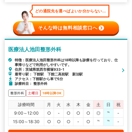
どの通院先を選べばよいか分からない...
そんな時は無料相談窓口へ
医療法人池田整形外科
特徴：医療法人池田整形外科は18時以降も診療を行っており、仕
事帰りなどで利用がしやすいです。
住所：茨城県筑西市横塚933-1
最寄り駅： 下館駅 下館二高前駅 新治駅
アクセス：下館駅から車で5分
診療科目： 整形外科
整形外科
土曜日
18時以降OK
診療時間
月
火
水
木
金
土
日
祝
9:00～12:00
○
-
○
○
○
◎
℡
-
15:00～18:30
○
○
○
-
○
℡
℡
-