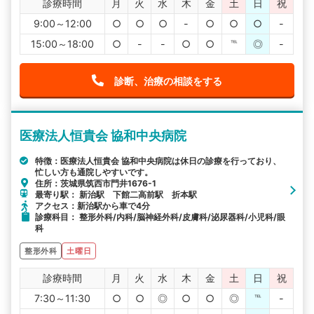
診療時間
月
火
水
木
金
土
日
祝
9:00～12:00
○
○
○
-
○
○
○
-
15:00～18:00
○
-
-
○
○
℡
◎
-
診断、治療の相談をする
医療法人恒貴会 協和中央病院
特徴：医療法人恒貴会 協和中央病院は休日の診療を行っており、
忙しい方も通院しやすいです。
住所：茨城県筑西市門井1676-1
最寄り駅： 新治駅 下館二高前駅 折本駅
アクセス：新治駅から車で4分
診療科目： 整形外科/内科/脳神経外科/皮膚科/泌尿器科/小児科/眼
科
整形外科
土曜日
診療時間
月
火
水
木
金
土
日
祝
7:30～11:30
○
○
◎
○
○
◎
℡
-