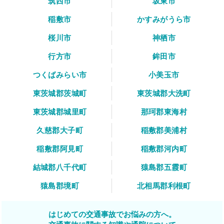
筑西市
坂東市
稲敷市
かすみがうら市
桜川市
神栖市
行方市
鉾田市
つくばみらい市
小美玉市
東茨城郡茨城町
東茨城郡大洗町
東茨城郡城里町
那珂郡東海村
久慈郡大子町
稲敷郡美浦村
稲敷郡阿見町
稲敷郡河内町
結城郡八千代町
猿島郡五霞町
猿島郡境町
北相馬郡利根町
はじめての交通事故でお悩みの方へ。