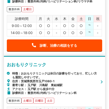
診療科目： 整形外科/内科/リハビリテーション科/リウマチ科
整形外科
土曜日
診療時間
月
火
水
木
金
土
日
祝
9:00～12:00
○
○
-
○
○
○
℡
-
14:00～18:00
○
○
-
○
○
○
℡
-
診断、治療の相談をする
おおもりクリニック
特徴：おおもりクリニックは休日の診療を行っており、忙しい方
も通院しやすいです。
住所：茨城県筑西市玉戸1080-1
最寄り駅： 玉戸駅 川島駅 東結城駅
アクセス： 玉戸駅 から徒歩11分
診療科目： 整形外科/内科/リハビリテーション科
整形外科
土曜日
日曜日
土日