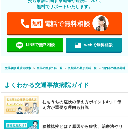
交通事故に関する知識や通院について
無料でサポートいたします。
電話で無料相談
無料
featured_play_list
LINEで無料相談
webで無料相談
交通事故 通院先検索
全国の整形外科一覧
茨城県の整形外科一覧
筑西市の整形外科一
よくわかる交通事故病院ガイド
むちうちの症状の伝え方ポイント4つ！伝
え方が重要な理由も解説
腰椎捻挫とは？原因から症状、治療法やリ