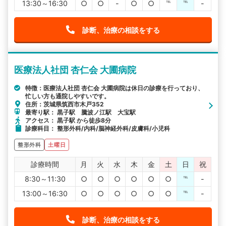
13:30～16:30
○
○
-
○
○
℡
℡
-
診断、治療の相談をする
医療法人社団 杏仁会 大圃病院
特徴：医療法人社団 杏仁会 大圃病院は休日の診療を行っており、
忙しい方も通院しやすいです。
住所：茨城県筑西市木戸352
最寄り駅： 黒子駅 騰波ノ江駅 大宝駅
アクセス： 黒子駅 から徒歩8分
診療科目： 整形外科/内科/脳神経外科/皮膚科/小児科
整形外科
土曜日
診療時間
月
火
水
木
金
土
日
祝
8:30～11:30
○
○
○
○
○
○
℡
-
13:00～16:30
○
○
○
○
○
○
℡
-
診断、治療の相談をする