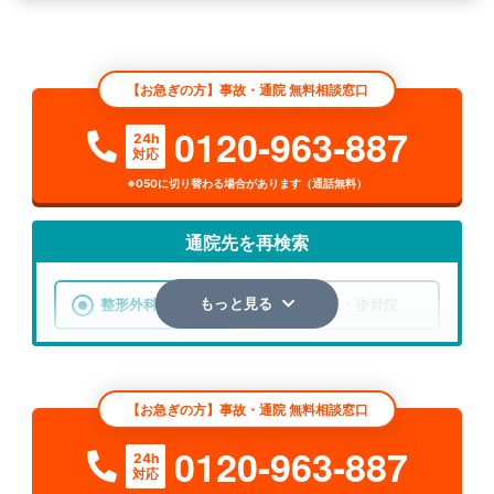
【お急ぎの方】事故・通院 無料相談窓口
0120-963-887
24h
対応
※050に切り替わる場合があります（通話無料）
通院先を再検索
整形外科
整骨院・接骨院
もっと見る
エリア
茨城県
筑西市
【お急ぎの方】事故・通院 無料相談窓口
検索する
0120-963-887
24h
対応
詳細条件で絞り込む