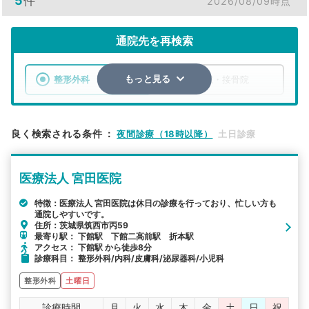
5
件
2026/08/09時点
通院先を再検索
整形外科
整骨院・接骨院
もっと見る
エリア
茨城県
筑西市
良く検索される条件
：
夜間診療（18時以降）
土日診療
検索する
医療法人 宮田医院
詳細条件で絞り込む
特徴：医療法人 宮田医院は休日の診療を行っており、忙しい方も
通院しやすいです。
その他の検索方法
住所：茨城県筑西市丙59
最寄り駅： 下館駅 下館二高前駅 折本駅
駅から探す
院名から探す
アクセス： 下館駅 から徒歩8分
診療科目： 整形外科/内科/皮膚科/泌尿器科/小児科
整形外科
土曜日
診療時間
月
火
水
木
金
土
日
祝