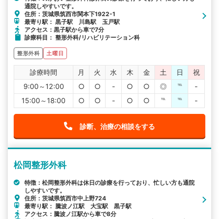
通院しやすいです。
住所：茨城県筑西市関本下1922-1
最寄り駅： 黒子駅 川島駅 玉戸駅
アクセス：黒子駅から車で7分
診療科目： 整形外科/リハビリテーション科
整形外科
土曜日
診療時間
月
火
水
木
金
土
日
祝
9:00～12:00
○
○
-
○
○
◎
℡
-
15:00～18:00
○
○
-
○
○
℡
℡
-
診断、治療の相談をする
松岡整形外科
特徴：松岡整形外科は休日の診療を行っており、忙しい方も通院
しやすいです。
住所：茨城県筑西市中上野724
最寄り駅： 騰波ノ江駅 大宝駅 黒子駅
アクセス：騰波ノ江駅から車で8分