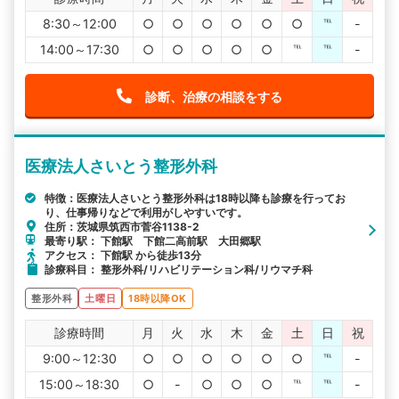
8:30～12:00
○
○
○
○
○
○
℡
-
14:00～17:30
○
○
○
○
○
℡
℡
-
診断、治療の相談をする
医療法人さいとう整形外科
特徴：医療法人さいとう整形外科は18時以降も診療を行ってお
り、仕事帰りなどで利用がしやすいです。
住所：茨城県筑西市菅谷1138-2
最寄り駅： 下館駅 下館二高前駅 大田郷駅
アクセス： 下館駅 から徒歩13分
診療科目： 整形外科/リハビリテーション科/リウマチ科
整形外科
土曜日
18時以降OK
診療時間
月
火
水
木
金
土
日
祝
9:00～12:30
○
○
○
○
○
○
℡
-
15:00～18:30
○
-
○
○
○
℡
℡
-