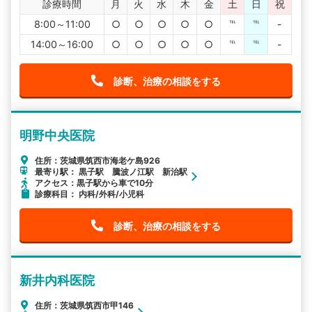
診療時間
月
火
水
木
金
土
日
祝
8:00～11:00
○
○
○
○
○
℡
℡
-
14:00～16:00
○
○
○
○
○
℡
℡
-
診断、治療の相談をする
明野中央医院
住所：茨城県筑西市海老ケ島926
最寄り駅： 黒子駅 騰波ノ江駅 新治駅
アクセス：黒子駅から車で10分
診療科目： 内科/外科/小児科
診断、治療の相談をする
新井内科医院
住所：茨城県筑西市甲146