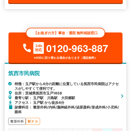
【お急ぎの方】事故・通院 無料相談窓口
0120-963-887
24h
対応
※050に切り替わる場合があります（通話無料）
筑西市民病院
特徴：玉戸駅から4分の距離に位置している筑西市民病院はアクセ
スがしやすくて便利です。
住所：茨城県筑西市玉戸1658
最寄り駅： 玉戸駅 川島駅 大田郷駅
アクセス： 玉戸駅 から徒歩4分
診療科目： 整形外科/内科/脳神経外科/泌尿器科/形成外科/小児科/
眼科
整形外科
駅チカ