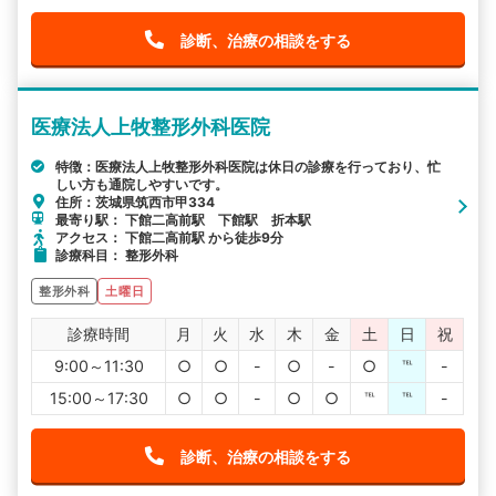
診断、治療の相談をする
医療法人上牧整形外科医院
特徴：医療法人上牧整形外科医院は休日の診療を行っており、忙
しい方も通院しやすいです。
住所：茨城県筑西市甲334
最寄り駅： 下館二高前駅 下館駅 折本駅
アクセス： 下館二高前駅 から徒歩9分
診療科目： 整形外科
整形外科
土曜日
診療時間
月
火
水
木
金
土
日
祝
9:00～11:30
○
○
-
○
-
○
℡
-
15:00～17:30
○
○
-
○
○
℡
℡
-
診断、治療の相談をする