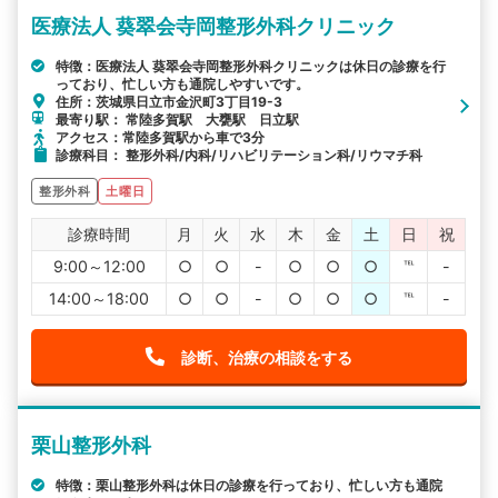
医療法人 葵翠会寺岡整形外科クリニック
特徴：医療法人 葵翠会寺岡整形外科クリニックは休日の診療を行
っており、忙しい方も通院しやすいです。
住所：茨城県日立市金沢町3丁目19-3
最寄り駅： 常陸多賀駅 大甕駅 日立駅
アクセス：常陸多賀駅から車で3分
診療科目： 整形外科/内科/リハビリテーション科/リウマチ科
整形外科
土曜日
診療時間
月
火
水
木
金
土
日
祝
9:00～12:00
○
○
-
○
○
○
℡
-
14:00～18:00
○
○
-
○
○
○
℡
-
診断、治療の相談をする
栗山整形外科
特徴：栗山整形外科は休日の診療を行っており、忙しい方も通院