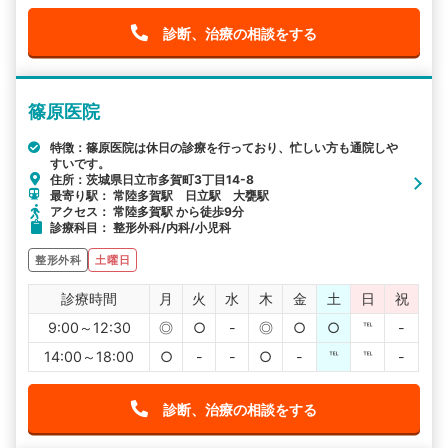
診断、治療の相談をする
篠原医院
特徴：篠原医院は休日の診療を行っており、忙しい方も通院しや
すいです。
住所：茨城県日立市多賀町3丁目14-8
最寄り駅： 常陸多賀駅 日立駅 大甕駅
アクセス： 常陸多賀駅 から徒歩9分
診療科目： 整形外科/内科/小児科
整形外科
土曜日
診療時間
月
火
水
木
金
土
日
祝
9:00～12:30
◎
○
-
◎
○
○
℡
-
14:00～18:00
○
-
-
○
-
℡
℡
-
診断、治療の相談をする