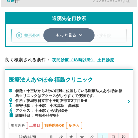
49
件
2026/08/08時点
通院先を再検索
整形外科
整骨院・接骨院
もっと見る
エリア
茨城県
日立市
良く検索される条件
：
夜間診療（18時以降）
土日診療
検索する
医療法人あやほ会 福島クリニック
詳細条件で絞り込む
特徴：十王駅から3分の距離に位置している医療法人あやほ会 福
島クリニックはアクセスがしやすくて便利です。
その他の検索方法
住所：茨城県日立市十王町友部東2丁目5-5
最寄り駅： 十王駅 小木津駅 高萩駅
駅から探す
院名から探す
アクセス： 十王駅 から徒歩3分
診療科目： 整形外科/内科
整形外科
土曜日
18時以降OK
駅チカ
診療時間
月
火
水
木
金
土
日
祝