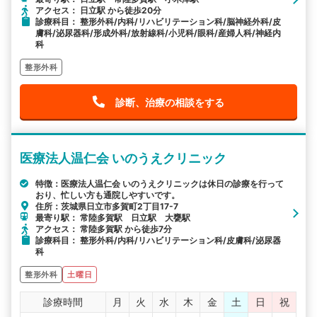
アクセス： 日立駅 から徒歩20分
診療科目： 整形外科/内科/リハビリテーション科/脳神経外科/皮
膚科/泌尿器科/形成外科/放射線科/小児科/眼科/産婦人科/神経内
科
整形外科
診断、治療の相談をする
医療法人温仁会 いのうえクリニック
特徴：医療法人温仁会 いのうえクリニックは休日の診療を行って
おり、忙しい方も通院しやすいです。
住所：茨城県日立市多賀町2丁目17-7
最寄り駅： 常陸多賀駅 日立駅 大甕駅
アクセス： 常陸多賀駅 から徒歩7分
診療科目： 整形外科/内科/リハビリテーション科/皮膚科/泌尿器
科
整形外科
土曜日
診療時間
月
火
水
木
金
土
日
祝