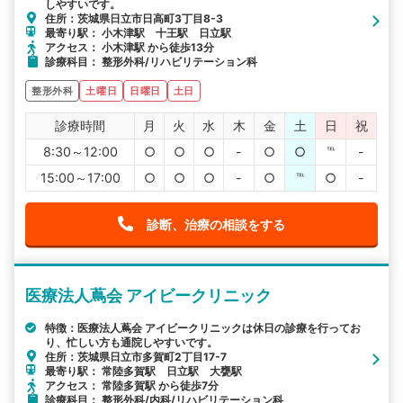
しやすいです。
住所：茨城県日立市日高町3丁目8-3
最寄り駅： 小木津駅 十王駅 日立駅
アクセス： 小木津駅 から徒歩13分
診療科目： 整形外科/リハビリテーション科
整形外科
土曜日
日曜日
土日
診療時間
月
火
水
木
金
土
日
祝
8:30～12:00
○
○
○
-
○
○
℡
-
15:00～17:00
○
○
○
-
○
℡
○
-
診断、治療の相談をする
医療法人蔦会 アイビークリニック
特徴：医療法人蔦会 アイビークリニックは休日の診療を行ってお
り、忙しい方も通院しやすいです。
住所：茨城県日立市多賀町2丁目17-7
最寄り駅： 常陸多賀駅 日立駅 大甕駅
アクセス： 常陸多賀駅 から徒歩7分
診療科目： 整形外科/内科/リハビリテーション科