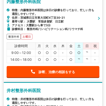
内藤整形外科医院
特徴：内藤整形外科医院は休日の診療を行っており、忙しい方も
通院しやすいです。
住所：茨城県日立市東大沼町4丁目30-21
最寄り駅： 大甕駅 常陸多賀駅 日立駅
アクセス：大甕駅から車で3分
診療科目： 整形外科/リハビリテーション科/リウマチ科
整形外科
土曜日
診療時間
月
火
水
木
金
土
日
祝
9:00～12:00
○
○
○
-
○
○
℡
-
14:00～18:00
○
○
○
-
○
℡
℡
-
診断、治療の相談をする
井村整形外科医院
特徴：井村整形外科医院は休日の診療を行っており、忙しい方も
通院しやすいです。