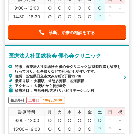
9:00～12:00
○
○
○
○
○
○
℡
-
14:30～18:30
○
○
○
○
○
℡
℡
-
診断、治療の相談をする
医療法人社団総秋会 優心会クリニック
特徴：医療法人社団総秋会 優心会クリニックは18時以降も診療を
行っており、仕事帰りなどで利用がしやすいです。
住所：茨城県日立市大みか町2丁目13-18
最寄り駅： 大甕駅 常陸多賀駅 谷河原駅
アクセス： 大甕駅 から徒歩8分
診療科目： 整形外科/内科/リハビリテーション科
整形外科
土曜日
18時以降OK
診療時間
月
火
水
木
金
土
日
祝
9:00～12:00
○
○
○
○
○
○
℡
-
15:00～19:00
○
○
○
○
○
℡
℡
-