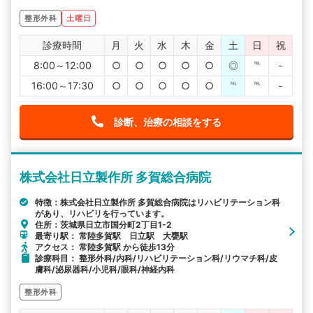
整形外科
土曜日
診療時間
月
火
水
木
金
土
日
祝
8:00～12:00
○
○
○
○
○
◎
℡
-
16:00～17:30
○
○
○
○
○
℡
℡
-
診断、治療の相談をする
株式会社日立製作所 多賀総合病院
特徴：株式会社日立製作所 多賀総合病院はリハビリテーション科
があり、リハビリを行っています。
住所：茨城県日立市国分町2丁目1-2
最寄り駅： 常陸多賀駅 日立駅 大甕駅
アクセス： 常陸多賀駅 から徒歩13分
診療科目： 整形外科/内科/リハビリテーション科/リウマチ科/皮
膚科/泌尿器科/小児科/眼科/神経内科
整形外科