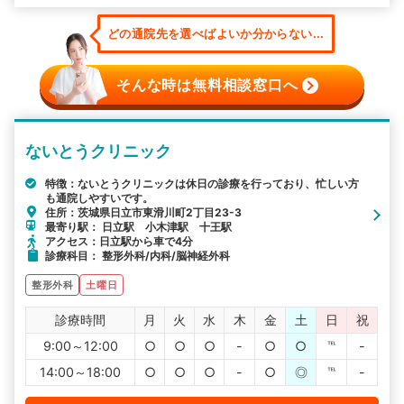
どの通院先を選べばよいか分からない...
そんな時は無料相談窓口へ
ないとうクリニック
特徴：ないとうクリニックは休日の診療を行っており、忙しい方
も通院しやすいです。
住所：茨城県日立市東滑川町2丁目23-3
最寄り駅： 日立駅 小木津駅 十王駅
アクセス：日立駅から車で4分
診療科目： 整形外科/内科/脳神経外科
整形外科
土曜日
診療時間
月
火
水
木
金
土
日
祝
9:00～12:00
○
○
○
-
○
○
℡
-
14:00～18:00
○
○
○
-
○
◎
℡
-