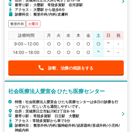
住所：茨城県日立市大みか町2丁目13-18
最寄り駅： 大甕駅 常陸多賀駅 谷河原駅
アクセス： 大甕駅 から徒歩8分
診療科目： 整形外科/内科/皮膚科
整形外科
土曜日
診療時間
月
火
水
木
金
土
日
祝
9:00～12:00
○
○
○
○
○
◎
℡
-
14:00～18:00
○
○
○
○
○
℡
℡
-
診断、治療の相談をする
社会医療法人愛宣会 ひたち医療センター
特徴：社会医療法人愛宣会 ひたち医療センターは休日の診療を行
っており、忙しい方も通院しやすいです。
住所：茨城県日立市鮎川町2丁目8-16
最寄り駅： 常陸多賀駅 日立駅 大甕駅
アクセス：常陸多賀駅から車で3分
診療科目： 整形外科/内科/脳神経外科/泌尿器科/形成外科/小児科/
神経内科