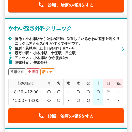
診断、治療の相談をする
かわい整形外科クリニック
特徴：小木津駅から2分の距離に位置しているかわい整形外科クリ
ニックはアクセスがしやすくて便利です。
住所：茨城県日立市日高町1丁目27-8
最寄り駅： 小木津駅 十王駅 日立駅
アクセス： 小木津駅 から徒歩2分
診療科目： 整形外科
整形外科
土曜日
駅チカ
診療時間
月
火
水
木
金
土
日
祝
8:30～12:00
○
○
-
○
○
○
℡
-
15:00～18:00
○
○
-
○
○
℡
℡
-
診断、治療の相談をする