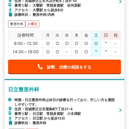
住所：茨城県日立市大みか町6丁目4-10
最寄り駅： 大甕駅 常陸多賀駅 谷河原駅
アクセス： 大甕駅 から徒歩8分
診療科目： 整形外科/内科
整形外科
土曜日
診療時間
月
火
水
木
金
土
日
祝
9:00～12:30
○
○
○
○
○
○
℡
-
14:30～18:00
○
○
-
○
○
℡
℡
-
診断、治療の相談をする
日立整形外科
特徴：日立整形外科は休日の診療を行っており、忙しい方も通院
しやすいです。
住所：茨城県日立市鹿島町1丁目21-4
最寄り駅： 日立駅 常陸多賀駅 小木津駅
アクセス： 日立駅 から徒歩12分
診療科目： 整形外科