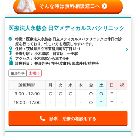
そんな時は無料相談窓口へ
医療法人永慈会 日立メディカルスパクリニック
特徴：医療法人永慈会 日立メディカルスパクリニックは休日の診
療を行っており、忙しい方も通院しやすいです。
住所：茨城県日立市東滑川町5丁目12-1
最寄り駅： 小木津駅 日立駅 十王駅
アクセス：小木津駅から車で4分
診療科目： 整形外科/内科/皮膚科/形成外科/精神科
整形外科
土曜日
診療時間
月
火
水
木
金
土
日
祝
9:00～12:00
○
○
○
-
○
○
℡
-
15:00～17:00
-
-
-
-
○
℡
℡
-
診断、治療の相談をする