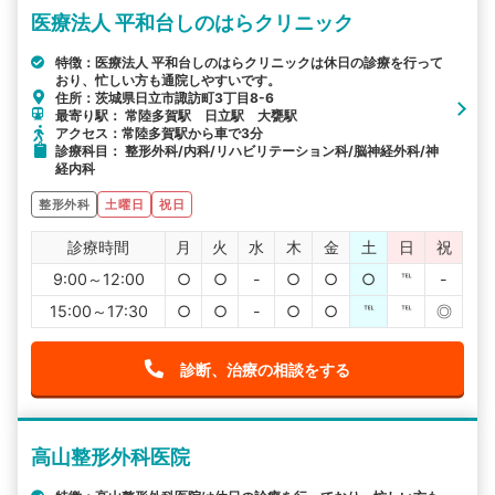
医療法人 平和台しのはらクリニック
特徴：医療法人 平和台しのはらクリニックは休日の診療を行って
おり、忙しい方も通院しやすいです。
住所：茨城県日立市諏訪町3丁目8-6
最寄り駅： 常陸多賀駅 日立駅 大甕駅
アクセス：常陸多賀駅から車で3分
診療科目： 整形外科/内科/リハビリテーション科/脳神経外科/神
経内科
整形外科
土曜日
祝日
診療時間
月
火
水
木
金
土
日
祝
9:00～12:00
○
○
-
○
○
○
℡
-
15:00～17:30
○
○
-
○
○
℡
℡
◎
診断、治療の相談をする
高山整形外科医院