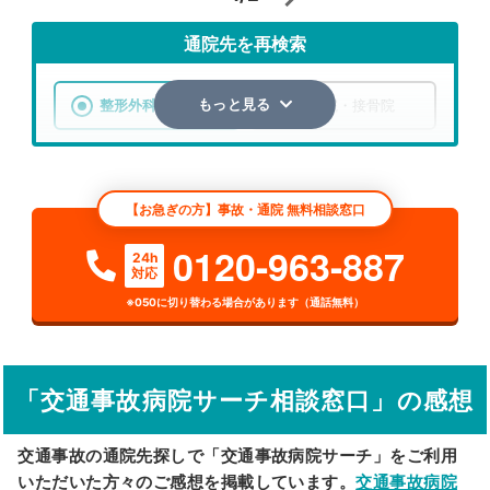
通院先を再検索
整形外科
整骨院・接骨院
もっと見る
エリア
茨城県
日立市
【お急ぎの方】事故・通院 無料相談窓口
検索する
0120-963-887
24h
対応
詳細条件で絞り込む
※050に切り替わる場合があります（通話無料）
その他の検索方法
駅から探す
院名から探す
「交通事故病院サーチ相談窓口」の感想
交通事故の通院先探しで「交通事故病院サーチ」をご利用
いただいた方々のご感想を掲載しています。
交通事故病院