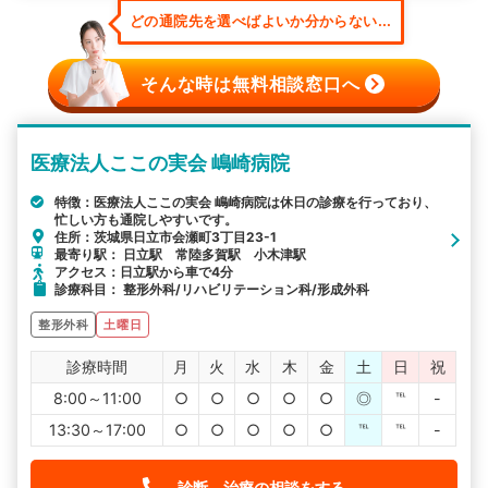
どの通院先を選べばよいか分からない...
そんな時は無料相談窓口へ
医療法人ここの実会 嶋崎病院
特徴：医療法人ここの実会 嶋崎病院は休日の診療を行っており、
忙しい方も通院しやすいです。
住所：茨城県日立市会瀬町3丁目23-1
最寄り駅： 日立駅 常陸多賀駅 小木津駅
アクセス：日立駅から車で4分
診療科目： 整形外科/リハビリテーション科/形成外科
整形外科
土曜日
診療時間
月
火
水
木
金
土
日
祝
8:00～11:00
○
○
○
○
○
◎
℡
-
13:30～17:00
○
○
○
○
○
℡
℡
-
診断、治療の相談をする