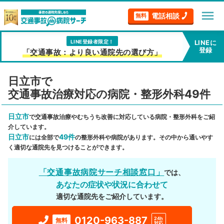
menu
電話相談
無料
LINE登録者限定！
LINEに
登録
「交通事故：より良い通院先の選び方」
日立市で
交通事故治療対応の病院・整形外科49件
日立市
で交通事故治療やむちうち改善に対応している病院・整形外科をご紹
介しています。
日立市
49件
には全部で
の整形外科や病院があります。その中から通いやす
く適切な通院先を見つけることができます。
「交通事故病院サーチ相談窓口」
では、
あなたの症状や状況に合わせて
適切な通院先をご紹介しています。
0120-963-887
24h
無料
対応