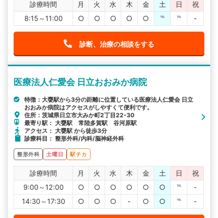
診療時間
月
火
水
木
金
土
日
祝
8:15～11:00
○
○
○
○
○
℡
℡
-
診断、治療の相談をする
医療法人仁愛会 日立おおみか病院
特徴：大甕駅から3分の距離に位置している医療法人仁愛会 日立
おおみか病院はアクセスがしやすくて便利です。
住所：茨城県日立市大みか町2丁目22-30
最寄り駅： 大甕駅 常陸多賀駅 谷河原駅
アクセス： 大甕駅 から徒歩3分
診療科目： 整形外科/内科/脳神経外科
整形外科
土曜日
駅チカ
診療時間
月
火
水
木
金
土
日
祝
9:00～12:00
○
○
○
○
○
○
℡
-
14:30～17:30
○
○
○
-
○
○
℡
-