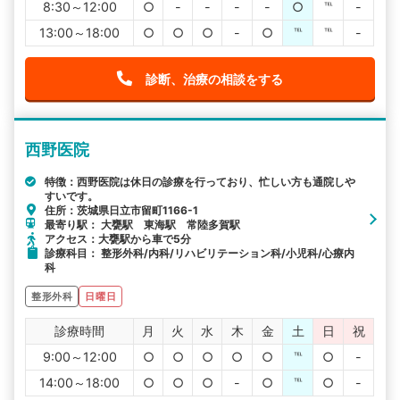
8:30～12:00
○
-
-
-
-
○
℡
-
13:00～18:00
○
○
○
-
○
℡
℡
-
診断、治療の相談をする
西野医院
特徴：西野医院は休日の診療を行っており、忙しい方も通院しや
すいです。
住所：茨城県日立市留町1166-1
最寄り駅： 大甕駅 東海駅 常陸多賀駅
アクセス：大甕駅から車で5分
診療科目： 整形外科/内科/リハビリテーション科/小児科/心療内
科
整形外科
日曜日
診療時間
月
火
水
木
金
土
日
祝
9:00～12:00
○
○
○
○
○
℡
○
-
14:00～18:00
○
○
○
-
○
℡
○
-