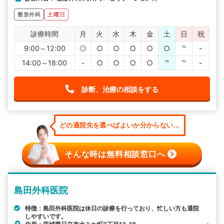
整形外科
土曜日
診療時間
月
火
水
木
金
土
日
祝
9:00～12:00
◎
○
○
○
○
○
℡
-
14:00～18:00
-
○
○
○
○
℡
℡
-
診断、治療の相談をする
どの通院先を選べばよいか分からない...
そんな時は無料相談窓口へ
島田外科医院
特徴：島田外科医院は休日の診療を行っており、忙しい方も通院
しやすいです。