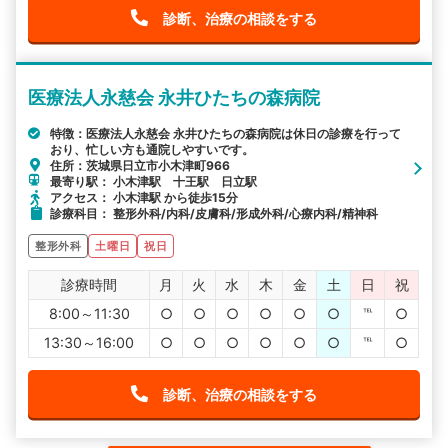
診断、治療の相談をする
医療法人永慈会 永井ひたちの森病院
特徴：医療法人永慈会 永井ひたちの森病院は休日の診療を行って
おり、忙しい方も通院しやすいです。
住所：茨城県日立市小木津町966
最寄り駅： 小木津駅 十王駅 日立駅
アクセス： 小木津駅 から徒歩15分
診療科目： 整形外科/内科/皮膚科/形成外科/心療内科/精神科
整形外科
土曜日
祝日
診療時間
月
火
水
木
金
土
日
祝
8:00～11:30
○
○
○
○
○
○
℡
○
13:30～16:00
○
○
○
○
○
○
℡
○
診断、治療の相談をする