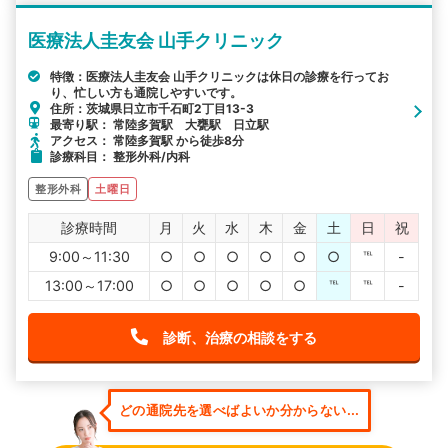
医療法人圭友会 山手クリニック
特徴：医療法人圭友会 山手クリニックは休日の診療を行ってお
り、忙しい方も通院しやすいです。
住所：茨城県日立市千石町2丁目13-3
最寄り駅： 常陸多賀駅 大甕駅 日立駅
アクセス： 常陸多賀駅 から徒歩8分
診療科目： 整形外科/内科
整形外科
土曜日
診療時間
月
火
水
木
金
土
日
祝
9:00～11:30
○
○
○
○
○
○
℡
-
13:00～17:00
○
○
○
○
○
℡
℡
-
診断、治療の相談をする
どの通院先を選べばよいか分からない...