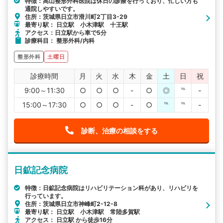
特徴：高山整形外科医院は休日の診療を行っており、忙しい方も
通院しやすいです。
住所：茨城県日立市滑川町2丁目3-29
最寄り駅： 日立駅 小木津駅 十王駅
アクセス：日立駅から車で5分
診療科目： 整形外科/内科
整形外科
土曜日
診療時間
月
火
水
木
金
土
日
祝
9:00～11:30
○
○
○
-
○
◎
℡
-
15:00～17:30
○
○
○
-
○
℡
℡
-
診断、治療の相談をする
日鉱記念病院
特徴：日鉱記念病院はリハビリテーション科があり、リハビリを
行っています。
住所：茨城県日立市神峰町2-12-8
最寄り駅： 日立駅 小木津駅 常陸多賀駅
アクセス： 日立駅 から徒歩16分