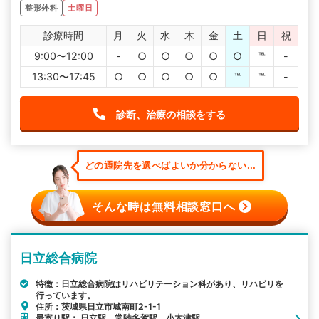
整形外科
土曜日
診療時間
月
火
水
木
金
土
日
祝
9:00〜12:00
-
○
○
○
○
○
℡
-
13:30〜17:45
○
○
○
○
○
℡
℡
-
診断、治療の相談をする
どの通院先を選べばよいか分からない...
そんな時は無料相談窓口へ
日立総合病院
特徴：日立総合病院はリハビリテーション科があり、リハビリを
行っています。
住所：茨城県日立市城南町2-1-1
最寄り駅： 日立駅 常陸多賀駅 小木津駅