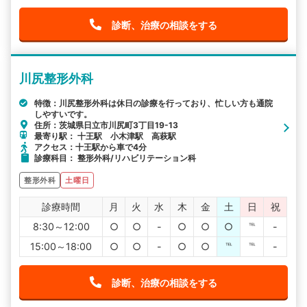
診断、治療の相談をする
川尻整形外科
特徴：川尻整形外科は休日の診療を行っており、忙しい方も通院
しやすいです。
住所：茨城県日立市川尻町3丁目19-13
最寄り駅： 十王駅 小木津駅 高萩駅
アクセス：十王駅から車で4分
診療科目： 整形外科/リハビリテーション科
整形外科
土曜日
診療時間
月
火
水
木
金
土
日
祝
8:30～12:00
○
○
-
○
○
○
℡
-
15:00～18:00
○
○
-
○
○
℡
℡
-
診断、治療の相談をする