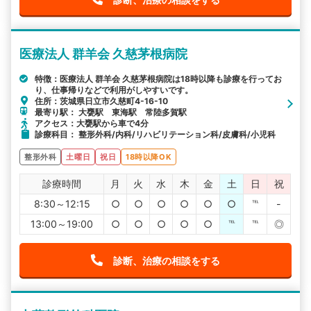
医療法人 群羊会 久慈茅根病院
特徴：医療法人 群羊会 久慈茅根病院は18時以降も診療を行ってお
り、仕事帰りなどで利用がしやすいです。
住所：茨城県日立市久慈町4-16-10
最寄り駅： 大甕駅 東海駅 常陸多賀駅
アクセス：大甕駅から車で4分
診療科目： 整形外科/内科/リハビリテーション科/皮膚科/小児科
整形外科
土曜日
祝日
18時以降OK
診療時間
月
火
水
木
金
土
日
祝
8:30～12:15
○
○
○
○
○
○
℡
-
13:00～19:00
○
○
○
○
○
℡
℡
◎
診断、治療の相談をする