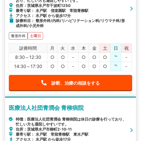
おり、忙しい方も通院しやすいです。
住所：茨城県水戸市千波町1250
最寄り駅： 水戸駅 偕楽園駅 常陸青柳駅
アクセス： 水戸駅 から徒歩17分
診療科目： 整形外科/内科/リハビリテーション科/リウマチ科/形
成外科/小児外科
整形外科
土曜日
診療時間
月
火
水
木
金
土
日
祝
8:30～12:30
○
○
-
○
○
○
℡
-
14:30～17:30
○
○
-
○
○
○
℡
-
診断、治療の相談をする
医療法人社団青潤会 青柳病院
特徴：医療法人社団青潤会 青柳病院は休日の診療を行っており、
忙しい方も通院しやすいです。
住所：茨城県水戸市柳町2-10-11
最寄り駅： 水戸駅 常陸青柳駅 東水戸駅
アクセス： 水戸駅 から徒歩17分