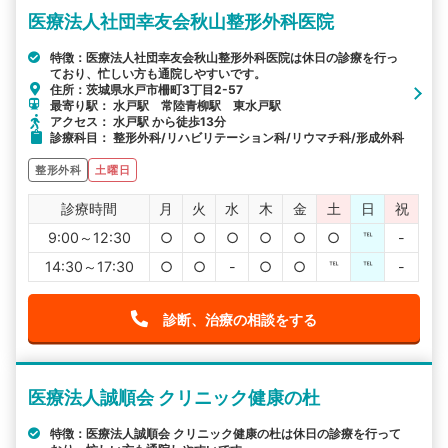
医療法人社団幸友会秋山整形外科医院
特徴：医療法人社団幸友会秋山整形外科医院は休日の診療を行っ
ており、忙しい方も通院しやすいです。
住所：茨城県水戸市柵町3丁目2-57
最寄り駅： 水戸駅 常陸青柳駅 東水戸駅
アクセス： 水戸駅 から徒歩13分
診療科目： 整形外科/リハビリテーション科/リウマチ科/形成外科
整形外科
土曜日
診療時間
月
火
水
木
金
土
日
祝
9:00～12:30
○
○
○
○
○
○
℡
-
14:30～17:30
○
○
-
○
○
℡
℡
-
診断、治療の相談をする
医療法人誠順会 クリニック健康の杜
特徴：医療法人誠順会 クリニック健康の杜は休日の診療を行って