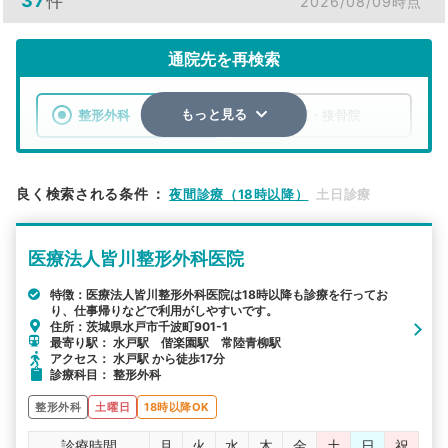
37
件
2026/08/09時点
通院先を再検索
整形外科
整骨院・接骨院
もっと見る
エリア
茨城県
水戸市
良く検索される条件
：
夜間診療（18時以降）
土日診療
検索する
医療法人皆川整形外科医院
詳細条件で絞り込む
特徴：医療法人皆川整形外科医院は18時以降も診療を行ってお
り、仕事帰りなどで利用がしやすいです。
その他の検索方法
住所：茨城県水戸市千波町901-1
最寄り駅： 水戸駅 偕楽園駅 常陸青柳駅
駅から探す
院名から探す
アクセス： 水戸駅 から徒歩17分
診療科目： 整形外科
整形外科
土曜日
18時以降OK
診療時間
月
火
水
木
金
土
日
祝