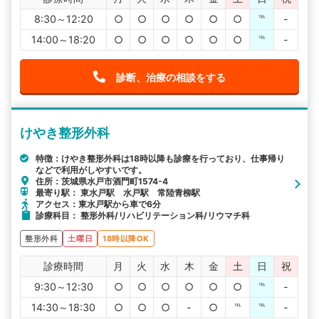
8:30～12:20
○
○
○
○
○
○
℡
-
14:00～18:20
○
○
○
○
○
○
℡
-
診断、治療の相談をする
けやき整形外科
特徴：けやき整形外科は18時以降も診療を行っており、仕事帰り
などで利用がしやすいです。
住所：茨城県水戸市酒門町1574-4
最寄り駅： 東水戸駅 水戸駅 常陸青柳駅
アクセス：東水戸駅から車で6分
診療科目： 整形外科/リハビリテーション科/リウマチ科
整形外科
土曜日
18時以降OK
診療時間
月
火
水
木
金
土
日
祝
9:30～12:30
○
○
○
○
○
○
℡
-
14:30～18:30
○
○
○
-
○
℡
℡
-