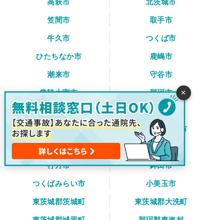
高萩市
北茨城市
笠間市
取手市
牛久市
つくば市
ひたちなか市
鹿嶋市
潮来市
守谷市
×
常陸大宮市
那珂市
筑西市
坂東市
稲敷市
かすみがうら市
桜川市
神栖市
行方市
鉾田市
つくばみらい市
小美玉市
東茨城郡茨城町
東茨城郡大洗町
東茨城郡城里町
那珂郡東海村