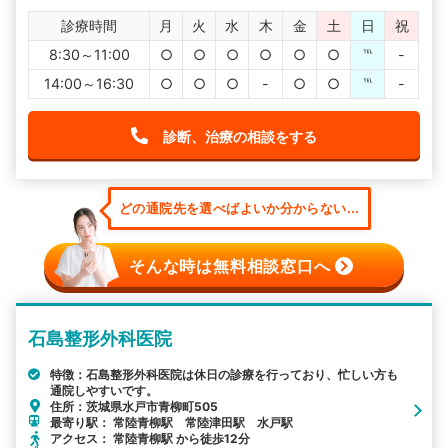
診療時間
月
火
水
木
金
土
日
祝
8:30～11:00
○
○
○
○
○
○
℡
-
14:00～16:30
○
○
○
-
○
○
℡
-
診断、治療の相談をする
どの通院先を選べばよいか分からない...
そんな時は無料相談窓口へ
石島整形外科医院
特徴：石島整形外科医院は休日の診療を行っており、忙しい方も
通院しやすいです。
住所：茨城県水戸市青柳町505
最寄り駅： 常陸青柳駅 常陸津田駅 水戸駅
アクセス： 常陸青柳駅 から徒歩12分