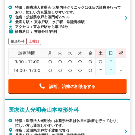
特徴：医療法人青藍会 大場内科クリニックは休日の診療を行って
おり、忙しい方も通院しやすいです。
住所：茨城県水戸市酒門町275-3
最寄り駅： 東水戸駅 水戸駅 常陸青柳駅
アクセス：東水戸駅から車で4分
診療科目： 整形外科/内科
整形外科
土曜日
診療時間
月
火
水
木
金
土
日
祝
9:00～12:00
○
○
○
○
○
○
℡
-
14:00～17:00
○
○
○
○
○
℡
℡
-
診断、治療の相談をする
医療法人光明会山本整形外科
特徴：医療法人光明会山本整形外科は休日の診療を行っており、
忙しい方も通院しやすいです。
住所：茨城県水戸市千波町478-3