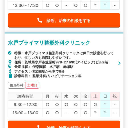
13:30～17:30
○
○
-
○
○
℡
℡
-
診断、治療の相談をする
水戸プライマリ整形外科クリニック
特徴：水戸プライマリ整形外科クリニックは休日の診療を行って
おり、忙しい方も通院しやすいです。
住所：茨城県水戸市笠原町978-27 IPIC(アイピック)ビル2階
最寄り駅： 偕楽園駅 水戸駅 赤塚駅
アクセス：偕楽園駅から車で6分
診療科目： 整形外科/リハビリテーション科
整形外科
土曜日
診療時間
月
火
水
木
金
土
日
祝
9:30～12:30
○
○
○
○
○
○
℡
-
15:00～18:00
○
○
-
○
○
℡
℡
-
診断、治療の相談をする