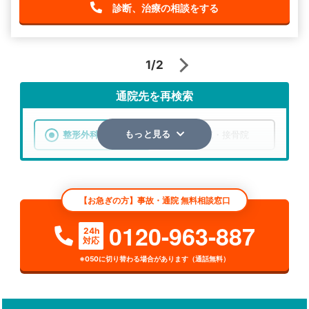
診断、治療の相談をする
1/2
通院先を再検索
整形外科
整骨院・接骨院
もっと見る
エリア
茨城県
水戸市
【お急ぎの方】事故・通院 無料相談窓口
検索する
0120-963-887
24h
対応
詳細条件で絞り込む
※050に切り替わる場合があります（通話無料）
その他の検索方法
駅から探す
院名から探す