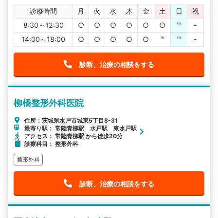
診療時間
月
火
水
木
金
土
日
祝
8:30～12:30
○
○
○
○
○
○
℡
-
14:00～18:00
○
○
○
○
○
℡
℡
-
診断、治療の相談をする
柳橋整形外科医院
住所：茨城県水戸市城東5丁目8-31
最寄り駅： 常陸青柳駅 水戸駅 東水戸駅
アクセス： 常陸青柳駅 から徒歩20分
診療科目： 整形外科
整形外科
診断、治療の相談をする