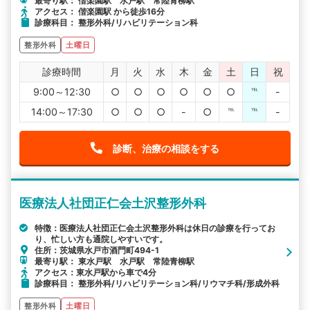
最寄り駅： 偕楽園駅 水戸駅 常陸青柳駅
アクセス： 偕楽園駅 から徒歩16分
診療科目： 整形外科/リハビリテーション科
整形外科
土曜日
診療時間
月
火
水
木
金
土
日
祝
9:00～12:30
○
○
○
○
○
○
℡
-
14:00～17:30
○
○
○
-
○
℡
℡
-
診断、治療の相談をする
医療法人社団正仁会土沢整形外科
特徴：医療法人社団正仁会土沢整形外科は休日の診療を行ってお
り、忙しい方も通院しやすいです。
住所：茨城県水戸市酒門町494-1
最寄り駅： 東水戸駅 水戸駅 常陸青柳駅
アクセス：東水戸駅から車で4分
診療科目： 整形外科/リハビリテーション科/リウマチ科/形成外科
整形外科
土曜日