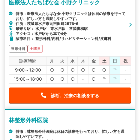
医療法人たちばな会 小野クリニック
特徴：医療法人たちばな会 小野クリニックは休日の診療を行って
おり、忙しい方も通院しやすいです。
住所：茨城県水戸市元吉田町2576-6
最寄り駅： 水戸駅 東水戸駅 常陸青柳駅
アクセス：水戸駅から車で4分
診療科目： 整形外科/内科/リハビリテーション科/皮膚科
整形外科
土曜日
診療時間
月
火
水
木
金
土
日
祝
9:00～12:00
○
○
○
○
○
○
℡
-
15:00～18:00
○
○
○
-
○
℡
℡
-
診断、治療の相談をする
林整形外科医院
特徴：林整形外科医院は休日の診療を行っており、忙しい方も通
院しやすいです。