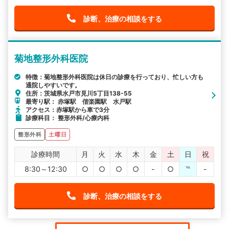
診断、治療の相談をする
菊地整形外科医院
特徴：菊地整形外科医院は休日の診療を行っており、忙しい方も
通院しやすいです。
住所：茨城県水戸市見川5丁目138-55
最寄り駅： 赤塚駅 偕楽園駅 水戸駅
アクセス：赤塚駅から車で3分
診療科目： 整形外科/心療内科
整形外科
土曜日
診療時間
月
火
水
木
金
土
日
祝
8:30～12:30
○
○
○
○
-
○
℡
-
診断、治療の相談をする