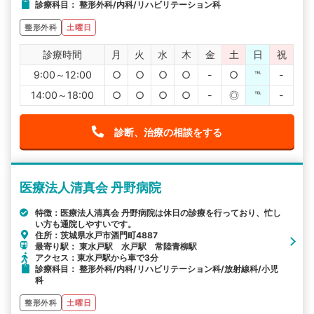
診療科目： 整形外科/内科/リハビリテーション科
整形外科
土曜日
診療時間
月
火
水
木
金
土
日
祝
9:00～12:00
○
○
○
○
-
○
℡
-
14:00～18:00
○
○
○
○
-
◎
℡
-
診断、治療の相談をする
医療法人清真会 丹野病院
特徴：医療法人清真会 丹野病院は休日の診療を行っており、忙し
い方も通院しやすいです。
住所：茨城県水戸市酒門町4887
最寄り駅： 東水戸駅 水戸駅 常陸青柳駅
アクセス：東水戸駅から車で3分
診療科目： 整形外科/内科/リハビリテーション科/放射線科/小児
科
整形外科
土曜日