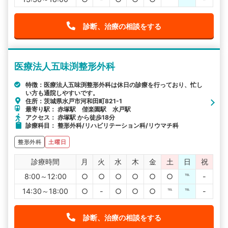
診断、治療の相談をする
医療法人五味渕整形外科
特徴：医療法人五味渕整形外科は休日の診療を行っており、忙し
い方も通院しやすいです。
住所：茨城県水戸市河和田町821-1
最寄り駅： 赤塚駅 偕楽園駅 水戸駅
アクセス： 赤塚駅 から徒歩18分
診療科目： 整形外科/リハビリテーション科/リウマチ科
整形外科
土曜日
診療時間
月
火
水
木
金
土
日
祝
8:00～12:00
○
○
○
○
○
○
℡
-
14:30～18:00
○
-
○
○
○
℡
℡
-
診断、治療の相談をする