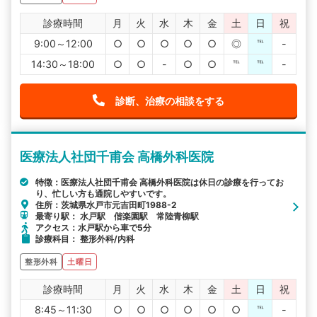
診療時間
月
火
水
木
金
土
日
祝
9:00～12:00
○
○
○
○
○
◎
℡
-
14:30～18:00
○
○
-
○
○
℡
℡
-
診断、治療の相談をする
医療法人社団千甫会 高橋外科医院
特徴：医療法人社団千甫会 高橋外科医院は休日の診療を行ってお
り、忙しい方も通院しやすいです。
住所：茨城県水戸市元吉田町1988-2
最寄り駅： 水戸駅 偕楽園駅 常陸青柳駅
アクセス：水戸駅から車で5分
診療科目： 整形外科/内科
整形外科
土曜日
診療時間
月
火
水
木
金
土
日
祝
8:45～11:30
○
○
○
○
○
○
℡
-