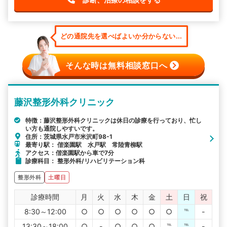
どの通院先を選べばよいか分からない...
そんな時は無料相談窓口へ
藤沢整形外科クリニック
特徴：藤沢整形外科クリニックは休日の診療を行っており、忙し
い方も通院しやすいです。
住所：茨城県水戸市米沢町98-1
最寄り駅： 偕楽園駅 水戸駅 常陸青柳駅
アクセス：偕楽園駅から車で7分
診療科目： 整形外科/リハビリテーション科
整形外科
土曜日
診療時間
月
火
水
木
金
土
日
祝
8:30～12:00
○
○
○
○
○
○
℡
-
13:30～18:00
○
-
○
○
○
℡
℡
-