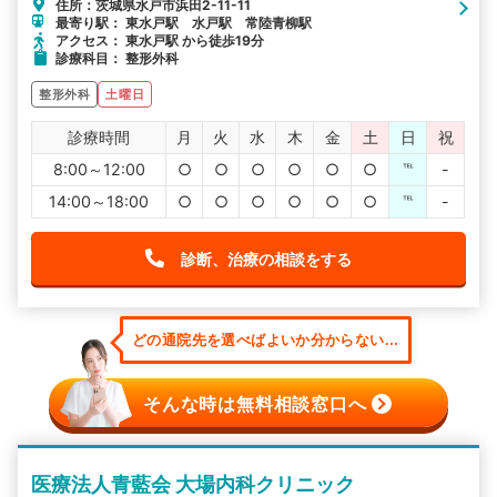
住所：茨城県水戸市浜田2-11-11
最寄り駅： 東水戸駅 水戸駅 常陸青柳駅
アクセス： 東水戸駅 から徒歩19分
診療科目： 整形外科
整形外科
土曜日
診療時間
月
火
水
木
金
土
日
祝
8:00～12:00
○
○
○
○
○
○
℡
-
14:00～18:00
○
○
○
○
○
○
℡
-
診断、治療の相談をする
どの通院先を選べばよいか分からない...
そんな時は無料相談窓口へ
医療法人青藍会 大場内科クリニック