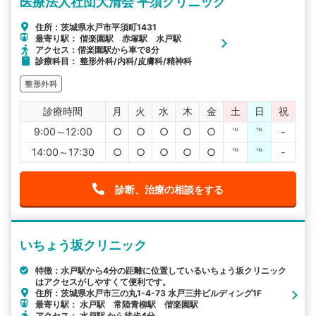
医療法人社団大清会 平須クリニック
住所：茨城県水戸市平須町1431
最寄り駅： 偕楽園駅 赤塚駅 水戸駅
アクセス：偕楽園駅から車で8分
診療科目： 整形外科/内科/皮膚科/精神科
整形外科
診療時間
月
火
水
木
金
土
日
祝
9:00～12:00
○
○
○
○
○
℡
℡
-
14:00～17:30
○
○
○
○
○
℡
℡
-
診断、治療の相談をする
いちょう坂クリニック
特徴：水戸駅から4分の距離に位置しているいちょう坂クリニック
はアクセスがしやすくて便利です。
住所：茨城県水戸市三の丸1-4-73 水戸三井ビルディング1F
最寄り駅： 水戸駅 常陸青柳駅 偕楽園駅
アクセス： 水戸駅 から徒歩4分