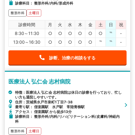
診療科目： 整形外科/内科/形成外科
整形外科
土曜日
診療時間
月
火
水
木
金
土
日
祝
8:30～11:30
○
○
○
○
○
○
℡
-
13:00～16:30
○
○
○
○
○
℡
℡
-
診断、治療の相談をする
医療法人 弘仁会 志村病院
特徴：医療法人 弘仁会 志村病院は休日の診療を行っており、忙し
い方も通院しやすいです。
住所：茨城県水戸市泉町1丁目7-38
最寄り駅： 偕楽園駅 水戸駅 常陸青柳駅
アクセス： 偕楽園駅 から徒歩13分
診療科目： 整形外科/内科/リハビリテーション科/皮膚科/神経内
科
整形外科
土曜日