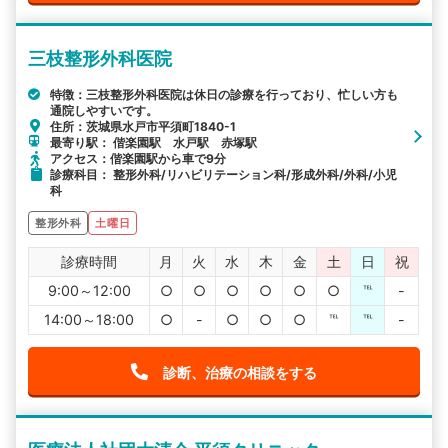
三枝整形外科医院
特徴：三枝整形外科医院は休日の診療を行っており、忙しい方も
通院しやすいです。
住所：茨城県水戸市平須町1840-1
最寄り駅： 偕楽園駅 水戸駅 赤塚駅
アクセス：偕楽園駅から車で9分
診療科目： 整形外科/リハビリテーション科/形成外科/外科/小児
科
整形外科
土曜日
診療時間
月
火
水
木
金
土
日
祝
9:00～12:00
○
○
○
○
○
○
℡
-
14:00～18:00
○
-
○
○
○
℡
℡
-
診断、治療の相談をする