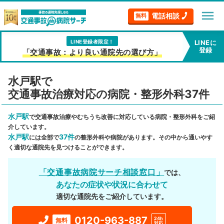
menu
電話相談
無料
LINE登録者限定！
LINEに
登録
「交通事故：より良い通院先の選び方」
水戸駅で
交通事故治療対応の病院・整形外科37件
水戸駅
で交通事故治療やむちうち改善に対応している病院・整形外科をご紹
介しています。
水戸駅
37件
には全部で
の整形外科や病院があります。その中から通いやす
く適切な通院先を見つけることができます。
「交通事故病院サーチ相談窓口」
では、
あなたの症状や状況に合わせて
適切な通院先をご紹介しています。
0120-963-887
24h
無料
対応