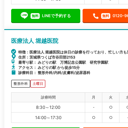
LINEで予約する
0120-9
無料
無料
医療法人 堀越医院
特徴：医療法人 堀越医院は休日の診療を行っており、忙しい方も
住所：茨城県つくば市谷田部2153
最寄り駅： みどりの駅 万博記念公園駅 研究学園駅
アクセス： みどりの駅 から徒歩15分
診療科目： 整形外科/内科/皮膚科/泌尿器科
整形外科
土曜日
診療時間
月
火
8:30～12:00
-
○
14:00～17:30
○
○