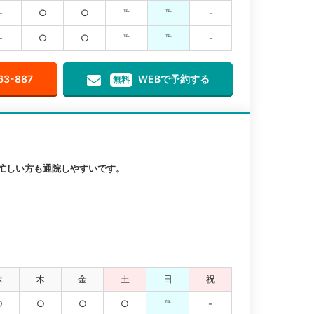
-
○
○
℡
℡
-
-
○
○
℡
℡
-
63-887
WEBで予約する
無料
忙しい方も通院しやすいです。
水
木
金
土
日
祝
○
○
○
○
℡
-