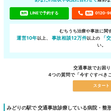
LINEで予約する
0120-9
無料
無料
むちうち治療や事故に関
運営10年
事故相談12万件
「
以上、
以上の
い。
交通事故でお困り
4つの質問で「今すぐすべき
スタート
みどりの駅で
交通事故診療している病院・整