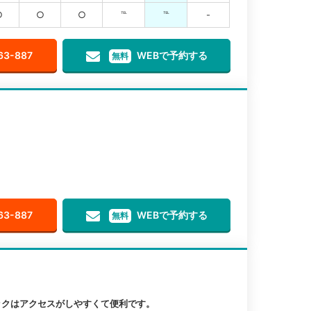
○
○
○
℡
℡
-
63-887
WEBで予約する
無料
63-887
WEBで予約する
無料
ックはアクセスがしやすくて便利です。