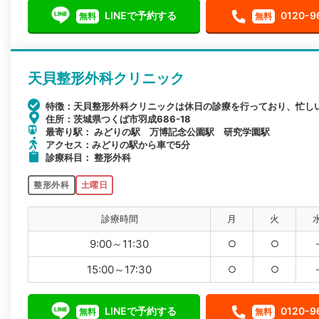
LINEで予約する
0120-9
無料
無料
天貝整形外科クリニック
特徴：天貝整形外科クリニックは休日の診療を行っており、忙し
住所：茨城県つくば市羽成686-18
最寄り駅： みどりの駅 万博記念公園駅 研究学園駅
アクセス：みどりの駅から車で5分
診療科目： 整形外科
整形外科
土曜日
診療時間
月
火
9:00～11:30
○
○
15:00～17:30
○
○
LINEで予約する
0120-9
無料
無料