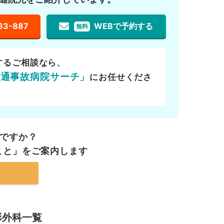
63-887
WEBで予約する
無料
するご相談なら、
交通事故病院サーチ」
にお任せくださ
ですか？
こと」を
ご案内します
形外科一覧