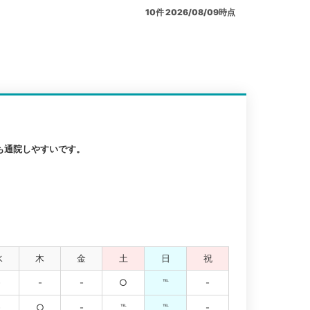
10
件
2026/08/09時点
も通院しやすいです。
水
木
金
土
日
祝
-
-
-
○
℡
-
-
○
-
℡
℡
-