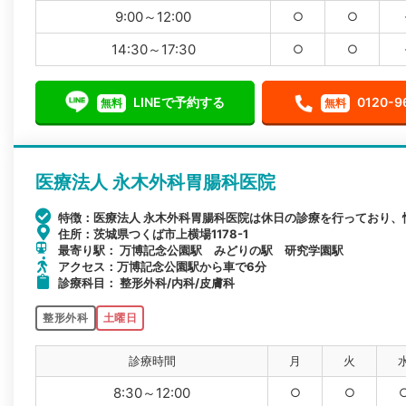
9:00～12:00
○
○
14:30～17:30
○
○
LINEで予約する
0120-9
無料
無料
医療法人 永木外科胃腸科医院
特徴：医療法人 永木外科胃腸科医院は休日の診療を行っており、
住所：茨城県つくば市上横場1178-1
最寄り駅： 万博記念公園駅 みどりの駅 研究学園駅
アクセス：万博記念公園駅から車で6分
診療科目： 整形外科/内科/皮膚科
整形外科
土曜日
診療時間
月
火
8:30～12:00
○
○