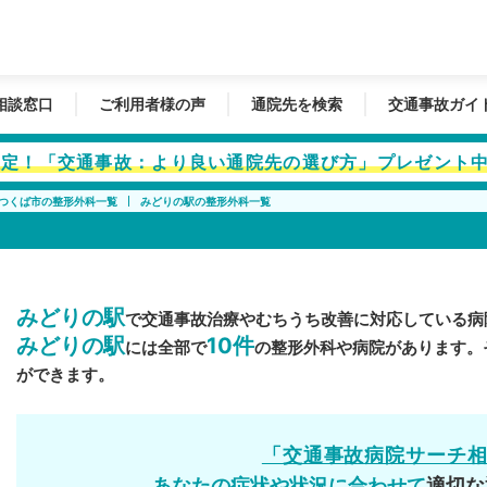
相談窓口
ご利用者様の声
通院先を検索
交通事故ガイ
者限定！「交通事故：より良い通院先の選び方」プレゼント
つくば市の整形外科一覧
みどりの駅の整形外科一覧
みどりの駅
で交通事故治療やむちうち改善に対応している病
みどりの駅
10件
には全部で
の整形外科や病院があります。
ができます。
「交通事故病院サーチ
あなたの症状や状況に合わせて
適切な