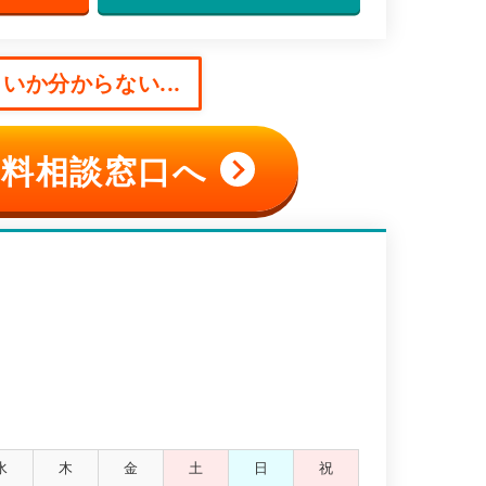
いか分からない...
料相談窓口へ
水
木
金
土
日
祝