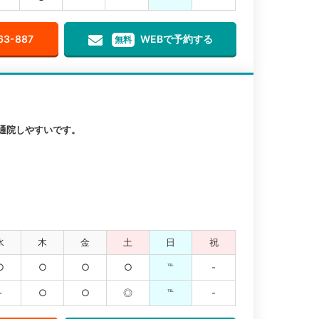
63-887
WEBで予約する
無料
通院しやすいです。
水
木
金
土
日
祝
○
○
○
○
℡
-
-
○
○
◎
℡
-