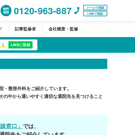
0120-963-887
メールで相談
無料
相談
LINEで相談
ド
記事監修者
会社概要・監修
中！
LINEに登録
院・整形外科をご紹介しています。
その中から通いやすく適切な通院先を見つけること
相談窓口」
では、
通院先をご紹介しています。