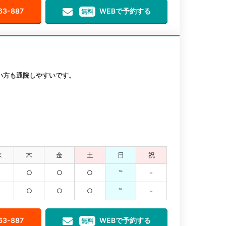
63-887
WEBで予約する
無料
い方も通院しやすいです。
水
木
金
土
日
祝
-
○
○
○
℡
-
-
○
○
○
℡
-
63-887
WEBで予約する
無料