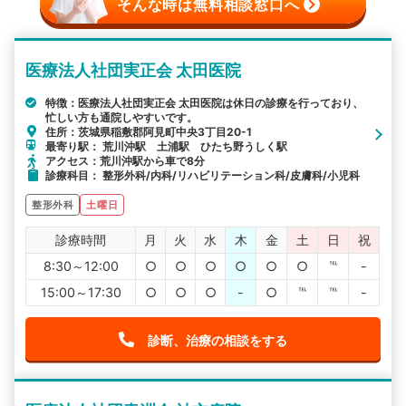
そんな時は無料相談窓口へ
医療法人社団実正会 太田医院
特徴：医療法人社団実正会 太田医院は休日の診療を行っており、
忙しい方も通院しやすいです。
住所：茨城県稲敷郡阿見町中央3丁目20-1
最寄り駅： 荒川沖駅 土浦駅 ひたち野うしく駅
アクセス：荒川沖駅から車で8分
診療科目： 整形外科/内科/リハビリテーション科/皮膚科/小児科
整形外科
土曜日
診療時間
月
火
水
木
金
土
日
祝
8:30～12:00
○
○
○
○
○
○
℡
-
15:00～17:30
○
○
○
-
○
℡
℡
-
診断、治療の相談をする