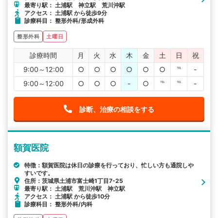
最寄り駅： 土浦駅 神立駅 荒川沖駅
アクセス： 土浦駅 から徒歩9分
診療科目： 整形外科/形成外科
整形外科
土曜日
診療時間
月
火
水
木
金
土
日
祝
9:00～12:00
○
○
○
○
○
○
℡
-
9:00～12:00
○
○
○
-
○
℡
℡
-
診断、治療の相談をする
額賀医院
特徴：額賀医院は休日の診療を行っており、忙しい方も通院しや
すいです。
住所：茨城県土浦市富士崎1丁目7-25
最寄り駅： 土浦駅 荒川沖駅 神立駅
アクセス： 土浦駅 から徒歩10分
診療科目： 整形外科/内科