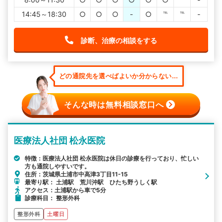
14:45～18:30
○
○
○
-
○
℡
℡
-
診断、治療の相談をする
どの通院先を選べばよいか分からない...
そんな時は無料相談窓口へ
医療法人社団 松永医院
特徴：医療法人社団 松永医院は休日の診療を行っており、忙しい
方も通院しやすいです。
住所：茨城県土浦市中高津3丁目11-15
最寄り駅： 土浦駅 荒川沖駅 ひたち野うしく駅
アクセス：土浦駅から車で5分
診療科目： 整形外科
整形外科
土曜日