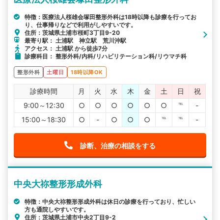
特徴：医療法人桜雄会塚田整形外科は18時以降も診療を行ってお
り、仕事帰りなどで利用がしやすいです。
住所：茨城県土浦市桜町3丁目9-20
最寄り駅： 土浦駅 神立駅 荒川沖駅
アクセス： 土浦駅 から徒歩7分
診療科目： 整形外科/内科/リハビリテーション科/リウマチ科
整形外科
土曜日
18時以降OK
診療時間
月
火
水
木
金
土
日
祝
9:00～12:30
○
○
○
○
○
○
℡
-
15:00～18:30
○
-
○
○
○
℡
℡
-
診断、治療の相談をする
中央大祢整形形成外科
特徴：中央大祢整形形成外科は休日の診療を行っており、忙しい
方も通院しやすいです。
住所：茨城県土浦市中央2丁目9-2