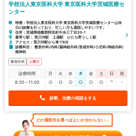
学校法人東京医科大学 東京医科大学茨城医療セ
ンター
特徴：学校法人東京医科大学 東京医科大学茨城医療センターは休
日の診療を行っており、忙しい方も通院しやすいです。
住所：茨城県稲敷郡阿見町中央三丁目20-1
最寄り駅： 荒川沖駅 土浦駅 ひたち野うしく駅
アクセス：荒川沖駅から車で8分
診療科目： 整形外科/内科/脳神経外科/形成外科/小児科/神経内科/
精神科
整形外科
土曜日
診療時間
月
火
水
木
金
土
日
祝
8:30～11:00
○
○
○
○
○
○
℡
-
診断、治療の相談をする
どの通院先を選べばよいか分からない...