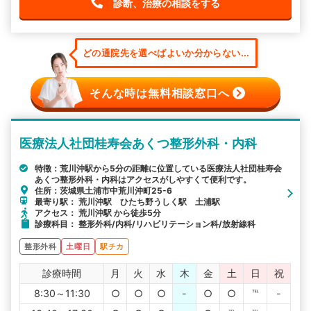
診断、治療の相談をする
どの通院先を選べばよいか分からない...
そんな時は無料相談窓口へ
医療法人社団桂寿会あくつ整形外科・内科
特徴：荒川沖駅から5分の距離に位置している医療法人社団桂寿会
あくつ整形外科・内科はアクセスがしやすくて便利です。
住所：茨城県土浦市中荒川沖町25-6
最寄り駅： 荒川沖駅 ひたち野うしく駅 土浦駅
アクセス： 荒川沖駅 から徒歩5分
診療科目： 整形外科/内科/リハビリテーション科/放射線科
整形外科
土曜日
駅チカ
診療時間
月
火
水
木
金
土
日
祝
8:30～11:30
○
○
○
-
○
○
℡
-