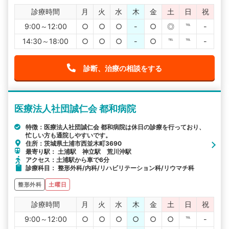
診療時間
月
火
水
木
金
土
日
祝
9:00～12:00
○
○
○
-
○
◎
℡
-
14:30～18:00
○
○
○
-
○
℡
℡
-
診断、治療の相談をする
医療法人社団誠仁会 都和病院
特徴：医療法人社団誠仁会 都和病院は休日の診療を行っており、
忙しい方も通院しやすいです。
住所：茨城県土浦市西並木町3690
最寄り駅： 土浦駅 神立駅 荒川沖駅
アクセス：土浦駅から車で6分
診療科目： 整形外科/内科/リハビリテーション科/リウマチ科
整形外科
土曜日
診療時間
月
火
水
木
金
土
日
祝
9:00～12:00
○
○
○
○
○
○
℡
-