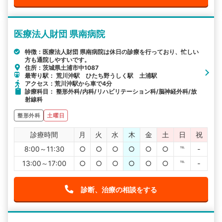
医療法人財団 県南病院
特徴：医療法人財団 県南病院は休日の診療を行っており、忙しい
方も通院しやすいです。
住所：茨城県土浦市中1087
最寄り駅： 荒川沖駅 ひたち野うしく駅 土浦駅
アクセス：荒川沖駅から車で4分
診療科目： 整形外科/内科/リハビリテーション科/脳神経外科/放
射線科
整形外科
土曜日
診療時間
月
火
水
木
金
土
日
祝
8:00～11:30
○
○
○
○
○
○
℡
-
13:00～17:00
○
○
○
○
○
○
℡
-
診断、治療の相談をする