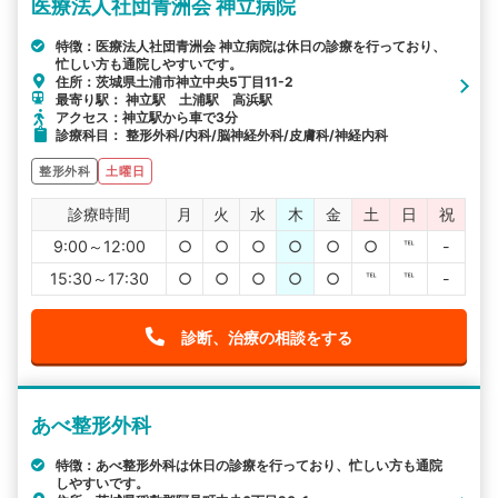
医療法人社団青洲会 神立病院
特徴：医療法人社団青洲会 神立病院は休日の診療を行っており、
忙しい方も通院しやすいです。
住所：茨城県土浦市神立中央5丁目11-2
最寄り駅： 神立駅 土浦駅 高浜駅
アクセス：神立駅から車で3分
診療科目： 整形外科/内科/脳神経外科/皮膚科/神経内科
整形外科
土曜日
診療時間
月
火
水
木
金
土
日
祝
9:00～12:00
○
○
○
○
○
○
℡
-
15:30～17:30
○
○
○
○
○
℡
℡
-
診断、治療の相談をする
あべ整形外科
特徴：あべ整形外科は休日の診療を行っており、忙しい方も通院
しやすいです。