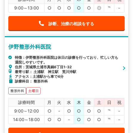
9:00～13:00
○
○
○
○
○
◎
℡
-
診断、治療の相談をする
伊野整形外科医院
特徴：伊野整形外科医院は休日の診療を行っており、忙しい方も
通院しやすいです。
住所：茨城県土浦市真鍋6丁目1-32
最寄り駅： 土浦駅 神立駅 荒川沖駅
アクセス：土浦駅から車で4分
診療科目： 整形外科
整形外科
土曜日
診療時間
月
火
水
木
金
土
日
祝
9:00～12:00
○
-
○
○
○
○
℡
-
14:00～18:00
○
○
-
○
○
○
℡
-