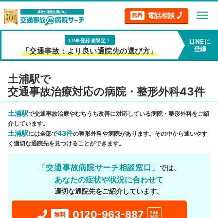
menu
電話相談
無料
LINE登録者限定！
LINEに
登録
「交通事故：より良い通院先の選び方」
土浦駅で
交通事故治療対応の病院・整形外科43件
土浦駅
で交通事故治療やむちうち改善に対応している病院・整形外科をご紹
介しています。
土浦駅
43件
には全部で
の整形外科や病院があります。その中から通いやす
く適切な通院先を見つけることができます。
「交通事故病院サーチ相談窓口」
では、
あなたの症状や状況に合わせて
適切な通院先をご紹介しています。
0120-963-887
24h
無料
対応