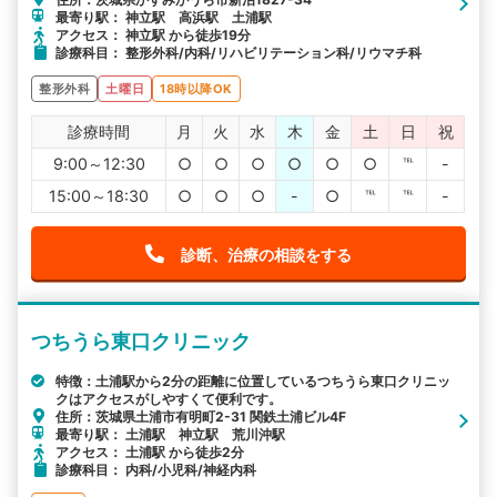
最寄り駅： 神立駅 高浜駅 土浦駅
アクセス： 神立駅 から徒歩19分
診療科目： 整形外科/内科/リハビリテーション科/リウマチ科
整形外科
土曜日
18時以降OK
診療時間
月
火
水
木
金
土
日
祝
9:00～12:30
○
○
○
○
○
○
℡
-
15:00～18:30
○
○
○
-
○
℡
℡
-
診断、治療の相談をする
つちうら東口クリニック
特徴：土浦駅から2分の距離に位置しているつちうら東口クリニッ
クはアクセスがしやすくて便利です。
住所：茨城県土浦市有明町2-31 関鉄土浦ビル4F
最寄り駅： 土浦駅 神立駅 荒川沖駅
アクセス： 土浦駅 から徒歩2分
診療科目： 内科/小児科/神経内科