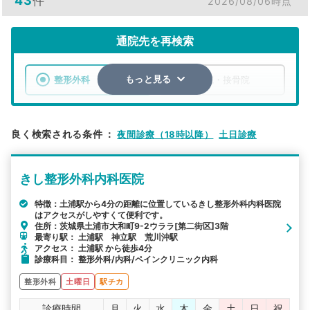
43
件
2026/08/06時点
通院先を再検索
整形外科
整骨院・接骨院
もっと見る
エリア
茨城県
土浦市
良く検索される条件
：
夜間診療（18時以降）
土日診療
検索する
きし整形外科内科医院
詳細条件で絞り込む
特徴：土浦駅から4分の距離に位置しているきし整形外科内科医院
はアクセスがしやすくて便利です。
その他の検索方法
住所：茨城県土浦市大和町9-2ウララ[第二街区]3階
最寄り駅： 土浦駅 神立駅 荒川沖駅
駅から探す
院名から探す
アクセス： 土浦駅 から徒歩4分
診療科目： 整形外科/内科/ペインクリニック内科
整形外科
土曜日
駅チカ
診療時間
月
火
水
木
金
土
日
祝