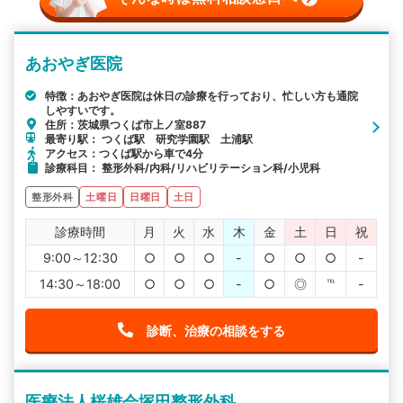
あおやぎ医院
特徴：あおやぎ医院は休日の診療を行っており、忙しい方も通院
しやすいです。
住所：茨城県つくば市上ノ室887
最寄り駅： つくば駅 研究学園駅 土浦駅
アクセス：つくば駅から車で4分
診療科目： 整形外科/内科/リハビリテーション科/小児科
整形外科
土曜日
日曜日
土日
診療時間
月
火
水
木
金
土
日
祝
9:00～12:30
○
○
○
-
○
○
○
-
14:30～18:00
○
○
○
-
○
◎
℡
-
診断、治療の相談をする
医療法人桜雄会塚田整形外科