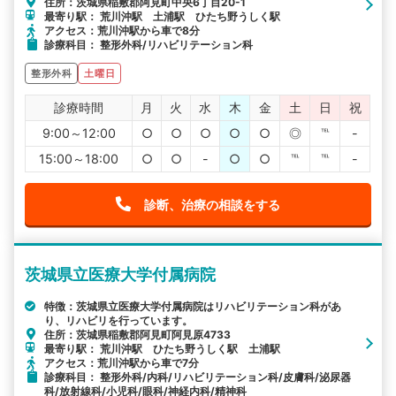
住所：茨城県稲敷郡阿見町中央6丁目20-1
最寄り駅： 荒川沖駅 土浦駅 ひたち野うしく駅
アクセス：荒川沖駅から車で8分
診療科目： 整形外科/リハビリテーション科
整形外科
土曜日
診療時間
月
火
水
木
金
土
日
祝
9:00～12:00
○
○
○
○
○
◎
℡
-
15:00～18:00
○
○
-
○
○
℡
℡
-
診断、治療の相談をする
茨城県立医療大学付属病院
特徴：茨城県立医療大学付属病院はリハビリテーション科があ
り、リハビリを行っています。
住所：茨城県稲敷郡阿見町阿見原4733
最寄り駅： 荒川沖駅 ひたち野うしく駅 土浦駅
アクセス：荒川沖駅から車で7分
診療科目： 整形外科/内科/リハビリテーション科/皮膚科/泌尿器
科/放射線科/小児科/眼科/神経内科/精神科