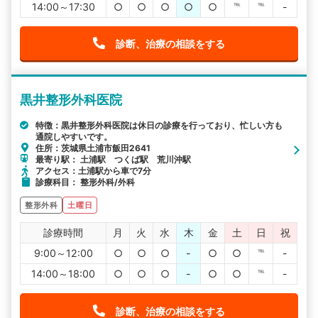
14:00～17:30
○
○
○
○
○
℡
℡
-
診断、治療の相談をする
黒井整形外科医院
特徴：黒井整形外科医院は休日の診療を行っており、忙しい方も
通院しやすいです。
住所：茨城県土浦市飯田2641
最寄り駅： 土浦駅 つくば駅 荒川沖駅
アクセス：土浦駅から車で7分
診療科目： 整形外科/外科
整形外科
土曜日
診療時間
月
火
水
木
金
土
日
祝
9:00～12:00
○
○
○
-
○
○
℡
-
14:00～18:00
○
○
○
-
○
○
℡
-
診断、治療の相談をする