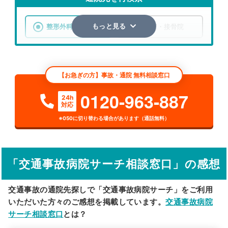
整形外科
整骨院・接骨院
もっと見る
エリア
茨城県
土浦市
【お急ぎの方】事故・通院 無料相談窓口
検索する
0120-963-887
24h
対応
詳細条件で絞り込む
※050に切り替わる場合があります（通話無料）
その他の検索方法
駅から探す
院名から探す
「交通事故病院サーチ相談窓口」の感想
交通事故の通院先探しで「交通事故病院サーチ」をご利用
いただいた方々のご感想を掲載しています。
交通事故病院
サーチ相談窓口
とは？