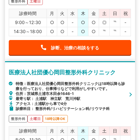
整形外科
土曜日
診療時間
月
火
水
木
金
土
日
祝
9:00～12:30
○
○
-
○
○
◎
℡
-
14:30～18:00
○
○
-
○
○
℡
℡
-
診断、治療の相談をする
医療法人社団優心岡田整形外科クリニック
特徴：医療法人社団優心岡田整形外科クリニックは18時以降も診
療を行っており、仕事帰りなどで利用がしやすいです。
住所：茨城県土浦市木田余1646-1
最寄り駅： 土浦駅 神立駅 荒川沖駅
アクセス：土浦駅から車で4分
診療科目： 整形外科/リハビリテーション科/リウマチ科
整形外科
土曜日
18時以降OK
診療時間
月
火
水
木
金
土
日
祝
8:00～11:30
○
○
○
○
○
○
℡
-