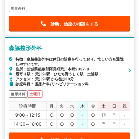
整形外科
診断、治療の相談をする
森脇整形外科
特徴：森脇整形外科は休日の診療を行っており、忙しい方も通院
しやすいです。
住所：茨城県稲敷郡阿見町荒川本郷2337-8
最寄り駅： 荒川沖駅 ひたち野うしく駅 土浦駅
アクセス： 荒川沖駅 から徒歩19分
診療科目： 整形外科/リハビリテーション科
整形外科
土曜日
診療時間
月
火
水
木
金
土
日
祝
9:00～12:15
○
○
○
-
○
◎
℡
-
14:30～18:00
○
○
○
-
○
℡
℡
-