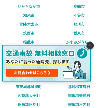
ひたちなか市
鹿嶋市
潮来市
守谷市
常陸大宮市
那珂市
筑西市
坂東市
稲敷市
かすみがうら市
×
桜川市
神栖市
行方市
鉾田市
つくばみらい市
小美玉市
東茨城郡茨城町
東茨城郡大洗町
東茨城郡城里町
那珂郡東海村
久慈郡大子町
稲敷郡美浦村
稲敷郡阿見町
稲敷郡河内町