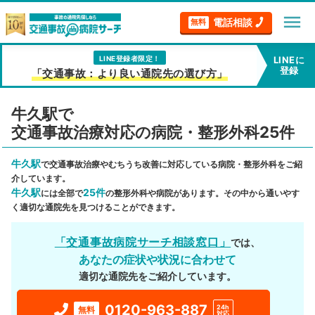
menu
電話相談
無料
LINE登録者限定！
LINEに
登録
「交通事故：より良い通院先の選び方」
牛久駅で
交通事故治療対応の病院・整形外科25件
牛久駅
で交通事故治療やむちうち改善に対応している病院・整形外科をご紹
介しています。
牛久駅
25件
には全部で
の整形外科や病院があります。その中から通いやす
く適切な通院先を見つけることができます。
「交通事故病院サーチ相談窓口」
では、
あなたの症状や状況に合わせて
適切な通院先をご紹介しています。
0120-963-887
24h
無料
対応