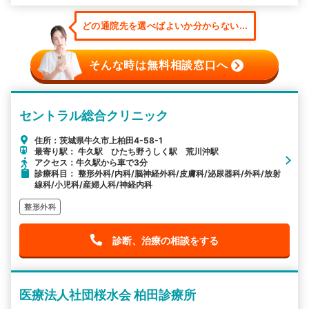
どの通院先を選べばよいか分からない...
そんな時は無料相談窓口へ
セントラル総合クリニック
住所：茨城県牛久市上柏田4-58-1
最寄り駅： 牛久駅 ひたち野うしく駅 荒川沖駅
アクセス：牛久駅から車で3分
診療科目： 整形外科/内科/脳神経外科/皮膚科/泌尿器科/外科/放射
線科/小児科/産婦人科/神経内科
整形外科
診断、治療の相談をする
医療法人社団桜水会 柏田診療所