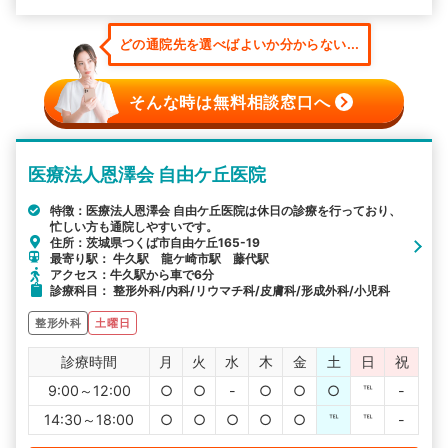
どの通院先を選べばよいか分からない...
そんな時は無料相談窓口へ
医療法人恩澤会 自由ケ丘医院
特徴：医療法人恩澤会 自由ケ丘医院は休日の診療を行っており、
忙しい方も通院しやすいです。
住所：茨城県つくば市自由ケ丘165-19
最寄り駅： 牛久駅 龍ケ崎市駅 藤代駅
アクセス：牛久駅から車で6分
診療科目： 整形外科/内科/リウマチ科/皮膚科/形成外科/小児科
整形外科
土曜日
診療時間
月
火
水
木
金
土
日
祝
9:00～12:00
○
○
-
○
○
○
℡
-
14:30～18:00
○
○
○
○
○
℡
℡
-