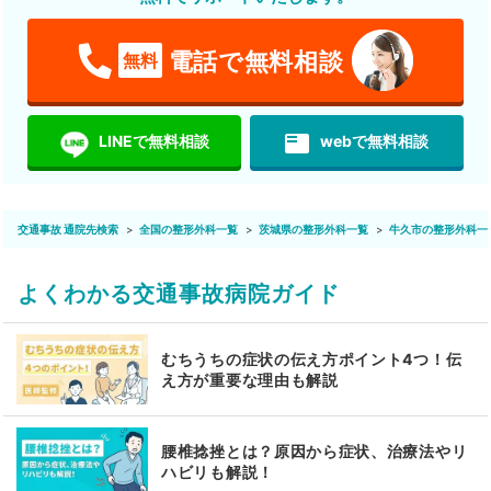
電話で無料相談
無料
featured_play_list
LINEで無料相談
webで無料相談
交通事故 通院先検索
全国の整形外科一覧
茨城県の整形外科一覧
牛久市の整形外科一
よくわかる交通事故病院ガイド
むちうちの症状の伝え方ポイント4つ！伝
え方が重要な理由も解説
腰椎捻挫とは？原因から症状、治療法やリ
ハビリも解説！