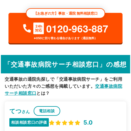
エリア
茨城県
牛久市
【お急ぎの方】事故・通院 無料相談窓口
検索する
0120-963-887
24h
対応
詳細条件で絞り込む
※050に切り替わる場合があります（通話無料）
その他の検索方法
駅から探す
院名から探す
「交通事故病院サーチ相談窓口」の感想
交通事故の通院先探しで「交通事故病院サーチ」をご利用
いただいた方々のご感想を掲載しています。
交通事故病院
サーチ相談窓口
とは？
てつ
電話相談
さん
5.0
相談相談窓口の評価