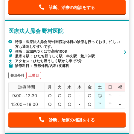
診断、治療の相談をする
医療法人昴会 野村医院
特徴：医療法人昴会 野村医院は休日の診療を行っており、忙しい
方も通院しやすいです。
住所：茨城県つくば市高崎1008
最寄り駅： ひたち野うしく駅 牛久駅 荒川沖駅
アクセス：ひたち野うしく駅から車で7分
診療科目： 整形外科/内科/皮膚科
整形外科
土曜日
診療時間
月
火
水
木
金
土
日
祝
9:00～12:30
○
○
○
-
○
◎
℡
-
15:00～18:00
○
○
○
-
○
℡
℡
-
診断、治療の相談をする