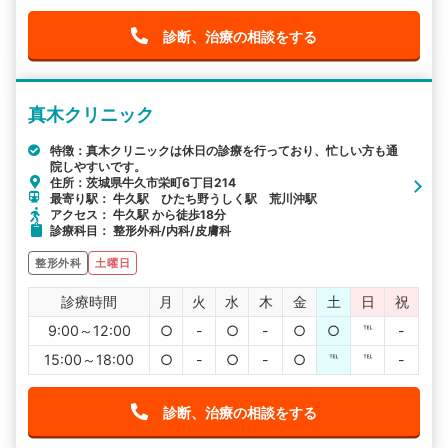
診断、治療の相談をする
真木クリニック
特徴：真木クリニックは休日の診療を行っており、忙しい方も通
院しやすいです。
住所：茨城県牛久市栄町6丁目214
最寄り駅： 牛久駅 ひたち野うしく駅 荒川沖駅
アクセス： 牛久駅 から徒歩18分
診療科目： 整形外科/内科/皮膚科
整形外科
土曜日
診療時間
月
火
水
木
金
土
日
祝
9:00～12:00
○
-
○
-
○
○
℡
-
15:00～18:00
○
-
○
-
○
℡
℡
-
診断、治療の相談をする