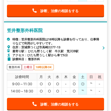
診断、治療の相談をする
笠井整形外科医院
特徴：笠井整形外科医院は18時以降も診療を行っており、仕事帰
りなどで利用がしやすいです。
住所：茨城県つくば市高崎2277-13
最寄り駅： ひたち野うしく駅 牛久駅 荒川沖駅
アクセス：ひたち野うしく駅から車で5分
診療科目： 整形外科
整形外科
土曜日
18時以降OK
診療時間
月
火
水
木
金
土
日
祝
9:00～11:30
○
○
○
-
○
◎
℡
-
14:00～18:30
○
○
○
-
○
℡
℡
-
診断、治療の相談をする