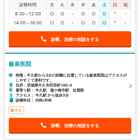
診療時間
月
火
水
木
金
土
日
祝
8:30～12:00
○
○
-
○
○
○
℡
-
14:00～18:00
○
○
-
○
○
○
℡
-
診断、治療の相談をする
飯泉医院
特徴：牛久駅から3分の距離に位置している飯泉医院はアクセスが
しやすくて便利です。
住所：茨城県牛久市田宮町140-4
最寄り駅： 牛久駅 龍ケ崎市駅 佐貫駅
アクセス： 牛久駅 から徒歩3分
診療科目： 内科/外科
駅チカ
診断、治療の相談をする