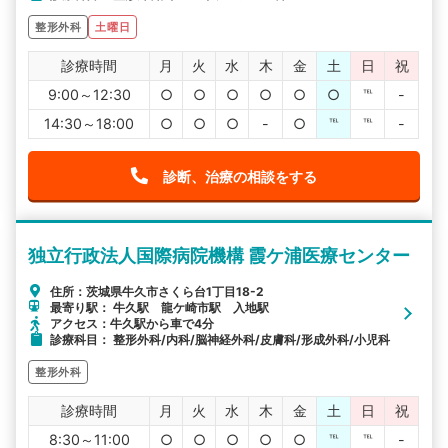
整形外科
土曜日
診療時間
月
火
水
木
金
土
日
祝
9:00～12:30
○
○
○
○
○
○
℡
-
14:30～18:00
○
○
○
-
○
℡
℡
-
診断、治療の相談をする
独立行政法人国際病院機構 霞ケ浦医療センター
住所：茨城県牛久市さくら台1丁目18-2
最寄り駅： 牛久駅 龍ケ崎市駅 入地駅
アクセス：牛久駅から車で4分
診療科目： 整形外科/内科/脳神経外科/皮膚科/形成外科/小児科
整形外科
診療時間
月
火
水
木
金
土
日
祝
8:30～11:00
○
○
○
○
○
℡
℡
-