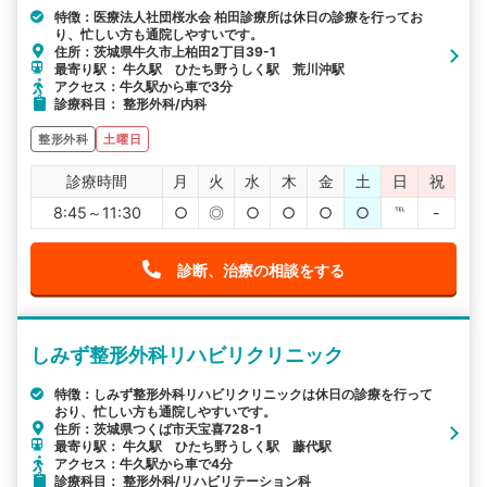
特徴：医療法人社団桜水会 柏田診療所は休日の診療を行ってお
り、忙しい方も通院しやすいです。
住所：茨城県牛久市上柏田2丁目39-1
最寄り駅： 牛久駅 ひたち野うしく駅 荒川沖駅
アクセス：牛久駅から車で3分
診療科目： 整形外科/内科
整形外科
土曜日
診療時間
月
火
水
木
金
土
日
祝
8:45～11:30
○
◎
○
○
○
○
℡
-
診断、治療の相談をする
しみず整形外科リハビリクリニック
特徴：しみず整形外科リハビリクリニックは休日の診療を行って
おり、忙しい方も通院しやすいです。
住所：茨城県つくば市天宝喜728-1
最寄り駅： 牛久駅 ひたち野うしく駅 藤代駅
アクセス：牛久駅から車で4分
診療科目： 整形外科/リハビリテーション科