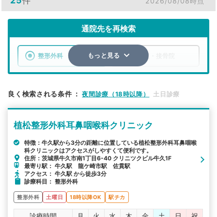
25
件
2026/08/08時点
通院先を再検索
整形外科
整骨院・接骨院
もっと見る
エリア
茨城県
牛久市
良く検索される条件
：
夜間診療（18時以降）
土日診療
検索する
植松整形外科耳鼻咽喉科クリニック
詳細条件で絞り込む
特徴：牛久駅から3分の距離に位置している植松整形外科耳鼻咽喉
科クリニックはアクセスがしやすくて便利です。
その他の検索方法
住所：茨城県牛久市南1丁目6-40 クリニツクビル牛久1F
最寄り駅： 牛久駅 龍ケ崎市駅 佐貫駅
駅から探す
院名から探す
アクセス： 牛久駅 から徒歩3分
診療科目： 整形外科
整形外科
土曜日
18時以降OK
駅チカ
診療時間
月
火
水
木
金
土
日
祝