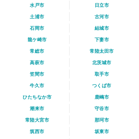
水戸市
日立市
土浦市
古河市
石岡市
結城市
龍ケ崎市
下妻市
常総市
常陸太田市
高萩市
北茨城市
笠間市
取手市
牛久市
つくば市
ひたちなか市
鹿嶋市
潮来市
守谷市
常陸大宮市
那珂市
筑西市
坂東市