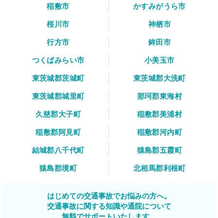
稲敷市
かすみがうら市
桜川市
神栖市
行方市
鉾田市
つくばみらい市
小美玉市
東茨城郡茨城町
東茨城郡大洗町
東茨城郡城里町
那珂郡東海村
久慈郡大子町
稲敷郡美浦村
稲敷郡阿見町
稲敷郡河内町
結城郡八千代町
猿島郡五霞町
猿島郡境町
北相馬郡利根町
はじめての交通事故でお悩みの方へ。
交通事故に関する知識や通院について
無料でサポートいたします。