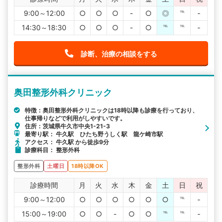
9:00～12:00
○
○
○
-
○
◎
℡
-
14:30～18:30
○
○
○
-
○
℡
℡
-
診断、治療の相談をする
奥田整形外科クリニック
特徴：奥田整形外科クリニックは18時以降も診療を行っており、
仕事帰りなどで利用がしやすいです。
住所：茨城県牛久市中央1-21-3
最寄り駅： 牛久駅 ひたち野うしく駅 龍ケ崎市駅
アクセス： 牛久駅 から徒歩9分
診療科目： 整形外科
整形外科
土曜日
18時以降OK
診療時間
月
火
水
木
金
土
日
祝
9:00～12:00
○
○
○
○
○
○
℡
-
15:00～19:00
○
○
-
○
○
℡
℡
-