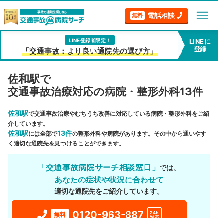
menu
電話相談
無料
LINE登録者限定！
LINEに
登録
「交通事故：より良い通院先の選び方」
佐和駅で
交通事故治療対応の病院・整形外科13件
佐和駅
で交通事故治療やむちうち改善に対応している病院・整形外科をご紹
介しています。
佐和駅
13件
には全部で
の整形外科や病院があります。その中から通いやす
く適切な通院先を見つけることができます。
「交通事故病院サーチ相談窓口」
では、
あなたの症状や状況に合わせて
適切な通院先をご紹介しています。
0120-963-887
24h
無料
対応