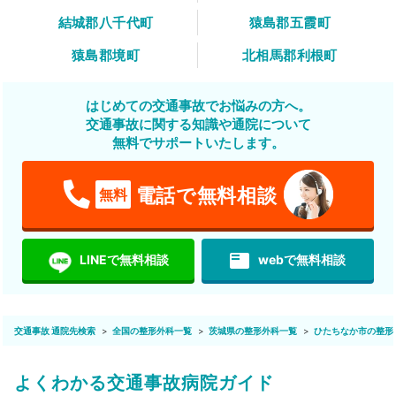
結城郡八千代町
猿島郡五霞町
猿島郡境町
北相馬郡利根町
はじめての交通事故でお悩みの方へ。
交通事故に関する知識や通院について
無料でサポートいたします。
電話で無料相談
無料
featured_play_list
LINEで無料相談
webで無料相談
交通事故 通院先検索
全国の整形外科一覧
茨城県の整形外科一覧
ひたちなか市の整形
よくわかる交通事故病院ガイド