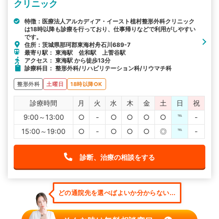
クリニック
特徴：医療法人アルカディア・イースト植村整形外科クリニック
は18時以降も診療を行っており、仕事帰りなどで利用がしやすい
です。
住所：茨城県那珂郡東海村舟石川689-7
最寄り駅： 東海駅 佐和駅 上菅谷駅
アクセス： 東海駅 から徒歩13分
診療科目： 整形外科/リハビリテーション科/リウマチ科
整形外科
土曜日
18時以降OK
診療時間
月
火
水
木
金
土
日
祝
9:00～13:00
○
-
○
○
○
○
℡
-
15:00～19:00
○
-
○
○
○
◎
℡
-
診断、治療の相談をする
どの通院先を選べばよいか分からない...