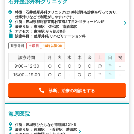
石井整形外科クリニック
特徴：石井整形外科クリニックは18時以降も診療を行っており、
仕事帰りなどで利用がしやすいです。
住所：茨城県那珂郡東海村東海3丁目2-11ティービル1F
最寄り駅： 東海駅 佐和駅 南酒出駅
アクセス： 東海駅 から徒歩9分
診療科目： 整形外科/リハビリテーション科
整形外科
土曜日
18時以降OK
診療時間
月
火
水
木
金
土
日
祝
9:00～12:30
○
○
○
○
○
◎
℡
-
15:00～19:00
○
○
-
○
○
℡
℡
-
診断、治療の相談をする
海原医院
住所：茨城県ひたちなか市稲田221-5
最寄り駅： 佐和駅 下菅谷駅 勝田駅