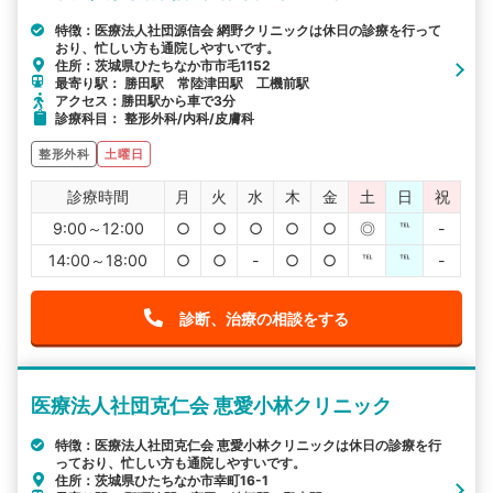
特徴：医療法人社団源信会 網野クリニックは休日の診療を行って
おり、忙しい方も通院しやすいです。
住所：茨城県ひたちなか市市毛1152
最寄り駅： 勝田駅 常陸津田駅 工機前駅
アクセス：勝田駅から車で3分
診療科目： 整形外科/内科/皮膚科
整形外科
土曜日
診療時間
月
火
水
木
金
土
日
祝
9:00～12:00
○
○
○
○
○
◎
℡
-
14:00～18:00
○
○
-
○
○
℡
℡
-
診断、治療の相談をする
医療法人社団克仁会 恵愛小林クリニック
特徴：医療法人社団克仁会 恵愛小林クリニックは休日の診療を行
っており、忙しい方も通院しやすいです。
住所：茨城県ひたちなか市幸町16-1