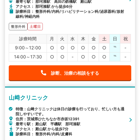
最寄り駅： 那珂湊駅 高田の鉄橋駅 殿山駅
アクセス： 那珂湊駅 から徒歩6分
診療科目： 整形外科/内科/リハビリテーション科/泌尿器科/放射
線科/神経内科
整形外科
土曜日
診療時間
月
火
水
木
金
土
日
祝
9:00～12:00
○
○
○
○
○
○
℡
-
14:00～17:30
○
○
-
○
○
○
℡
-
診断、治療の相談をする
山﨑クリニック
特徴：山﨑クリニックは休日の診療を行っており、忙しい方も通
院しやすいです。
住所：茨城県ひたちなか市赤坂12391
最寄り駅： 殿山駅 平磯駅 那珂湊駅
アクセス： 殿山駅 から徒歩7分
診療科目： 整形外科/内科/皮膚科