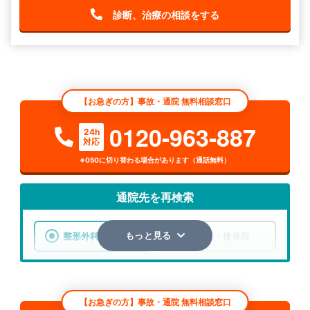
診断、治療の相談をする
【お急ぎの方】事故・通院 無料相談窓口
0120-963-887
24h
対応
※050に切り替わる場合があります（通話無料）
通院先を再検索
整形外科
整骨院・接骨院
もっと見る
エリア
茨城県
ひたちなか市
【お急ぎの方】事故・通院 無料相談窓口
検索する