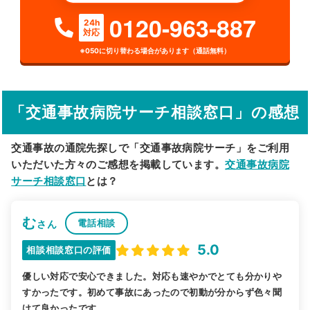
0120-963-887
24h
対応
詳細条件で絞り込む
※050に切り替わる場合があります（通話無料）
その他の検索方法
駅から探す
院名から探す
「交通事故病院サーチ相談窓口」の感想
交通事故の通院先探しで「交通事故病院サーチ」をご利用
いただいた方々のご感想を掲載しています。
交通事故病院
サーチ相談窓口
とは？
む
電話相談
さん
5.0
相談相談窓口の評価
優しい対応で安心できました。対応も速やかでとても分かりや
すかったです。初めて事故にあったので初動が分からず色々聞
けて良かったです。