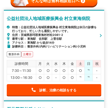
そんな時は無料相談窓口へ
公益社団法人地域医療振興会 村立東海病院
特徴：公益社団法人地域医療振興会 村立東海病院は休日の診療を
行っており、忙しい方も通院しやすいです。
住所：茨城県那珂郡東海村村松2081-2
最寄り駅： 東海駅 佐和駅 上菅谷駅
アクセス： 東海駅 から徒歩14分
診療科目： 整形外科/内科/リハビリテーション科/小児科
整形外科
土曜日
診療時間
月
火
水
木
金
土
日
祝
7:30～11:30
○
○
○
○
○
○
℡
-
13:00～16:30
○
○
-
○
○
℡
℡
-
診断、治療の相談をする