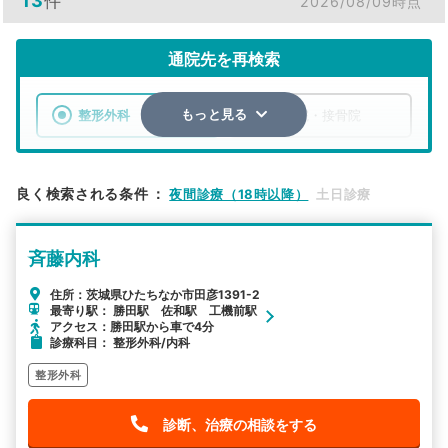
13
件
2026/08/09時点
通院先を再検索
整形外科
整骨院・接骨院
もっと見る
エリア
茨城県
ひたちなか市
良く検索される条件
：
夜間診療（18時以降）
土日診療
検索する
斉藤内科
詳細条件で絞り込む
住所：茨城県ひたちなか市田彦1391-2
最寄り駅： 勝田駅 佐和駅 工機前駅
その他の検索方法
アクセス：勝田駅から車で4分
診療科目： 整形外科/内科
駅から探す
院名から探す
整形外科
診断、治療の相談をする