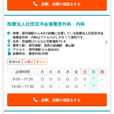
診断、治療の相談をする
医療法人社団亘洋会湊整形外科・内科
特徴：那珂湊駅から4分の距離に位置している医療法人社団亘洋会
湊整形外科・内科はアクセスがしやすくて便利です。
住所：茨城県ひたちなか市釈迦町13-8
最寄り駅： 那珂湊駅 高田の鉄橋駅 殿山駅
アクセス： 那珂湊駅 から徒歩4分
診療科目： 整形外科/内科
整形外科
土曜日
駅チカ
診療時間
月
火
水
木
金
土
日
祝
9:00～11:30
○
○
○
○
○
○
℡
-
14:00～17:30
○
○
-
○
○
℡
℡
-
診断、治療の相談をする