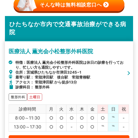
そんな時は無料相談窓口へ
ひたちなか市内で交通事故治療ができる病
院
医療法人 薫光会小松整形外科医院
特徴：医療法人 薫光会小松整形外科医院は休日の診療を行ってお
り、忙しい方も通院しやすいです。
住所：茨城県ひたちなか市津田3245−1
最寄り駅： 常陸津田駅 後台駅 常陸青柳駅
アクセス： 常陸津田駅 から徒歩13分
診療科目： 整形外科
整形外科
土曜日
診療時間
月
火
水
木
金
土
日
祝
8:00～11:30
○
○
○
○
○
○
℡
-
13:00～17:30
○
○
-
○
○
℡
℡
-