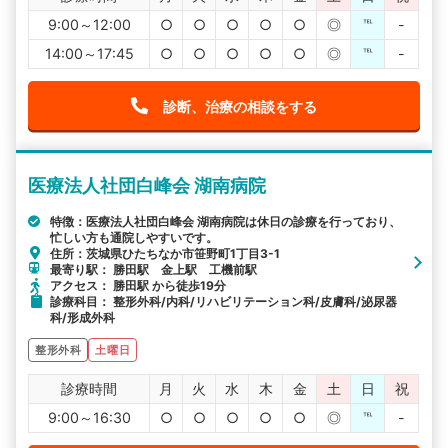
9:00～12:00
○
○
○
○
○
◎
℡
-
14:00～17:45
○
○
○
○
○
◎
℡
-
診断、治療の相談をする
医療法人社団白峰会 湖南病院
特徴：医療法人社団白峰会 湖南病院は休日の診療を行っており、
忙しい方も通院しやすいです。
住所：茨城県ひたちなか市笹野町1丁目3-1
最寄り駅： 勝田駅 金上駅 工機前駅
アクセス： 勝田駅 から徒歩19分
診療科目： 整形外科/内科/リハビリテーション科/皮膚科/泌尿器
科/形成外科
整形外科
土曜日
診療時間
月
火
水
木
金
土
日
祝
9:00～16:30
○
○
○
○
○
◎
℡
-