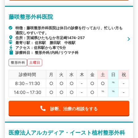
藤咲整形外科医院
特徴：藤咲整形外科医院は休日の診療を行っており、忙しい方も
通院しやすいです。
住所：茨城県ひたちなか市足崎1474-257
最寄り駅： 佐和駅 勝田駅 中根駅
アクセス：佐和駅から車で5分
診療科目： 整形外科/内科/リウマチ科
整形外科
土曜日
診療時間
月
火
水
木
金
土
日
祝
8:30～11:30
○
○
○
-
○
○
℡
-
14:00～17:30
○
○
○
-
○
℡
℡
-
診断、治療の相談をする
医療法人アルカディア・イースト植村整形外科