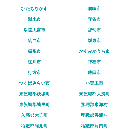
ひたちなか市
鹿嶋市
潮来市
守谷市
常陸大宮市
那珂市
筑西市
坂東市
稲敷市
かすみがうら市
桜川市
神栖市
行方市
鉾田市
つくばみらい市
小美玉市
東茨城郡茨城町
東茨城郡大洗町
東茨城郡城里町
那珂郡東海村
久慈郡大子町
稲敷郡美浦村
稲敷郡阿見町
稲敷郡河内町