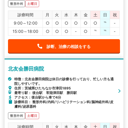
整形外科
土曜日
診療時間
月
火
水
木
金
土
日
祝
9:00～12:00
○
○
○
○
○
○
℡
-
15:00～18:00
○
○
○
-
○
℡
℡
-
診断、治療の相談をする
北友会勝田病院
特徴：北友会勝田病院は休日の診療を行っており、忙しい方も通
院しやすいです。
住所：茨城県ひたちなか市津田1895
最寄り駅： 後台駅 常陸津田駅 勝田駅
アクセス：後台駅から車で4分
診療科目： 整形外科/内科/リハビリテーション科/脳神経外科/皮
膚科/泌尿器科
整形外科
土曜日
診療時間
月
火
水
木
金
土
日
祝