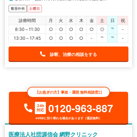
整形外科
土曜日
診療時間
月
火
水
木
金
土
日
祝
8:30～11:30
○
○
○
○
○
◎
℡
-
13:30～17:45
○
○
○
○
-
℡
℡
-
診断、治療の相談をする
【お急ぎの方】事故・通院 無料相談窓口
0120-963-887
24h
対応
※050に切り替わる場合があります（通話無料）
医療法人社団源信会 網野クリニック