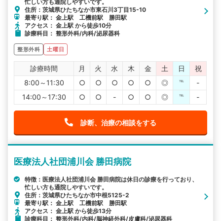
忙しい方も通院しやすいです。
住所：茨城県ひたちなか市東石川3丁目15-10
最寄り駅： 金上駅 工機前駅 勝田駅
アクセス： 金上駅 から徒歩10分
診療科目： 整形外科/内科/泌尿器科
整形外科
土曜日
診療時間
月
火
水
木
金
土
日
祝
8:00～11:30
○
○
○
○
○
◎
℡
-
14:00～17:30
○
○
-
○
○
◎
℡
-
診断、治療の相談をする
医療法人社団浦川会 勝田病院
特徴：医療法人社団浦川会 勝田病院は休日の診療を行っており、
忙しい方も通院しやすいです。
住所：茨城県ひたちなか市中根5125-2
最寄り駅： 金上駅 工機前駅 勝田駅
アクセス： 金上駅 から徒歩13分
診療科目： 整形外科/内科/脳神経外科/皮膚科/泌尿器科