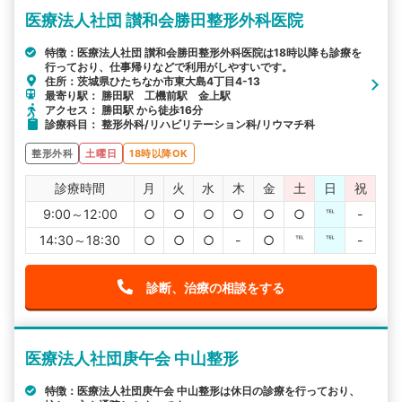
医療法人社団 讃和会勝田整形外科医院
特徴：医療法人社団 讃和会勝田整形外科医院は18時以降も診療を
行っており、仕事帰りなどで利用がしやすいです。
住所：茨城県ひたちなか市東大島4丁目4-13
最寄り駅： 勝田駅 工機前駅 金上駅
アクセス： 勝田駅 から徒歩16分
診療科目： 整形外科/リハビリテーション科/リウマチ科
整形外科
土曜日
18時以降OK
診療時間
月
火
水
木
金
土
日
祝
9:00～12:00
○
○
○
○
○
○
℡
-
14:30～18:30
○
○
○
-
○
℡
℡
-
診断、治療の相談をする
医療法人社団庚午会 中山整形
特徴：医療法人社団庚午会 中山整形は休日の診療を行っており、