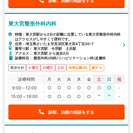
診断、治療の相談をする
東大宮整形外科内科
特徴：東大宮駅から2分の距離に位置している東大宮整形外科内科
はアクセスがしやすくて便利です。
住所：埼玉県さいたま市見沼区東大宮4丁目20-7
最寄り駅： 東大宮駅 今羽駅 土呂駅
アクセス： 東大宮駅 から徒歩2分
診療科目： 整形外科/内科/リハビリテーション科/皮膚科
整形外科
土曜日
日曜日
土日
18時以降OK
駅チカ
診療時間
月
火
水
木
金
土
日
祝
9:00～12:00
○
○
○
○
○
◎
◎
-
15:00～19:00
○
○
○
○
○
℡
℡
-
診断、治療の相談をする