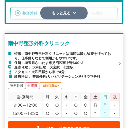
整形外科
整骨院・接骨院
もっと見る
エリア
埼玉県
さいたま市見沼区
南中野整形外科クリニック
検索する
特徴：南中野整形外科クリニックは18時以降も診療を行ってお
り、仕事帰りなどで利用がしやすいです。
詳細条件で絞り込む
住所：埼玉県さいたま市見沼区南中野600-2
最寄り駅： 大和田駅 大宮駅 七里駅
その他の検索方法
アクセス：大和田駅から車で4分
診療科目： 整形外科/リハビリテーション科/リウマチ科
駅から探す
院名から探す
整形外科
土曜日
18時以降OK
診療時間
月
火
水
木
金
土
日
祝
9:00～12:00
○
○
-
○
○
◎
℡
-
15:00～18:30
○
○
-
○
○
℡
℡
-