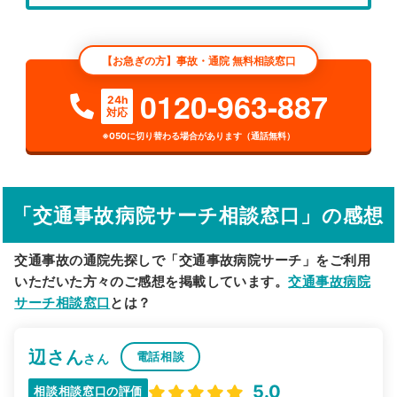
エリア
埼玉県
さいたま市見沼区
【お急ぎの方】事故・通院 無料相談窓口
検索する
0120-963-887
24h
対応
詳細条件で絞り込む
※050に切り替わる場合があります（通話無料）
その他の検索方法
駅から探す
院名から探す
「交通事故病院サーチ相談窓口」の感想
交通事故の通院先探しで「交通事故病院サーチ」をご利用
いただいた方々のご感想を掲載しています。
交通事故病院
サーチ相談窓口
とは？
辺さん
電話相談
さん
5.0
相談相談窓口の評価