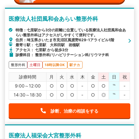
医療法人社団風和会あらい整形外科
特徴：七里駅から3分の距離に位置している医療法人社団風和会あ
らい整形外科はアクセスがしやすくて便利です。
住所：埼玉県さいたま市見沼区風渡野629-1アライビル1階
最寄り駅： 七里駅 大和田駅 岩槻駅
アクセス： 七里駅 から徒歩3分
診療科目： 整形外科/リハビリテーション科/リウマチ科
整形外科
土曜日
18時以降OK
駅チカ
診療時間
月
火
水
木
金
土
日
祝
9:00～12:00
○
○
○
-
○
○
℡
-
14:30～18:30
○
○
○
-
○
◎
℡
-
診断、治療の相談をする
医療法人福栄会大宮整形外科