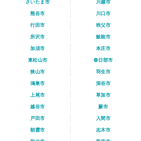
さいたま市
川越市
熊谷市
川口市
行田市
秩父市
所沢市
飯能市
加須市
本庄市
東松山市
春日部市
狭山市
羽生市
鴻巣市
深谷市
上尾市
草加市
越谷市
蕨市
戸田市
入間市
朝霞市
志木市