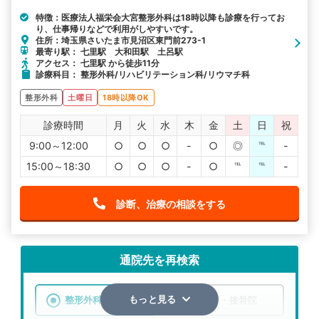
特徴：医療法人福栄会大宮整形外科は18時以降も診療を行ってお
り、仕事帰りなどで利用がしやすいです。
住所：埼玉県さいたま市見沼区東門前273-1
最寄り駅： 七里駅 大和田駅 土呂駅
アクセス： 七里駅 から徒歩11分
診療科目： 整形外科/リハビリテーション科/リウマチ科
整形外科
土曜日
18時以降OK
診療時間
月
火
水
木
金
土
日
祝
9:00～12:00
○
○
○
-
○
◎
℡
-
15:00～18:30
○
○
○
-
○
℡
℡
-
診断、治療の相談をする
通院先を再検索
整形外科
整骨院・接骨院
もっと見る