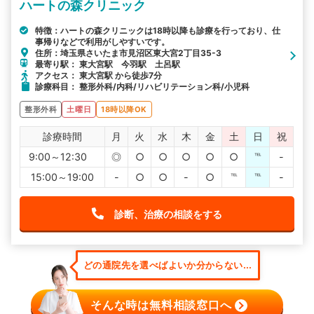
ハートの森クリニック
特徴：ハートの森クリニックは18時以降も診療を行っており、仕
事帰りなどで利用がしやすいです。
住所：埼玉県さいたま市見沼区東大宮2丁目35-3
最寄り駅： 東大宮駅 今羽駅 土呂駅
アクセス： 東大宮駅 から徒歩7分
診療科目： 整形外科/内科/リハビリテーション科/小児科
整形外科
土曜日
18時以降OK
診療時間
月
火
水
木
金
土
日
祝
9:00～12:30
◎
○
○
○
○
○
℡
-
15:00～19:00
-
○
○
-
○
℡
℡
-
診断、治療の相談をする
どの通院先を選べばよいか分からない...
そんな時は無料相談窓口へ