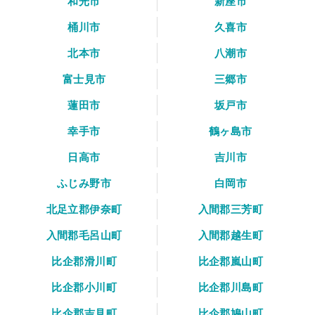
和光市
新座市
桶川市
久喜市
北本市
八潮市
富士見市
三郷市
蓮田市
坂戸市
幸手市
鶴ヶ島市
日高市
吉川市
ふじみ野市
白岡市
北足立郡伊奈町
入間郡三芳町
入間郡毛呂山町
入間郡越生町
比企郡滑川町
比企郡嵐山町
比企郡小川町
比企郡川島町
比企郡吉見町
比企郡鳩山町