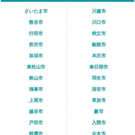
さいたま市
川越市
熊谷市
川口市
行田市
秩父市
所沢市
飯能市
加須市
本庄市
東松山市
春日部市
狭山市
羽生市
鴻巣市
深谷市
上尾市
草加市
越谷市
蕨市
戸田市
入間市
朝霞市
志木市