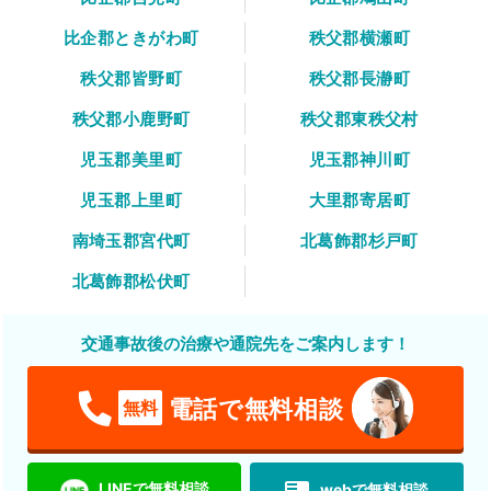
比企郡ときがわ町
秩父郡横瀬町
秩父郡皆野町
秩父郡長瀞町
秩父郡小鹿野町
秩父郡東秩父村
児玉郡美里町
児玉郡神川町
児玉郡上里町
大里郡寄居町
南埼玉郡宮代町
北葛飾郡杉戸町
北葛飾郡松伏町
交通事故後の治療や通院先をご案内します！
電話で無料相談
無料
featured_play_list
LINEで無料相談
webで無料相談