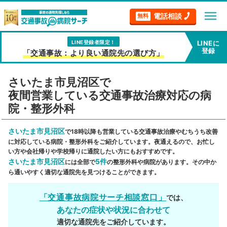
menu
電話相談
無料
LINE登録者限定！
LINEに
登録
「交通事故：より良い通院先の選び方」
さいたま市見沼区で
夜間営業している交通事故治療対応の病
院・整形外科
さいたま市見沼区
で18時以降も営業している交通事故治療やむちうち改善
に対応している病院・整形外科をご紹介しています。夜通えるので、お忙し
い方や会社帰りや学校帰りに通院したい方にもおすすめです。
さいたま市見沼区
5件
には全部で
の整形外科や病院があります。その中か
ら通いやすく適切な通院先を見つけることができます。
「交通事故病院サーチ相談窓口」
では、
あなたの症状や状況に合わせて
適切な通院先をご紹介しています。