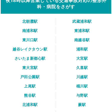
夜18時以降営業している交通事故対応の整形外
科・病院をさがす
北朝霞駅
武蔵浦和駅
南浦和駅
東浦和駅
東川口駅
南越谷駅
越谷レイクタウン駅
浦和駅
さいたま新都心駅
大宮駅
東大宮駅
久喜駅
戸田公園駅
川越駅
上尾駅
桶川駅
熊谷駅
与野駅
北浦和駅
蕨駅