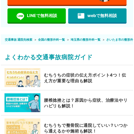
featured_play_list
LINEで無料相談
webで無料相談
交通事故 通院先検索
全国の整形外科一覧
埼玉県の整形外科一覧
さいたま市の整形外
よくわかる交通事故病院ガイド
むちうちの症状の伝え方ポイント4つ！伝
え方が重要な理由も解説
腰椎捻挫とは？原因から症状、治療法やリ
ハビリも解説！
むちうちで整骨院に通院していい？いつか
ら通えるかや施術も解説！