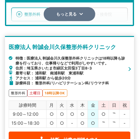
整形外科
整骨院・接骨院
もっと見る
エリア
埼玉県
さいたま市緑区
医療法人 幹誠会川久保整形外科クリニック
検索する
特徴：医療法人 幹誠会川久保整形外科クリニックは18時以降も診
療を行っており、仕事帰りなどで利用がしやすいです。
詳細条件で絞り込む
住所：埼玉県さいたま市緑区太田窪3丁目8-3
最寄り駅： 浦和駅 南浦和駅 東浦和駅
その他の検索方法
アクセス： 浦和駅 から徒歩20分
診療科目： 整形外科/リハビリテーション科/リウマチ科
駅から探す
院名から探す
整形外科
土曜日
18時以降OK
診療時間
月
火
水
木
金
土
日
祝
9:00～12:00
○
○
○
○
○
○
℡
-
15:00～18:30
○
○
-
○
○
℡
℡
-