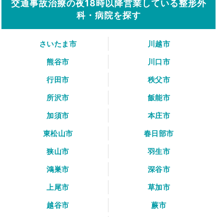
交通事故治療の夜18時以降営業している整形外
科・病院を探す
さいたま市
川越市
熊谷市
川口市
行田市
秩父市
所沢市
飯能市
加須市
本庄市
東松山市
春日部市
狭山市
羽生市
鴻巣市
深谷市
上尾市
草加市
越谷市
蕨市