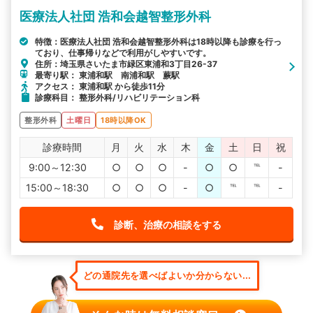
医療法人社団 浩和会越智整形外科
特徴：医療法人社団 浩和会越智整形外科は18時以降も診療を行っ
ており、仕事帰りなどで利用がしやすいです。
住所：埼玉県さいたま市緑区東浦和3丁目26-37
最寄り駅： 東浦和駅 南浦和駅 蕨駅
アクセス： 東浦和駅 から徒歩11分
診療科目： 整形外科/リハビリテーション科
整形外科
土曜日
18時以降OK
診療時間
月
火
水
木
金
土
日
祝
9:00～12:30
○
○
○
-
○
○
℡
-
15:00～18:30
○
○
○
-
○
℡
℡
-
診断、治療の相談をする
どの通院先を選べばよいか分からない...