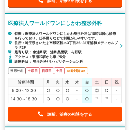
診断、治療の相談をする
医療法人ワールドワンにしかわ整形外科
特徴：医療法人ワールドワンにしかわ整形外科は18時以降も診療
を行っており、仕事帰りなどで利用がしやすいです。
住所：埼玉県さいたま市緑区松木3丁目26-31東浦和メディカルプ
ラザ2F
最寄り駅： 東浦和駅 浦和美園駅 与野駅
アクセス：東浦和駅から車で5分
診療科目： 整形外科/リハビリテーション科
整形外科
土曜日
日曜日
土日
18時以降OK
診療時間
月
火
水
木
金
土
日
祝
9:00～12:30
○
○
○
-
○
◎
○
-
14:30～18:30
○
○
○
-
○
℡
℡
-
診断、治療の相談をする