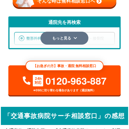
そんな時は無料相談窓口へ
通院先を再検索
整形外科
整骨院・接骨院
もっと見る
エリア
埼玉県
さいたま市緑区
【お急ぎの方】事故・通院 無料相談窓口
検索する
0120-963-887
24h
対応
詳細条件で絞り込む
※050に切り替わる場合があります（通話無料）
その他の検索方法
駅から探す
院名から探す
「交通事故病院サーチ相談窓口」の感想